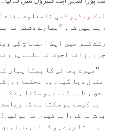
لئے پورا شہر اپنے کنٹرول میں لے لیا۔
ایک ویڈیو
کسی نامعلوم مقام کی
رہے ہیں کہ، ’’ہمارے دشمن نہ بن
رشت شہر میں ایک احتجاج کی ویڈ
جو روزانہ اجرت نہ ملنے پر زند
’’میرے بھائی کا بیٹا یہاں ک
نکال دیا گیا۔ وہ محکمۂ روزگا
حق ہے! یہ کیسے ہو سکتا ہے کہ 
یہ کیسے ہو سکتا ہے کہ ریاست 
بات نہ کرو! ہم کیوں نہ بولیں؟!
یہ بتا رہے ہو کہ انہیں نہیں 