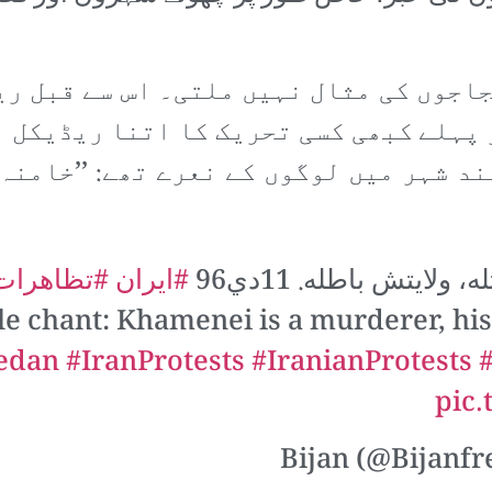
جاجوں کی مثال نہیں ملتی۔ اس سے قبل ری
 پہلے کبھی کسی تحریک کا اتنا ریڈیکل ا
د شہر میں لوگوں کے نعرے تھے: ’’خامنہ 
 ولايتش باطله. 11دي96
#ايران
#تظاهرا
 chant: Khamenei is a murderer, his
edan
#IranProtests
#IranianProtests
pic