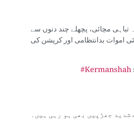
ہ تباہی مچائی، پچھلے چند دنوں سے
کئی اموات بدانتظامی اور کرپشن کی
#Kermanshah
 شدید جھڑپیں بھی ہو رہی ہیں۔