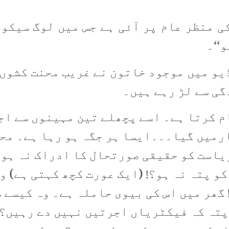
 منظر عام پر آئی ہے جس میں لوگ سیکور
و‘‘۔
یو میں موجود خاتون نے غریب محنت کشوں 
گی سے لڑ رہے ہیں۔
ام کرتا ہے۔ اسے پچھلے تین مہینوں سے اج
رمیں گیا۔۔۔ایسا ہر جگہ ہو رہا ہے۔ محک
ریاست کو حقیقی صورتحال کا ادراک نہ ہو۔
کو پتہ نہ ہو؟! (ایک عورت کچھ کہتی ہے) و
 گھر میں اس کی بیوی حاملہ ہے۔ وہ کیسے س
پتہ کہ فیکٹریاں اجرتیں نہیں دے رہیں؟