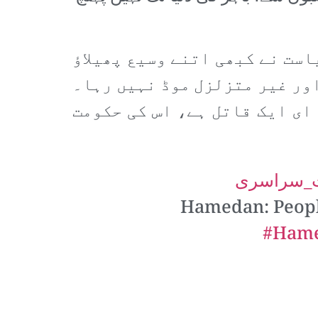
است نے کبھی اتنے وسیع پھیلاؤ
ور غیر متزلزل موڈ نہیں رہا۔
ای ایک قاتل ہے، اس کی حکومت
ت_سراسرى
Hamedan: People
#Ham