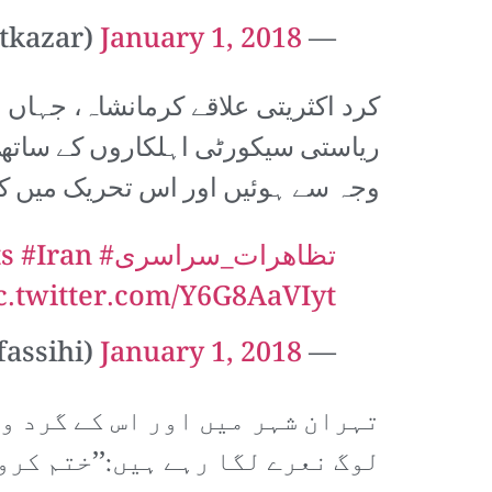
January 1, 2018
— Potkin Azarmehr (@potkazar)
کرد اکثریتی علاقے کرمانشاہ، جہاں 
ریاستی سیکورٹی اہلکاروں کے ساتھ ج
وجہ سے ہوئیں اور اس تحریک میں کرد
#تظاهرات_سراسری
#Iran
ts
c.twitter.com/Y6G8AaVIyt
January 1, 2018
— Farnaz Fassihi (@farnazfassihi)
تہران شہر میں اور اس کے گرد و
لوگ نعرے لگا رہے ہیں:’’ختم کرو،