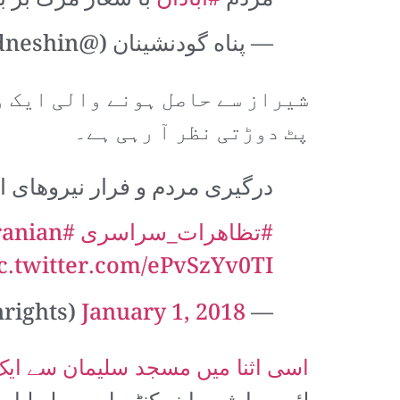
مردم
#آبادان
با شعار مرگ بر ب
— پناه گودنشینان (@PanahGodneshin)
شیراز سے حاصل ہونے والی ایک و
پٹ دوڑتی نظر آ رہی ہے۔
درگیری مردم و فرار نیروهای ا
#تظاهرات_سراسرى
#IranProtests
ranian
c.twitter.com/ePvSzYv0TI
January 1, 2018
— Human Rights In Iran (@ir_humanrights)
اسی اثنا میں مسجد سلیمان سے ایک