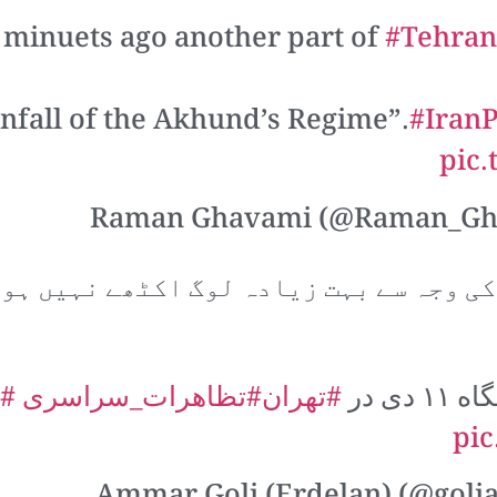
0 minuets ago another part of
#Tehran
fall of the Akhund’s Regime”.
#IranP
pic
ی وجہ سے بہت زیادہ لوگ اکٹھے نہیں ہو
ی در
#تهران
#تظاهرات_سراسرى
#IranProtests
pic