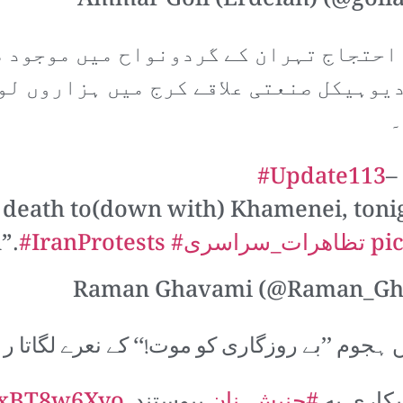
 احتجاج تہران کے گردونواح میں موجود 
یوہیکل صنعتی علاقے کرج میں ہزاروں لوگ
۔
#Update113
–
 death to(down with) Khamenei, tonight
pi
#تظاهرات_سراسرى
#IranProtests
”.
ہجوم ’’بے روزگاری کو موت!‘‘ کے نعرے لگاتا ر