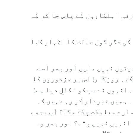
ٹی اہلکاروں کے پاس جا کر کہ
کی دگر گوں حالت کا اظہار کیا
رتیں نہیں ملیں اور پھر اسے
مہ روزگار! اس پر مزدوروں کا
 انہوں نے سب کو نکال دیا ہے!
ہ ہمیں خبردار کر رہے ہیں کہ
ارے معاملات چلائے گا؟ آپ مجھے
 انہیں نہیں پتہ؟ اور پھر وہ