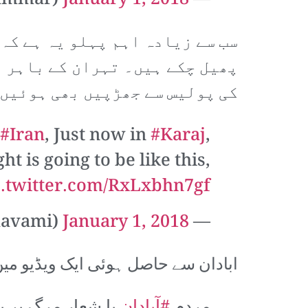
January 1, 2018
— Ammar Goli (Erdelan) (@goliammar)
سب سے زیادہ اہم پہلو یہ ہے کہ
پھیل چکے ہیں۔ تہران کے باہر د
کی پولیس سے جھڑپیں بھی ہوئیں
#Iran
, Just now in
#Karaj
,
 is going to be like this,
c.twitter.com/RxLxbhn7gf
January 1, 2018
— Raman Ghavami (@Raman_Ghavami)
ابادان سے حاصل ہوئی ایک ویڈیو میں 