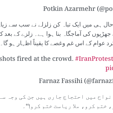
حال ہی میں ایک تباہ کن زلزلے نے سب سے زیا
ھڑپوں کی آماجگاہ بنا ہوا ہے۔ زلزے کے بعد 
 عوام کے اس غم وغصے کا یقیناً اظہار ہو گا۔
shots fired at the crowd.
#IranProtes
pi
 نواح میں احتجاج جاری ہیں جن کی وجہ سے
 ختم کرو، ملا ریاست ختم کرو!‘‘۔