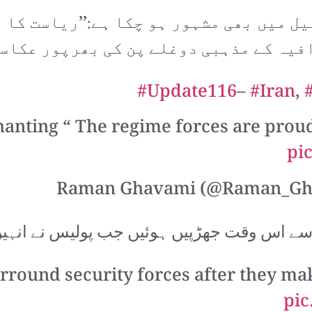
ل میں بھی مشہور ہو چکا ہے:’’ریاست کا 
رافیہ کے مذہبی دوغلے پن کی بھرپور عکاس
#Update116
–
#Iran
,
anting “ The regime forces are proud
pi
سے اس وقت جھڑپیں ہوئیں جب پولیس نے انہی
rround security forces after they ma
pic