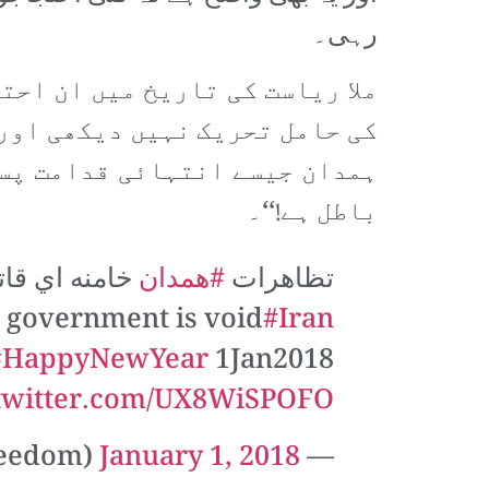
رہی۔
ملا ریاست کی تاریخ میں ان احت
کی حامل تحریک نہیں دیکھی اور
ہمدان جیسے انتہائی قدامت پسن
باطل ہے!‘‘۔
تظاهرات
#همدان
خامنه اي قاتله،
 government is void
#Iran
#HappyNewYear
1Jan2018
.twitter.com/UX8WiSPOFO
January 1, 2018
— Bijan (@Bijanfreedom)