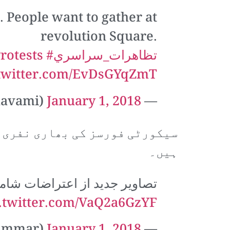
. People want to gather at
revolution Square.
#تظاهرات_سراسري
rotests
.twitter.com/EvDsGYqZmT
January 1, 2018
— Raman Ghavami (@Raman_Ghavami)
سیکورٹی فورسز کی بھاری نفری ک
ہیں۔
تصاویر جدید از اعتراضات شامگاه ۱۱ د
.twitter.com/VaQ2a6GzYF