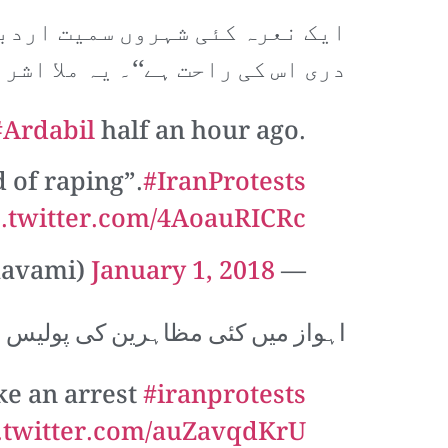
ایک نعرہ کئی شہروں سمیت اردبی
دری اس کی راحت ہے‘‘۔ یہ ملا اش
#Ardabil
half an hour ago.
 of raping”.
#IranProtests
c.twitter.com/4AoauRICRc
January 1, 2018
— Raman Ghavami (@Raman_Ghavami)
اہواز میں کئی مظاہرین کی پولیس 
ke an arrest
#iranprotests
.twitter.com/auZavqdKrU