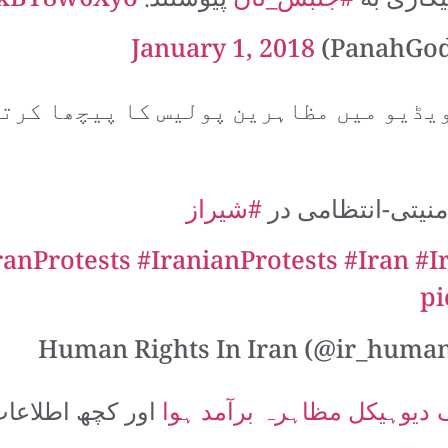
یکاری به
#جنبش_نان
پیوستند.
/gxBT8w6Xyo
January 1, 2018
یڈیو میں مظاہرین پولیس کا پیچھا کرتے
منیتی-انتظامی در
#شیراز
#IranianProtests
#Iran
#I
pi
 دیوہیکل مظاہرہ برآمد ہوا
اور کچھ اطلاعات