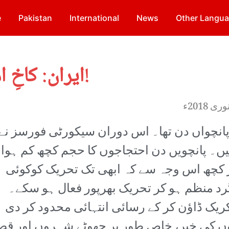
e
Pakistan
International
News
Other Langu
ایران: کاخِ امرا کے درودیوار ہلنے لگے!
انچواں دن تھا۔ اس دوران سیکورٹی فورسز نے
۔ پانچویں دن احتجاجوں کا حجم کچھ کم ہوا
 کچھ اس وجہ سے کہ ابھی تک تحریک کوکوئی
د منظم ہو کر تحریک بھرپور فعال ہو سکے۔
ر کریک ڈاؤن کر کے رسائی انتہائی محدود کر دی 
وں کی خبر، خاص طور پر چھوٹے شہروں اور قصبو