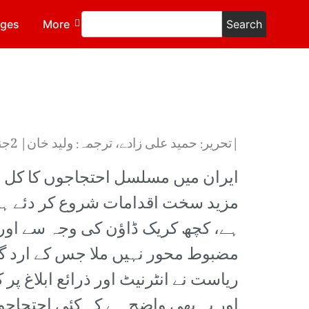
ages
More
Search
|تحریر: حمید علی زادے، ترجمہ: ولید خان| 2جنوری 2018ء
ایران میں مسلسل احتجاجوں کا کل پ
مزید سخت اقدامات شروع کر دئے ہیں
ہے، کچھ کریک ڈاؤن کی وجہ سے اور
مضبوط محور نہیں ملا جس کے ارد گر
ریاست نے انٹرنیٹ اور ذرائع ابلاغ پ
اور یہ بھی واضح ہے کہ کئی احتجاج