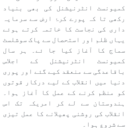
کمیونسٹ انٹرنیشنل کی بھی بنیاد
رکھی تا کہ پورے کرۂ ارض سے سرمایہ
داری کی نجاست کا خاتمہ کرتے ہوئے
یہاں ظلم اور استحصال سے پاک سوشلسٹ
سماج کا آغاز کیا جا ئے۔ ہر سال
کمیونسٹ انٹرنیشنل کے اجلاس
باقاعدگی سے منعقد کیے گئے اور پوری
دنیا میں انقلاب کے لیے درکار قوتوں
کو منظم کرنے کے عمل کا آغاز ہوا۔
ہندوستان سے لے کر امریکہ تک اس
انقلاب کی روشنی پھیلانے کا عمل تیزی
سے شروع ہوا۔