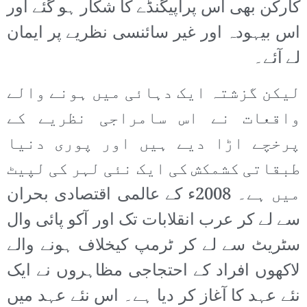
کارکن بھی اس پراپیگنڈے کا شکار ہو گئے اور
اس بیہودہ اور غیر سائنسی نظریے پر ایمان
لے آئے۔
لیکن گزشتہ ایک دہائی میں ہونے والے
واقعات نے اس سامراجی نظریے کے
پرخچے اڑا دیے ہیں اور پوری دنیا
طبقاتی کشمکش کی ایک نئی لہر کی لپیٹ
میں ہے۔ 2008ء کے عالمی اقتصادی بحران
سے لے کر عرب انقلابات تک اور آکو پائی وال
سٹریٹ سے لے کر ٹرمپ کیخلاف ہونے والے
لاکھوں افراد کے احتجاجی مظاہروں نے ایک
نئے عہد کا آغاز کر دیا ہے۔ اس نئے عہد میں