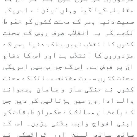
مقابلہ کیا گیا وہاں لینن نے امریکہ
سمیت دنیا بھر کے محنت کشوں کو خطو ط
لکھے کہ یہ انقلاب صرف روس کے محنت
کشوں کا انقلاب نہیں بلکہ دنیا بھر کے
مزدوروں کا انقلاب ہے اور اس کا دفاع
ان پر فرض ہے۔ اس کے جواب میں امریکی
محنت کشوں سمیت مختلف ممالک کے محنت
کشوں نے جنگی ساز و سامان بھجوانے
والے اداروں میں ہڑتالیں کر دیں جس
کے باعث ان ممالک کے حکمران طبقات کو
اپنی افواج واپس بلانی پڑیں۔ اس کے
ساتھ ساتھ لینن اور ٹراٹسکی نے