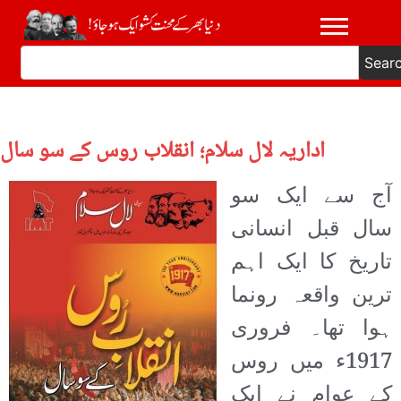
Sear
اداریہ لال سلام؛ انقلاب روس کے سو سال
آج سے ایک سو
سال قبل انسانی
تاریخ کا ایک اہم
ترین واقعہ رونما
ہوا تھا۔ فروری
1917ء میں روس
کے عوام نے ایک