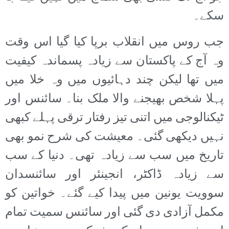
سکے۔
جب روس میں انقلاب برپا کیا گیا اس وقت
وہ آج کے پاکستان سے زیادہ پسماندہ کیفیت
میں تھا لیکن چند دہائیوں میں وہ خلا میں
پہلا شخص بھیجنے والا ملک بنا۔ سائنس اور
ٹیکنالوجی میں اتنی تیز رفتار ترقی پہلے کبھی
نہیں دیکھی گئی۔ معیشت کی شرح نمو بھی
تاریخ میں سب سے زیادہ تھی۔ دنیا کے سب
سے زیادہ ڈاکٹر، انجینئر اور سائنسدان
سوویت یونین میں پیدا کیے گئے۔ خواتین کو
مکمل آزادی دی گئی اور سائنس سمیت تمام