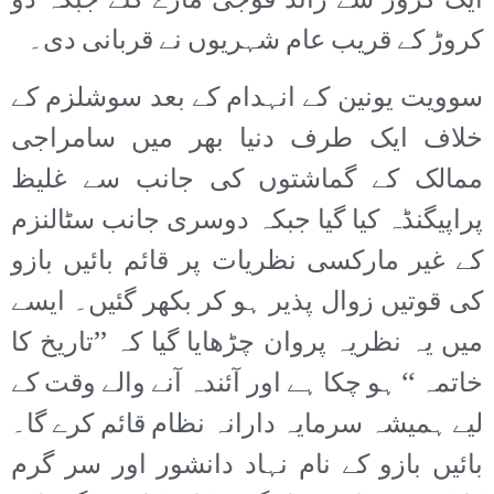
ایک کروڑ سے زائد فوجی مارے گئے جبکہ دو
کروڑ کے قریب عام شہریوں نے قربانی دی۔
سوویت یونین کے انہدام کے بعد سوشلزم کے
خلاف ایک طرف دنیا بھر میں سامراجی
ممالک کے گماشتوں کی جانب سے غلیظ
پراپیگنڈہ کیا گیا جبکہ دوسری جانب سٹالنزم
کے غیر مارکسی نظریات پر قائم بائیں بازو
کی قوتیں زوال پذیر ہو کر بکھر گئیں۔ ایسے
میں یہ نظریہ پروان چڑھایا گیا کہ ’’تاریخ کا
خاتمہ ‘‘ ہو چکا ہے اور آئندہ آنے والے وقت کے
لیے ہمیشہ سرمایہ دارانہ نظام قائم کرے گا۔
بائیں بازو کے نام نہاد دانشور اور سر گرم