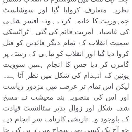
نظریہ متعارف کروایا گیا اور سوشلسٹ
جمہوریت کا خاتمہ کرتے ہوئے افسر شاہی
کی غاصبانہ آمریت قائم کی گئی۔ ٹراٹسکی
سمیت انقلاب کے تمام دیگر قائدین کو قتل
کروا دیا گیا اور انقلاب کو تباہی کے رستے پر
گامزن کر دیا جس کا انجام ہمیں سوویت
یونین کے انہدام کی شکل میں نظر آتا ہے۔
لیکن اس تمام تر عرصے میں مزدور ریاست
اور اس کی منصوبہ بند معیشت نے مسخ
شدہ شکل اور زوال پذیر سٹالنسٹ قیادت
کے باوجود وہ تاریخی کارنامے سر انجام دیے
جو آج تک کسی بھی سماج میں نہیں کیے جا