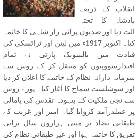
انقلاب کے ذریعے
بادشاہ کا تختہ
الٹ دیا اور صدیوں پرانی زار شاہی کا خاتمہ
کیا۔ اکتوبر 1917ء میں لینن اور ٹراٹسکی کی
قیادت میں بالشویک پارٹی نے تمام
اقتدارسوویتوں کو منتقل کر کے روس سے
سرمایہ دارانہ نظام کے خاتمے کا اعلان کر دیا
اور سوشلسٹ سماج کا آغاز کیا۔ پورے روس
سے نجی ملکیت کے بیہودہ تقدس کی پامالی
پر عملدرآمد کروایا گیا۔ امیر اور غریب کے
طبقاتی تضاد پر مبنی ہزاروں سال پرانی
تفریق کا خاتمہ ہوا اور غیر طبقاتی نظام کی