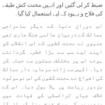
ضبط کر لی گئیں اور انہیں محنت کش طبقے
کی فلاح و بہبود کے لیے استعمال کیا گیا۔
اس دوران دنیا کے دیگر سامراجی
ممالک کے درمیان عالمی جنگ جاری تھی
جنہوں نے محنت کشوں کے اس انقلاب کو
اپنے لیے سب سے بڑا خطرہ گردانتے
ہوئے اس پر مختلف سمتوں سے حملہ کر
دیا۔ اکیس سے زائد سرمایہ دار ممالک
کی افواج نے محنت کشوں کی اس نومولود
مزدور ریاست پر ہلا بول دیا۔ اس کے
خلاف جہاں ٹراٹسکی کی قیادت میں
مزدوروں کی سرخ فوج بنا کر ان کا