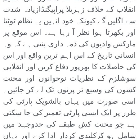
انقلاب کے خلاف زہریلا پراپیگنڈازیادہ شدت
سے اگلیں گے کیونکہ خود انہیں یہ نظام ٹوٹتا
اور بکھرتا ہوا نظر آ رہا ہے۔ اس موقع پر
مارکس وادیوں کی ذمہ داری بنتی ہے کہ وہ
انسانی تاریخ کے اس اہم ترین واقع اور اس
کی حاصلات کا بھرپور دفاع کریں اور انقلابی
سوشلزم کے نظریات نوجوانوں اور محنت
کشوں کی وسیع تر پرتوں تک لے کر جائیں۔
اسی صورت میں یہاں بالشویک پارٹی کی
طرز پر ایک ایسی پارٹی تعمیر کی جا سکتی
ہے جو محنت کش طبقے کی جدوجہد میں
شامل ہو کرکلیدی کردار ادا کرے اور یہاں