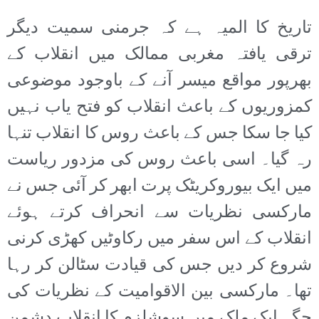
تاریخ کا المیہ ہے کہ جرمنی سمیت دیگر
ترقی یافتہ مغربی ممالک میں انقلاب کے
بھرپور مواقع میسر آنے کے باوجود موضوعی
کمزوریوں کے باعث انقلاب کو فتح یاب نہیں
کیا جا سکا جس کے باعث روس کا انقلاب تنہا
رہ گیا۔ اسی باعث روس کی مزدور ریاست
میں ایک بیوروکریٹک پرت ابھر کر آئی جس نے
مارکسی نظریات سے انحراف کرتے ہوئے
انقلاب کے اس سفر میں رکاوٹیں کھڑی کرنی
شروع کر دیں جس کی قیادت سٹالن کر رہا
تھا۔ مارکسی بین الاقوامیت کے نظریات کی
جگہ ایک ملک میں سوشلزم کا انقلاب دشمن