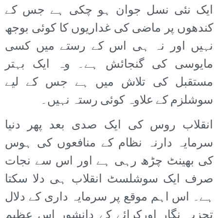
ایک نئی نسل جوان ہو چکی ہے جس کے
کندھوں پر ماضی کی غداریوں کا کوئی بوجھ
نہیں اور نہ ہی اس کے رستے میں کسی
مایوسی کی گنجائش ہے۔ وہ ایک بہتر
مستقبل کی تلاش میں ہے جس کے لیے
سوشلزم کے علاوہ کوئی رستہ نہیں۔
انقلاب روس کی ایک صدی بعد پھر دنیا
سرمایہ دارنہ نظام کے منافعوں کی ہوس
کی بھینٹ چڑھ رہی ہے اور اس سے نجات
صرف ایک سوشلسٹ انقلاب ہی دلا سکتا
ہے۔ اس اہم موقع پر سرمایہ داری کے دلال
تجزیہ نگار اورکرائے کے دانشور اس عظیم