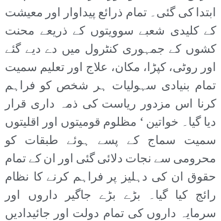
ابتدا کی گئی۔ تمام ذرائع پیداوار اور معیشت
کے کلیدی شعبے سوویتوں کے ذریعے محنت
کشوں کے جمہوری کنٹرول میں دے دیے گئے
اور روٹی، کپڑا، مکان، علاج اور تعلیم سمیت
تمام بنیادی سہولیات ہر شخص کو فراہم
کرنا اس مزدور ریاست کی ذمہ داری قرار
دیا گیا۔ خواتین ‘ مظلوم قومیتوں اور اقلیتوں
سمیت سماج کے پسے ہوئے طبقات کو
محرومی سے نجات دلائی گئی اور ان کے تمام
حقوق ان کی دہلیز پر فراہم کرنے کا نظام
رائج کیا گیا۔ بڑے بڑے جاگیر داروں اور
سرمایہ داروں کی تمام دولت اور جائیدادیں