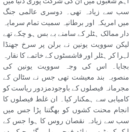
اہم شعبوں میں ان کی شرکت پوری دنیا میں
سب سے زیادہ تھی۔ دوسری عالمی جنگ
میں امریکہ اور برطانیہ سمیت تمام سرمایہ
دار ممالک ہٹلر کے سامنے بے بس ہو چکے تھے
لیکن سوویت یونین نے برلن پر سرخ جھنڈا
لہرا کر ہٹلر اور فاشسٹوں کے خاتمے کا نقارہ
بجایا۔ اس کی وجہ سوویت یونین کی
منصوبہ بند معیشت تھی جس نے سٹالن کے
مجرمانہ فیصلوں کے باوجودمزدور ریاست کو
کامیابی سے ہمکنار کیا۔ ان غلط فیصلوں کا
انجام محنت کشوں کو بھگتنا پڑا جس میں
سب سے زیادہ نقصان روس کا ہوا جس کے