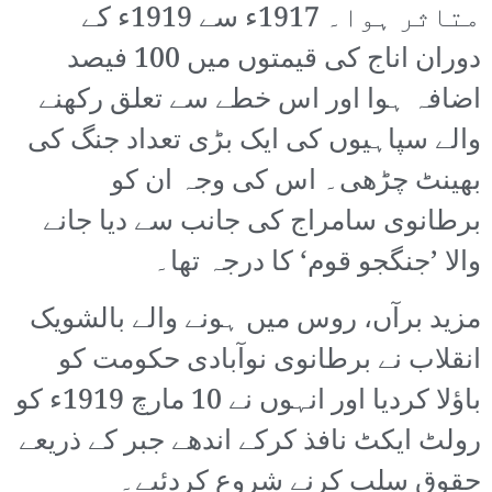
متاثر ہوا۔ 1917ء سے 1919ء کے
دوران اناج کی قیمتوں میں 100 فیصد
اضافہ ہوا اور اس خطے سے تعلق رکھنے
والے سپاہیوں کی ایک بڑی تعداد جنگ کی
بھینٹ چڑھی۔ اس کی وجہ ان کو
برطانوی سامراج کی جانب سے دیا جانے
والا ’جنگجو قوم‘ کا درجہ تھا۔
مزید برآں، روس میں ہونے والے بالشویک
انقلاب نے برطانوی نوآبادی حکومت کو
باؤلا کردیا اور انہوں نے 10 مارچ 1919ء کو
رولٹ ایکٹ نافذ کرکے اندھے جبر کے ذریعے
حقوق سلب کرنے شروع کردئیے۔