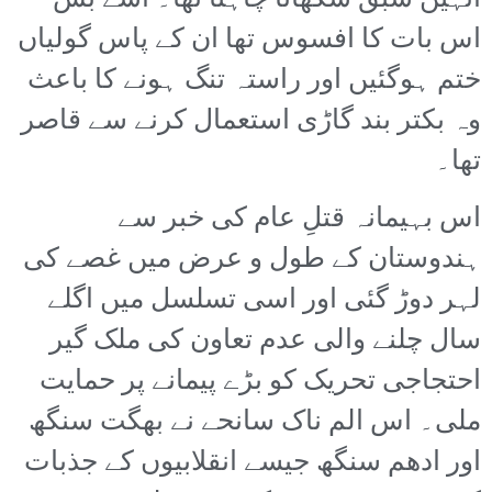
انہیں سبق سکھانا چاہتا تھا۔ اسے بس
اس بات کا افسوس تھا ان کے پاس گولیاں
ختم ہوگئیں اور راستہ تنگ ہونے کا باعث
وہ بکتر بند گاڑی استعمال کرنے سے قاصر
تھا۔
اس بہیمانہ قتلِ عام کی خبر سے
ہندوستان کے طول و عرض میں غصے کی
لہر دوڑ گئی اور اسی تسلسل میں اگلے
سال چلنے والی عدم تعاون کی ملک گیر
احتجاجی تحریک کو بڑے پیمانے پر حمایت
ملی۔ اس الم ناک سانحے نے بھگت سنگھ
اور ادھم سنگھ جیسے انقلابیوں کے جذبات