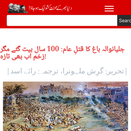
Sear
جلیانوالہ باغ کا قتلِ عام: 100 سال بیت گئے مگر
زخم اب بھی تازہ!
|تحریر: گرِش ملہوترا، ترجمہ: رائے اسد|