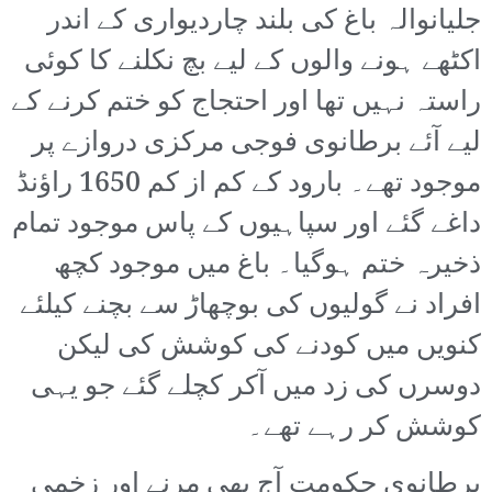
جلیانوالہ باغ کی بلند چاردیواری کے اندر
اکٹھے ہونے والوں کے لیے بچ نکلنے کا کوئی
راستہ نہیں تھا اور احتجاج کو ختم کرنے کے
لیے آئے برطانوی فوجی مرکزی دروازے پر
موجود تھے۔ بارود کے کم از کم 1650 راؤنڈ
داغے گئے اور سپاہیوں کے پاس موجود تمام
ذخیرہ ختم ہوگیا۔ باغ میں موجود کچھ
افراد نے گولیوں کی بوچھاڑ سے بچنے کیلئے
کنویں میں کودنے کی کوشش کی لیکن
دوسرں کی زد میں آکر کچلے گئے جو یہی
کوشش کر رہے تھے۔
برطانوی حکومت آج بھی مرنے اور زخمی