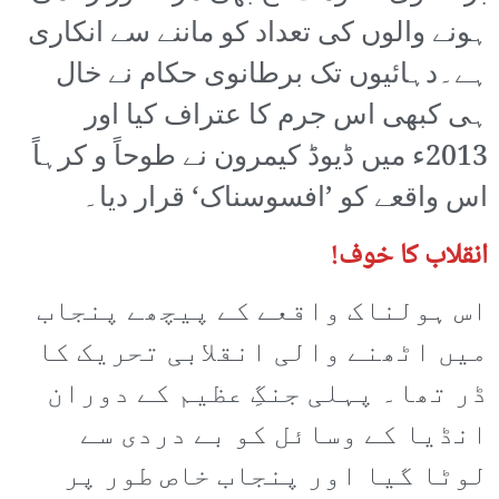
ہونے والوں کی تعداد کو ماننے سے انکاری
ہے۔دہائیوں تک برطانوی حکام نے خال
ہی کبھی اس جرم کا عتراف کیا اور
2013ء میں ڈیوڈ کیمرون نے طوحاً و کرہاً
اس واقعے کو ’افسوسناک‘ قرار دیا۔
انقلاب کا خوف!
اس ہولناک واقعے کے پیچھے پنجاب
میں اٹھنے والی انقلابی تحریک کا
ڈر تھا۔ پہلی جنگِ عظیم کے دوران
انڈیا کے وسائل کو بے دردی سے
لوٹا گیا اور پنجاب خاص طور پر