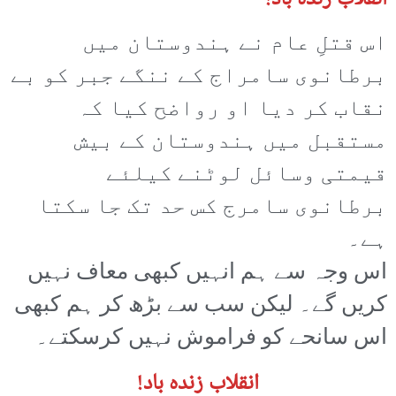
اس قتلِ عام نے ہندوستان میں
برطانوی سامراج کے ننگے جبر کو بے
نقاب کر دیا او رواضح کیا کہ
مستقبل میں ہندوستان کے بیش
قیمتی وسائل لوٹنے کیلئے
برطانوی سامرج کس حد تک جا سکتا
ہے۔
اس وجہ سے ہم انہیں کبھی معاف نہیں
کریں گے۔ لیکن سب سے بڑھ کر ہم کبھی
اس سانحے کو فراموش نہیں کرسکتے۔
انقلاب زندہ باد!