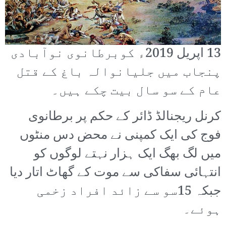
13 اپریل 2019ء کوبرطانوی نوآبادی
پنجاب میں جلیانوالہ باغ کے قتل
عام کے سو سال بیت چکے ہیں۔
کرنل ریجنالڈ ڈائر کے حکم پر برطانوی
فوج کی ایک کمپنی نے محض دس منٹوں
میں لگ بھگ ایک ہزار نہتے لوگوں کو
انتہائی سفاکی سے موت کے گھاٹ اتار دیا
جبکہ 15سو سے زائد افراد زخمی
ہوئے۔