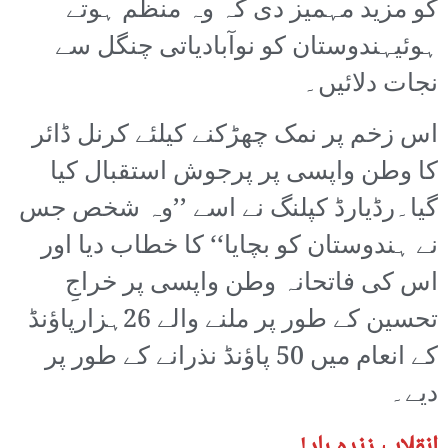
کو مزید مہمیز دی کہ وہ منظم ہوتے
ہوئیہندوستان کو نوآبادیاتی چنگل سے
نجات دلائیں۔
اس زخم پر نمک چھڑکنے کیلئے کرنل ڈائر
کا وطن واپسی پر پرجوش استقبال کیا
گیا۔رڈیارڈ کپلنگ نے اسے ’’وہ شخص جس
نے ہندوستان کو بچایا‘‘ کا خطاب دیا اور
اس کی فاتحانہ وطن واپسی پر خراجِ
تحسین کے طور پر ملنے والے 26ہزارپاؤنڈ
کے انعام میں 50 پاؤنڈ نذرانے کے طور پر
دیے۔
انقلاب زندہ باد!