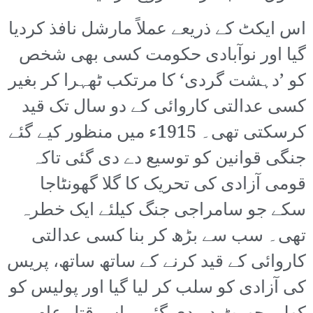
اس ایکٹ کے ذریعے عملاً مارشل نافذ کردیا
گیا اور نوآبادی حکومت کسی بھی شخص
کو ’دہشت گردی‘ کا مرتکب ٹھہرا کر بغیر
کسی عدالتی کاروائی کے دو سال تک قید
کرسکتی تھی۔ 1915ء میں منظور کیے گئے
جنگی قوانین کو توسیع دے دی گئی تاکہ
قومی آزادی کی تحریک کا گلا گھونٹاجا
سکے جو سامراجی جنگ کیلئے ایک خطرہ
تھی۔ سب سے بڑھ کر بنا کسی عدالتی
کاروائی کے قید کرنے کے ساتھ ساتھ، پریس
کی آزادی کو سلب کر لیا گیا اور پولیس کو