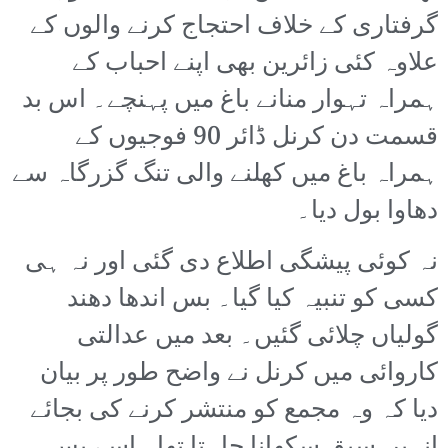
گرفتاری کے خلاف احتجاج کرنے والوں کے
علاوہ کئی زائرین بھی اپنے احباب کے
ہمراہ تہوار منانے باغ میں پہنچے۔ اس بد
قسمت دن کرنل ڈائر 90 فوجیوں کے
ہمراہ باغ میں کھلنے والی تنگ گزرگاہ سے
دھاوا بول دیا۔
نہ کوئی پیشگی اطلاع دی گئی اور نہ ہی
کسی کو تنبیہ کیا گیا۔ بس اندھا دھند
گولیاں چلائی گئیں۔ بعد میں عدالتی
کاروائی میں کرنل نے واضح طور پر بیان
دیا کہ وہ مجمع کو منتشر کرنے کی بجائے