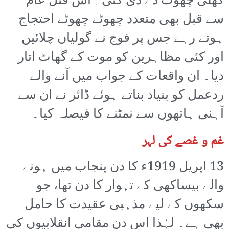
کھلی چھوٹ دے دی گئی۔ اس قتل عام
سے قبل بھی متعدد چھوٹے چھوٹے احتجاج
ہوتے رہے جس پر فوج نے گولیاں چلائیں
اور کئی مظاہرین کو موت کے گھاٹ اتار
دیا۔ ان واقعات کے جواب میں آنے والے
ردعمل کو بنیاد بناتے ہوئے ڈائر نے ان سے
آہنی ہاتھوں سے نمٹنے کا فیصلہ کیا۔
غم و غصے کی لہر
13 اپریل 1919ء کا دن پنجاب میں ہونے
والے بیساکھی کے تہوار کا دن تھا، جو
سکھوں کے لیے مذہبی عقیدت کا حامل
بھی ہے۔ لہٰذا اس دن مقامی انقلابیوں کی