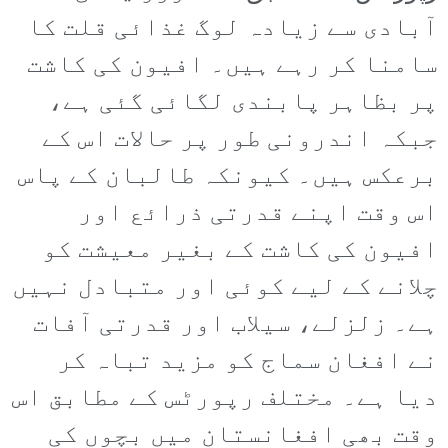
آبادی سے زیادہ لوگ غذائی قلت کا
سامنا کر رہے ہیں۔ افیون کی کاشت
پر بظاہر پابندی لگائی گئی ہے،
جبکہ اندرونی طور پر حالات اس کے
برعکس ہیں۔ کیونکہ طالبان کے پاس
اس وقت اپنے قدرتی ذرائع اور
افیون کی کاشت کے بغیر معیشت کو
چلانے کے لیے کوئی اور متبادل نہیں
ہے۔ زلزلے، سیلاب اور قدرتی آفات
نے افغان سماج کو مزید تباہ کر
دیا ہے۔ مختلف رپورٹس کے مطابق اس
وقت بھی افغانستان میں بچوں کی