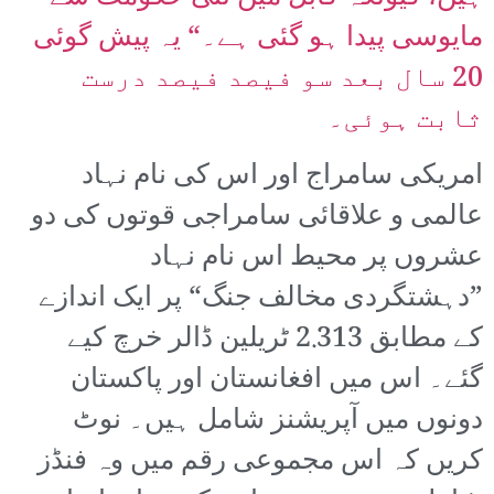
مایوسی پیدا ہو گئی ہے۔“ یہ پیش گوئی
20 سال بعد سو فیصد فیصد درست
ثابت ہوئی۔
امریکی سامراج اور اس کی نام نہاد
عالمی و علاقائی سامراجی قوتوں کی دو
عشروں پر محیط اس نام نہاد
”دہشتگردی مخالف جنگ“ پر ایک اندازے
کے مطابق 2.313 ٹریلین ڈالر خرچ کیے
گئے۔ اس میں افغانستان اور پاکستان
دونوں میں آپریشنز شامل ہیں۔ نوٹ
کریں کہ اس مجموعی رقم میں وہ فنڈز