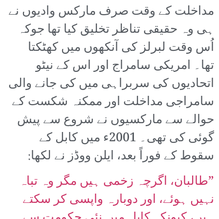
مداخلت کے وقت صرف مارکس وادیوں نے
ہی وہ حقیقی تناظر تخلیق کیا تھا جوکہ
اُس وقت لبرلز کی آنکھوں میں کھٹکتا
تھا۔ امریکی سامراج اور اس کے نیٹو
اتحادیوں کی سربراہی میں کی جانے والی
سامراجی مداخلت اور ممکنہ شکست کے
حوالے سے مارکسیوں نے شروع سے پیش
گوئی کی تھی۔ 2001ء میں کابل کے
سقوط کے فوراً بعد، ایلن ووڈز نے لکھا:
”طالبان، اگرچہ زخمی ہیں مگر وہ تباہ
نہیں ہوئے، اور دوبارہ واپسی کر سکتے
ہیں، کیونکہ کابل میں نئی حکومت سے