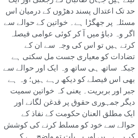
لیتے ہیں جہاں طالبان کے رجعتی اور ایک
حد تک اعتدال پسند دھڑوں کے درمیان اس
مسئلہ پر جھگڑا ہے۔ خواتین کے حوالے سے
اگر وہ دباؤ میں آ کر کوئی عوامی فیصلہ
کرتے ہیں تو اس کی وجہ سے ان کے
تضادات کو معیاری جست مل سکتی ہے
جبکہ ساتھ ہی ساتھ وہ ایک اور حوالے سے
بھی اس فیصلے کو دیکھ رہے ہیں؛ وہ ہے
جبر اور بربریت۔ یعنی کہ خواتین سمیت
دیگر جمہوری حقوق پر قدغن لگانے اور
ایک مطلق العنان حکومت کے نفاذ کے
حوالے سے خود کو مسلط کرنے کی کوشش
کر رہے ہیں اور یہ بات تو واضح ہے کہ