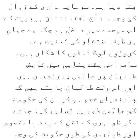
بنا دیا ہے۔ سرمایہ داری کے زوال
کی وجہ سے آج افغانستان بربریت کے
اس مرحلے میں داخل ہو چکا ہے جہاں
ہر طرف انتشار کی کیفیت ہے۔
کروڑوں لوگ فاقوں کا شکار ہیں۔
سامراجی پشت پناہی میں قابض
طالبان پر عالمی پابندیاں ہیں
اور اس وقت طالبان چاہتے ہیں کہ
پابندیاں ختم ہو کر ان کی حکومت
کو عالمی طور پر تسلیم کیا جائے
مگر ظواہری کے قتل کے بعد بالخصوص
اور طالبان کی طرز حکومت کی وجہ