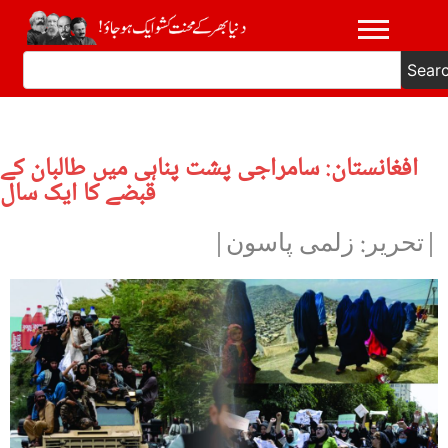
Sear
افغانستان: سامراجی پشت پناہی میں طالبان کے
قبضے کا ایک سال
|تحریر: زلمی پاسون|