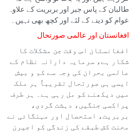
طالبان کے پاس جبر اور بربریت کے علاوہ
عوام کو دینے کے لئے اور کچھ بھی نہیں۔
افغانستان اور عالمی صورتحال
افغانستان اس وقت جن مشکلات کا
شکار ہے، سرمایہ دارانہ نظام کے
عالمی بحران کی وجہ سے کم و بیش
ایسی ہی صورتحال تقریباً ہر ملک
میں دیکھنے کو مل رہی ہے۔ ہر طرف
پراکسی جنگیں، دہشت گردی،
بربریت، استحصال اور مہنگائی نے
محنت کش طبقے کی زندگی کو اجیرن