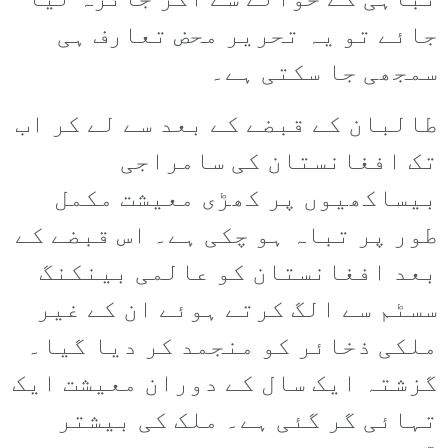
تباہی کے حوالے سے اگر جائزہ لیا
جائے تو یہ تحریر محض تعارف ہی
سمجھی جا سکتی ہے۔
طالبان کے قبضے کے بعد سے لے کر اب
تک افغانستان کی سامراجی
بیساکھیوں پر کھڑی معیشت مکمل
طور پر تباہ ہو چکی ہے۔ اس قبضے کے
بعد افغانستان کو عالمی بینکنگ
سسٹم سے الگ کرتے ہوئے ان کے غیر
ملکی ذخائر کو منجمد کر دیا گیا۔
گزشتہ ایک سال کے دوران معیشت ایک
تہائی گر گئی ہے۔ ملک کی بیشتر