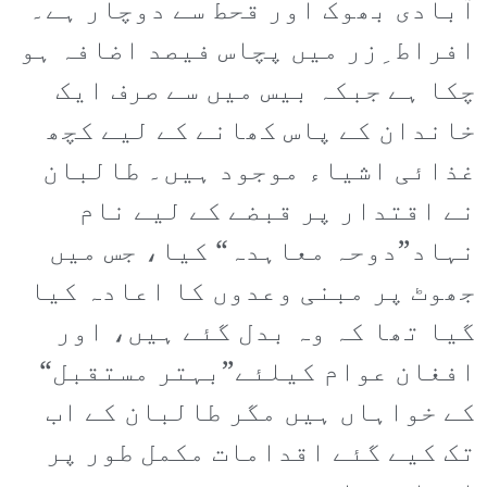
آبادی بھوک اور قحط سے دوچار ہے۔
افراط ِزر میں پچاس فیصد اضافہ ہو
چکا ہے جبکہ بیس میں سے صرف ایک
خاندان کے پاس کھانے کے لیے کچھ
غذائی اشیاء موجود ہیں۔ طالبان
نے اقتدار پر قبضے کے لیے نام
نہاد”دوحہ معاہدہ“ کیا، جس میں
جھوٹ پر مبنی وعدوں کا اعادہ کیا
گیا تھا کہ وہ بدل گئے ہیں، اور
افغان عوام کیلئے”بہتر مستقبل“
کے خواہاں ہیں مگر طالبان کے اب
تک کیے گئے اقدامات مکمل طور پر