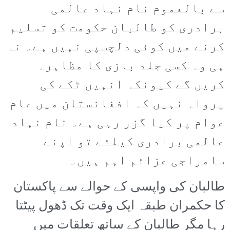
سے بالعموم نام نہاد عالمی
برادری کو طالبان حکومت کو تسلیم
کرنے میں کوئی دلچسپی نہیں ہے۔ نہ
ہی وہ کسی جلد بازی کا مظاہرہ
کریں گے کیونکہ انہیں ٹکے کی
پرواہ نہیں کہ افغانستان میں عام
عوام پر کیا گزر رہی ہے۔ نام نہاد
عالمی برادری کیلئے تو اپنے
سامراجی عزائم اہم ہیں۔
طالبان کی واپسی کے حوالے سے پاکستان
کا حکمران طبقہ ایک وقت تک ڈھول پیٹتا
رہا مگر طالبان کے ساتھ تعلقات میں