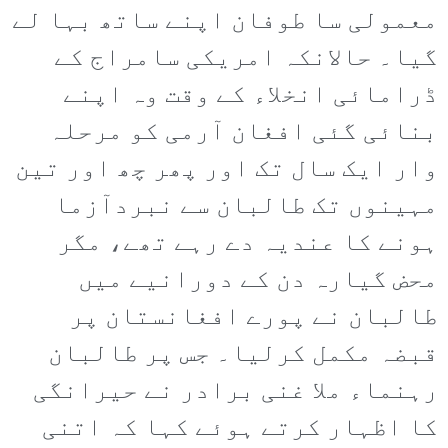
معمولی سا طوفان اپنے ساتھ بہا لے
گیا۔ حالانکہ امریکی سامراج کے
ڈرامائی انخلاء کے وقت وہ اپنے
بنائی گئی افغان آرمی کو مرحلہ
وار ایک سال تک اور پھر چھ اور تین
مہینوں تک طالبان سے نبردآزما
ہونے کا عندیہ دے رہے تھے، مگر
محض گیارہ دن کے دورانیے میں
طالبان نے پورے افغانستان پر
قبضہ مکمل کرلیا۔ جس پر طالبان
رہنماء ملا غنی برادر نے حیرانگی
کا اظہار کرتے ہوئے کہا کہ اتنی