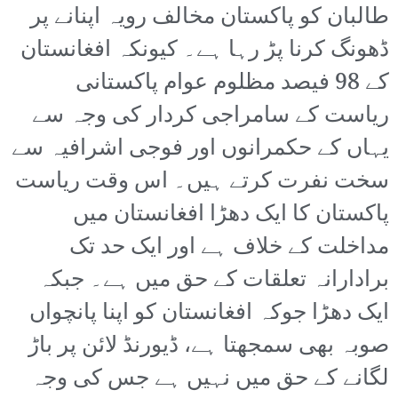
طالبان کو پاکستان مخالف رویہ اپنانے پر
ڈھونگ کرنا پڑ رہا ہے۔ کیونکہ افغانستان
کے 98 فیصد مظلوم عوام پاکستانی
ریاست کے سامراجی کردار کی وجہ سے
یہاں کے حکمرانوں اور فوجی اشرافیہ سے
سخت نفرت کرتے ہیں۔ اس وقت ریاست
پاکستان کا ایک دھڑا افغانستان میں
مداخلت کے خلاف ہے اور ایک حد تک
برادارانہ تعلقات کے حق میں ہے۔ جبکہ
ایک دھڑا جوکہ افغانستان کو اپنا پانچواں
صوبہ بھی سمجھتا ہے، ڈیورنڈ لائن پر باڑ
لگانے کے حق میں نہیں ہے جس کی وجہ