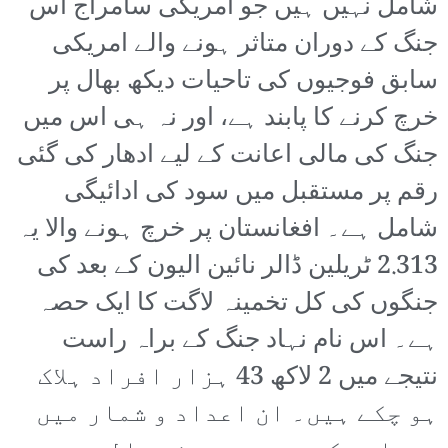
شامل نہیں ہیں جو امریکی سامراج اس
جنگ کے دوران متاثر ہونے والے امریکی
سابق فوجیوں کی تاحیات دیکھ بھال پر
خرچ کرنے کا پابند ہے، اور نہ ہی اس میں
جنگ کی مالی اعانت کے لیے ادھار کی گئی
رقم پر مستقبل میں سود کی ادائیگی
شامل ہے۔ افغانستان پر خرچ ہونے والا یہ
2.313 ٹریلین ڈالر نائین الیون کے بعد کی
جنگوں کی کل تخمینہ لاگت کا ایک حصہ
ہے۔ اس نام نہاد جنگ کے براہ راست
نتیجے میں 2 لاکھ 43 ہزار افراد ہلاک
ہو چکے ہیں۔ ان اعداد و شمار میں