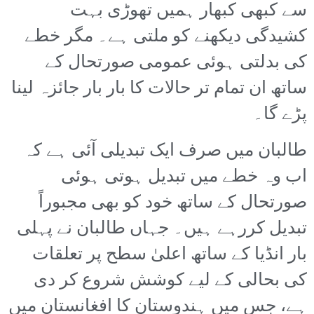
سے کبھی کبھار ہمیں تھوڑی بہت
کشیدگی دیکھنے کو ملتی ہے۔ مگر خطے
کی بدلتی ہوئی عمومی صورتحال کے
ساتھ ان تمام تر حالات کا بار بار جائزہ لینا
پڑے گا۔
طالبان میں صرف ایک تبدیلی آئی ہے کہ
اب وہ خطے میں تبدیل ہوتی ہوئی
صورتحال کے ساتھ خود کو بھی مجبوراً
تبدیل کررہے ہیں۔ جہاں طالبان نے پہلی
بار انڈیا کے ساتھ اعلیٰ سطح پر تعلقات
کی بحالی کے لیے کوشش شروع کر دی
ہے، جس میں ہندوستان کا افغانستان میں