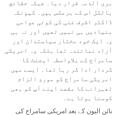
بری الذمہ قرار دیا۔ جبکہ حقائق
بالکل اس کے برعکس ہیں۔ کیونکہ
ڈاکٹر اشرف غنی کی کوئی عوامی
بنیادیں ہی نہیں تھیں اور نہ ہی
وہ ایک خود مختار سیاستدان اور
آزاد نمائندہ تھا بلکہ وہ امریکی
سامراج کے بلاواسطہ ایجنٹ کا
کردار ادا کر رہا تھا۔ ایسے میں
امریکی سامراج کو موردِ الزام
ٹھہرانے کا مقصد اپنے آپ کو بھی
کوسنا ہوتا ہے۔
نائن الیون کے بعد امریکی سامراج کی