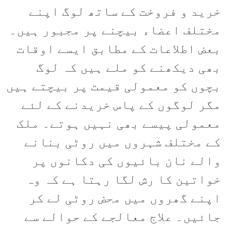
خرید و فروخت کے ساتھ لوگ اپنے
مختلف اعضاء بیچنے پر مجبور ہیں۔
بعض اطلاعات کے مطابق ایسے اوقات
بھی دیکھنے کو ملے ہیں کہ لوگ
بچوں کو معمولی قیمت پر بیچتے ہیں
مگر لوگوں کے پاس خریدنے کے لئے
معمولی پیسے بھی نہیں ہوتے۔ ملک
کے مختلف شہروں میں روٹی بنانے
والے نان بائیوں کی دکانوں پر
خواتین کا رش لگا رہتا ہے کہ وہ
اپنے گھروں میں محض روٹی لے کر
جائیں۔ علاج معالجے کے حوالے سے