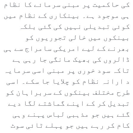
کی حاکمیت پر مبنی سرمائے کا نظام
ہی موجود ہے۔ بینکاری کے نظام میں
کوئی تبدیلی نہیں کی گئی بلکہ
بینکوں میں خالی تجوریوں کو
بھرنے کے لیے امریکی سامراج سے ہی
ڈالروں کی بھیک مانگی جا رہی ہے
تاکہ سود خوری پر مبنی اسی سرمایہ
د ارانہ نظام کو چلایا جا سکے۔ اسی
طرح مختلف بینکوں کے سربراہان کو
تبدیل کر کے اپنے گماشتے لگا دیے
گئے ہیں جو مذہبی لباس پہنے وہی
کام کر رہے ہیں جو پہلے ٹائی سوٹ