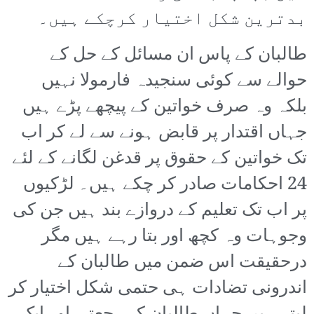
بدترین شکل اختیار کرچکے ہیں۔
طالبان کے پاس ان مسائل کے حل کے
حوالے سے کوئی سنجیدہ فارمولا نہیں
بلکہ وہ صرف خواتین کے پیچھے پڑے ہیں
جہاں اقتدار پر قابض ہونے سے لے کر اب
تک خواتین کے حقوق پر قدغن لگانے کے لئے
24 احکامات صادر کر چکے ہیں۔ لڑکیوں
پر اب تک تعلیم کے دروازے بند ہیں جن کی
وجوہات وہ کچھ اور بتا رہے ہیں مگر
درحقیقت اس ضمن میں طالبان کے
اندرونی تضادات ہی حتمی شکل اختیار کر