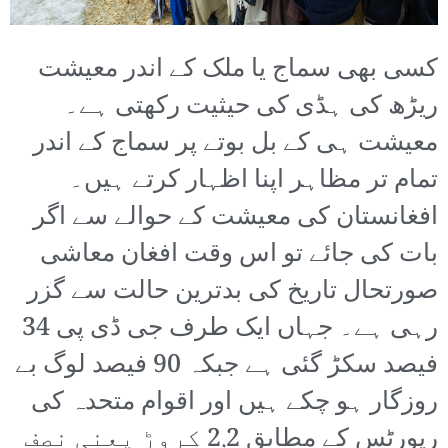
کسی بھی سماج یا ملک کے اندر معیشت
ریڑھ کی ہڈی کی حیثیت رکھتی ہے۔
معیشت ہی کے بل بوتے پر سماج کے اندر
تمام تر مظاہر اپنا اظہار کرتے ہیں۔
افغانستان کی معیشت کے حوالے سے اگر
بات کی جائے تو اس وقت افغان معاشی
صورتحال تاریخ کی بدترین حالت سے گزر
رہی ہے۔ جہاں ایک طرف جی ڈی پی 34
فیصد سکڑ گئی ہے جبکہ 90 فیصد لوگ بے
روزگار ہو چکے ہیں اور اقوام متحدہ کی
رپورٹس کے مطابق 2.2 کروڑ یعنی نصف