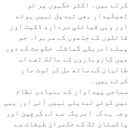
کرتے ہیں۔ اکثر جگہوں پر تو
ٹھیکیدار بھی تبدیل نہیں ہوئے
اور وہی قبائلی سردار، ڈکیت اور
قاتلوں کے جتھوں کے سربراہ جو
پہلے امریکی گماشتہ حکومت کے دور
میں کاروباروں کے مالک تھے اب
طالبان کے ساتھ مل کر لوٹ مار
کرتے ہیں۔
سماجی پیداوار کے بنیادی نظام
میں کوئی تبدیلی نہیں آئی اور یہی
وجہ ہے کہ امریکہ سے لے کرچین اور
پاکستان تک کے حکمران طبقات سے