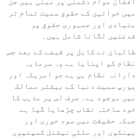
افغان عوام دشمنی پر مبنی ہیں جن
میں خواتین کے حقوق سمیت تمام تر
بنیادی اور جمہوری حقوق پر
قدغنیں لگانا شامل ہیں۔
طالبان نے کابل پر قبضے کے بعد جس
نظام کو اپنایا ہے وہ سرمایہ
دارانہ نظام ہی ہے جو امریکہ اور
یورپ سمیت دنیا کے بیشتر ممالک
میں موجود ہے۔ صرف اس پر مذہب کا
خود ساختہ نقاب چڑھایا گیا ہے
جبکہ حقیقت میں سود خوری اور
بینکوں اور ملٹی نیشنل کمپنیوں