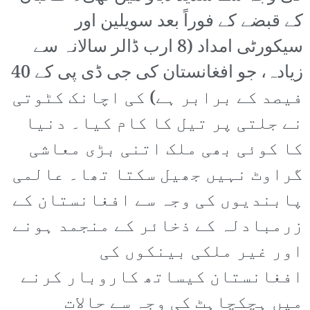
کے قبضے کے فوراً بعد سویلین اور
سیکورٹی امداد (8 ارب ڈالر سالانہ سے
زیادہ، جو افغانستان کی جی ڈی پی کے 40
فیصد کے برابر ہے) کی اچانک کٹوتی
نے جلتی پر تیل کا کام کیا۔ دنیا
کا کوئی بھی ملک اتنی بڑی معاشی
گراوٹ نہیں جھیل سکتا تھا۔ عالمی
پابندیوں کی وجہ سے افغانستان کے
زرمبادلہ کے ذخائر کے منجمد ہونے
اور غیر ملکی بینکوں کی
افغانستان کیساتھ کاروبار کرنے
میں ہچکچاہٹ کی وجہ سے حالات