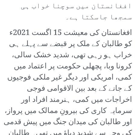
افغانستان میں سوچنا خواب ہی
سمجھا جاسکتا ہے۔
افغانستان کی معیشت 15 اگست 2021ء
کو طالبان کے ملک پر قبضے سے پہلے ہی
خراب ہو رہی تھی، شدید خشک سالی،
کرونا وبا، پچھلی حکومت پر اعتماد میں
کمی، امریکی اور دیگر غیر ملکی فوجیوں
کے جانے کے بعد بین الاقوامی فوجی
اخراجات میں کمی، ہنرمند افراد اور
سرمایہ کاری کی بیرونِ ممالک میں پرواز،
اور طالبان کی میدان جنگ میں پیش قدمی
کی وجہ سے شدید دباؤ میں تھی۔ طالبان