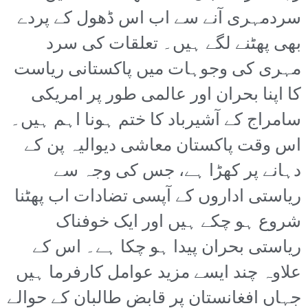
سردمہری آنے سے اب اس ڈھول کے پردے
بھی پھٹنے لگے ہیں۔ تعلقات کی سرد
مہری کی وجوہات میں پاکستانی ریاست
کا اپنا بحران اور عالمی طور پر امریکی
سامراج کے آشیرباد کا ختم ہونا اہم ہیں۔
اس وقت پاکستان معاشی دیوالیہ پن کے
دہانے پر کھڑا ہے، جس کی وجہ سے
ریاستی اداروں کے آپسی تضادات اب پھٹنا
شروع ہو چکے ہیں اور ایک خوفناک
ریاستی بحران پیدا ہو چکا ہے۔ اس کے
علاوہ چند ایسے مزید عوامل کارفرما ہیں
جہاں افغانستان پر قابض طالبان کے حوالے