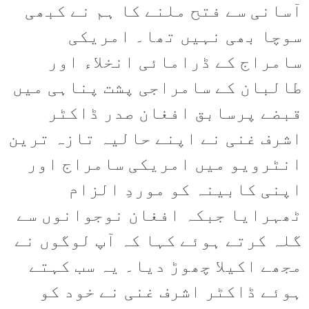
آسانی سے فتح ملنے کا ہم نے کبھی
سوچا بھی نہیں تھا۔ امریکی
سامراج کے ڈرامائی انخلاء اور
طالبان کے سامراجی پشت پناہی میں
قبضے پرسابق افغان صدر ڈاکٹر
اشرف غنی نے اپنے حالیہ تازہ ترین
انٹرویو میں امریکی سامراج اور
اپنی کابینہ کو موردِ الزام
ٹھہرایا جبکہ افغان نوجوانوں سے
گلہ کرتے ہوئے کہا کہ آپ لوگوں نے
مجھے اکیلا چھوڑ دیا۔ یہ سب کہتے
ہوئے ڈاکٹر اشرف غنی نے خود کو