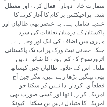
سفارت خانہ دوبارہ فعال کرنے اور معطل
شدہ پراجیکٹس پر کام کا آغاز کرنے کا
عندیہ شامل ہے۔ یہ عنصر بھی طالبان اور
پاکستان کے درمیان تعلقات کی سرد
مہری میں اضافے کی ایک اور وجہ ہے۔
جبکہ حقانی نیٹ ورک پر اب تک پاکستانی
اثرورسوخ کے کم ہونے کا شائبہ نہیں
ملتا۔ اس کے علاوہ طالبان چین کیساتھ
بھی پینگیں بڑھا رہے ہیں، مگر چین آج
قطعاً وہ کردار ادا نہیں کر سکتا جو
امریکہ کر رہا تھا اور کسی صورت بھی
امریکہ کا متبادل نہیں بن سکتا۔ کیونکہ