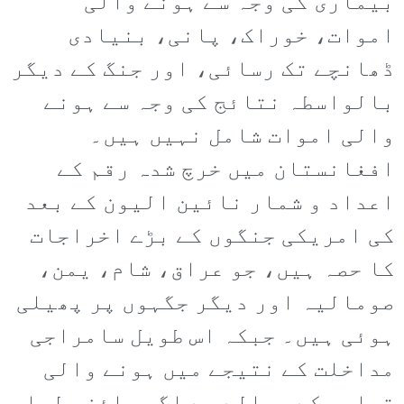
بیماری کی وجہ سے ہونے والی
اموات، خوراک، پانی، بنیادی
ڈھانچے تک رسائی، اور جنگ کے دیگر
بالواسطہ نتائج کی وجہ سے ہونے
والی اموات شامل نہیں ہیں۔
افغانستان میں خرچ شدہ رقم کے
اعداد و شمار نائین الیون کے بعد
کی امریکی جنگوں کے بڑے اخراجات
کا حصہ ہیں، جو عراق، شام، یمن،
صومالیہ اور دیگر جگہوں پر پھیلی
ہوئی ہیں۔ جبکہ اس طویل سامراجی
مداخلت کے نتیجے میں ہونے والی