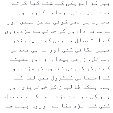
پہن کر امریکی گماشتے کیا کرتے
تھے۔ بیرونی سرمایہ کاری اور
تجارت پر بھی کوئی قدغن نہیں اور
سرمایہ داروں کی جانب سے مزدوروں
کے استحصال پر بھی کوئی پابندی
نہیں لگائی گئی اور نہ ہی معدنی
وسائل، زرعی پیداوار اور معیشت
کے دیگر کلیدی شعبوں کو مزدوروں
کے اجتماعی کنٹرول میں لیا گیا
ہے۔ بلکہ طالبان کی خونریزی اور
جبر کی وجہ سے مزدوروں کااستحصال
کئی گنا بڑھ چکا ہے اوروہ پہلے سے