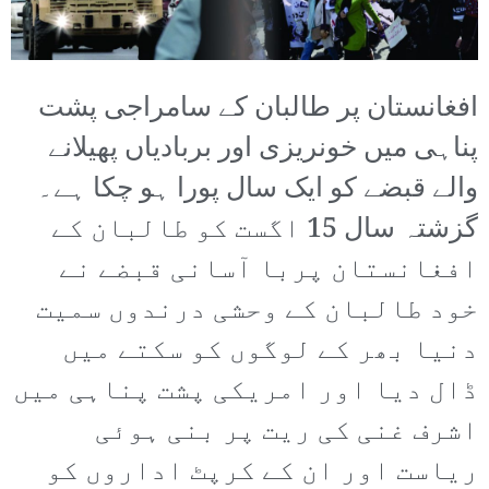
افغانستان پر طالبان کے سامراجی پشت
پناہی میں خونریزی اور بربادیاں پھیلانے
والے قبضے کو ایک سال پورا ہو چکا ہے۔
گزشتہ سال 15 اگست کو طالبان کے
افغانستان پربا آسانی قبضے نے
خود طالبان کے وحشی درندوں سمیت
دنیا بھر کے لوگوں کو سکتے میں
ڈال دیا اور امریکی پشت پناہی میں
اشرف غنی کی ریت پر بنی ہوئی
ریاست اور ان کے کرپٹ اداروں کو