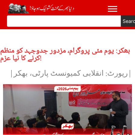
Sear
بھکر: یوم مئی پروگرام، مزدور جدوجہد کو منظم
کرنے کا نیا عزم!
|رپورٹ: انقلابی کمیونسٹ پارٹی، بھکر|