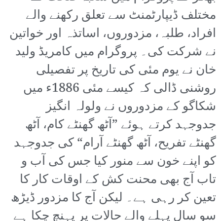
مختلف ڈیپارٹمنٹ سے تعلق رکھنے والے
افراد، طلبہ، مزدوروں، اساتذہ اور خواتین
نے شرکت کی۔ پروگرام میں کامریڈ ولید
خان نے یوم مئی کی تاریخ پر تفصیلی
روشنی ڈالی کہ کیسے مئی 1886ء میں
شکاگو کے مزدوروں نے ولولہ انگیز
جدوجہد کرتے ہوئے ”آٹھ گھنٹے کام، آٹھ
گھنٹے تفریح، آٹھ گھنٹے آرام“ کی جدوجہد
کو اپنے خون سے منور کیا جس کی آب و
تاب آج بھی محنت کش کے اوقات کار کا
تعین کر رہی ہے۔ لیکن آج کا مزدور ڈیڑھ
سو سال پہلے والے حالات پر پہنچ چکا ہے