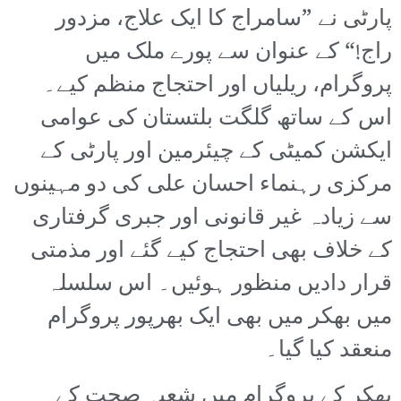
پارٹی نے ”سامراج کا ایک علاج، مزدور
راج!“ کے عنوان سے پورے ملک میں
پروگرام، ریلیاں اور احتجاج منظم کیے۔
اس کے ساتھ گلگت بلتستان کی عوامی
ایکشن کمیٹی کے چیئرمین اور پارٹی کے
مرکزی رہنماء احسان علی کی دو مہینوں
سے زیادہ غیر قانونی اور جبری گرفتاری
کے خلاف بھی احتجاج کیے گئے اور مذمتی
قرار دادیں منظور ہوئیں۔ اس سلسلہ
میں بھکر میں بھی ایک بھرپور پروگرام
منعقد کیا گیا۔
بھکر کے پروگرام میں شعبہ صحت کے