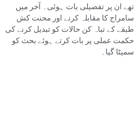
تھے ان پر تفصیلی بات ہوئی۔ آخر میں
سامراج کا مقابلہ کرنے اور محنت کش
طبقے کے تباہ کن حالات کو تبدیل کرنے کی
حکمت عملی پر بات کرتے ہوئے بحث کو
سمیٹا گیا۔