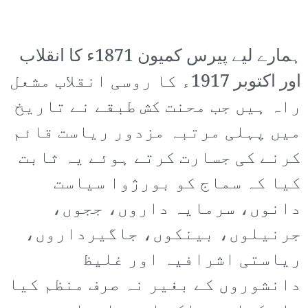
ہمارے لیے پیرس کمیون 1871ء کا انقلاب
اور اکتوبر 1917ء کا روسی انقلاب مشعل
راہ ہیں جب محنت کش طبقے نے تاریخ
میں پہلی مرتبہ مزدور ریاست قائم
کرنے کی جسارت کرتے ہوئے یہ ثابت
کیا کہ سماج کو بورژوا سیاست
دانوں، سرمایہ داروں، ججوں،
جرنیلوں، بینکوں، جاگیرداروں،
ریاستی اشرافیہ اور غلیظ
دانشوروں کے بغیر نہ صرف منظم کیا