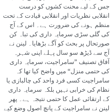
جس کے لیے محنت کشوں کو درست
انقلابی نظریات اور انقلابی قیادت کے تحت
منظم ہونے کی ضرورت ہے۔ اس کے آج
کی گلی سڑی سرمایہ داری کی تباہ کن
صورتحال پر بحث کو آگے بڑھایا۔ لینن نے
آج سے ڈیڑھ سو سال پہلے اپنی شہرہ
آفاق تصنیف ”سامراجیت، سرمایہ داری
کی حتمی منزل“ میں واضح کیا تھا کہ
سامراجیت کسی فرد واحد کی چالبازی یا
نظام کی خرابی نہیں بلکہ سرمایہ داری
کے ارتقائی عمل کا حتمی نتیجہ ہے۔ پھر
لینن نے سامراجیت کے پانچ اصول وضع کیے