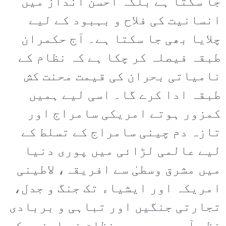
جا سکتا ہے بلکہ احسن انداز میں
انسانیت کی فلاح و بہبود کے لیے
چلایا بھی جا سکتا ہے۔ آج حکمران
طبقہ فیصلہ کر چکا ہے کہ نظام کے
نامیاتی بحران کی قیمت محنت کش
طبقہ ادا کرے گا۔ اسی لیے ہمیں
کمزور ہوتے امریکی سامراج اور
تازہ دم چینی سامراج کے تسلط کے
لیے عالمی لڑائی میں پوری دنیا
میں مشرق وسطیٰ سے افریقہ، لاطینی
امریکہ اور ایشیاء تک جنگ و جدل،
تجارتی جنگیں اور تباہی و بربادی