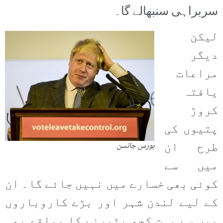
سربراہی سنبھالے گا۔
لیکن
دیگر
مراعات
یافتہ
کروڑ
پتیوں کی
طرح ان
بورس جانسن
میں سے
کوئی بھی خسارے میں نہیں جائے گا۔ ان
کے لیے لندن شہر اور بڑے کاروباروں
میں سے بہت کچھ بٹورنے کا مواقع بھی