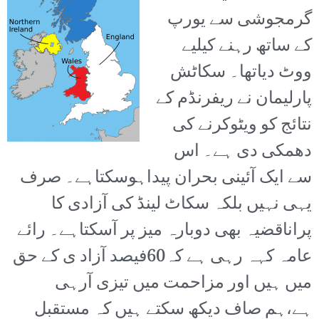
گرمجوشی سے یورپ
کے ساتھ رہنے کیلیے
ووٹ دیاتھا۔ سکاٹش
پارلیمان نے ریفرنڈم کے
نتائج کو ویٹوکرنے کی
دھمکی دی ہے۔ اس
سے ایک آئینی بحران پیداہوسکتاہے۔ صرف
یہی نہیں بلکہ سکاٹ لینڈ کی آزادی کا
پراناقضیہ بھی دوبارہ میز پر آسکتاہے۔ رائے
عامہ کہہ رہی ہے کہ60فیصد آزاد ی کے حق
میں ہیں اور مزاحمت میں تیزی آرہی
ہے،ہم صاف دیکھ سکتے ہیں کہ مستقبل