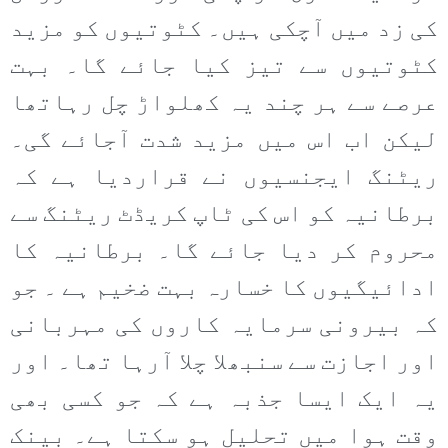
کی زد میں آچکی ہیں۔ کٹوتیوں کو مزید
کٹوتیوں سے تیز کیا جائے گا۔ بہت
عرصے سے ہر چند یہ کھلواڑ چل رہاتھا
لیکن اب اس میں مزید شدت آجائے گی۔
ریٹنگ ایجنسیوں نے قراردیا ہے کہ
برطانیہ کو اس کی ٹاپ کریڈٹ ریٹنگ سے
محروم کر دیا جائے گا۔ برطانیہ کا
ادائیگیوں کا خسارہ بہت ضخیم ہے ۔ جو
کہ بیرونی سرمایہ کاروں کی مہربانی
اور اجازت سے سنبھلا چلا آرہا تھا۔ اور
یہ ایک ایسا جذبہ ہے کہ جو کسی بھی
وقت ہوا میں تحلیل ہو سکتا ہے۔ بینک