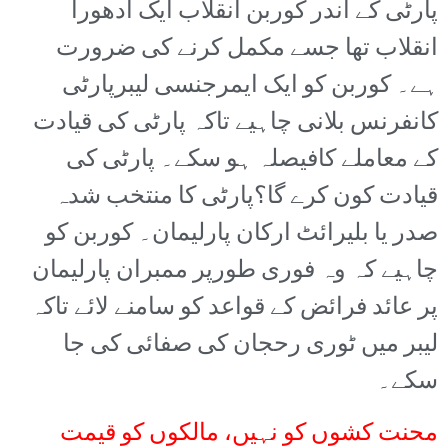
پارٹی کے اندر کوربن انقلاب ایک ادھورا
انقلاب تھا جسے مکمل کرنے کی ضرورت
ہے۔ کوربن کو ایک ایمرجنسی لیبرپارٹی
کانفرنس بلانی چاہیے تاکہ پارٹی کی قیادت
کے معاملے کافیصلہ ہو سکے۔ پارٹی کی
قیادت کون کرے گا؟پارٹی کا منتخب شدہ
صدر یا بلیرائٹ ارکان پارلیمان۔ کوربن کو
چاہیے کہ وہ فوری طورپر ممبران پارلیمان
پر عائد فرائض کے قواعد کو سامنے لائے تاکہ
لیبر میں ٹوری رحجان کی صفائی کی جا
سکے۔
محنت کشوں کو نہیں، مالکوں کو قیمت