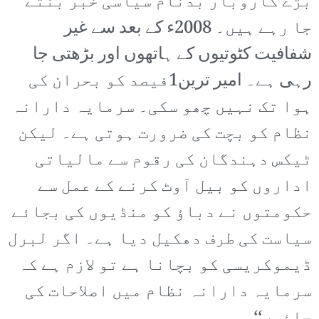
بڑے کاروبار بدنام سیاسی خبر بنتے
جا رہے ہیں۔ 2008ء کے بعد سے غیر
شفافیت کٹوتیوں کے ہاتھوں اور بڑھتی جا
رہی ہے۔ امیر ترین1فیصد کو بحران کی
ہوا تک نہیں چھو سکی۔ سرمایہ دارانہ
نظام کو بچت کی ضرورت ہوتی ہے۔ لیکن
ٹیکس دہندگان کی رقوم سے مالیاتی
اداروں کو بیل آوٹ کرنے کے عمل سے
حکومتوں نے دباؤ کو منڈیوں کی بجائے
سیاست کی طرف دھکیل دیا ہے۔ اگر لبرل
ڈیموکریسی کو بچانا ہے تو لازم ہے کہ
سرمایہ دارانہ نظام میں اصلاحات کی
جائیں‘‘۔