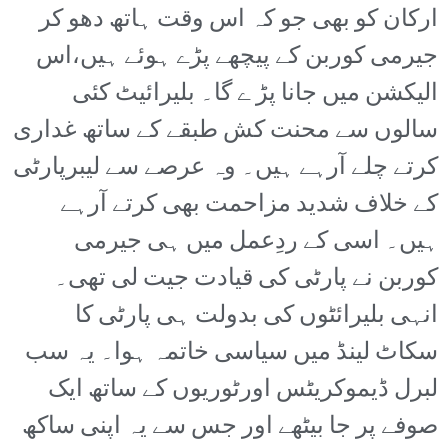
ارکان کو بھی جو کہ اس وقت ہاتھ دھو کر
جیرمی کوربن کے پیچھے پڑے ہوئے ہیں،اس
الیکشن میں جانا پڑ ے گا۔ بلیرائیٹ کئی
سالوں سے محنت کش طبقے کے ساتھ غداری
کرتے چلے آرہے ہیں۔ وہ عرصے سے لیبرپارٹی
کے خلاف شدید مزاحمت بھی کرتے آرہے
ہیں۔ اسی کے ردِعمل میں ہی جیرمی
کوربن نے پارٹی کی قیادت جیت لی تھی۔
انہی بلیرائٹوں کی بدولت ہی پارٹی کا
سکاٹ لینڈ میں سیاسی خاتمہ ہوا۔ یہ سب
لبرل ڈیموکریٹس اورٹوریوں کے ساتھ ایک
صوفے پر جا بیٹھے اور جس سے یہ اپنی ساکھ