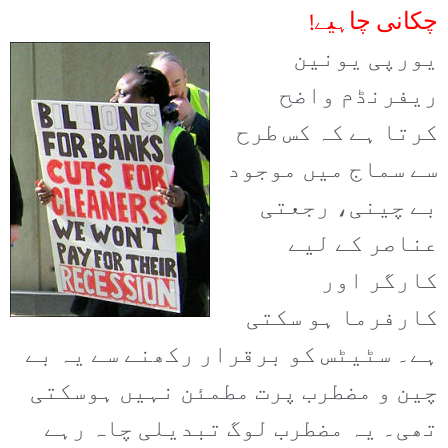
چکانی چاہیے!
یورپی یونین
ریفرنڈم واضح
کرتا ہے کہ کس طرح
سے سماج میں موجود
بے چینی، رجعتی
عناصر کے لیے
کارگر اور
کارفرما ہو سکتی
ہے۔ سٹیٹس کو برقرار رکھنے سے یہ بے
چین و مضطرب پرت مطمئن نہیں ہوسکتی
تھی۔ یہ مضطرب لوگ تبدیلی چاہ رہے