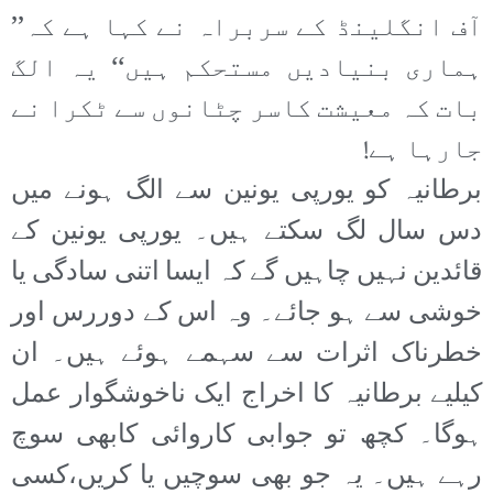
آف انگلینڈ کے سربراہ نے کہا ہے کہ’’
ہماری بنیادیں مستحکم ہیں‘‘ یہ الگ
بات کہ معیشت کاسر چٹانوں سے ٹکرا نے
جارہا ہے!
برطانیہ کو یورپی یونین سے الگ ہونے میں
دس سال لگ سکتے ہیں۔ یورپی یونین کے
قائدین نہیں چاہیں گے کہ ایسا اتنی سادگی یا
خوشی سے ہو جائے۔ وہ اس کے دوررس اور
خطرناک اثرات سے سہمے ہوئے ہیں۔ ان
کیلیے برطانیہ کا اخراج ایک ناخوشگوار عمل
ہوگا۔ کچھ تو جوابی کاروائی کابھی سوچ
رہے ہیں۔ یہ جو بھی سوچیں یا کریں،کسی