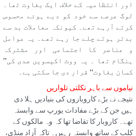
اور انتظامیہ کے خلاف ایک بغاوت تھا۔
لوگ عرصے سے خود کو دبے ہوئے محسوس
کرتے آرہے تھے۔ کیونکہ معاملات بد سے
بدتر ہوتے چلے جا رہے تھے۔ یہ عوامل
و عناصر کا اجتماعی اور مشترکہ
ہنگام تھا ۔ یہ ووٹ اکیسویں صدی کی’’
کسان بغاوت‘‘ قرار دی جا سکتی ہے۔
نیاموں سے باہر نکلتی تلواریں
نتیجے نے بڑے کاروباروں کی بنیادیں ہلا دی
ہیں جن کے بڑے مفادات یورپ سے وابستہ
تھے۔ کاروبار کا تقاضا تھا کہ وہ مالکوں کے
کلب کے ساتھ وابستہ رہیں۔ تاکہ آزاد منڈی،