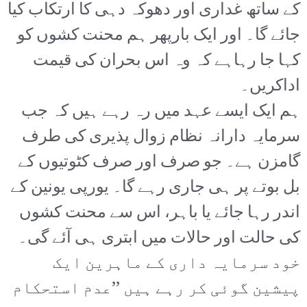
کے ساتھ غداری اور دھوکہ دہی کا ارتکاب کیا
جائے گا۔ اور ایک بارپھر ہم محنت کشوں کو
کہا جا رہاہے کہ وہ اس بحران کی قیمت
اداکریں۔
ہم ایک ایسے عہد میں رہ رہے ہیں کہ جب
سرمایہ دارانہ نظام زوال پذیری کی طرف
گامزن ہے۔ جو صرف اور صرف کٹوتیوں کے
بل بوتے پر ہی جاری رہے گا۔ یورپی یونین کے
اندر رہا جائے یا باہر، اس سے محنت کشوں
کی حالت اور حالات میں ابتری ہی آئے گی۔
خود سرمایہ داری کے ماہرین ایک
پیشین گوئی کر رہے ہیں ’’عدم استحکام