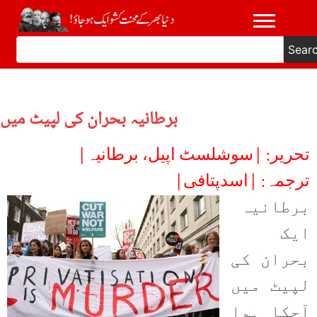
Sear
برطانیہ بحران کی لپیٹ میں
تحریر: |سوشلسٹ اپیل، برطانیہ|
ترجمہ: |اسدپتافی|
برطانیہ
ایک
بحران کی
لپیٹ میں
آچکا ہوا