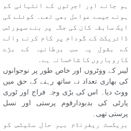
ہو جانے اور اجرتوں کے انتہائی کم
ہونے جیسے عوامل بھی تھے۔ کوئلے کی
ایک سابقہ کان کی جگہ پر بنے سپورٹس
ڈائریکٹ کے گودام پر کام کرنے والے
کے بقول یہ سب برطانیہ کے بڑے
کاروباروں کا شاخسانہ ہے۔
لیبر کے ووٹروں اور خاص طور پر نوجوانوں
کی بھاری تعداد نے ساتھ رہنے کے حق میں
ووٹ دیا۔ اس کی بڑی وجہ فراج اور ٹوری
پارٹی کی بدبودارقوم پرستی اور نسل
پرستی تھی۔
بریکسٹ ریفرنڈم بہر حال سٹیٹس کو