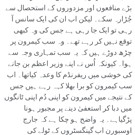
بڑے منافعوں اور مزدوروں کے استحصال سے
جُڑارہ سکے۔ لیکن اب ان کی ایک سانس آ
رہی تو ایک جا رہی ہے جس کی وہ کبھی
توقع نہیں کر رہے تھے۔ وہ سب کیمرون پر
چڑھ دوڑے ہیں کہ یہ سب تمہاری وجہ سے
ہوا۔ کیونکہ اُس نے اپنے وزیر اعظم بن جانے
کی خوشی میں ریفرنڈم کا وعدہ کیاتھا۔ اب
سب کیمرون کو برا بھلا کہہ رہے ہیں جس
کے نتیجے میں کیمرون کو اپنی دُم اپنی ٹانگوں
میں دبا کر استعفیٰ دینے پر مجبور ہونا
پڑگیاہے۔ یہ واضح ہو چکا ہے کہ جارج
اوسبورن اب گینگسٹروں کے ٹولے کی