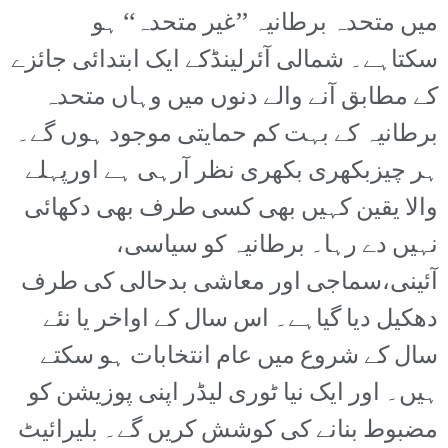
میں متحدہ برطانیہ ’’غیر متحدہ‘‘ ہو
سکتاہے۔ شمالی آئرلینڈکے ایک ابتدائی جائزے
کے مطابق آنے والے دنوں میں وہاں متحدہ
برطانیہ کے بہت کم حمایتی موجود ہوں گے۔
ہر چیزبکھری بکھری نظر آرہی ہے اورپہلے
والا یقین کہیں بھی کسی طرف بھی دکھائی
نہیں دے رہا۔ برطانیہ کو سیاسی،
آئینی،سماجی اور معاشی بدحالی کی طرف
دھکیل دیا گیاہے۔ اس سال کے اواخر یا نئے
سال کے شروع میں عام انتخابات ہو سکتے
ہیں۔ اور ایک نیا ٹوری لیڈر اپنی پوزیشن کو
مضبوط بنانے کی کوشش کریں گے۔ بلیرائیٹ