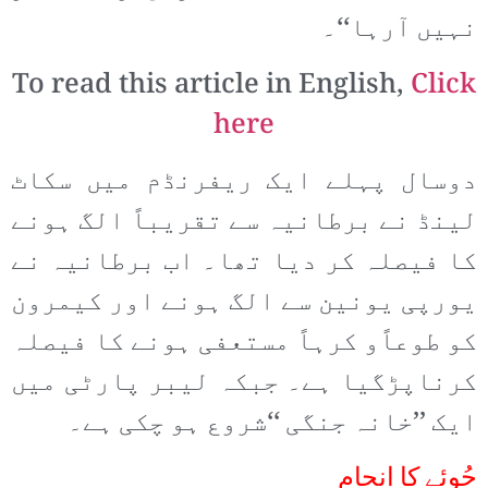
نہیں آرہا‘‘۔
To read this article in English,
Click
here
دوسال پہلے ایک ریفرنڈم میں سکاٹ
لینڈ نے برطانیہ سے تقریباً الگ ہونے
کا فیصلہ کر دیا تھا۔ اب برطانیہ نے
یورپی یونین سے الگ ہونے اور کیمرون
کو طوعاًو کرہاً مستعفی ہونے کا فیصلہ
کرناپڑگیا ہے۔ جبکہ لیبر پارٹی میں
ایک ’’خانہ جنگی ‘‘شروع ہو چکی ہے۔
جُوئے کا انجام