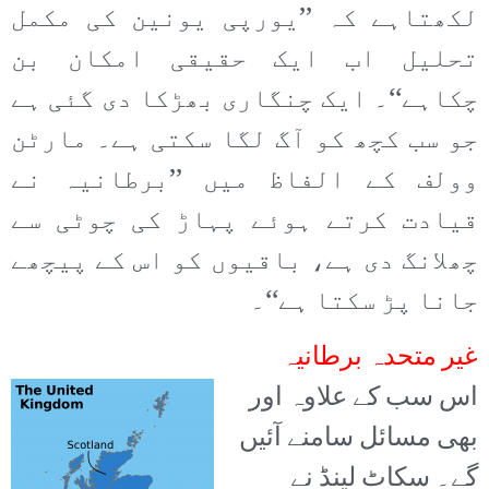
لکھتاہے کہ ’’یورپی یونین کی مکمل
تحلیل اب ایک حقیقی امکان بن
چکاہے‘‘۔ ایک چنگاری بھڑکا دی گئی ہے
جو سب کچھ کو آگ لگا سکتی ہے۔ مارٹن
وولف کے الفاظ میں ’’برطانیہ نے
قیادت کرتے ہوئے پہاڑ کی چوٹی سے
چھلانگ دی ہے، باقیوں کو اس کے پیچھے
جانا پڑ سکتا ہے‘‘۔
غیر متحدہ برطانیہ
اس سب کے علاوہ اور
بھی مسائل سامنے آئیں
گے۔ سکاٹ لینڈ نے