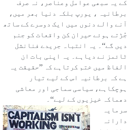
کے یہ سبھی عوامل وعناصر، نہ صرف
برطانیہ ، یورپ بلکہ دنیا بھر میں،
آنے والے دنوں میں ایک دوسرے کے ساتھ
جُڑتے ہوئے حیران کن واقعات کو جنم
دیں گے‘‘۔ یہ انتباہ جریدے فنانشل
ٹائمز نے دیاہے۔ یہ اپنی بات ان
الفاظ میں ختم کرتاہے کہ ’’حقیقت یہ
ہے کہ برطانیہ اس کے لیے تیار
ہوچکاہے، سیاسی سماجی اور معاشی
دھماکہ خیزیوں کے لیے‘‘۔
سرمایہ
دارانہ