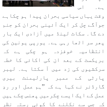
ہے۔ اس
وقت یہاں سیاسی بحران پیدا ہو چکاہے
جوآگے چل کر ایک آئینی بحران کو جنم
دے گا۔ سکاٹ لینڈ میں آزادی ایک بار
پھر سر اٹھا رہی ہے۔ یورپی یونین کی
انتظامیہ خوفزدہ ہو چکی ہے کہ
بریکسٹ کے بعد ان کی اکائی کا خطہ
سرکشیوں کی زد میں آ سکتا ہے۔ لیبر
پارٹی کے ممبر پارلیمنٹ بیری
گارڈنر نے کہا ہے کہ ’’ہم عمل اور ردِ
عمل کے ایک ایسے چکرمیں پھنس چکے ہیں
کہ جس سے نکلنے کا کوئی رستہ نظر