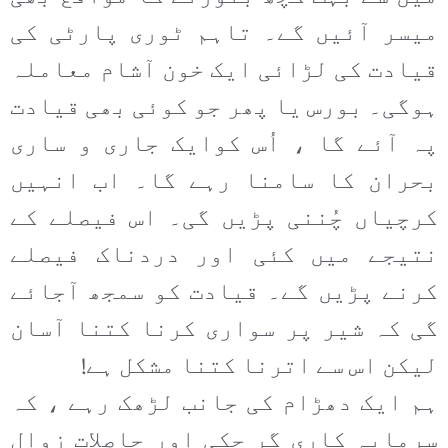
میسر آئیں گے۔ تاہم ٹوری پارٹی کی
قیادت کی لڑائی ایک خون آشام معاملہ
ہوگی۔ بورس یا پھر جو کوئی بھی قیادت
پہ آئے گا ، اُس کوایک جاری و ساری
بحران کا سامنا رہے گا۔ اب انہیں
کرچیاں چُننی پڑیں گی۔ اس فیصلے کے
نتیجے میں کئی اور دردناک فیصلے
کرنے پڑیں گے۔ قیادت کو سمجھ آجائے
گی کہ شیر پر سواری کرنا کتنا آسان
لیکن اس سے اترنا کتنا مشکل ہے!
ہم ایک دھڑام کی جانب لڑھک رہے ، کہ
سرمایہ کاری گر چکی اور حاصلات زوال