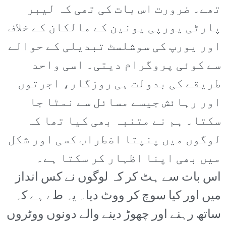
تھے۔ ضرورت اس بات کی تھی کہ لیبر
پارٹی یورپی یونین کے مالکان کے خلاف
اور یورپ کی سوشلسٹ تبدیلی کے حوالے
سے کوئی پروگرام دیتی۔ اسی واحد
طریقے کی بدولت ہی روزگار، اجرتوں
اور رہائش جیسے مسائل سے نمٹا جا
سکتا۔ ہم نے متنبہ بھی کیا تھا کہ
لوگوں میں پنپتا اضطراب کسی اور شکل
میں بھی اپنا اظہار کر سکتا ہے۔
اس بات سے ہٹ کر کہ لوگوں نے کس انداز
میں اور کیا سوچ کر ووٹ دیا۔ یہ طے ہے کہ
ساتھ رہنے اور چھوڑ دینے والے دونوں ووٹروں