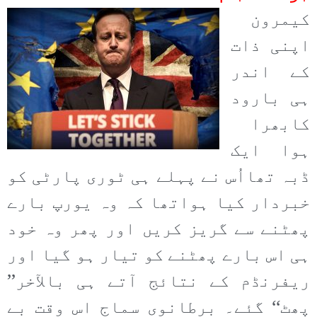
کیمرون
اپنی ذات
کے اندر
ہی بارود
کابھرا
ہوا ایک
ڈبہ تھااُس نے پہلے ہی ٹوری پارٹی کو
خبردار کیا ہواتھا کہ وہ یورپ بارے
پھٹنے سے گریز کریں اور پھر وہ خود
ہی اس بارے پھٹنے کو تیار ہو گیا اور
ریفرنڈم کے نتائج آتے ہی بالآخر’’
پھٹ‘‘ گئے۔ برطانوی سماج اس وقت بے