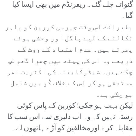
گنواتے چلے گئے۔ ریفرنڈم میں بھی ایسا کیا
گیا۔
بلیرائٹ اس وقت جیرمی کوربن کو باہر
نکالنے کے لیے پاگل اور وحشی ہوئے
پھرتے ہیں۔ عدم اعتماد کے ووٹ کے
ذریعے وہ اس کی پیٹھ میں چھرا گھونپ
چکے ہیں۔ شیڈوکابینہ کی اکثریت بھی
مستعفی ہو کر اس کے خلاف کُو میں شامل
ہو چکی ہے۔
لیکن بہت ہو چکی! کوربن کے پاس کوئی
رستہ نہیں کہ وہ اب دلیری سے اس سب کا
مقابلہ کرے اورمخالفین کو آڑے ہاتھوں لے۔