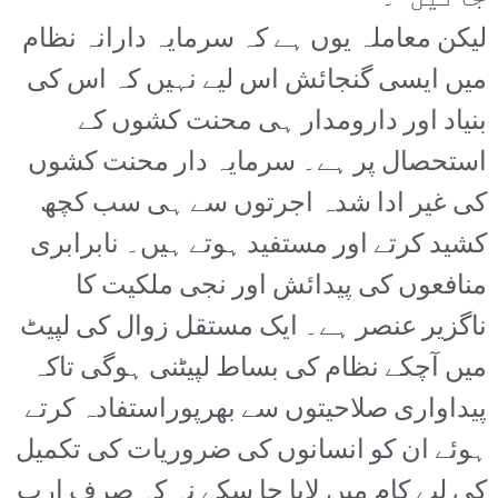
لیکن معاملہ یوں ہے کہ سرمایہ دارانہ نظام
میں ایسی گنجائش اس لیے نہیں کہ اس کی
بنیاد اور دارومدار ہی محنت کشوں کے
استحصال پر ہے۔ سرمایہ دار محنت کشوں
کی غیر ادا شدہ اجرتوں سے ہی سب کچھ
کشید کرتے اور مستفید ہوتے ہیں۔ نابرابری
منافعوں کی پیدائش اور نجی ملکیت کا
ناگزیر عنصر ہے۔ ایک مستقل زوال کی لپیٹ
میں آچکے نظام کی بساط لپیٹنی ہوگی تاکہ
پیداواری صلاحیتوں سے بھرپوراستفادہ کرتے
ہوئے ان کو انسانوں کی ضروریات کی تکمیل
کی لیے کام میں لایا جا سکے نہ کہ صرف ارب