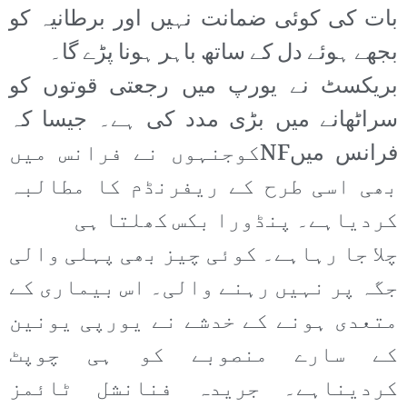
بات کی کوئی ضمانت نہیں اور برطانیہ کو
بجھے ہوئے دل کے ساتھ باہر ہونا پڑے گا۔
بریکسٹ نے یورپ میں رجعتی قوتوں کو
سراٹھانے میں بڑی مدد کی ہے۔ جیسا کہ
فرانس میںNFکوجنہوں نے فرانس میں
بھی اسی طرح کے ریفرنڈم کا مطالبہ
کردیاہے۔ پنڈورا بکس کھلتا ہی
چلا جا رہاہے۔ کوئی چیز بھی پہلی والی
جگہ پر نہیں رہنے والی۔ اس بیماری کے
متعدی ہونے کے خدشے نے یورپی یونین
کے سارے منصوبے کو ہی چوپٹ
کردیناہے۔ جریدہ فنانشل ٹائمز