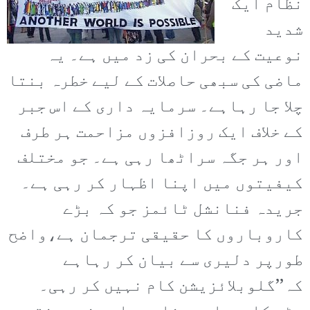
نظام ایک
شدید
نوعیت کے بحران کی زد میں ہے۔ یہ
ماضی کی سبھی حاصلات کے لیے خطرہ بنتا
چلا جا رہاہے۔ سرمایہ داری کے اس جبر
کے خلاف ایک روزافزوں مزاحمت ہر طرف
اور ہر جگہ سراٹھا رہی ہے۔ جو مختلف
کیفیتوں میں اپنا اظہار کر رہی ہے۔
جریدہ فنانشل ٹائمز جو کہ بڑے
کاروباروں کا حقیقی ترجمان ہے،واضح
طورپر دلیری سے بیان کر رہاہے
کہ’’گلوبلائزیشن کام نہیں کر رہی۔