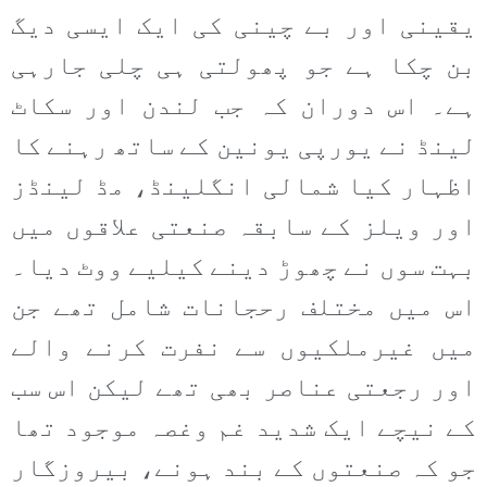
یقینی اور بے چینی کی ایک ایسی دیگ
بن چکا ہے جو پھولتی ہی چلی جارہی
ہے۔ اس دوران کہ جب لندن اور سکاٹ
لینڈ نے یورپی یونین کے ساتھ رہنے کا
اظہار کیا شمالی انگلینڈ، مڈ لینڈز
اور ویلز کے سابقہ صنعتی علاقوں میں
بہت سوں نے چھوڑ دینے کیلیے ووٹ دیا۔
اس میں مختلف رحجانات شامل تھے جن
میں غیرملکیوں سے نفرت کرنے والے
اور رجعتی عناصر بھی تھے لیکن اس سب
کے نیچے ایک شدید غم وغصہ موجود تھا
جو کہ صنعتوں کے بند ہونے، بیروزگار