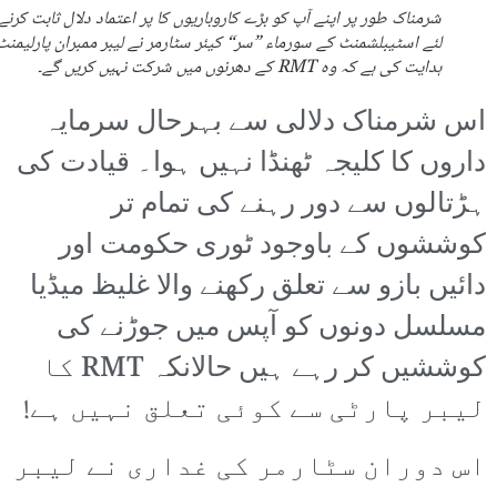
شرمناک طور پر اپنے آپ کو بڑے کاروباریوں کا پر اعتماد دلال ثابت کرنے
لئے اسٹیبلشمنٹ کے سورماء ”سر“ کیئر سٹارمر نے لیبر ممبران پارلیمنٹ
ہدایت کی ہے کہ وہ RMT کے دھرنوں میں شرکت نہیں کریں گے۔
اس شرمناک دلالی سے بہرحال سرمایہ
داروں کا کلیجہ ٹھنڈا نہیں ہوا۔ قیادت کی
ہڑتالوں سے دور رہنے کی تمام تر
کوششوں کے باوجود ٹوری حکومت اور
دائیں بازو سے تعلق رکھنے والا غلیظ میڈیا
مسلسل دونوں کو آپس میں جوڑنے کی
کوششیں کر رہے ہیں حالانکہ RMT کا
لیبر پارٹی سے کوئی تعلق نہیں ہے!
اس دوران سٹارمر کی غداری نے لیبر