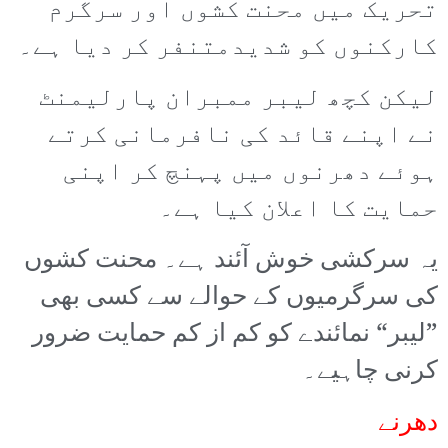
تحریک میں محنت کشوں اور سرگرم
کارکنوں کو شدیدمتنفر کر دیا ہے۔
لیکن کچھ لیبر ممبران پارلیمنٹ
نے اپنے قائد کی نافرمانی کرتے
ہوئے دھرنوں میں پہنچ کر اپنی
حمایت کا اعلان کیا ہے۔
یہ سرکشی خوش آئند ہے۔ محنت کشوں
کی سرگرمیوں کے حوالے سے کسی بھی
”لیبر“ نمائندے کو کم از کم حمایت ضرور
کرنی چاہیے۔
دھرنے