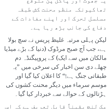
یہ جھوٹ اور پاگل پن متوقع
تھاکیونکہ منظم محنت کش طبقہ
مسلسل تحرک اور اپنے مفادات کے
دفاع کی جانب بڑھ رہا ہے۔
لیکن پہلی مرتبہ غلیظ پریس نے سچ بولا
ہے، جب آج صبح مرڈوک (دنیا کے بڑے میڈیا
مالکان میں سے ایک) کے پروپیگنڈہ دم
چھلے دی سن اخبار کی سرخی میں ”یہ
طبقاتی جنگ ہے!“ کا اعلان کیا گیا اور
موسم سرماء میں دیگر محنت کشوں کی
ہڑتالوں کے حوالے سے خبردار کیا گیا۔
مِک لِنچ یقیناً قابل تعریف ہے کہ اس