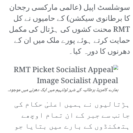
سوشلسٹ اپیل (عالمی مارکسی رجحان
کا برطانوی سیکشن) کے حامیوں نے کل
RMT محنت کشوں کی ہڑتال کی مکمل
حمایت کرتے ہوئے پورے ملک میں ان کے
دھرنوں کا دورہ کیا۔
ہمارے کامریڈ برطانیہ کے شہر ٹوٹنہیم میں ایک دھرنے میں موجود۔
ہڑتالیوں نے ہمیں اعلیٰ حکام کی
جانب سے جبر کے ان تمام اوچھے
ہتھکنڈوں کے بارے میں بتایا جو