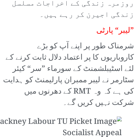
روزمرہ زندگی کے اخراجات مسلسل
زندگی اجیرن کر رہے ہیں۔
”لیبر“ پارٹی
شرمناک طور پر اپنے آپ کو بڑے
کاروباریوں کا پر اعتماد دلال ثابت کرنے کے
لئے اسٹیبلشمنٹ کے سورماء ”سر“ کیئر
سٹارمر نے لیبر ممبران پارلیمنٹ کو ہدایت
کی ہے کہ وہ RMT کے دھرنوں میں
شرکت نہیں کریں گے۔