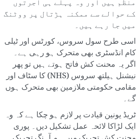
منظم ہیں اور وہ پہلے ہی اجرتوں
کے حوالے سے ممکنہ ہڑتال پر ووٹنگ
میں جا رہے ہیں۔
اسی طرح سول سروس، کورٹس اور ٹیلی
کام انڈسٹری بھی متحرک ہو رہی ہے۔
اگر یہ محنت کش فاتح ہوتے ہیں تو پھر
نیشنل ہیلتھ سروس (NHS) کا سٹاف اور
مقامی حکومتی ملازمین بھی متحرک ہوں
گے۔
ٹریڈ یونین قیادت پر لازم ہو چکا ہے کہ وہ
ایک لڑاکا لائحہ عمل تشکیل دیں۔ پوری
محنت کش تحریک میں ہم آہنگ تحریک