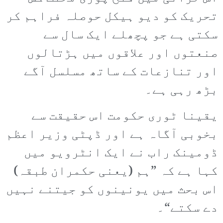
تحریک کو دیو ہیکل حوصلہ فراہم کر
سکتی ہے جو پچھلے ایک سال سے
صنعتوں اور علاقوں میں ہڑتالوں
اور تنازعات کے ساتھ مسلسل آگے
بڑھ رہی ہے۔
یقینا ٹوری حکومت اس حقیقت سے
بخوبی آگاہ ہے اور ڈپٹی وزیر اعظم
ڈومینک راب نے ایک انٹرویو میں
کہا ہے کہ ”ہم (یعنی حکمران طبقہ)
اس بحث میں یونینوں کو جیتنے نہیں
دے سکتے“۔