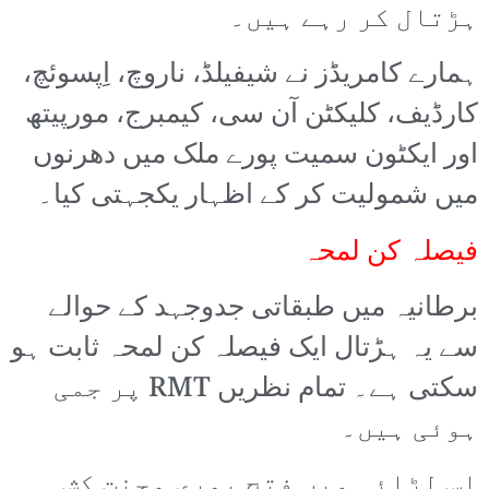
ہڑتال کر رہے ہیں۔
ہمارے کامریڈز نے شیفیلڈ، ناروچ، اِپسوئچ،
کارڈیف، کلیکٹن آن سی، کیمبرج، مورپیتھ
اور ایکٹون سمیت پورے ملک میں دھرنوں
میں شمولیت کر کے اظہار یکجہتی کیا۔
فیصلہ کن لمحہ
برطانیہ میں طبقاتی جدوجہد کے حوالے
سے یہ ہڑتال ایک فیصلہ کن لمحہ ثابت ہو
سکتی ہے۔ تمام نظریں RMT پر جمی
ہوئی ہیں۔
اس لڑائی میں فتح پوری محنت کش