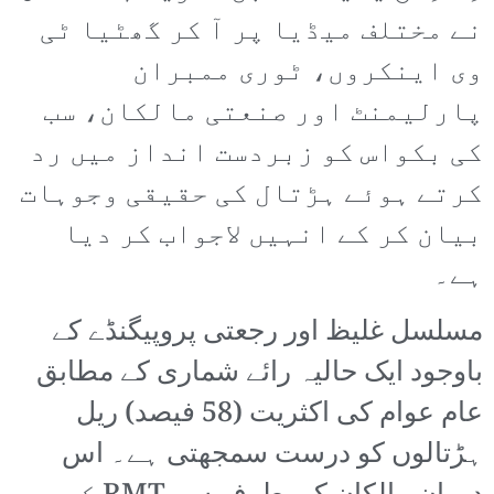
نے مختلف میڈیا پر آ کر گھٹیا ٹی
وی اینکروں، ٹوری ممبران
پارلیمنٹ اور صنعتی مالکان، سب
کی بکواس کو زبردست انداز میں رد
کرتے ہوئے ہڑتال کی حقیقی وجوہات
بیان کر کے انہیں لاجواب کر دیا
ہے۔
مسلسل غلیظ اور رجعتی پروپیگنڈے کے
باوجود ایک حالیہ رائے شماری کے مطابق
عام عوام کی اکثریت (58 فیصد) ریل
ہڑتالوں کو درست سمجھتی ہے۔ اس