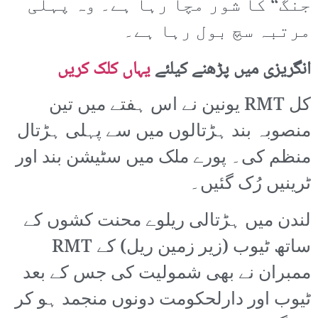
جنگ“ کا شور مچا رہا ہے۔ وہ پہلی
مرتبہ سچ بول رہا ہے۔
انگریزی میں پڑھنے کیلئے
یہاں کلک کریں
کل RMT یونین نے اس ہفتے میں تین
منصوبہ بند ہڑتالوں میں سے پہلی ہڑتال
منظم کی۔ پورے ملک میں سٹیشن بند اور
ٹرینیں رُک گئیں۔
لندن میں ہڑتالی ریلوے محنت کشوں کے
ساتھ ٹیوب (زیر زمین ریل) کے RMT
ممبران نے بھی شمولیت کی جس کے بعد
ٹیوب اور دارلحکومت دونوں منجمد ہو کر