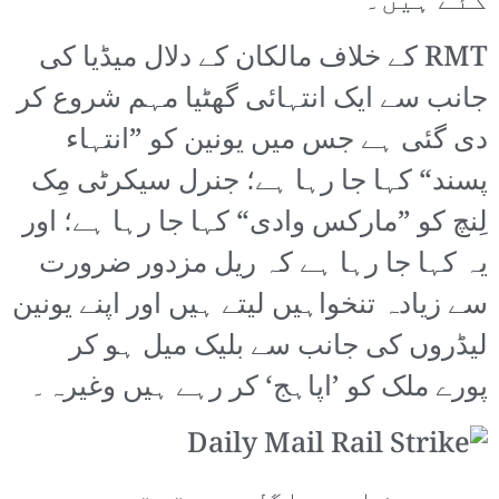
گئے ہیں۔
RMT کے خلاف مالکان کے دلال میڈیا کی
جانب سے ایک انتہائی گھٹیا مہم شروع کر
دی گئی ہے جس میں یونین کو ”انتہاء
پسند“ کہا جا رہا ہے؛ جنرل سیکرٹی مِک
لِنچ کو ”مارکس وادی“ کہا جا رہا ہے؛ اور
یہ کہا جا رہا ہے کہ ریل مزدور ضرورت
سے زیادہ تنخواہیں لیتے ہیں اور اپنے یونین
لیڈروں کی جانب سے بلیک میل ہو کر
پورے ملک کو ’اپاہج‘ کر رہے ہیں وغیرہ۔