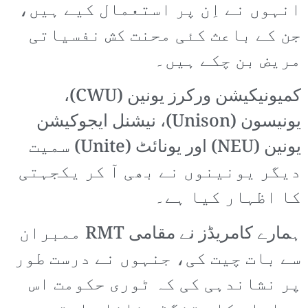
انہوں نے اِن پر استعمال کیے ہیں،
جن کے باعث کئی محنت کش نفسیاتی
مریض بن چکے ہیں۔
کمیونیکیشن ورکرز یونین (CWU)،
یونیسون (Unison)، نیشنل ایجوکیشن
یونین (NEU) اور یونائٹ (Unite) سمیت
دیگر یونینوں نے بھی آ کر یکجہتی
کا اظہار کیا ہے۔
ہمارے کامریڈز نے مقامی RMT ممبران
سے بات چیت کی، جنہوں نے درست طور
پر نشاندہی کی کہ ٹوری حکومت اس