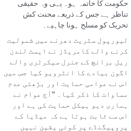
حکومت کا خاتمہ ہو۔ یہی وہ حقیقی
تناظر ہے جس کے ذریعے محنت کش
تحریک کو مسلح ہونا چاہیے۔
لیورپول سٹریٹ دھرنے میں شمولیت
کرنے والے کامریڈز نے ایسٹ لندن
ریل برانچ کے جنرل سیکرٹری والے
اگون بیادے کا انٹرویو کیا جس میں
اس نے عوامی حمایت اور بڑھتی عدم
مساوات کا ذکر کیا۔ ”آج عوام نے
ہماری دیو ہیکل حمایت کی ہے اور
اس سے ثابت ہوتا ہے کہ میڈیا کے
پروپیگنڈے پر کوئی یقین نہیں