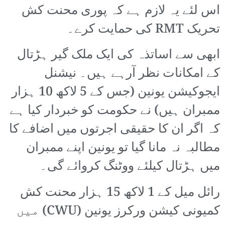
اس لئے یہ لازم ہے کہ پوری محنت کش
تحریک RMT کی حمایت کرے۔
ابھی سے اساتذہ کی ایک ملک گیر ہڑتال
کے امکانات نظر آرہے ہیں۔ نیشنل
ایجوکیشن یونین (جس کے 5 لاکھ 10 ہزار
ممبران ہیں) نے حکومت کو خبردار کیا ہے
کہ اگر ان کا حقیقی اجرتوں میں اضافے کا
مطالبہ نہ مانا گیا تو یونین اپنے ممبران
میں ہڑتال کیلئے ووٹنگ کروائے گی۔
رائل میل کے 1 لاکھ 15 ہزار محنت کش
کمیونی کیشن ورکرز یونین (CWU) میں