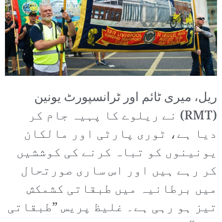
ریل، میری ٹائم اور ٹرانسپورٹ یونین
(RMT) نے ریلوے کا پہیہ جام کر
دیا ہے، ٹوری پارٹی اور مالکان
یونینوں کو تباہ کرنے کی کوششیں
کر رہے ہیں اور اس ساری صورتحال
میں برطانیہ میں طبقاتی کشمکش
تیز ہو رہی ہے۔ غلیظ پریس ”طبقاتی