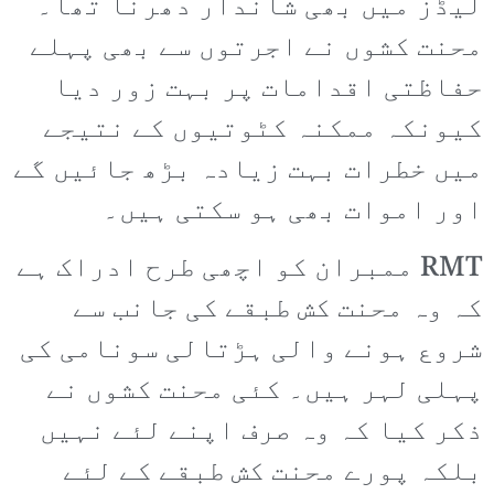
لیڈز میں بھی شاندار دھرنا تھا۔
محنت کشوں نے اجرتوں سے بھی پہلے
حفاظتی اقدامات پر بہت زور دیا
کیونکہ ممکنہ کٹوتیوں کے نتیجے
میں خطرات بہت زیادہ بڑھ جائیں گے
اور اموات بھی ہو سکتی ہیں۔
RMT ممبران کو اچھی طرح ادراک ہے
کہ وہ محنت کش طبقے کی جانب سے
شروع ہونے والی ہڑتالی سونامی کی
پہلی لہر ہیں۔ کئی محنت کشوں نے
ذکر کیا کہ وہ صرف اپنے لئے نہیں
بلکہ پورے محنت کش طبقے کے لئے