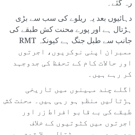
رہ گئے۔
دہائیوں بعد یہ ریلوے کی سب سے بڑی
ہڑتال ہے اور پورے محنت کش طبقے کی
جانب سے طبل جنگ ہے کیونکہ RMT
ممبران اپنی نوکریوں، اجرتوں
اور حالات کام کے تحفظ کی جدوجہد
کر رہے ہیں۔
اگلے چند مہینوں میں تاریخی
ہڑتالیں منظم ہو رہی ہیں۔ محنت کش
طبقے کی بے قابو افراط زر اور
اجرتوں میں کٹوتیوں کے خلاف
جدوجہد میں یہ ہڑتال پہلا قدم ہے۔