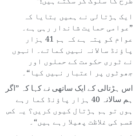
طرح کا سلوک کر سکتے ہیں!“
ایک ہڑتالی نے ہمیں بتایا کہ
”عوامی حمایت شاندار رہی ہے۔
عوام کو پتہ ہے کہ ہم 41 ہزار
پاؤنڈ سالانہ نہیں کماتے۔ انہوں
نے ٹوری حکومت کے حملوں اور
جھوٹوں پر اعتبار نہیں کیا“۔
اس ہڑتالی کے ایک ساتھی نے کہا کہ ”اگر
ہم سالانہ 40 ہزار پاؤنڈ کما رہے
ہوں تو ہم ہڑتال کیوں کریں؟ یہ کس
قسم کی غلاظت پھیلا رہے ہیں“۔