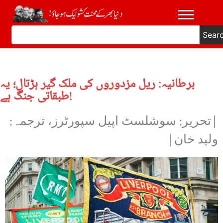
Sear
برطانیہ: ریل مزدوروں کی ملک گیر ہڑتال؛ یہ
طبقاتی جنگ ہے!
|تحریر: سوشلسٹ اپیل سپورٹرز، ترجمہ:
ولید خان|