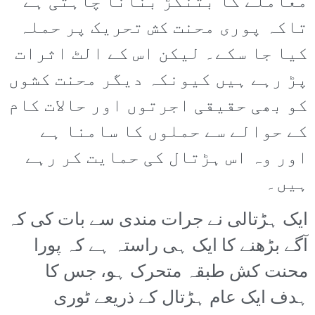
معاملے کا بتنگڑ بنانا چاہتی ہے
تاکہ پوری محنت کش تحریک پر حملہ
کیا جا سکے۔ لیکن اس کے الٹ اثرات
پڑ رہے ہیں کیونکہ دیگر محنت کشوں
کو بھی حقیقی اجرتوں اور حالات کام
کے حوالے سے حملوں کا سامنا ہے
اور وہ اس ہڑتال کی حمایت کر رہے
ہیں۔
ایک ہڑتالی نے جرات مندی سے بات کی کہ
آگے بڑھنے کا ایک ہی راستہ ہے کہ پورا
محنت کش طبقہ متحرک ہو، جس کا
ہدف ایک عام ہڑتال کے ذریعے ٹوری