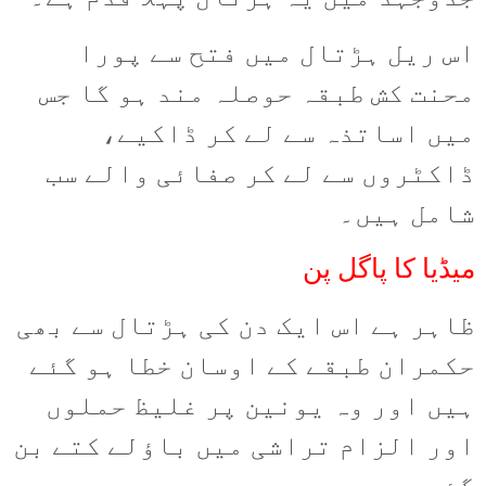
اس ریل ہڑتال میں فتح سے پورا
محنت کش طبقہ حوصلہ مند ہو گا جس
میں اساتذہ سے لے کر ڈاکیے،
ڈاکٹروں سے لے کر صفائی والے سب
شامل ہیں۔
میڈیا کا پاگل پن
ظاہر ہے اس ایک دن کی ہڑتال سے بھی
حکمران طبقے کے اوسان خطا ہو گئے
ہیں اور وہ یونین پر غلیظ حملوں
اور الزام تراشی میں باؤلے کتے بن