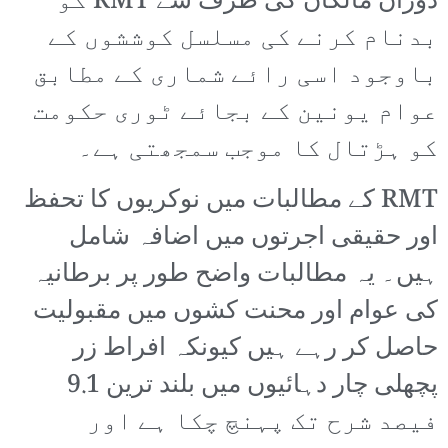
دوران مالکان کی طرف سے RMT کو
بدنام کرنے کی مسلسل کوششوں کے
باوجود اسی رائے شماری کے مطابق
عوام یونین کے بجائے ٹوری حکومت
کو ہڑتال کا موجب سمجھتی ہے۔
RMT کے مطالبات میں نوکریوں کا تحفظ
اور حقیقی اجرتوں میں اضافہ شامل
ہیں۔ یہ مطالبات واضح طور پر برطانیہ
کی عوام اور محنت کشوں میں مقبولیت
حاصل کر رہے ہیں کیونکہ افراط زر
پچھلی چار دہائیوں میں بلند ترین 9.1
فیصد شرح تک پہنچ چکا ہے اور