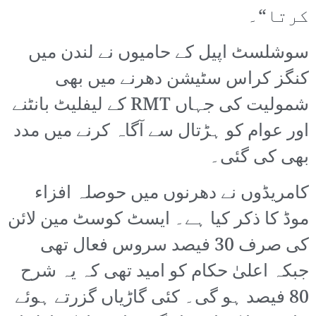
کرتا“۔
سوشلسٹ اپیل کے حامیوں نے لندن میں
کنگز کراس سٹیشن دھرنے میں بھی
شمولیت کی جہاں RMT کے لیفلیٹ بانٹنے
اور عوام کو ہڑتال سے آگاہ کرنے میں مدد
بھی کی گئی۔
کامریڈوں نے دھرنوں میں حوصلہ افزاء
موڈ کا ذکر کیا ہے۔ ایسٹ کوسٹ مین لائن
کی صرف 30 فیصد سروس فعال تھی
جبکہ اعلیٰ حکام کو امید تھی کہ یہ شرح
80 فیصد ہو گی۔ کئی گاڑیاں گزرتے ہوئے