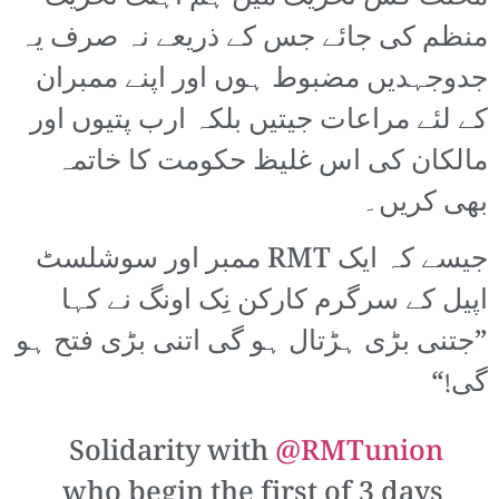
منظم کی جائے جس کے ذریعے نہ صرف یہ
جدوجہدیں مضبوط ہوں اور اپنے ممبران
کے لئے مراعات جیتیں بلکہ ارب پتیوں اور
مالکان کی اس غلیظ حکومت کا خاتمہ
بھی کریں۔
جیسے کہ ایک RMT ممبر اور سوشلسٹ
اپیل کے سرگرم کارکن نِک اونگ نے کہا
”جتنی بڑی ہڑتال ہو گی اتنی بڑی فتح ہو
گی!“
Solidarity with
@RMTunion
who begin the first of 3 days