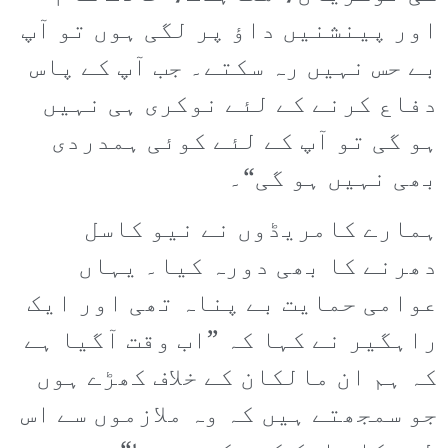
اور پینشنیں داؤ پر لگی ہوں تو آپ
بے حس نہیں رہ سکتے۔ جب آپ کے پاس
دفاع کرنے کے لئے نوکری ہی نہیں
ہو گی تو آپ کے لئے کوئی ہمدردی
بھی نہیں ہو گی“۔
ہمارے کامریڈوں نے نیو کاسل
دھرنے کا بھی دورہ کیا۔ یہاں
عوامی حمایت بے پناہ تھی اور ایک
راہگیر نے کہا کہ ”اب وقت آگیا ہے
کہ ہم ان مالکان کے خلاف کھڑے ہوں
جو سمجھتے ہیں کہ وہ ملازموں سے اس