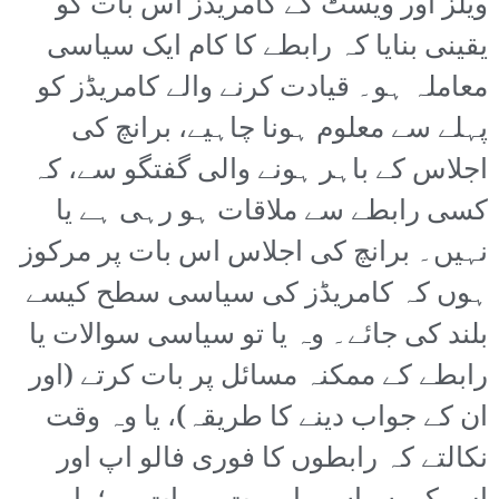
ویلز اور ویسٹ کے کامریڈز اس بات کو
یقینی بنایا کہ رابطے کا کام ایک سیاسی
معاملہ ہو۔ قیادت کرنے والے کامریڈز کو
پہلے سے معلوم ہونا چاہیے، برانچ کی
اجلاس کے باہر ہونے والی گفتگو سے، کہ
کسی رابطے سے ملاقات ہو رہی ہے یا
نہیں۔ برانچ کی اجلاس اس بات پر مرکوز
ہوں کہ کامریڈز کی سیاسی سطح کیسے
بلند کی جائے۔ وہ یا تو سیاسی سوالات یا
رابطے کے ممکنہ مسائل پر بات کرتے (اور
ان کے جواب دینے کا طریقہ)، یا وہ وقت
نکالتے کہ رابطوں کا فوری فالو اپ اور