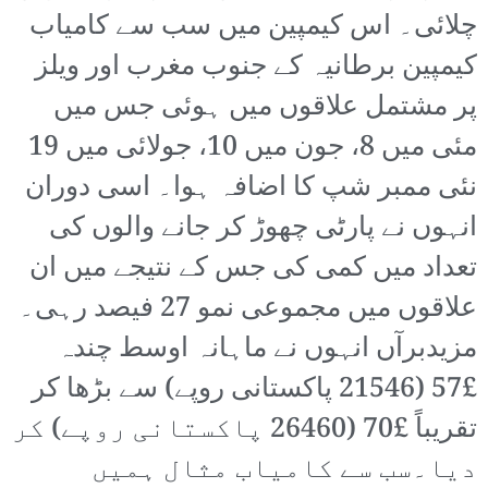
چلائی۔ اس کیمپین میں سب سے کامیاب
کیمپین برطانیہ کے جنوب مغرب اور ویلز
پر مشتمل علاقوں میں ہوئی جس میں
مئی میں 8، جون میں 10، جولائی میں 19
نئی ممبر شپ کا اضافہ ہوا۔ اسی دوران
انہوں نے پارٹی چھوڑ کر جانے والوں کی
تعداد میں کمی کی جس کے نتیجے میں ان
علاقوں میں مجموعی نمو 27 فیصد رہی۔
مزیدبرآں انہوں نے ماہانہ اوسط چندہ
£57 (21546 پاکستانی روپے) سے بڑھا کر
تقریباً £70 (26460 پاکستانی روپے) کر
دیا۔سب سے کامیاب مثال ہمیں