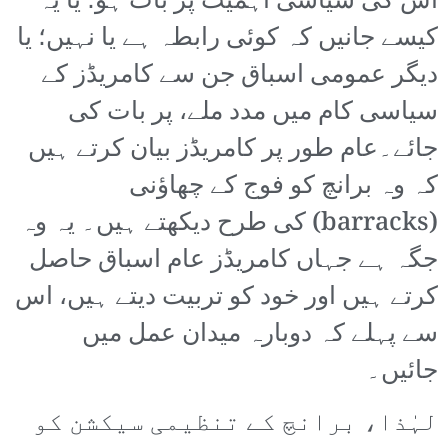
اس کی سیاسی اہمیت پر بات ہو؛ یا یہ
کیسے جانیں کہ کوئی رابطہ ہے یا نہیں؛ یا
دیگر عمومی اسباق جن سے کامریڈز کے
سیاسی کام میں مدد ملے، پر بات کی
جائے۔عام طور پر کامریڈز بیان کرتے ہیں
کہ وہ برانچ کو فوج کے چھاؤنی
(barracks) کی طرح دیکھتے ہیں۔ یہ وہ
جگہ ہے جہاں کامریڈز عام اسباق حاصل
کرتے ہیں اور خود کو تربیت دیتے ہیں، اس
سے پہلے کہ دوبارہ میدان عمل میں
جائیں۔
لہٰذا، برانچ کے تنظیمی سیکشن کو