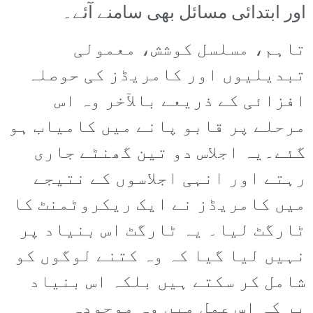
اور ابتدائی مسائل بھی سامنے آئے۔
تاہم، مسلسل کوشش، معمولی
تبدیلیوں اور کامریڈز کی حوصلہ
افزائی کے ذریعے بالآخر وہ اس
مرحلے پر قابو پانے میں کامیاب ہو
گئے۔یہ اجلاس دو تین گھنٹے جاری
رہتے اور انہی اجلاسوں کے نتیجے
میں کامریڈز نے ایک ریکروٹمنٹ کا
ٹارگٹ لیا۔ یہ ٹارگٹ اس بنیاد پر
نہیں لیا گیا کہ وہ کتنے لوگوں کو
شامل کر سکتے ہیں بلکہ اس بنیاد
پر کہ اس عمل میں وہ موجودہ