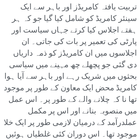
تربیت یافتہ کامریڈز اور باہر سے ایک
سینئر کامریڈ کو شامل کیا گیا جو کہ ہر
ہفتے اجلاس کیا کرتے جہاں سیاست اور
پارٹی کی تعمیر پر بات کی جاتی۔ ان
اجلاسوں میں ان کامریڈز کو ذمہ داریاں
دی گئی جو پچھلے چھ مہینے میں سیاسی
بحثوں میں شریک رہے اور باہر سے آیا ہوا
کامریڈ محض ایک معاون کے طور پر موجود
تھا نا کہ چلانے والے کے طور پر۔ اس عمل
میں منصوبہ بنانے اور اس پر مکمل
عملدرآمد کے درمیان لازمی طور پر ایک خلا
موجود تھا۔ اس دوران کئی غلطیاں ہوئیں