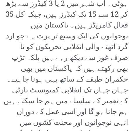
ہوئی۔ اب شہر میں 2 یا 3 کیڈرز سے بڑھ
کر 12 سے 15 تک کیڈرز ہیں، جبکہ کل 35
فعال کامریڈز ہیں۔ پاکستان میں
نوجوانوں کی ایک وسیع تر پرت ہے جو ارد
گرد اٹھنے والی انقلابی تحریکوں کو نا
صرف غور سے دیکھ رہے ہیں بلکہ تڑپ
بھی رکھتے ہیں کہ پاکستان میں بھی
حکمران طبقے کے ساتھ یہی ہونا چاہیے۔
جہاں جہاں تک انقلابی کمیونسٹ پارٹی
کے تعمیر کے سلسلے میں ہم جا سکتے ہیں
ہم جانا ہو گا اور اسی عمل کے دوران
انہی نوجوانوں اور محنت کشوں میں