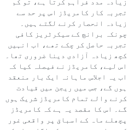
زیادہ مدد فراہم کرتا ہے، تو کم
تجربہ کار کامریڈز اس پر حد سے
زیادہ انحصار کرنے لگتے ہیں۔
چونکہ برانچ کے سیکرٹریز کافی
تجربہ حاصل کر چکے تھے، اب انہیں
کچھ زیادہ آزادی دینا ضروری تھا۔
اس لیے، کامریڈز نے فیصلہ کیا کہ
اب یہ اجلاس ماہانہ ایک بار منعقد
ہوں گے، جس میں ریجن میں قیادت
کرنے والے تمام کامریڈز شریک ہوں
گے۔ اس کا مقصد یہ ہے کہ کامریڈز
پچھلے ماہ کے اسباق پر واقعی غور