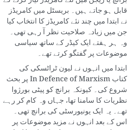
برانچ یا ریجن میں نئے کامریڈز تیار کرنے کے
قابل ہو جاتے ہیں۔ بریسٹل میں کامریڈز
نے ابتدا میں چند نئے کامریڈز کا انتخاب کیا
جن میں زیادہ صلاحیت نظر آ رہی تھی۔
وہ ہر ہفتے ایک کیڈر کے ساتھ سیاسی
موضوعات پر گفتگو کرتے تھے۔
ابتدا میں انہوں نے لیون ٹراٹسکی کی
کتاب In Defence of Marxism پر بحث
شروع کی۔ کیونکہ برانچ کو پیٹی بورژوا
نظریات کا سامنا تھا، جہاں وہ کام کر رہے
تھے۔ یہ ایک یونیورسٹی کی برانچ تھی۔
اس کے بعد انہوں نے مزید موضوعات پر