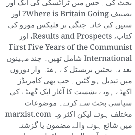
بحث کی۔ جس میں ٹراٹسکی کی ایک اور
تصنیف Where is Britain Going? اور
سپین کی خانہ جنگی پر فلیکس مورو کی
کتاب، Results and Prospects، اور
First Five Years of the Communist
International شامل تھیں۔ چند مہینوں
بعد یہ بحثیں بریسٹل کے ہفتہ وار دوروں
میں تبدیل ہو گئیں۔ جب بھی کامریڈز
اکھٹے ہوتے نشست کا آغاز ایک گھنٹے کی
سیاسی بحث سے کرتے۔ موضوعات
مختلف ہوتے لیکن اکثر وہ marxist.com
میں شائع ہونے والے مضمون یا گزشتہ