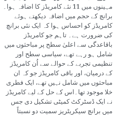
مہینوں میں 11 نئے کامریڈز کا اضافہ ہوا۔
برانچ کے حجم میں اضافہ دیکھتے ہوئے
کامریڈز کو احساس ہوا کہ ایک نئی برانچ
کی ضرورت ہے۔ تاہم جو کامریڈز
باقاعدگی سے اعلیٰ سطح پر مباحثوں میں
شامل ہو رہے تھے، سیاسی سطح اور
تنظیمی تجربے کے حوالے سے اُن کامریڈز
کے درمیان، اور باقی کامریڈز جو کہ ان
مباحثوں میں شامل نہیں تھے، ایک فطری
خلا موجود تھا۔اس کے حل کے لیے کامریڈز
نے ایک ڈسٹرکٹ کمیٹی تشکیل دی جس
میں برانچ سیکریٹریز سمیت دو نسبتاً