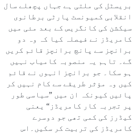
بریسٹل کی ملتی ہے جہاں پچھلے سال
انقلابی کمیونسٹ پارٹی برطانوی
سیکشن کی کانگریس کے بعد مئی میں
کامریڈز نے فیصلہ کیا کہ وہ دو
برانچز سے پانچ برانچز قائم کریں
گے۔ تاہم یہ منصوبہ کامیاب نہیں
ہو سکا۔ جو برانچز انہوں نے قائم
کیں وہ مؤثر طریقے سے کام نہیں کر
پائیں کیونکہ ان میں ”سیاسی طور
پر تجربہ کار کامریڈز“ یعنی
کیڈرز کی کمی تھی جو دوسرے
کامریڈز کی تربیت کر سکیں۔اس