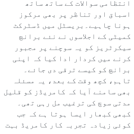
انتظامی سوالات کے ساتھ ساتھ
اسباق اور تناظر پر بھی مرکوز
ہونا چاہیے۔بریسٹل میں ڈسٹرکٹ
کمیٹی کے اجلاسوں نے نئے برانچ
سیکرٹریز کو یہ سوچنے پر مجبور
کرنے میں کردار ادا کیا کہ اپنی
برانچ کو کیسے ترقی دی جائے۔
تاہم، کچھ وقت کے بعد، یہ مسئلہ
بھی سامنے آیا کہ کامریڈز کو قلیل
مدتی سوچ کی ترغیب مل رہی تھی۔
کبھی کبھار ایسا ہوتا ہے کہ جب
کوئی زیادہ تجربہ کار کامریڈ بہت