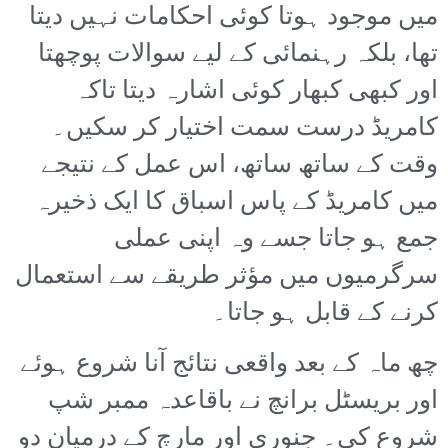
میں موجود ہوتا کوئی احکامات نہیں دیتا
تھا، بلکہ رہنمائی کے لیے سوالات پوچھتا
اور کبھی کبھار کوئی اشارہ دیتا تاکہ
کامریڈ درست سمت اختیار کر سکیں۔
وقت کے ساتھ ساتھ، اس عمل کے نتیجے
میں کامریڈ کے پاس اسباق کا ایک ذخیرہ
جمع ہو جاتا جسے وہ اپنی عملی
سرگرمیوں میں مؤثر طریقے سے استعمال
کرنے کے قابل ہو جاتا۔
چھ ماہ کے بعد واقعی نتائج آنا شروع ہوئے
اور بریسٹل برانچ نے باقاعدہ ممبر شپ
شروع کی۔ جنوری اور مارچ کے درمیان دو