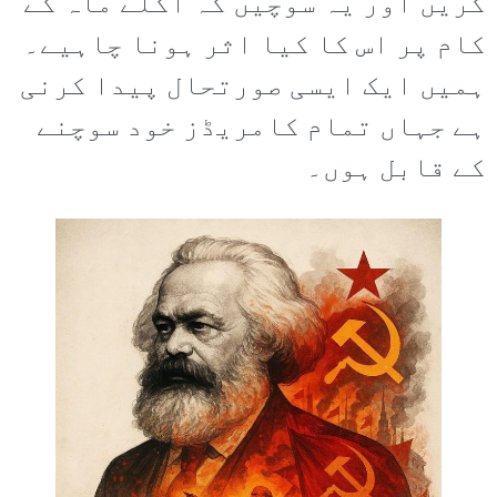
کریں اور یہ سوچیں کہ اگلے ماہ کے
کام پر اس کا کیا اثر ہونا چاہیے۔
ہمیں ایک ایسی صورتحال پیدا کرنی
ہے جہاں تمام کامریڈز خود سوچنے
کے قابل ہوں۔