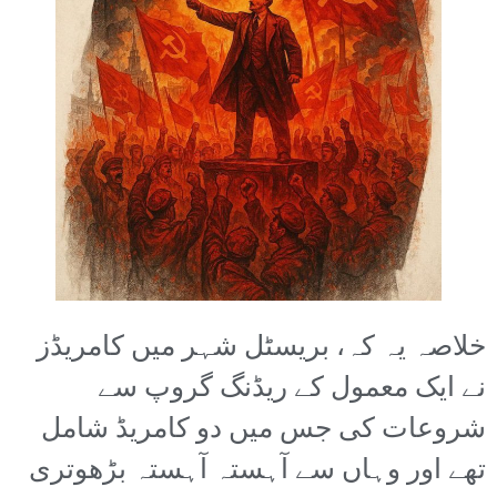
خلاصہ یہ کہ، بریسٹل شہر میں کامریڈز
نے ایک معمول کے ریڈنگ گروپ سے
شروعات کی جس میں دو کامریڈ شامل
تھے اور وہاں سے آہستہ آہستہ بڑھوتری