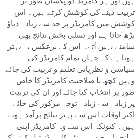
ہیں اور ہر کامریڈ کو یکساں طور پر
تربیت دینے کی کوشش کرتے ہیں۔ اس
کوشش میں کامریڈز پر حد سے زیادہ دباؤ
بڑھ جاتا ہے اور تسلی بخش نتائج بھی
سامنے نہیں آتے۔ اس کے برعکس یہ بہتر
ہوتا ہے کہ جہاں تمام کامریڈز کی
سیاسی و نظریاتی تعلیم و تربیت کی جائے
وہیں کچھ با صلاحیت کامریڈز کا خاص
طور پر انتخاب کیا جائے اور ان کی تربیت
پر زیادہ سے زیادہ توجہ مرکوز کی جائے۔
اکثر اوقات اس سے بہتر نتائج برآمد ہوتے
ہیں۔ کیونکہ اس سے وہ کامریڈز اپنی