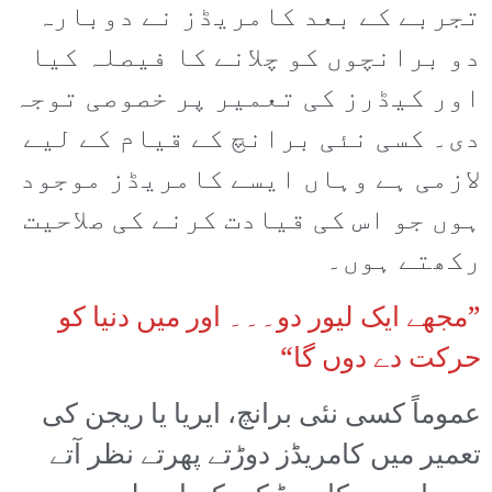
تجربے کے بعد کامریڈز نے دوبارہ
دو برانچوں کو چلانے کا فیصلہ کیا
اور کیڈرز کی تعمیر پر خصوصی توجہ
دی۔ کسی نئی برانچ کے قیام کے لیے
لازمی ہے وہاں ایسے کامریڈز موجود
ہوں جو اس کی قیادت کرنے کی صلاحیت
رکھتے ہوں۔
”مجھے ایک لیور دو۔۔۔ اور میں دنیا کو
حرکت دے دوں گا“
عموماً کسی نئی برانچ، ایریا یا ریجن کی
تعمیر میں کامریڈز دوڑتے پھرتے نظر آتے