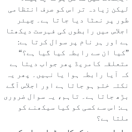
لیکن زیادہ تر اس کو صرف انتظامی
طور پر نمٹا دیا جاتا ہے۔ چیئر
اجلاس میں رابطوں کی فہرست دیکھتا
ہے اور ہر نام پر سوال کرتا ہے:
”کیا ان سے رابطہ کیا گیا ہے؟“
متعلقہ کامریڈ پھر جواب دیتا ہے
کہ آیا رابطہ ہوا یا نہیں۔ پھر یہ
نکتہ ختم ہو جاتا ہے اور اجلاس آگے
بڑھ جاتا ہے۔ تاہم، یہ سوال ضروری
ہے: اس سے کسی کو کیا سیکھنے کو
ملتا ہے؟