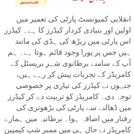
انقلابی کمیونسٹ پارٹی کی تعمیر میں
اولین اور بنیادی کردار کیڈرز کا ہے۔ کیڈرز
اس پارٹی میں ریڑھ کی ہڈی کی مانند
ہیں جس پر پورا وجود قائم ہوتا ہے۔ ہم
آپ کے سامنے برطانوی شہر بریسٹل کے
کامریڈز کے تجربات پیش کر رہے ہیں،
جنہوں نے کیڈرز کی تیاری پر خصوصی
توجہ دی۔ کامریڈز کو تربیت دے کر کیڈرز
میں ڈھالنے سے پارٹی کی بڑھوتری کی
رفتار میں اضافہ ہوا۔ برطانیہ میں ہمارے
کامریڈز نے حال ہی میں ممبر شپ کیمپین