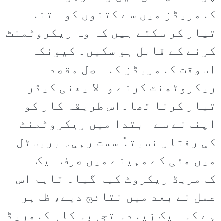
کامریڈز میں سے کتنوں کو اتنا
تیار کر سکتے ہیں کہ وہ ریکروٹمنٹ
کرنے کے قابل ہو سکیں۔ کیونکہ
اسوقت کامریڈز کا اصل مقصد
ریکروٹمنٹ کرنے والا یعنی کیڈر
تیار کرنا تھا۔اس طریقہ کار کو
اپنانے سے ابتدا میں ریکروٹمنٹ
کی رفتار نسبتاً سست رہی۔ بریسٹل
میں مئی کے مہینے میں صرف ایک
کامریڈ ریکروٹ کیا گیا۔ تاہم اس
عمل نے بعد میں نتائج دیے، ظاہر
ہے کہ ایک زیادہ تجربہ کار کامریڈ