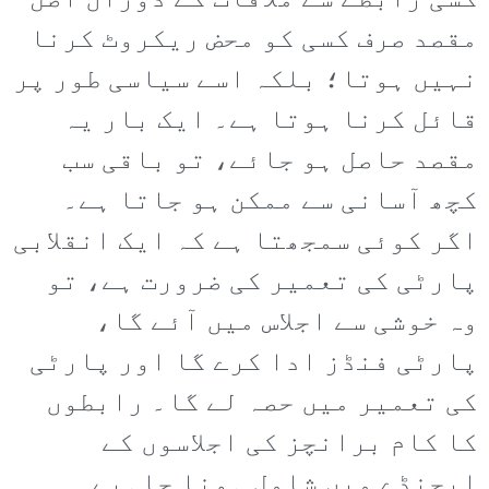
کسی رابطے سے ملاقات کے دوران اصل
مقصد صرف کسی کو محض ریکروٹ کرنا
نہیں ہوتا؛ بلکہ اسے سیاسی طور پر
قائل کرنا ہوتا ہے۔ ایک بار یہ
مقصد حاصل ہو جائے، تو باقی سب
کچھ آسانی سے ممکن ہو جاتا ہے۔
اگر کوئی سمجھتا ہے کہ ایک انقلابی
پارٹی کی تعمیر کی ضرورت ہے، تو
وہ خوشی سے اجلاس میں آئے گا،
پارٹی فنڈز ادا کرے گا اور پارٹی
کی تعمیر میں حصہ لے گا۔ رابطوں
کا کام برانچز کی اجلاسوں کے
ایجنڈے میں شامل ہونا چاہیے۔