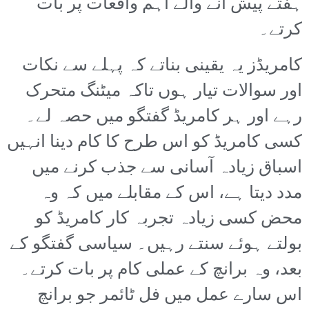
ہفتے پیش آنے والے اہم واقعات پر بات
کرتے۔
کامریڈز یہ یقینی بناتے کہ پہلے سے نکات
اور سوالات تیار ہوں تاکہ میٹنگ متحرک
رہے اور ہر کامریڈ گفتگو میں حصہ لے۔
کسی کامریڈ کو اس طرح کا کام دینا انہیں
اسباق زیادہ آسانی سے جذب کرنے میں
مدد دیتا ہے، اس کے مقابلے میں کہ وہ
محض کسی زیادہ تجربہ کار کامریڈ کو
بولتے ہوئے سنتے رہیں۔ سیاسی گفتگو کے
بعد، وہ برانچ کے عملی کام پر بات کرتے۔
اس سارے عمل میں فل ٹائمر جو برانچ