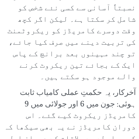
نسبتاً آسانی سے کسی نئے شخص کو
شامل کر سکتا ہے۔ لیکن اگر کچھ
وقت دوسرے کامریڈز کو ریکروٹمنٹ
کی تربیت دینے میں صرف کیا جائے،
تو چند مہینوں بعد برانچ کے پاس
ایک کے بجائے تین ریکروٹ کرنے
والے موجود ہو سکتے ہیں۔
آخرکار، یہ حکمتِ عملی کامیاب ثابت
ہوئی: جون میں 6 اور جولائی میں 9
کامریڈز ریکروٹ کیے گئے۔ اس
دوران کامریڈز نے یہ بھی سیکھا کہ