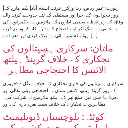
|رپورٹ: عمر ریاض، ریڈ ورکرز فرنٹ اسلام آباد| یکم مارچ کے
روز تنخواہوں کے اجرا اور مستقلی کے لئے جدوجہد کرنے والے
وفاق کے زیر انتظام تعلیمی اداروں کے ملازمین نے حکمرانوں کی
بے حسی سے تنگ آکر اپنے احتجاج کے دائرہ کار کو وسیع کرتے
ہوئے کشمیر ہائی وے بلاک کردی اور دھرنا دے […]
ملتان: سرکاری ہسپتالوں کی
نجکاری کے خلاف گرینڈ ہیلتھ
الائنس کا احتجاجی مظاہرہ
سرکاری ہسپتالوں کی جاری نجکاری کے خلاف منگل 27فروری
کے روز گرینڈ ہیلتھ الائنس ملتان نے احتجاجی ریلی نکالی اور
دھرنا دیا جس میں ضلع بھر کے ہیلتھ ملازمین نے شرکت کی۔
مظاہرین نے نجکاری کے خلاف شدید نعرے بازی کی اور
کوئٹہ: بلوچستان ڈیویلپمنٹ
اتھارٹی کے محنت کشوں کی