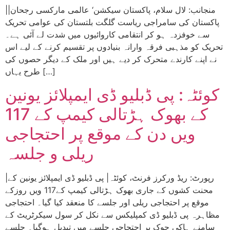
|منجانب: لال سلام، پاکستان سیکشن‘ عالمی مارکسی رجحان|
پاکستان کی سامراجی ریاست گلگت بلتستان کی عوامی تحریک
سے خوفزدہ ہو کر انتقامی کاروائیوں میں شدت لے آئی ہے۔
تحریک کو مذہبی فرقہ وارانہ بنیادوں پر تقسیم کرنے کے لیے اس
نے اپنے کارندے متحرک کر دیے ہیں اور ملک کے دیگر حصوں کی
طرح یہاں […]
کوئٹہ: پی ڈبلیو ڈی ایمپلائز یونین
کے بھوک ہڑتالی کیمپ کے 117
ویں دن کے موقع پر احتجاجی
ریلی و جلسہ
|رپورٹ: ریڈ ورکرز فرنٹ، کوئٹہ| پی ڈبلیو ڈی ایمپلائز یونین کے
محنت کشوں کے جاری بھوک ہڑتالی کیمپ کے117 ویں روزکے
موقع پر احتجاجی ریلی اور جلسے کا منعقد کیا گیا۔ احتجاجی
مظاہرہ پی ڈبلیو ڈی کمپلیکس سے نکل کر سول سیکرٹریٹ کے
سامنے ہاکی چوک پر احتجاجی جلسے میں تبدیل ہوگیا۔ جلسے