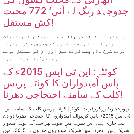
جدوجہد رنگ لے آئی‘ 772 محنت
کش مستقل!
ہم ریڈورکرزفرنٹ کی جانب سے بلوچستان ڈیویلپمنٹ
اتھارٹی کے تمام محنت کشوں کے جدوجہد کو سراہتے
ہوئے سُرخ سلام پیش کرتے ہیں اور ان کو مستقل ہونے
پر مبارکباد دیتے ہیں۔
کوئٹہ: این ٹی ایس 2015ء کے
پاس اُمیدواران کا کوئٹہ پریس
کلب کے سامنے احتجاجی دھرنا!
|رپورٹ: ریڈ ورکرزفرنٹ، کوئٹہ| کوئٹہ پریس کلب کے سامنے این
ٹی ایس 2015ء پاس کرنیوالے اُمیدواروں کا احتجاجی دھرنا دو دن
سے جاری ہے۔ اس دھرنے میں صوبے بھر سے آئے ہوئے اُمیدوار
شریک ہیں۔ دھرنے میں شریک اُمیدواروں جنہوں نے 2015ء میں