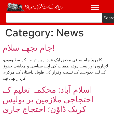
Sear
Category:
News
جام تجھے سلام!
کامریڈ جام ساقی محض ایک فرد نہیں تھے، بلکہ مظلوموں،
لاچاروں اور پسے ہوئے طبقات کی اپنے سیاسی و معاشی حقوق
کے لیے جدوجہد کے نشیب وفراز کی طویل داستان کے مرکزی
کردار بھی تھے
اسلام آباد: محکمہ تعلیم کے
احتجاجی ملازمین پر پولیس
کریک ڈاؤن؛ احتجاج جاری