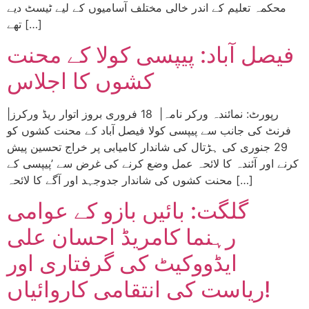
محکمہ تعلیم کے اندر خالی مختلف آسامیوں کے لیے ٹیسٹ دیے
تھے […]
فیصل آباد: پیپسی کولا کے محنت
کشوں کا اجلاس
|رپورٹ: نمائندہ ورکر نامہ| 18 فروری بروز اتوار ریڈ ورکرز
فرنٹ کی جانب سے پیپسی کولا فیصل آباد کے محنت کشوں کو
29 جنوری کی ہڑتال کی شاندار کامیابی پر خراج تحسین پیش
کرنے اور آئندہ کا لائحہ عمل وضع کرنے کی غرض سے ’پیپسی کے
محنت کشوں کی شاندار جدوجہد اور آگے کا لائحہ […]
گلگت: بائیں بازو کے عوامی
رہنما کامریڈ احسان علی
ایڈووکیٹ کی گرفتاری اور
ریاست کی انتقامی کاروائیاں!