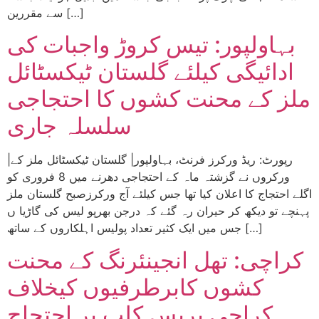
سے مقررین […]
بہاولپور: تیس کروڑ واجبات کی
ادائیگی کیلئے گلستان ٹیکسٹائل
ملز کے محنت کشوں کا احتجاجی
سلسلہ جاری
|رپورٹ: ریڈ ورکرز فرنٹ، بہاولپور| گلستان ٹیکسٹائل ملز کے
ورکروں نے گزشتہ ماہ کے احتجاجی دھرنے میں 8 فروری کو
اگلے احتجاج کا اعلان کیا تھا جس کیلئے آج ورکرزصبح گلستان ملز
پہنچے تو دیکھ کر حیران رہ گئے کہ درجن بھرپو لیس کی گاڑیا ں
جس میں ایک کثیر تعداد پولیس اہلکاروں کے ساتھ […]
کراچی: تھل انجینئرنگ کے محنت
کشوں کابرطرفیوں کیخلاف
کراچی پریس کلب پر احتجاج