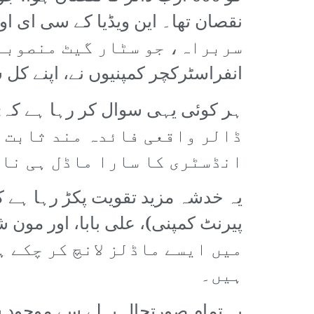
انفراسٹرکچر کمپنیوں نے، اپنے کل
ڈالر واقعی فائدہ مند ثابت ہ
انڈسٹری کا سارا ماڈل ہی نا
میں ایسے ماڈلز لانچ کر چکے ہ
ہیں۔