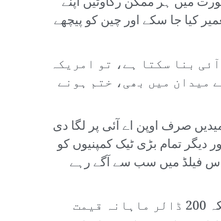
ورت میں ہر ممکن رکاوٹیں اپنے
میر کیا جا سکے اور چین کو پیچھے
 آئی بنا سکتا ہے، تو امریکہ
 میدان میں بھی، ختم ہونے
دیں صرف اوپن اے آئی پر لگا دی
ر دیگر تمام بڑی ٹیک کمپنیوں کو
 اس فیلڈ میں سب سے آگے رہے
اور ابھی تک اوپن اے آئی کوئی منافع نہیں کماتی۔ اس نے تسلیم کیا ہے کہ حالانکہ 200 ڈالر ماہانہ قیمت