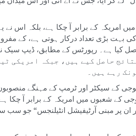
ڈل“ لے کر آیا، جس نے اے آئی اور اس میدان م
س کی بہت بڑی تعداد درکار ہوتی ہے، کے مفر
تائج حاصل کیے ہیں، جبکہ امریکی ٹی
ونک رہے ہیں۔
وجی کے سیکٹر اور ٹرمپ کے مہنگے منصوبوں 
ی کے شعبوں میں امریکہ کے برابر آ چکا ہے 
ر ان پر مبنی آرٹیفیشل انٹیلنجس“ جو سب سے