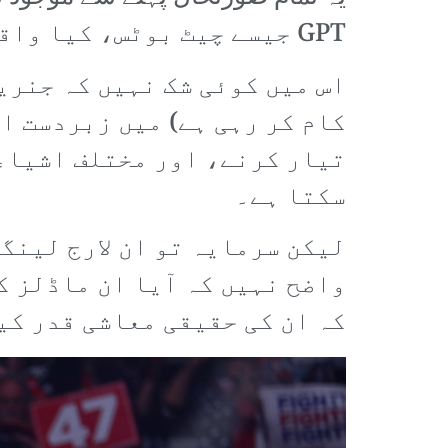
GPT جیسے چیٹ بوٹس، کیا واقعی معاشی طور پر قابل عمل ہیں؟
اس میں کوئی شک نہیں کہ جنری
کام کر رہی ہے) میں زبردست ام
تیار کرنے، اور مختلف اشیاء 
سکتا ہے۔
لیکن سرمایہ تو ان لارج لینگ
واضح نہیں کہ آیا ان ماڈلز ک
کہ ان کی حقیقی معاشی قدر کی