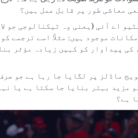
ٹیو اے آئی (یعنی وہ ٹیکنالوجی جو لا
کانات موجود ہیں: مثلاً اسے ترجمے کو
کی پیداوار کو کہیں زیادہ مؤثر بنا
ویج ماڈلز پر لگایا جا رہا ہے جو صرف
و مزید بہتر بنایا جا سکتا ہے یا نہی
ا ہے؟