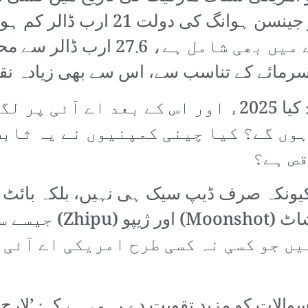
سربراہ، جو سٹار گیٹ منصوبے میں بھی
 سرمائے کے تناسب سے، اس سے بھی زیادہ نق
ہر کوئی یہی سوال کر رہا ہے کہ: کیا 2025ء اور اس
وں گے؟ کیا چینی کمپنیوں نے یہ ثابت
قص ہے؟
پیرنٹ کمپنی)، علی بابا
یں جو کسی نہ کسی طرح امریکی اے آئی 