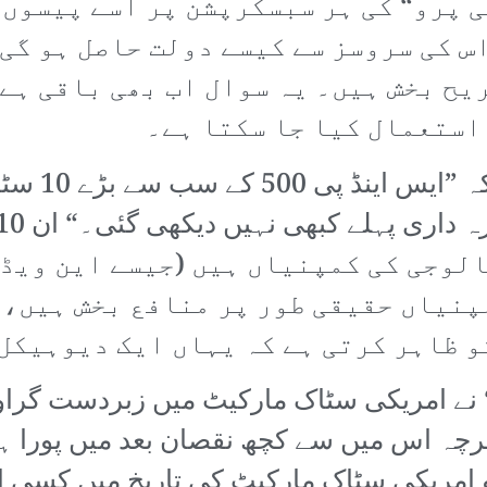
ی پرو“ کی ہر سبسکرپشن پر اسے پیسوں 
اس کی سروسز سے کیسے دولت حاصل ہو گی
ریح بخش ہیں۔ یہ سوال اب بھی باقی ہے
استعمال کیا جا سکتا ہے۔
الوجی کی کمپنیاں ہیں (جیسے این ویڈ
پنیاں حقیقی طور پر منافع بخش ہیں، 
و ظاہر کرتی ہے کہ یہاں ایک دیوہیکل
وا، جو امریکی سٹاک مارکیٹ کی تاریخ میں کسی