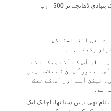
”سٹار گیٹ“ کے نام سے منصوبے کا اعلان کر سکے۔ یہ اے آئی اور اس سے منسلک بنیادی ڈھانچے پر 500 ارب
 اے آئی انفراسٹرکچر
رار رکھنا ہے۔
ہ دار اُس کے آگے جھکنے کے
 نے فوراً چین کے خلاف اپنی
لیکن اُسے اور اُس کے ٹیک
ا ہے۔
م بھی نہیں سنا تھا، اچانک ایک