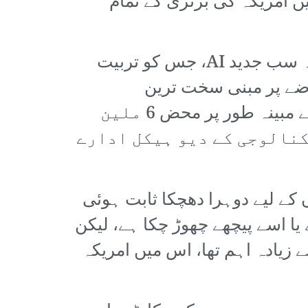
یں امریکہ کی برتری کے تمام
نہ صرف چین اس جدید ٹیکنالوجی میں امریکہ کے برابر آ چکا ہے، بلکہ اس نے یہ سب جدید AI، جس کو تربیت
وضے پر مبنی سخت ترین
ٹیکنالوجیکل پابندیوں کے باوجود حاصل کیا ہے۔ رپورٹس کے مطابق، ڈیپ سیک نے مبینہ طور پر محض 6 ملین
کنالوجی کے دیو ہیکل ادارے
کے لیے دوہرا دھچکا ثابت ہوئی
یا اسے پیچھے چھوڑ چکا ہے، لیکن
 زیادہ اہم تھا، اس میں امریکہ