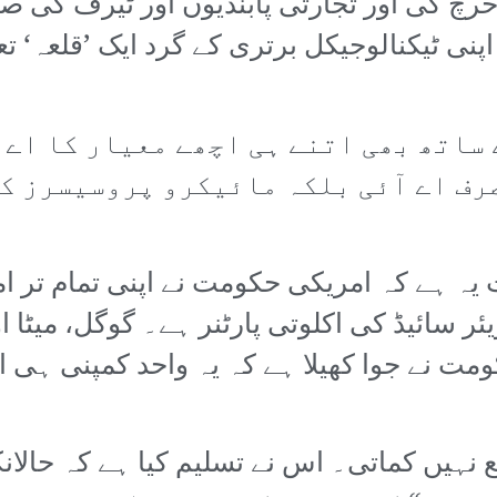
 خرچ کی اور تجارتی پابندیوں اور ٹیرف کی ص
پنی ٹیکنالوجیکل برتری کے گرد ایک ’قلعہ‘ تع
 ساتھ بھی اتنے ہی اچھے معیار کا اے
رف اے آئی بلکہ مائیکرو پروسیسرز کے
 ہے کہ امریکی حکومت نے اپنی تمام تر امی
سائیڈ کی اکلوتی پارٹنر ہے۔ گوگل، میٹا او
ومت نے جوا کھیلا ہے کہ یہ واحد کمپنی ہی