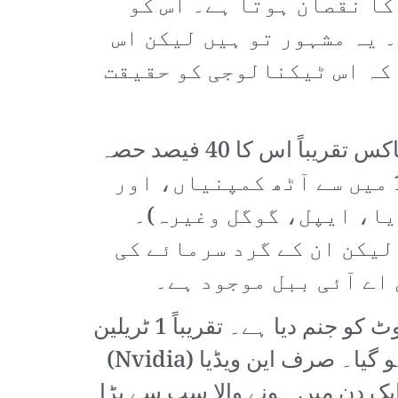
کا نقصان ہوتا ہے۔ اس کو
۔ یہ مشہور تو ہیں لیکن اس
 کہ اس ٹیکنالوجی کو حقیقت
نے نشاندہی کی ہے کہ ”ایس اینڈ پی 500 کے سب سے بڑے 10 سٹاکس تقریباً اس کا 40 فیصد حصہ
بنتے ہیں۔ جدید دور میں ایسی اجارہ داری پہلے کبھی نہیں دیکھی گئی۔“ ان 10 میں سے آٹھ کمپنیاں، اور
یا، ایپل، گوگل وغیرہ)۔
لیکن ان کے گرد سرمائے کی
 اے آئی ببل موجود ہے۔
اسی وجہ سے ”China AI shock“ نے امریکی سٹاک مارکیٹ میں زبردست گراوٹ کو جنم دیا ہے۔ تقریباً 1 ٹریلین
ڈالر کے سرمائے کا صفایا ہو گیا، اگرچہ اس میں سے کچھ نقصان بعد میں پورا ہو گیا۔ صرف این ویڈیا (Nvidia)
 ایک دن میں ہونے والا سب سے بڑا