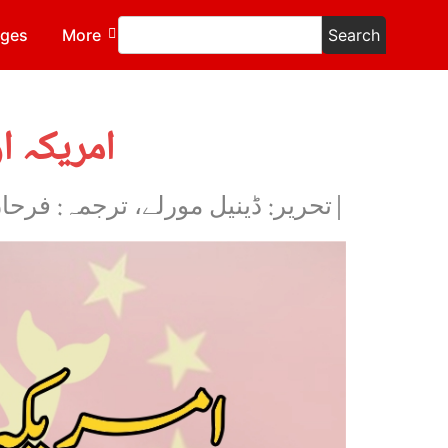
ages
More
Search
امریکہ ا
|تحریر: ڈینیل مورلے، ترجمہ: فرح