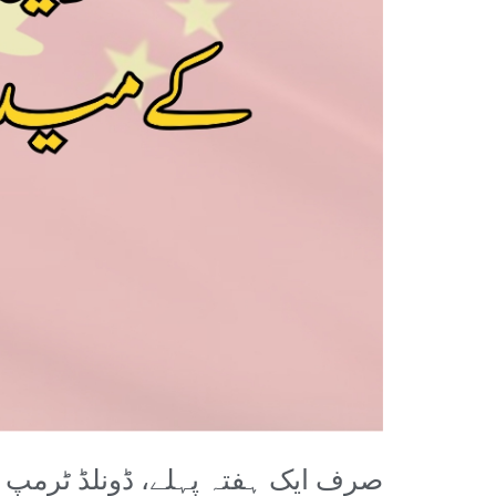
صرف ایک ہفتہ پہلے، ڈونلڈ ٹرمپ نے