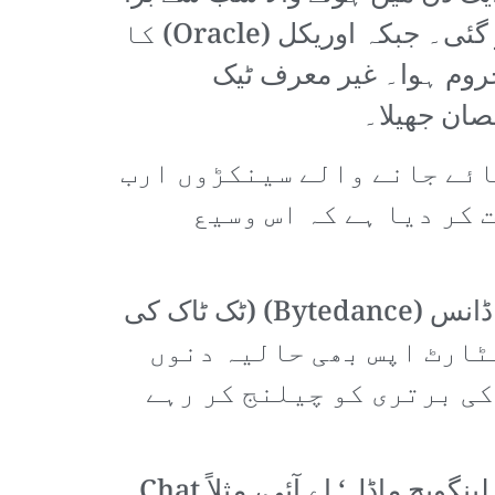
نقصان تھا۔ این ویڈیا کے سی ای او جینسن ہوانگ کی دولت 21 ارب ڈالر کم ہو گئی۔ جبکہ اوریکل (Oracle) کا
 شامل ہے، 27.6 ارب ڈالر سے محروم ہوا۔ غیر معرف ٹیک
صان جھیلا۔
 کے بعد اے آئی پر لگائے جانے والے سینکڑوں ارب
 کر دیا ہے کہ اس وسیع
یہ خدشہ مزید تقویت پکڑ رہا ہے کیونکہ صرف ڈیپ سیک ہی نہیں، بلکہ بائٹ ڈانس (Bytedance) (ٹک ٹاک کی
، اور مون شاٹ (Moonshot) اور ژیپو (Zhipu) جیسے سٹارٹ اپس بھی حالیہ دنوں
کی برتری کو چیلنج کر رہے
یہ تمام صورتحال پہلے سے موجود سوالات کو مزید تقویت دے رہی ہے کہ: ’لارج لینگویج ماڈل‘ اے آئی، مثلاً Chat