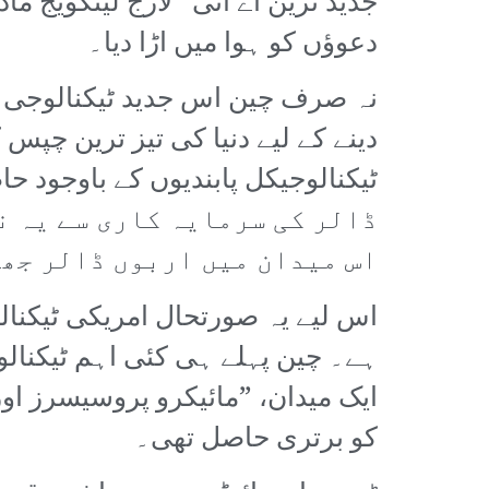
جدید ترین اے آئی ”لارج لینگویج ما
دعوؤں کو ہوا میں اڑا دیا۔
دینے کے لیے دنیا کی تیز ترین چپ
ڈالر کی سرمایہ کاری سے یہ ن
اس میدان میں اربوں ڈالر جھ
اس لیے یہ صورتحال امریکی ٹیکنال
ہے۔ چین پہلے ہی کئی اہم ٹیکنالوج
ایک میدان، ”مائیکرو پروسیسرز او
کو برتری حاصل تھی۔