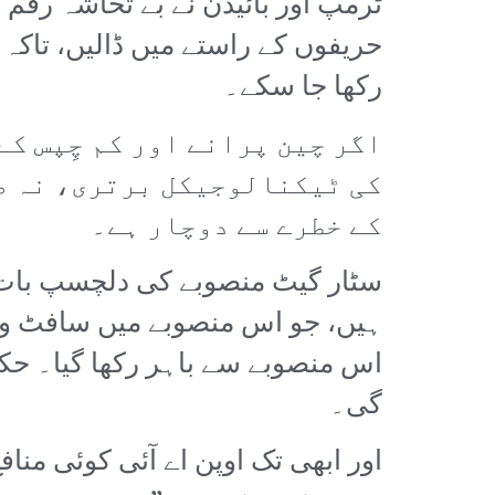
ٹرمپ اور بائیڈن نے بے تحاشہ رقم
حریفوں کے راستے میں ڈالیں، تاکہ ا
رکھا جا سکے۔
اگر چین پرانے اور کم چِپس کے
کی ٹیکنالوجیکل برتری، نہ ص
کے خطرے سے دوچار ہے۔
سٹار گیٹ منصوبے کی دلچسپ بات یہ
ہیں، جو اس منصوبے میں سافٹ ویئر 
اس منصوبے سے باہر رکھا گیا۔ حک
گی۔