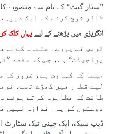
ڈالر خرچ کرنے کا ایک دیوہی
انگریزی میں پڑھنے کے لیے
یہاں کلک کر
ٹرمپ نے پورے اعتماد کے ساتھ 
پراجیکٹ“ ہے، جس کا مقصد ”ٹ
جیسا کہ کہاوت ہے، غرور کا س
لیے قطار میں کھڑے تھے، ٹرمپ 
طاقت کا مظاہرہ کرتے ہوئے دنی
دوستوں کو یہ اندازہ نہیں تھ
ڈیپ سیک، ایک چینی ٹیک سٹارٹ اپ،