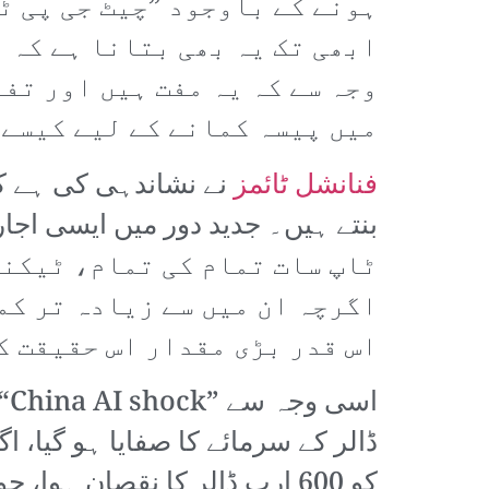
ہونے کے باوجود ”چیٹ جی پی ٹ
ابھی تک یہ بھی بتانا ہے کہ 
وجہ سے کہ یہ مفت ہیں اور تف
میں پیسہ کمانے کے لیے کیسے 
فنانشل ٹائمز
ٹاپ سات تمام کی تمام، ٹیکن
اگرچہ ان میں سے زیادہ تر کم
اس قدر بڑی مقدار اس حقیقت ک
کو 600 ارب ڈالر کا نقصان ہ