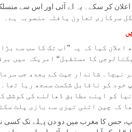
کل سرکاری تعاون یافتہ منصوبہ ہے۔
یں
اعلان کیا کہ یہ ”اب تک کا سب سے بڑا
یکنالوجی کا مستقبل“ امریکہ میں برق
ر نیچا۔ شاندار جیت کے بعد، جب سرمای
خود کو ناقابل شکست سمجھ رہا تھا۔ اُس
ا کو اپنے مطابق ڈھالنے کی کوشش کی۔ 
ا کہ چین اتنی تیزی سے بازی پلٹ سکت
 جس کا مغرب میں دو دن پہلے تک کسی نے نا