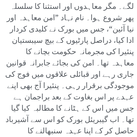
لگے۔ مگر معاہدوں اور استثنا کا سلسلہ
پھر شروع ہوا۔ نام نہاد ”امن معاہدہ اور
نیا آئین“، جس میں بورک نے کلیدی کردار
ادا کیا، دراصل پارٹیوں کے بیچ سیبستیان
پنئیرا کی مجرمانہ حکومت بچانے کا
معاہدہ تھا۔ امن کی بجائے جابرانہ قوانین
جاری رہے اور قبائلی علاقوں میں فوج کی
موجودگی برقرار رہی۔ پنئیرا آج بھی اپنے
عہدے پر اس بغاوت کے بعد براجمان ہے
جس میں اس کے ہٹانے کا مطالبہ کیا گیا
تھا۔ اب گیبریئل بورک کو اس سے آشیرباد
حاصل کر کے اپنا عہدہ سنبھالنے کا