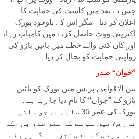
پاریسی کو سب سے زیادہ ووٹ پڑے تھے،
جس نے بعد میں کاست کی حمایت کا
اعلان کر دیا۔ مگر اس کے باوجود بورک
اکثریتی ووٹ حاصل کرنے میں کامیاب رہا،
اور کان کنی والے خطے میں بائیں بازو کی
روایتی حمایت کو بحال کر دیا۔
”جوان“ صدر
بین الاقوامی پریس میں بورک کو بائیں
بازو کے ”جوان“ کا نام دیا جا رہا ہے۔
بورک کی عمر 35 سال ہے، جو ملکی
تاریخ میں سب سے کم عمر صدر بن چکا
ہے۔ پریس کے بعض تجزیہ نگاروں نے