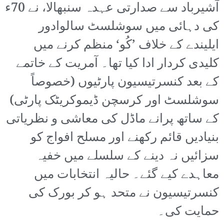
آشیرباد سے صدارتی عہدہ سنبھالا، نے 70ء
کی دہائی میں سوشلسٹ سالوادور
ایلیندے کے خلاف ’کُو‘ منظم کرنے میں
کلیدی کردار ادا کیا تھا۔ آمریت کے خاتمے
کے بعد کنسرتیسیون پارٹیوں (خصوصاً
سوشلسٹ اور کرسچن ڈیموکریٹک پارٹی)
کے ساتھ پرانے ماڈل کی معاشی و نظریاتی
بنیادیں قائم رکھنے اور مسلح افواج کو
سزائیں نہ دینے کے سلسلے میں خفیہ
معاہدے کیے گئے۔ حالیہ انتخابات میں
کنسرتیسیون نے متحد ہو کر بورک کی
حمایت کی۔