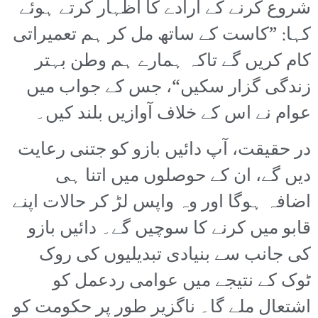
شروع کرنے کے ارادے کا اظہار کرتے ہوئے
کہا: ”کاست کے ساتھ مل کر ہم تعمیراتی
کام کریں گے تاکہ ہمارے ہم وطن بہتر
زندگی گزار سکیں“، جس کے جواب میں
عوام نے اس کے خلاف آوازیں بلند کیں۔
در حقیقت، آپ دائیں بازو کو جتنی رعایت
دیں گے، ان کے حوصلوں میں اتنا ہی
اضافہ ہوگا اور وہ واپس لڑ کر حالات اپنے
قابو میں کرنے کا سوچیں گے۔ دائیں بازو
کی جانب سے بنیادی تبدیلیوں کی روک
ٹوک کے نتیجے میں عوامی ردعمل کو
اشتعال ملے گا۔ ناگزیر طور پر حکومت کو