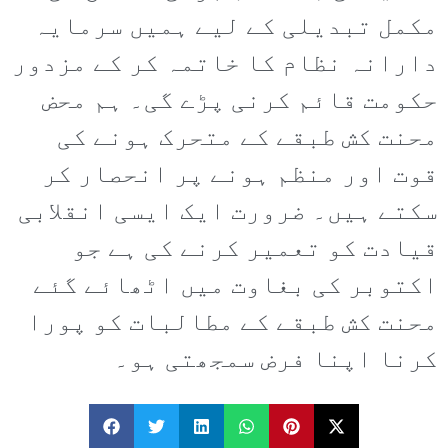
مکمل تبدیلی کے لیے ہمیں سرمایہ
دارانہ نظام کا خاتمہ کر کے مزدور
حکومت قائم کرنی پڑے گی۔ ہم محض
محنت کش طبقے کے متحرک ہونے کی
قوت اور منظم ہونے پر انحصار کر
سکتے ہیں۔ ضرورت ایک ایسی انقلابی
قیادت کو تعمیر کرنے کی ہے جو
اکتوبر کی بغاوت میں اٹھائے گئے
محنت کش طبقے کے مطالبات کو پورا
کرنا اپنا فرض سمجھتی ہو۔