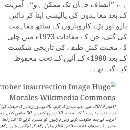
ہے، ”انصاف جہاں تک ممکن ہو“۔ آمریت
کے بعد معاہدوں کی پالیسی اپنا کر دائیں
بازو اور بڑے کاروباروں کے ساتھ مفاہمت
کی گئی، جن کے مفادات 1973ء میں چلی
کے محنت کش طبقے کی تاریخی شکست
کے بعد 1980ء کے آئین کے تحت محفوظ
کیے گئے تھے۔
اکتوبر 2019ء میں جب میٹرو کا کرایہ 30 پیسوز بڑھانے کا فیصلہ ک
تو یہ نعرہ مشہور ہوا کہ ”مسئلہ 30 پیسوز کا نہیں، 30 سالوں کا 
آمریت کے بعد حکومت کرنے والی پارٹیوں کو مسترد کرنے کا اظہار تھا،
جنہوں نے سرمایہ دارانہ معاشی نظام برقرار رکھ کر نجکاری جاری رکھی