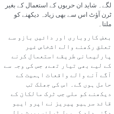
لگے۔ شاید ان حربوں کے استعمال کے بغیر
ٹرن آؤٹ اس سے بھی زیادہ دیکھنے کو
ملتا۔
بعض کاروباری اور دائیں بازو سے
تعلق رکھنے والے اشخاص غیر
پارلیمانی طریقے استعمال کرنے
کے لیے بھی تیار تھے، جس کی وجہ سے
آگے آنے والے واقعات اہمیت کے
حامل ہوں گے۔ اس کی جھلک تب
دیکھنے کو ملی جب ٹرک مالکان کے
قائد سرہیو پیریز نے اپرو ایبو
دگنی داد کی ریل ٹرانسپورٹ والی