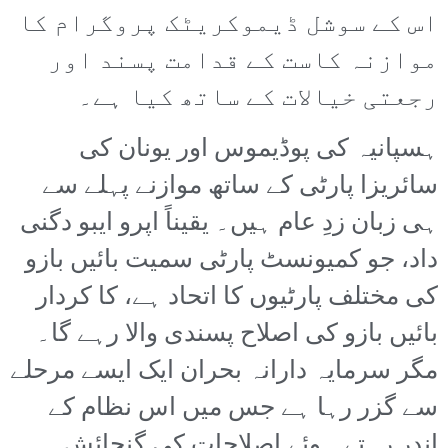
اس کے سوشل ڈیموکریٹک پروگرام کا
موازنہ کاست کے قدامت پسند اور
رجعتی خیالات کے ساتھ کیا ہے۔
ہسپانیہ کی پوڈیموس اور یونان کی
سائریزا پارٹی کے ساتھ موازنے پہلے سے
ہی زبان زدِ عام ہیں۔ یقیناً اپرو ایبو دگنی
داد، جو کمیونسٹ پارٹی سمیت بائیں بازو
کی مختلف پارٹیوں کا اتحاد ہے، کا کردار
بائیں بازو کی اصلاح پسندی والا رہے گا۔
مگر سرمایہ دارانہ بحران ایک ایسے مرحلے
سے گزر رہا ہے جس میں اس نظام کے
اندر رہتے ہوئے اصلاحات کی گنجائش