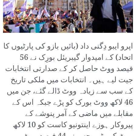
اپرو ایبو دِگنی داد (بائیں بازو کی پارٹیوں کا
اتحاد) کے امیدوار گیبریئل بورِک نے 56
فیصد ووٹ حاصل کر کے صدارتی انتخابات
جیت لیے ہیں۔ انتخابات میں ملکی تاریخ
کے سب سے زیادہ ووٹ ڈالے گئے، جن میں
46 لاکھ ووٹ بورک کو پڑے جبکہ اس کے
مقابلے میں ماضی کے آمر پنوشے کے
پیروکار ہوزے اینتونیو کاست کو 10 لاکھ