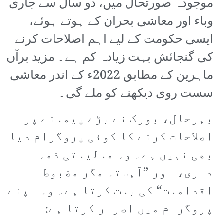
موجودہ صورتحال میں، دو سال سے جاری
وباء اور معاشی بحران کے ہوتے ہوئے،
ایسی حکومت کے لیے اہم اصلاحات کرنے
کی گنجائش بہت زیادہ کم ہے۔ مزید برآں
ماہرین کے مطابق 2022ء کے اندر معاشی
سست روی دیکھنے کو ملے گی۔
بہرحال، بورک نے بڑے پیمانے پر
اصلاحات کرنے کا کوئی پروگرام دیا
بھی نہیں ہے۔ وہ مالیاتی ذمہ
داری، اور ”آہستہ مگر مضبوط
اقدامات“ کی بات کرتا ہے۔ وہ اپنے
پروگرام میں اصرار کرتا ہے: