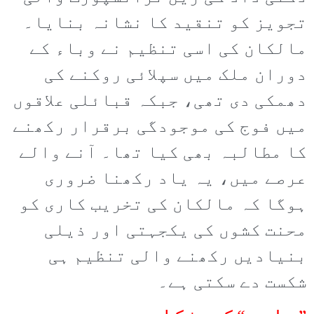
تجویز کو تنقید کا نشانہ بنایا۔
مالکان کی اسی تنظیم نے وباء کے
دوران ملک میں سپلائی روکنے کی
دھمکی دی تھی، جبکہ قبائلی علاقوں
میں فوج کی موجودگی برقرار رکھنے
کا مطالبہ بھی کیا تھا۔ آنے والے
عرصے میں، یہ یاد رکھنا ضروری
ہوگا کہ مالکان کی تخریب کاری کو
محنت کشوں کی یکجہتی اور ذیلی
بنیادیں رکھنے والی تنظیم ہی
شکست دے سکتی ہے۔