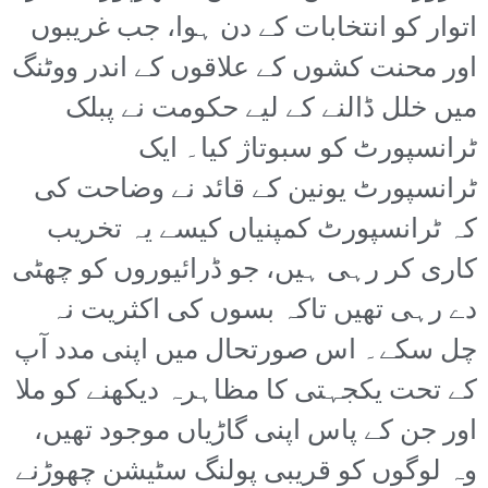
اتوار کو انتخابات کے دن ہوا، جب غریبوں
اور محنت کشوں کے علاقوں کے اندر ووٹنگ
میں خلل ڈالنے کے لیے حکومت نے پبلک
ٹرانسپورٹ کو سبوتاژ کیا۔ ایک
ٹرانسپورٹ یونین کے قائد نے وضاحت کی
کہ ٹرانسپورٹ کمپنیاں کیسے یہ تخریب
کاری کر رہی ہیں، جو ڈرائیوروں کو چھٹی
دے رہی تھیں تاکہ بسوں کی اکثریت نہ
چل سکے۔ اس صورتحال میں اپنی مدد آپ
کے تحت یکجہتی کا مظاہرہ دیکھنے کو ملا
اور جن کے پاس اپنی گاڑیاں موجود تھیں،
وہ لوگوں کو قریبی پولنگ سٹیشن چھوڑنے