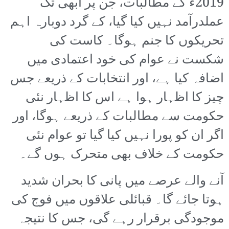
2019ء کے مطالبات، جن پر ابھی تک
عملدرآمد نہیں کیا گیا، کے گرد دوبارہ اہم
تحریکوں کا جنم ہوگا۔ کاست کی
شکست نے عوام کی خود اعتمادی میں
اضافہ کیا ہے، اور انتخابات کے ذریعے جس
چیز کا اظہار ہوا ہے اس کا اظہار نئی
حکومت سے مطالبات کے ذریعے ہوگا، اور
اگر ان کو پورا نہیں کیا گیا تو عوام نئی
حکومت کے خلاف بھی متحرک ہوں گے۔
آنے والے عرصے میں پانی کا بحران شدید
ہوتا جائے گا۔ قبائلی علاقوں میں فوج کی
موجودگی برقرار رہے گی، جس کا نتیجہ