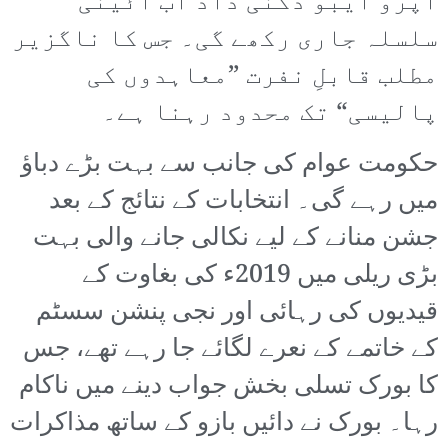
اپرو ایبو دگنی داد اب آئینی
سلسلہ جاری رکھے گی۔ جس کا ناگزیر
مطلب قابلِ نفرت ”معاہدوں کی
پالیسی“ تک محدود رہنا ہے۔
حکومت عوام کی جانب سے بہت بڑے دباؤ
میں رہے گی۔ انتخابات کے نتائج کے بعد
جشن منانے کے لیے نکالی جانے والی بہت
بڑی ریلی میں 2019ء کی بغاوت کے
قیدیوں کی رہائی اور نجی پنشن سسٹم
کے خاتمے کے نعرے لگائے جا رہے تھے، جس
کا بورک تسلی بخش جواب دینے میں ناکام
رہا۔ بورک نے دائیں بازو کے ساتھ مذاکرات