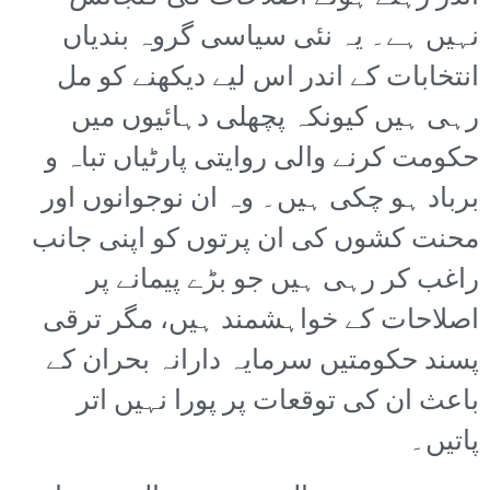
نہیں ہے۔ یہ نئی سیاسی گروہ بندیاں
انتخابات کے اندر اس لیے دیکھنے کو مل
رہی ہیں کیونکہ پچھلی دہائیوں میں
حکومت کرنے والی روایتی پارٹیاں تباہ و
برباد ہو چکی ہیں۔ وہ ان نوجوانوں اور
محنت کشوں کی ان پرتوں کو اپنی جانب
راغب کر رہی ہیں جو بڑے پیمانے پر
اصلاحات کے خواہشمند ہیں، مگر ترقی
پسند حکومتیں سرمایہ دارانہ بحران کے
باعث ان کی توقعات پر پورا نہیں اتر
پاتیں۔