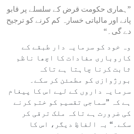
”ہماری حکومت قرض کے سلسلے پر قابو
پانے اور مالیاتی خسارہ کم کرنے کو ترجیح
دے گی۔“
وہ خود کو سرمایہ دار طبقے کے
کاروباری مفادات کا اچھا ناظم
ثابت کرنا چاہتا ہے تاکہ
بورژوازی کو مطمئن کر سکے۔
سرمایہ داروں کے لیے اس کا پیغام
ہے کہ ”سماجی تقسیم کو ختم کرنے
کی ضرورت ہے تاکہ ملک ترقی کر
سکے۔“ بہ الفاظِ دیگر، اس کا