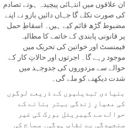
ان علاقوں میں انتہائی پیچیدہ ہوتے تصادم
کی صورت نکلے گا جہاں دائیں بازو نے اپنے
مضبوط گڑھ قائم کیے ہیں۔ اسقاطِ حمل
پر قانونی پابندی کے خاتمے کا مطالبہ
فیمنسٹ اور خواتین کی تحریک میں
موجود رہے گا۔ اجرتوں اور حالاتِ کار کے
حوالے سے مزدوروں کی جدوجہد میں
شدت دیکھنے کو ملے گی۔
بنیادی تبدیلیوں کے ذریعے لوگوں
کی معیارِ زندگی بہتر بنانے کے
حوالے سے گیبریئل بورک کی غیر
سنجیدگی بے نقاب ہوگی۔ سماج کی