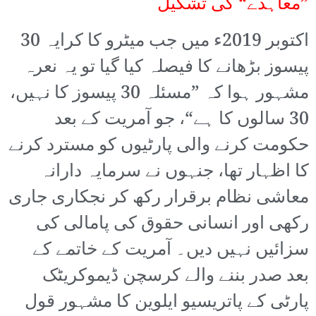
”معاہدے“ کی تشکیل
اکتوبر 2019ء میں جب میٹرو کا کرایہ 30
پیسوز بڑھانے کا فیصلہ کیا گیا تو یہ نعرہ
مشہور ہوا کہ ”مسئلہ 30 پیسوز کا نہیں،
30 سالوں کا ہے“، جو آمریت کے بعد
حکومت کرنے والی پارٹیوں کو مسترد کرنے
کا اظہار تھا، جنہوں نے سرمایہ دارانہ
معاشی نظام برقرار رکھ کر نجکاری جاری
رکھی اور انسانی حقوق کی پامالی کی
سزائیں نہیں دیں۔ آمریت کے خاتمے کے
بعد صدر بننے والے کرسچن ڈیموکریٹک
پارٹی کے پاتریسیو ایلوین کا مشہور قول