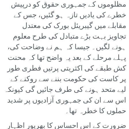
مظلوموں کے جمہوری حقوق کو درپیش
خطرے کی یادیں تازہ ہو گئیں، جس کے
مقابلے میں گیبریئل بورک کی معتدل
تجاویز بہت بڑے متبادل کی طرح معلوم
ہونے لگیں۔ جیسا کہ ہم نے وضاحت کی،
پہلے مرحلے کے بعد یہ واضح تھا کہ محنت
کش طبقے کی اکثریتی پرتیں فطری طور
پر کاست کی حکومت بننے سے روکنے کے
لیے متحد ہونے کی طرف جائیں گی کیونکہ
اس سے ان کی جمہوری آزادیوں پر شدید
حملوں کا خطرہ تھا۔
ضرورت کے اس احساس کا بھرپور اظہار