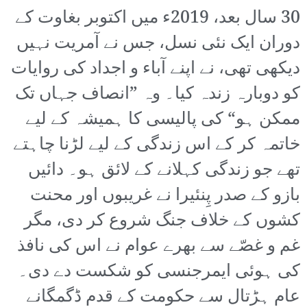
30 سال بعد، 2019ء میں اکتوبر بغاوت کے
دوران ایک نئی نسل، جس نے آمریت نہیں
دیکھی تھی، نے اپنے آباء و اجداد کی روایات
کو دوبارہ زندہ کیا۔ وہ ”انصاف جہاں تک
ممکن ہو“ کی پالیسی کا ہمیشہ کے لیے
خاتمہ کر کے اس زندگی کے لیے لڑنا چاہتے
تھے جو زندگی کہلانے کے لائق ہو۔ دائیں
بازو کے صدر پِنئیرا نے غریبوں اور محنت
کشوں کے خلاف جنگ شروع کر دی، مگر
غم و غصّے سے بھرے عوام نے اس کی نافذ
کی ہوئی ایمرجنسی کو شکست دے دی۔
عام ہڑتال سے حکومت کے قدم ڈگمگانے