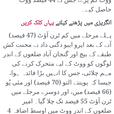
ووٹ کم پڑے، جس نے 44 فیصد ووٹ
حاصل کیے۔
انگریزی میں پڑھنے کیلئے
یہاں کلک کریں
پہلے مرحلے میں کم ٹرن آؤٹ (47 فیصد)
آنے کے بعد اپرو ایبو دگنی داد نے محنت کش
طبقے کے بیچ اور گنجان آباد ضلعوں کے اندر
لوگوں کو ووٹ کے لیے متحرک کرنے کی
مہم چلائی، جس کا انہیں بڑا فائدہ ہوا،
جیسا کہ پوینتے التو (70 فیصد) اور مئی پُو
(66 فیصد) میں، اور دوسرے مرحلے میں
ٹرن آؤٹ 55 فیصد تک چلا گیا۔ امیر
ضلعوں کے اندر ووٹ میں اوسط اضافہ 4