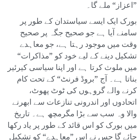
”اعزاز“ ملے گا۔
بورک ایک ایسے سیاستدان کے طور پر
سامنے آیا ہے جو صحیح جگہ پر صحیح
وقت میں موجود رہتا ہے، جو معاہدے
تشکیل دینے کے لیے خود کو ”مذاکرات“
میں ملوث کرتا ہے اور اپنا سیاسی کیرئیر
بناتا ہے۔ آج ”بروڈ فرنٹ“ کے تحت کام
کرنے والے گروہوں کی ٹوٹ پھوٹ،
اتحادوں اور اندرونی تنازعات سے ابھرنے
والا وہ سب سے بڑا مگرمچھ ہے۔ تاریخ
میں بورک کو اس قائد کے طور پر یاد رکھا
جائے گا جس نے اس ”معاہدے“ کو تشکیل