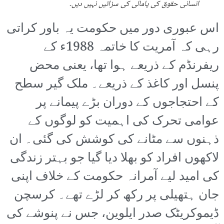
انسانی حقوق کی پامالی کی سزائیں نہیں دیں۔
اس عبوری دور میں حکومت یہ باور کراتی
رہی کہ آمریت کا خاتمہ 1988ء کے
ریفرنڈم کے ذریعے ہوا تھا، یعنی محض
پنسل اور کاغذ کے ذریعے۔ ملک گیر سطح
کے احتجاجوں کے دوران بڑے پیمانے پر
عوامی تحرک کی اہمیت کو لوگوں کے
ذہنوں سے مٹانے کی کوشش کی گئی۔ ان
لاکھوں افراد کو بھلا دیا گیا جو بہتر زندگی
کی امید لیے آمرانہ حکومت کے خلاف اپنی
جان ہتھیلی پر رکھ کر لڑے تھے۔ کرسچن
ڈیموکریٹک صدر ایلوین، جس نے پنوشے کی