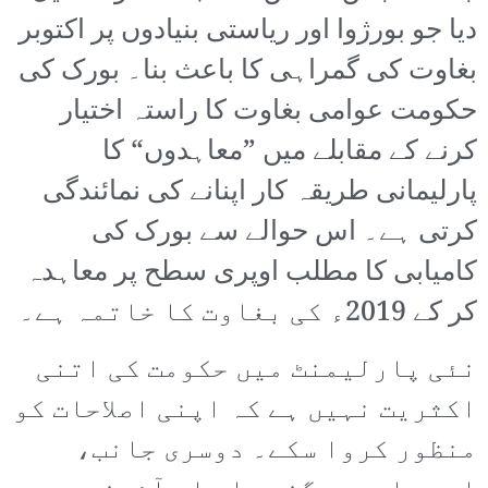
دیا جو بورژوا اور ریاستی بنیادوں پر اکتوبر
بغاوت کی گمراہی کا باعث بنا۔ بورک کی
حکومت عوامی بغاوت کا راستہ اختیار
کرنے کے مقابلے میں ”معاہدوں“ کا
پارلیمانی طریقہ کار اپنانے کی نمائندگی
کرتی ہے۔ اس حوالے سے بورک کی
کامیابی کا مطلب اوپری سطح پر معاہدہ
کر کے 2019ء کی بغاوت کا خاتمہ ہے۔
نئی پارلیمنٹ میں حکومت کی اتنی
اکثریت نہیں ہے کہ اپنی اصلاحات کو
منظور کروا سکے۔ دوسری جانب،