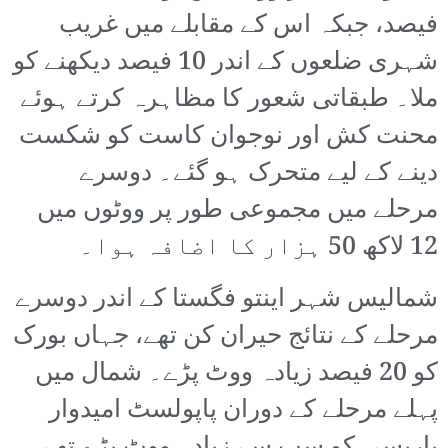
فیصد، جبکہ اس کے مقابلے میں غریب
شہری ضلعوں کے اندر 10 فیصد دیکھنے کو
ملا۔ طبقاتی شعور کا مظاہرہ کرتے ہوئے
محنت کش اور نوجوان کاست کو شکست
دینے کے لیے متحرک ہو گئے۔ دوسرے
مرحلے میں مجموعی طور پر ووٹوں میں
12 لاکھ 50 ہزار کا اضافہ ہوا۔
شمالیس شہر اینتو فگستا کے اندر دوسرے
مرحلے کے نتائج حیران کن تھے، جہاں بورک
کو 20 فیصد زیادہ ووٹ پڑے۔ شمال میں
پہلے مرحلے کے دوران پاپولسٹ امیدوار