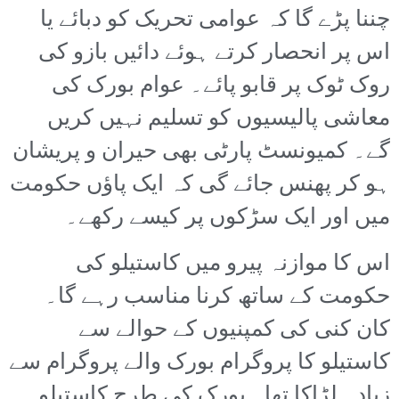
چننا پڑے گا کہ عوامی تحریک کو دبائے یا
اس پر انحصار کرتے ہوئے دائیں بازو کی
روک ٹوک پر قابو پائے۔ عوام بورک کی
معاشی پالیسیوں کو تسلیم نہیں کریں
گے۔ کمیونسٹ پارٹی بھی حیران و پریشان
ہو کر پھنس جائے گی کہ ایک پاؤں حکومت
میں اور ایک سڑکوں پر کیسے رکھے۔
اس کا موازنہ پیرو میں کاستیلو کی
حکومت کے ساتھ کرنا مناسب رہے گا۔
کان کنی کی کمپنیوں کے حوالے سے
کاستیلو کا پروگرام بورک والے پروگرام سے
زیادہ لڑاکا تھا۔ بورک کی طرح کاستیلو