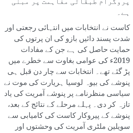
پروگرام طبقاتی مفاہمت پر مبنی
ہے۔
کاست نے انتخابات میں انتہائی رجعتی اور
شدت پسند دائیں بازو کی ان پرتوں کی
حمایت حاصل کی ہے جن کے مفادات
2019ء کی عوامی بغاوت سے خطرے میں
پڑ گئے تھے۔ انتخابات سے چار دن قبل ہی
پنوشے کی بیوہ لوسیا ہریارت کی موت نے
سیاسی منظرنامے پر پنوشے آمریت کی یاد
تازہ کر دی۔ پہلے مرحلے کے نتائج کے بعد،
پنوشے کے پیروکار کاست کی کامیابی سے
سویلین ملٹری آمریت کی وحشتوں اور