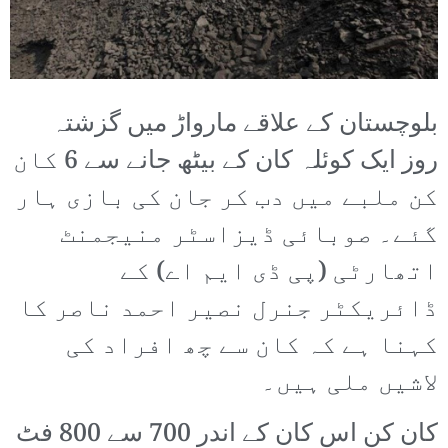
بلوچستان کے علاقے مارواڑ میں گزشتہ
روز ایک کوئلہ کان کے بیٹھ جانے سے 6 کان
کن ملبے میں دب کر جان کی بازی ہار
گئے۔ صوبائی ڈیزاسٹر منیجمنٹ
اتھارٹی (پی ڈی ایم اے) کے
ڈائریکٹر جنرل نصیر احمد ناصر کا
کہنا ہے کہ کان سے چھ افراد کی
لاشیں ملی ہیں۔
کان کن اس کان کے اندر 700 سے 800 فٹ