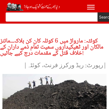
Sear
کوئٹہ: مارواڑ میں 6 کوئلہ کان کن ہلاک۔۔۔مائنز
مالکان اور ٹھیکیداروں سمیت تمام ذمے داران کے
خلاف قتل کے مقدمات درج کیے جائیں!
|رپورٹ: ریڈ ورکرز فرنٹ، کوئٹہ|