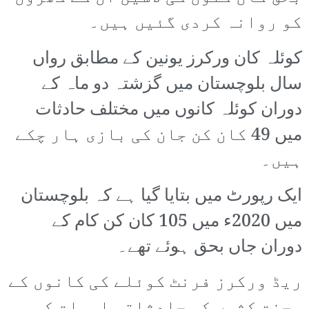
کو روانہ کردی گئیں ہیں۔
کوئلہ کان ورکرز یونین کے مطابق رواں
سال بلوچستان میں گزشتہ دو ماہ کے
دوران کوئلہ کانوں میں مختلف حادثات
میں 49 کان کن جان کی بازی ہار چکے
ہیں۔
ایک رپورٹ میں بتایا گیا ہے کہ بلوچستان
میں 2020ء میں 105 کان کن کام کے
دوران جاں بحق ہوئے تھے۔
ریڈ ورکرز فرنٹ کوئلے کی کانوں کے
محنت کشوں کی حادثاتی اموات کی