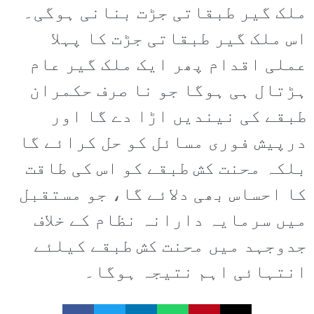
ملک گیر طبقاتی جڑت بنانی ہوگی۔
اس ملک گیر طبقاتی جڑت کا پہلا
عملی اقدام پھر ایک ملک گیر عام
ہڑتال ہی ہوگا جو نا صرف حکمران
طبقے کی نیندیں اڑا دے گا اور
درپیش فوری مسائل کو حل کرائے گا
بلکہ محنت کش طبقے کو اس کی طاقت
کا احساس بھی دلائے گا، جو مستقبل
میں سرمایہ دارانہ نظام کے خلاف
جدوجہد میں محنت کش طبقے کیلئے
انتہائی اہم نتیجہ ہوگا۔