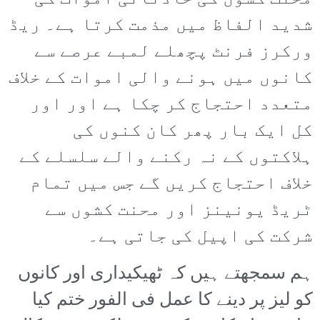
شدید الفاظ میں مذمت کرتا ہے۔ ریڈ
ورکرز فرنٹ پچھلے لمبے عرصے سے
کانوں میں ہونے والی اموات کے خلاف
متعدد احتجاج کر چکا ہے اور اور
کل ایک بار پھر کان کنوں کی
ہلاکتوں کے نہ رکنے والے سلسلے کے
خلاف احتجاج کریں گے جس میں تمام
ٹریڈ یونینز اور محنت کشوں سے
شرکت کی اپیل کی جاتی ہے۔
ہم سمجھتے ہیں کہ ٹھیکیداری اور کانوں
کو لیز پر دینے کا عمل فی الفور ختم کیا