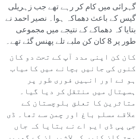
گہرائی میں کام کر رہے تھے جب زہریلی
گیس کے باعث دھماکہ ہوا۔ نصیر احمد نے
بتایا کہ دھماکے کے نتیجے میں مجموعی
طور پر 8 کان کن ملبے تلے پھنس گئے تھے۔
کان کن اپنی مدد آپ کے تحت دو کان
کنوں کی جانیں بچانے میں کامیاب
ہو ئے اور انہیں فوری طور پر
ہسپتال میں منتقل کر دیا گیا۔
متاثرین کا تعلق بلوچستان کے
علاقے مسلم باغ اور چمن سے تھا۔ ڈی
جی پی ڈی ایم اے نے بتایا کہ جاں
بحق کان کنوں کی لاشیں ان کے گھروں