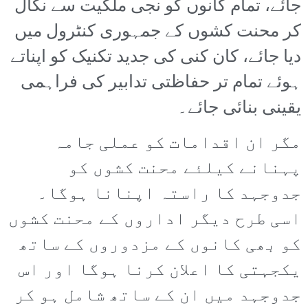
جائے، تمام کانوں کو نجی ملکیت سے نکال
کر محنت کشوں کے جمہوری کنٹرول میں
دیا جائے، کان کنی کی جدید تکنیک کو اپناتے
ہوئے تمام تر حفاظتی تدابیر کی فراہمی
یقینی بنائی جائے۔
مگر ان اقدامات کو عملی جامہ
پہنانے کیلئے محنت کشوں کو
جدوجہد کا راستہ اپنانا ہوگا۔
اسی طرح دیگر اداروں کے محنت کشوں
کو بھی کانوں کے مزدوروں کے ساتھ
یکجہتی کا اعلان کرنا ہوگا اور اس
جدوجہد میں ان کے ساتھ شامل ہو کر