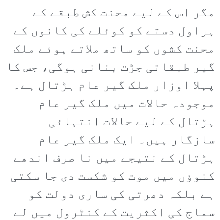
مگر اس کے لیے محنت کش طبقے کے
ہراول دستے کو کوئلے کی کانوں کے
محنت کشوں کو ساتھ ملاتے ہوئے ملک
گیر طبقاتی جڑت بنانی ہوگی، جس کا
پہلا اوزار ملک گیر عام ہڑتال ہے۔
موجودہ حالات میں ملک گیر عام
ہڑتال کے لیے حالات انتہائی
سازگار ہیں۔ ایک ملک گیر عام
ہڑتال کے نتیجے میں نا صرف اندھے
کنوؤں میں موت کو شکست دی جا سکتی
ہے بلکہ دھرتی کی ساری دولت کو
سماج کی اکثریت کے کنٹرول میں لے