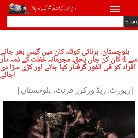
Sear
بلوچستان: ہرنائی کوئلہ کان میں گیس بھر جانے
سے 4 کان کن جاں بحق، مجرمانہ غفلت کے ذمہ دار
افراد کو فی الفور گرفتار کیا جائے اور کڑی سزا دی
جائے!
|رپورٹ: ریڈ ورکرز فرنٹ، بلوچستان|