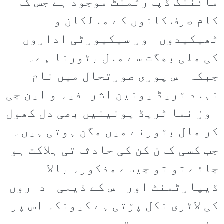
مائننگ ڈپارٹمنٹ موجود ہے جس کا
کام صرف کانوں کے مالکان و
ٹھیکیدوں اور سیکیورٹی اداروں
کی ملی بھگت سے مال بٹورنا ہے۔
جبکہ اس پوری صورتحال میں نام
نہاد ٹریڈ یونین اشرافیہ و این جی
اوز نما ٹریڈ یونینیں بھی دل کھول
کر مال بٹورنے میں مگن ہوتی ہیں۔
جب کسی کان کن کی حادثاتی ہلاکت ہو
جائے تو تو جیسے مذکورہ بالا
ڈیپارٹمنٹ اور اس کے ذیلی اداروں
کی لاٹری نکل پڑتی ہے کیونکہ اس پر