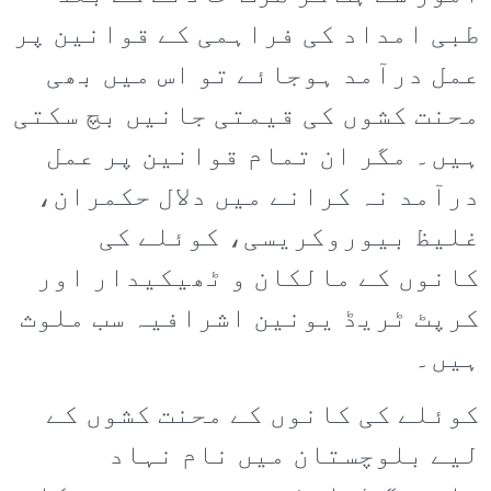
طبی امداد کی فراہمی کے قوانین پر
عمل درآمد ہوجائے تو اس میں بھی
محنت کشوں کی قیمتی جانیں بچ سکتی
ہیں۔ مگر ان تمام قوانین پر عمل
درآمد نہ کرانے میں دلال حکمران،
غلیظ بیوروکریسی، کوئلے کی
کانوں کے مالکان و ٹھیکیدار اور
کرپٹ ٹریڈ یونین اشرافیہ سب ملوث
ہیں۔
کوئلے کی کانوں کے محنت کشوں کے
لیے بلوچستان میں نام نہاد