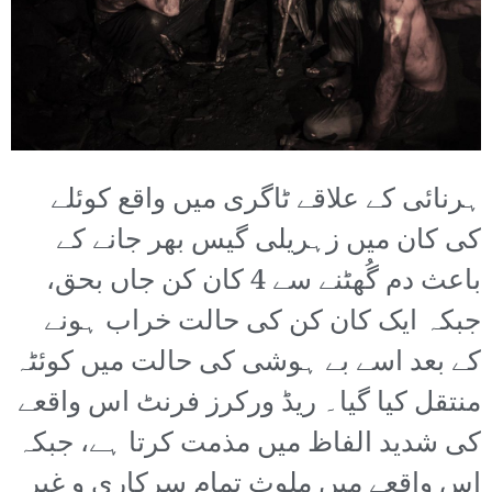
ہرنائی کے علاقے ٹاگری میں واقع کوئلے
کی کان میں زہریلی گیس بھر جانے کے
باعث دم گُھٹنے سے 4 کان کن جاں بحق،
جبکہ ایک کان کن کی حالت خراب ہونے
کے بعد اسے بے ہوشی کی حالت میں کوئٹہ
منتقل کیا گیا۔ ریڈ ورکرز فرنٹ اس واقعے
کی شدید الفاظ میں مذمت کرتا ہے، جبکہ
اس واقعے میں ملوث تمام سرکاری و غیر