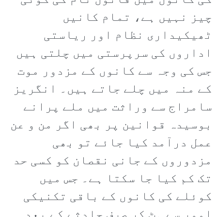
کی کانوں میں قانون نام کی کوئی
چیز نہیں ہے، تمام کانیں
ٹھیکیداری نظام اور ریاستی
اداروں کی سرپرستی میں چلتی ہیں
جس کی وجہ سے کانوں کے مزدور موت
کے منہ میں چلے جاتے ہیں۔ انگریز
سامراج سے وراثت میں ملے پرانے
بوسیدہ قوانین پر بھی اگر من و عن
عمل درآمد کیا جائے تو بھی
مزدوروں کے جانی نقصان کو کسی حد
تک کم کیا جا سکتا ہے۔ جس میں
کوئلے کی کانوں کے باقی تکنیکی
امور سے ہٹ کر صرف حادثے کے بعد