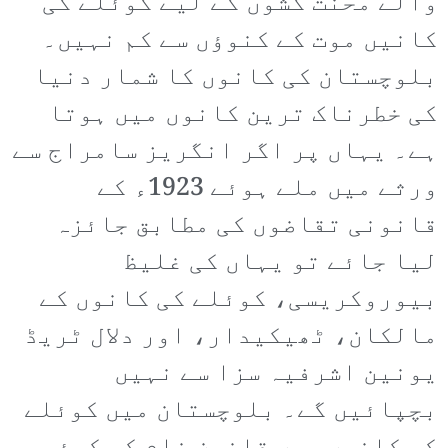
والے محنت کشوں کے لیے کوئلے کی
کانیں موت کے کنوؤں سے کم نہیں۔
بلوچستان کی کانوں کا شمار دنیا
کی خطرناک ترین کانوں میں ہوتا
ہے۔ یہاں پر اگر انگریز سامراج سے
ورثے میں ملے ہوئے 1923ء کے
قانونی تقاضوں کی مطابق جائزہ
لیا جائے تو یہاں کی غلیظ
بیوروکریسی، کوئلے کی کانوں کے
مالکان، ٹھیکیدار، اور دلال ٹریڈ
یونین اشرفیہ سزا سے نہیں
بچپائیں گے۔ بلوچستان میں کوئلے