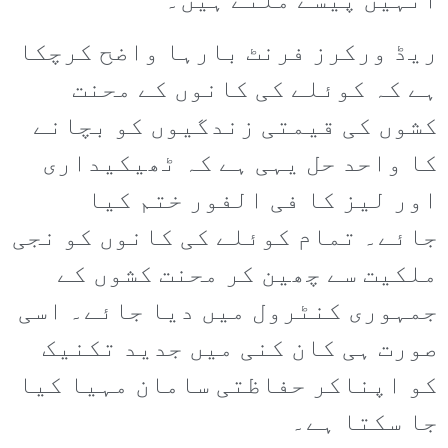
انہیں پیسے ملتے ہیں۔
ریڈ ورکرز فرنٹ بارہا واضح کرچکا
ہے کہ کوئلے کی کانوں کے محنت
کشوں کی قیمتی زندگیوں کو بچانے
کا واحد حل یہی ہے کہ ٹھیکیداری
اور لیز کا فی الفور ختم کیا
جائے۔ تمام کوئلے کی کانوں کو نجی
ملکیت سے چھین کر محنت کشوں کے
جمہوری کنٹرول میں دیا جائے۔ اسی
صورت ہی کان کنی میں جدید تکنیک
کو اپناکر حفاظتی سامان مہیا کیا
جا سکتا ہے۔