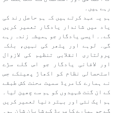
رہے ہیں۔
ہم یہ عہد کرتے ہیں کہ ہم حاصل رند کی
یاد میں شاندار یادگار تعمیر کریں
گے۔۔ ایسی یادگار جو ہمیشہ زندہ رہے
گی۔ لوہے اور پتھر کی نہیں، بلکہ
پرولتاری انقلابی تنظیم کی لازوال
اور لافانی یادگار جو اس گلے سڑے
استحصالی نظام کو اکھاڑ پھینکے جس
نے ہمارے کامریڈ سمیت محنت کش طبقے
کے ان گنت شہیدوں کو ہم سے چھین لیا۔
ہم ایک نئی اور بہتر دنیا تعمیر کریں
گے جو ہمارے کامریڈ کے شایان شان ہو۔