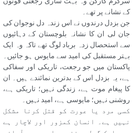
سرگرم کارکن وہ بہت ساری رجعتی قوتوں
کے نشانے پر تھے۔
جن بزدل درندوں نے اس زندہ دل نوجوان کی
جان لی ان کا نشانہ بلوچستان کے دہائیوں
سے استحصال زدہ برباد لوگ تھے تاکہ وہ ایک
بہتر مستقبل کی امید سے مایوس ہو جائیں۔
پاکستان میں جو رجعت، تاریکی اور سفاکی
ہے، یہ بزدل اس کے بدترین نمائندے ہیں۔ ان
کا پیغام موت ہے، زندگی نہیں؛ تاریکی ہے،
روشنی نہیں؛ مایوسی ہے، امید نہیں۔
کسی مرد یا عورت کو قتل کرنا مشکل
نہیں ہے۔ انسان کمزور اور لاچار ہے