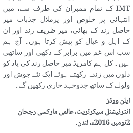
IMT کے تمام ممبران کی طرف سے، میں
انتہائی پر خلوص اور پرملال جذبات میر
حاصل رند کے بھائی، میر ظریف رند اور ان
کے اہل و عیال کو پیش کرتا ہوں۔ آج ہم
سب اس غم میں برابر کے دکھی اور ساتھی
ہیں۔ کل ہم کامریڈ میر حاصل رند کی یاد کو
دلوں میں زندہ رکھتے ہوئے ایک نئے جوش اور
ولولے کے ساتھ جدوجہد جاری رکھیں گے۔
ایلن ووڈز
انٹرنیشنل سیکرٹریٹ، عالمی مارکسی رجحان
2نومبر، 2016ء، لندن۔