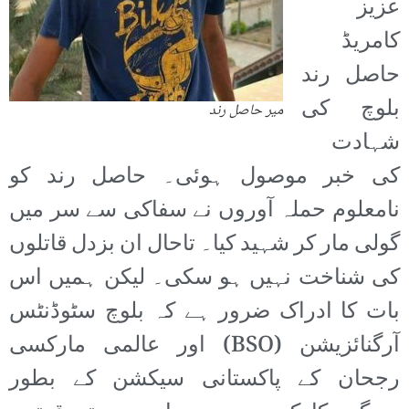
عزیز
کامریڈ
حاصل رند
بلوچ کی
میر حاصل رند
شہادت
کی خبر موصول ہوئی۔ حاصل رند کو
نامعلوم حملہ آوروں نے سفاکی سے سر میں
گولی مار کر شہید کیا۔ تاحال ان بزدل قاتلوں
کی شناخت نہیں ہو سکی۔ لیکن ہمیں اس
بات کا ادراک ضرور ہے کہ بلوچ سٹوڈنٹس
آرگنائزیشن (BSO) اور عالمی مارکسی
رجحان کے پاکستانی سیکشن کے بطور