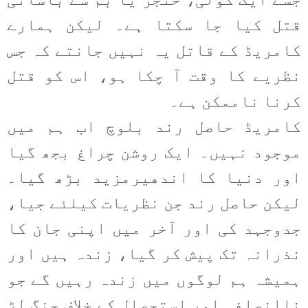
جسے ایک گولی، خنجر یا بم سے بآسانی
قتل کیا جا سکتا ہے۔ لیکن ہمارے
کامریڈ کے قاتل یہ نہیں جانتے کہ جس
نظریے کا وقت آ چکا ہو، اس کو قتل
کرنا ناممکن ہے۔
کامریڈ حاصل رند بلوچ اب ہم میں
موجود نہیں۔ ایک روشن چراغ بجھ گیا
اور دنیا کا اندھیرمزید بڑھ گیا۔
لیکن حاصل رند جن نظریات کیلئے جیا،
جدوجہد کی اور آخر میں اپنی جان کا
نذرانہ تک پیش کر گیا، زندہ ہیں اور
ہمیشہ ہم لوگوں میں زندہ رہیں گے جو
ناانصافی اور استحصال کے خلاف جنگ لڑ