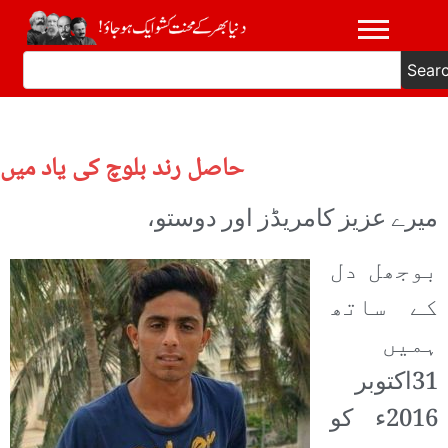
Sear
حاصل رند بلوچ کی یاد میں
میرے عزیز کامریڈز اور دوستو،
بوجھل دل
کے ساتھ
ہمیں
31اکتوبر
2016ء کو