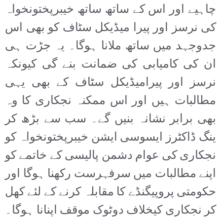
چاہیے اور اس کے ساتھ ساتھ خیبرپختونخواہ
کی نرسز اور پیرا میڈیکل سٹاف کو بھی اس
جدوجہد میں ساتھ ملانا ہوگا۔ یہ جڑت ہی
ان کی کامیابی کی ضمانت بنے گی کیونکہ
نرسز اور پیرامیڈیکل سٹاف کے بھی یہی
مطالبات ہیں اور اس ممکنہ نجکاری کا وہ
بھی برابر نشانہ بنیں گے۔ سب سے بڑھ کر
ینگ ڈاکٹرز ایسوسی ایشن خیبرپختونخواہ کو
نجکاری کی عوام دشمن پالیسی کے خاتمے کو
اپنے مطالبات میں سرفہرست رکھنا ہوگا اور
حکومتی پروپیگنڈے کا مقابلہ کرنے کے لئے کھل
کر نجکاری کیخلاف دوٹوک موقف اپنانا ہوگا۔