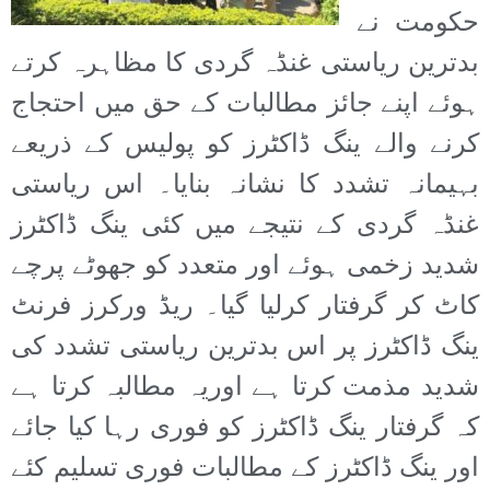
حکومت نے
بدترین ریاستی غنڈہ گردی کا مظاہرہ کرتے
ہوئے اپنے جائز مطالبات کے حق میں احتجاج
کرنے والے ینگ ڈاکٹرز کو پولیس کے ذریعے
بہیمانہ تشدد کا نشانہ بنایا۔ اس ریاستی
غنڈہ گردی کے نتیجے میں کئی ینگ ڈاکٹرز
شدید زخمی ہوئے اور متعدد کو جھوٹے پرچے
کاٹ کر گرفتار کرلیا گیا۔ ریڈ ورکرز فرنٹ
ینگ ڈاکٹرز پر اس بدترین ریاستی تشدد کی
شدید مذمت کرتا ہے اوریہ مطالبہ کرتا ہے
کہ گرفتار ینگ ڈاکٹرز کو فوری رہا کیا جائے
اور ینگ ڈاکٹرز کے مطالبات فوری تسلیم کئے