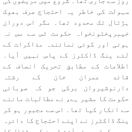
روز سے جاری تھا۔ شروع میں مریضوں کی
سہولت کی خاطر یہ احتجاج صرف بھوک
ہڑتال تک محدود تھا۔ مگر اس دوران
خیبرپختونخواہ حکومت ٹس سے مس نہ
ہوئی اور کوئی نمائندہ مذاکرات کے
لئے ینگ ڈاکٹرز کے پاس نہیں آیا۔
اطلاعات کے مطابق تحریک انصاف کے
قائد عمران خان کے رشتہ
دارنوشیروان برکی جو کہ صوبائی
حکومت کا مشیر ہے، نے مطالبات ماننے
سے انکار کیا تھا۔ اس سے مجبور ہو کر
ینگ ڈاکٹرز نے اپنے احتجاج کا دائرہ