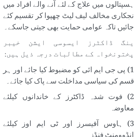
ہسپتالوں میں علاج کے لئے آنے والے افراد میں
نجکاری مخالف لیف لیٹ چھپوا کر تقسیم کئے
جائیں تاکہ عوامی حمایت بھی جیتی جاسکے۔
ینگ ڈاکٹرز ایسوسی ایشن خیبر
پختونخواہ کے مطالبات درجہ ذیل ہیں:
1) پی جی ایم ائی کو مضبوط کیا جائے اور ہر
قسم کی سیاسی مداخلت سے پاک کیا جائے۔
2) فوت شدہ ڈاکٹرز کے خاندانوں کیلئے
معاوضہ
3) ہاوس آفیسرز اور ٹی ایم اوز کیلئے
انڈوومنٹ فنڈز