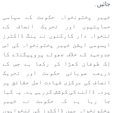
جائیں۔
خیبر پختونخواہ حکومت کے سیاسی
حمایتیوں اور تحریک انصاف کے
تنخواہ دار کارکنوں نے ینگ ڈاکٹرز
ایسوسی ایشن خیبر پختونخواہ کی اس
جدوجہد کے خلاف جھوٹے پروپیگنڈے کا
اِک طوفان کھڑا کر رکھا ہے جس کے
ذریعے صوبائی حکومت اور تحریک
انصاف کی مرکزی قیادت اصل حقائق پر
پردہ ڈالنے کی کوشش کررہی ہے۔ یہ کہا
جا رہا ہے کہ حکومت نے خیبر
پختونخواہ میں ڈاکٹرز کی تنخواہوں