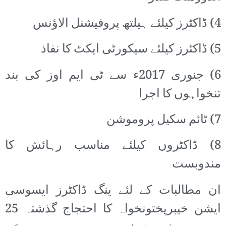
4) ڈاکٹرز کیلئے ہیلتھ پروفیشنل الاؤنس
5) ڈاکٹرز کیلئے سیکورٹی ایکٹ کا نفاذ
6) جنوری 2017ء سے ٹی ایم اوز کی بند
تنخواہوں کا اجرا
7) ٹائم سکیل پروموشن
8) ڈاکٹروں کیلئے مناسب رہائش کا
مندوبست
ان مطالبات کے لئے ینگ ڈاکٹرز ایسوسی
ایشن خیبرپختونخواہ کا احتجاج گذشتہ 25