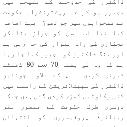
ڈاکٹرز کی جدوجہد کے نتیجے میں
مجبور ہو کر خیبرپختونخواہ حکومت
نے تنخواہوں میں جو تھوڑا بہت اضافہ
کیا تھا اب اسی کو جواز بنا کر
نجکاری کی راہ ہموار کی جا رہی ہے
اور ینگ ڈاکٹرز کو مجبور کیا جا رہا
ہے کہ وہ فی ہفتہ 70 سے 80 گھنٹے
ڈیوٹی کریں۔ اس کے علاوہ جونئیر
ڈاکٹرز کی سپیشلائزیشن کے راستے میں
کئی رکاوٹیں کھڑی کردی گئی ہیں جبکہ
دوسری طرف حکومت کے منظور نظر
ریٹائرڈ پروفیسروں کو انتہائی