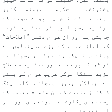
پلندہ ہیں۔ حقیقت تو یہ ہے کہ خیبر
پختونخواہ حکومت ہیلتھ کئیر
ریفارمز کے نام پر پورے صوبے کے
سرکاری ہسپتالوں کی نجکاری کرنا
چاہتی ہے اور ان عوام دشمن ’’اصلاحات‘‘
کا آغاز صوبے کے بڑے ہسپتالوں سے
پہلے ہی کرچکی ہے۔ سرکاری ہسپتالوں
کو ٹھیکے پر دینے اور نجکاری سے علاج
مزید مہنگا ہوکر غریب عوام کی پہنچ
سے بالکل باہر ہوجائے گا۔ ینگ
ڈاکٹرز حکومت کے ان مذموم مقاصد کے
رستے میں رکاوٹ بنے ہوئے ہیں اور اسی
لئے زیر عتاب ہیں۔