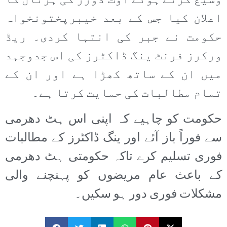
وسیع کرتے ہوئے آؤٹ ڈورز کی ہڑتال کا
اعلان کیا جس کے بعد خیبرپختونخواہ
حکومت نے جبر کی انتہا کردی۔ ریڈ
ورکرز فرنٹ ینگ ڈاکٹرز کی اس جدوجہد
میں ان کے ساتھ کھڑا ہے اور ان کے
تمام مطالبات کی حمایت کرتا ہے۔
حکومت کو چاہیے کہ اپنی اس ہٹ دھرمی
سے فوراً باز آئے اور ینگ ڈاکٹرز کے مطالبات
فوری تسلیم کرے تاکہ حکومتی ہٹ دھرمی
کے باعث عام مریضوں کو پہنچنے والی
مشکلات فوری دور ہو سکیں۔