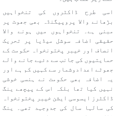
اسی طرح ڈاکٹروں کی تنخواہیں
بڑھانے والا پروپیگنڈہ بھی جھوٹ پر
مبنی ہے۔ تنخواہوں میں ہونے والا
حقیقی اضافہ سوشل میڈیا پر تحریک
انصاف اور خیبر پختونخواہ حکومت کے
حمایتیوں کی جانب سے دئیے جانے والے
جھوٹے اعدادوشمار سے کہیں کم ہے اور
یہ اضافہ بھی حکومت نے ہنسی خوشی
نہیں کیا تھا بلکہ اس کے پیچھے ینگ
ڈاکٹرز ایسوسی ایشن خیبر پختونخواہ
کی سالہا سال کی جدوجہد تھی۔ ینگ