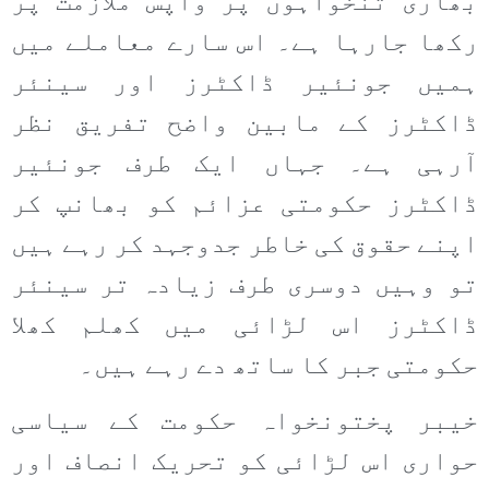
بھاری تنخواہوں پر واپس ملازمت پر
رکھا جارہا ہے۔ اس سارے معاملے میں
ہمیں جونئیر ڈاکٹرز اور سینئر
ڈاکٹرز کے مابین واضح تفریق نظر
آرہی ہے۔ جہاں ایک طرف جونئیر
ڈاکٹرز حکومتی عزائم کو بھانپ کر
اپنے حقوق کی خاطر جدوجہد کر رہے ہیں
تو وہیں دوسری طرف زیادہ تر سینئر
ڈاکٹرز اس لڑائی میں کھلم کھلا
حکومتی جبر کا ساتھ دے رہے ہیں۔
خیبر پختونخواہ حکومت کے سیاسی
حواری اس لڑائی کو تحریک انصاف اور