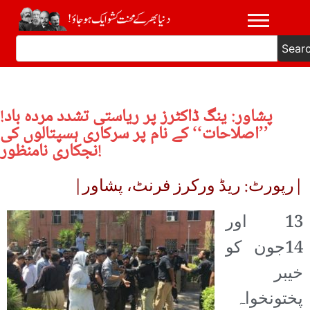
Sear
پشاور: ینگ ڈاکٹرز پر ریاستی تشدد مردہ باد!
’’اصلاحات‘‘ کے نام پر سرکاری ہسپتالوں کی
نجکاری نامنظور!
|رپورٹ: ریڈ ورکرز فرنٹ، پشاور|
13 اور
14جون کو
خیبر
پختونخواہ