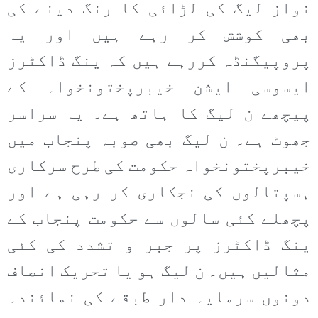
نواز لیگ کی لڑائی کا رنگ دینے کی
بھی کوشش کر رہے ہیں اور یہ
پروپیگنڈہ کررہے ہیں کہ ینگ ڈاکٹرز
ایسوسی ایشن خیبرپختونخواہ کے
پیچھے ن لیگ کا ہاتھ ہے۔ یہ سراسر
جھوٹ ہے۔ ن لیگ بھی صوبہ پنجاب میں
خیبرپختونخواہ حکومت کی طرح سرکاری
ہسپتالوں کی نجکاری کر رہی ہے اور
پچھلے کئی سالوں سے حکومت پنجاب کے
ینگ ڈاکٹرز پر جبر و تشدد کی کئی
مثالیں ہیں۔ ن لیگ ہو یا تحریک انصاف
دونوں سرمایہ دار طبقے کی نمائندہ