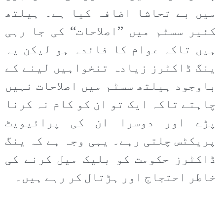
میں بے تحاشا اضافہ کیا ہے۔ ہیلتھ
کئیر سسٹم میں ’’اصلاحات‘‘ کی جا رہی
ہیں تاکہ عوام کا فائدہ ہو لیکن یہ
ینگ ڈاکٹرز زیادہ تنخواہیں لینے کے
باوجود ہیلتھ سسٹم میں اصلاحات نہیں
چاہتے تاکہ ایک تو ان کو کام نہ کرنا
پڑے اور دوسرا ان کی پرائیویٹ
پریکٹس چلتی رہے۔ یہی وجہ ہے کہ ینگ
ڈاکٹرز حکومت کو بلیک میل کرنے کی
خاطر احتجاج اور ہڑتال کر رہے ہیں۔