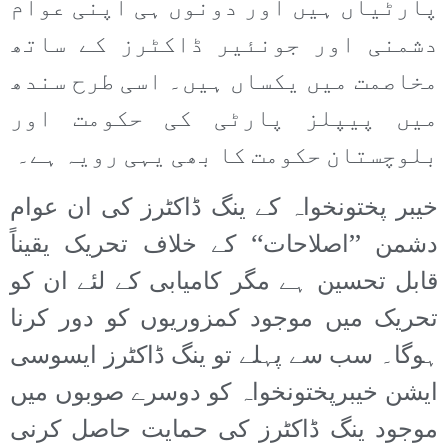
پارٹیاں ہیں اور دونوں ہی اپنی عوام
دشمنی اور جونئیر ڈاکٹرز کے ساتھ
مخاصمت میں یکساں ہیں۔ اسی طرح سندھ
میں پیپلز پارٹی کی حکومت اور
بلوچستان حکومت کا بھی یہی رویہ ہے۔
خیبر پختونخواہ کے ینگ ڈاکٹرز کی ان عوام
دشمن ’’اصلاحات‘‘ کے خلاف تحریک یقیناً
قابل تحسین ہے مگر کامیابی کے لئے ان کو
تحریک میں موجود کمزوریوں کو دور کرنا
ہوگا۔ سب سے پہلے تو ینگ ڈاکٹرز ایسوسی
ایشن خیبرپختونخواہ کو دوسرے صوبوں میں
موجود ینگ ڈاکٹرز کی حمایت حاصل کرنی