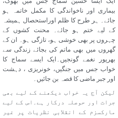
ایک ایسا حسین سماج جس میں بھوک،
بیماری اور ناخواندگی کا مکمل خاتمہ ہو
جائے۔ ہر طرح کا ظلم اوراستحصال ہمیشہ
کے لیے ختم ہو جائے۔ محنت کشوں کے
چہروں پر بھی خوشی ہو، تازگی ہو۔ ان کے
گھروں میں بھی ماتم کی بجائے زندگی سے
بھرپور نغمے گونجیں۔ایک ایسے سماج کا
خواب جس میں جنگیں، خونریزی ، دہشت
اور جبر ماضی کا قصہ بن جائیں۔
لیکن آج یہ خواب دیکھنے کے لیے بھی
جرات اور حوصلہ درکار ہے۔اس کے لیے
مارکسزم کے انقلابی نظریات پر غیر