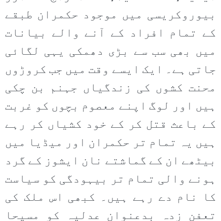
بیوروکریسی میں موجود حکمران طبقے
کے تمام افراد کے آنے والے بیانات
میں بھی سب سے بڑی دھمکی یہی لگائی
جاتی ہے۔ ایک ایسے وقت میں جب کروڑوں
محنت کشوں کی زندگیاں جہنم بن چکی
ہیں اور لوگ اپنے معصوم بچوں کو غربت
کے باعث قتل کر کے خود کشیاں کر رہے
ہیں یہ تمام تر حکمران اور میڈیا میں
بیٹھے ان کے گماشتے نان ایشوز کے گرد
ہونے والی تمام تر بیہودگی کو سیاست
کا نام دے رہے ہیں۔ کبھی اس ملک کی
تعفن زدہ بدعنوان عدلیہ کو مسیحا