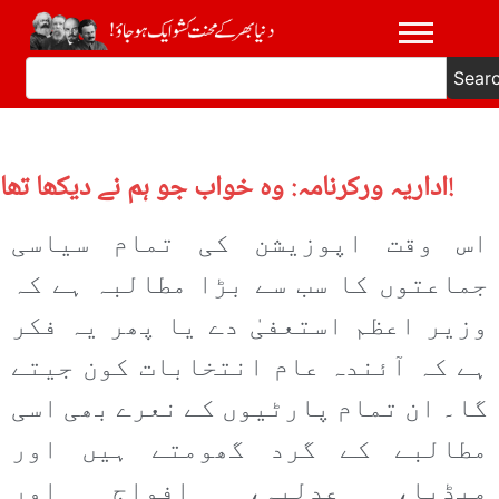
Sear
اداریہ ورکرنامہ: وہ خواب جو ہم نے دیکھا تھا!
اس وقت اپوزیشن کی تمام سیاسی
جماعتوں کا سب سے بڑا مطالبہ ہے کہ
وزیر اعظم استعفیٰ دے یا پھر یہ فکر
ہے کہ آئندہ عام انتخابات کون جیتے
گا۔ ان تمام پارٹیوں کے نعرے بھی اسی
مطالبے کے گرد گھومتے ہیں اور
میڈیا، عدلیہ، افواج اور