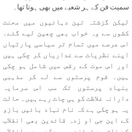
سمیت فن کے ہر شعبے میں بھی ہوتا تھا۔
لیکن گزشتہ تین دہائیوں میں محنت
کشوں سے وہ خواب بھی چھین لیے گئے۔
اس عرصے میں تمام تر سیاسی پارٹیاں
اپنے نظریات سے غداریاں کر چکی ہیں
اور اس موت کے رقص میں شامل ہو چکی
ہیں۔ قوم پرستوں سے لے کر مذہبی
بنیاد پرستوں تک سب اس سرمایہ
دارانہ غلاظت کو ہی چاٹ رہے ہیں۔ حالت
یہ ہو چکی ہے کہ نام نہاد بائیں بازو
کے این جی او زدہ قائدین بھی انقلاب
کے نام سے خوفزدہ ہو چکے ہیں۔ انقلاب