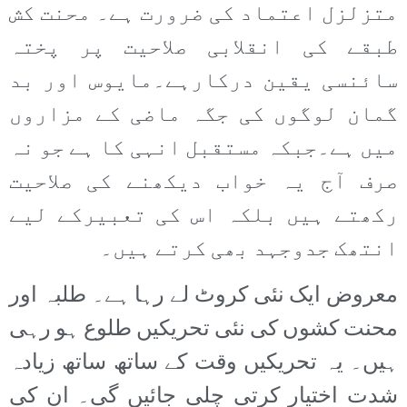
متزلزل اعتماد کی ضرورت ہے۔ محنت کش
طبقے کی انقلابی صلاحیت پر پختہ
سائنسی یقین درکارہے۔مایوس اور بد
گمان لوگوں کی جگہ ماضی کے مزاروں
میں ہے۔جبکہ مستقبل انہی کا ہے جو نہ
صرف آج یہ خواب دیکھنے کی صلاحیت
رکھتے ہیں بلکہ اس کی تعبیرکے لیے
انتھک جدوجہد بھی کرتے ہیں۔
معروض ایک نئی کروٹ لے رہا ہے۔ طلبہ اور
محنت کشوں کی نئی تحریکیں طلوع ہو رہی
ہیں۔ یہ تحریکیں وقت کے ساتھ ساتھ زیادہ
شدت اختیار کرتی چلی جائیں گی۔ ان کی