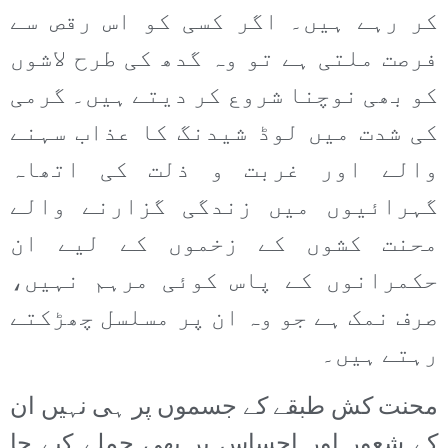
کر رہے ہیں۔ اگر کسی کو اس رقص سے
فرصت ملتی ہے تو وہ گدھ کی طرح لاشوں
کو بھی نوچنا شروع کر دیتے ہیں۔ گرمی
کی شدت میں لوڈ شیدنگ کا عذاب سہنے
والے اور غربت و ذلت کی اتھاہ
گہرائیوں میں زندگی گزارنے والے
محنت کشوں کے زخموں کے لیے ان
حکمرانوں کے پاس کوئی مرہم نہیں،
صرف نمک ہے جو وہ ان پر مسلسل چھڑکتے
رہتے ہیں۔
محنت کش طبقے کے جسموں پر ہی نہیں ان
کے شعور اور احساس پر بھی حملے کیے جا