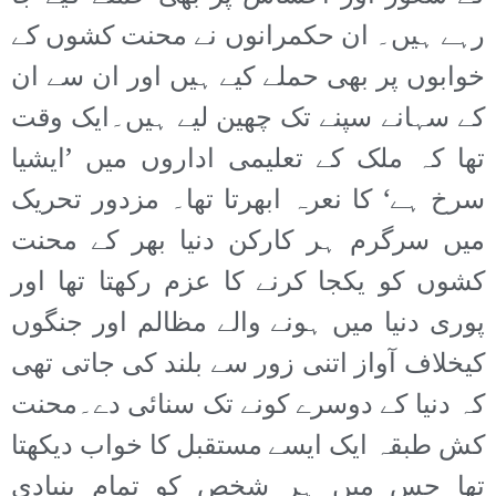
رہے ہیں۔ ان حکمرانوں نے محنت کشوں کے
خوابوں پر بھی حملے کیے ہیں اور ان سے ان
کے سہانے سپنے تک چھین لیے ہیں۔ایک وقت
تھا کہ ملک کے تعلیمی اداروں میں ’ایشیا
سرخ ہے‘ کا نعرہ ابھرتا تھا۔ مزدور تحریک
میں سرگرم ہر کارکن دنیا بھر کے محنت
کشوں کو یکجا کرنے کا عزم رکھتا تھا اور
پوری دنیا میں ہونے والے مظالم اور جنگوں
کیخلاف آواز اتنی زور سے بلند کی جاتی تھی
کہ دنیا کے دوسرے کونے تک سنائی دے۔محنت
کش طبقہ ایک ایسے مستقبل کا خواب دیکھتا
تھا جس میں ہر شخص کو تمام بنیادی