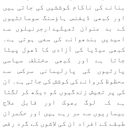
بنانے کی ناکام کوششیں کی جاتی ہیں
اور کبھی ڈیفنس ہاؤسنگ سوسائٹیوں
کے بد عنوان ٹھیکیدارجرنیلوں سے
امیدیں بندھوانے کی سعی ہوتی ہے۔
کبھی میڈیا کی آزادی کا ڈھول پیٹا
جاتا ہے اور کبھی مختلف سیاسی
پارٹیوں کی پارلیمانی سرکس سے
محظوظ کروانے کی کوشش کی جاتی ہے۔ ان
کی پر تعیش زندگیوں کو دیکھ کر لگتا
ہے کہ لوگ بھوک اور قابل علاج
بیماریوں سے مر رہے ہیں اور حکمران
طبقے کے افراد ان کی لاشوں کے گرد رقص