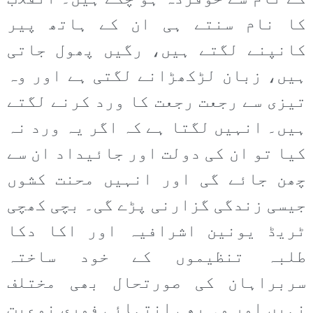
کا نام سنتے ہی ان کے ہاتھ پیر
کانپنے لگتے ہیں، رگیں پھول جاتی
ہیں، زبان لڑکھڑانے لگتی ہے اور وہ
تیزی سے رجعت رجعت کا ورد کرنے لگتے
ہیں۔ انہیں لگتا ہے کہ اگر یہ ورد نہ
کیا تو ان کی دولت اور جائیداد ان سے
چھن جائے گی اور انہیں محنت کشوں
جیسی زندگی گزارنی پڑے گی۔ بچی کھچی
ٹریڈ یونین اشرافیہ اور اکا دکا
طلبہ تنظیموں کے خود ساختہ
سربراہان کی صورتحال بھی مختلف
نہیں اور وہ بھی انتہائی فوری نوعیت