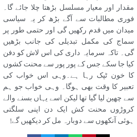
مقدار اور معیار مسلسل بڑھتا چلا جائے گا۔
فوری مطالبات سے آگے بڑھ کر یہ سیاسی
میدان میں قدم رکھیں گی اور حتمی طور پر
سماج کی مکمل تبدیلی کی جانب بڑھیں
گی۔ تاکہ سرمایہ داری کی اس لاش کو دفن
کیا جا سکے جس کے پور پور سے محنت کشوں
کا خون ٹپک رہا ہے۔وہی اس خواب کی
تعبیر کا وقت بھی ہوگا۔ وہی خواب جو ہم
سے چھین لیا گیا تھا لیکن اسے یہاں بسنے والے
کروڑوں محنت کش ایک دن اپنی سلگتی
ہوئی آنکھوں سے دوبارہ مل کر دیکھیں گے!