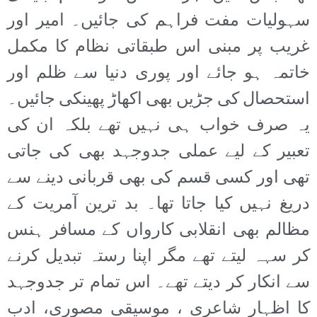
سہولیات مفت فراہم کی جائیں۔ امیر اور
غریب پر مبنی اس طبقاتی نظام کا مکمل
خاتمہ ہو جائے اور پوری دنیا سے ظلم اور
استحصال کی جڑیں بھی اکھاڑ پھینکی جائیں۔
یہ صرف خواب ہی نہیں تھے بلکہ ان کی
تعبیر کے لیے عملی جدوجہد بھی کی جاتی
تھی اور کسی قسم کی بھی قربانی دینے سے
دریغ نہیں کیا جاتا تھا۔ بد ترین آمریت کے
مظالم بھی انقلابی کارواں کے مسافر ہنس
کر سہہ لیتے تھے مگر اپنا رستہ تبدیل کرنے
سے انکار کر دیتے تھے۔ اس تمام تر جدوجہد
کا اظہار شاعری ، موسیقی مصوری، ادب