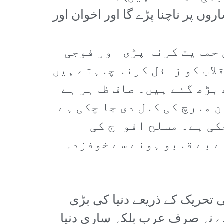
ں پر ناچنا پڑے گا اور اخوان اور
 حمایت کرنا پڑی اور فوجی
لاب کو زائل کرنا چاہتے ہیں
 بڑھ گئے ہیں۔ صاف ظاہر ہے
 مارچ کی کال دی جا چکی ہے
کی ہے۔ مسلح افواج کی
ے بے قابو ہونے سے خوفزدہ
ی تحریک کے ذریعے دنیا کی بڑی
سے نہ صرف عرب بلکہ ساری دنیا