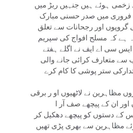
 زخمی ہوئے ہیں جنہیں ربڑ میں
ے۔ فروری میں صدر حسنی مبارک
گروپوں اور رجحانات سے تعلق
بہ ہے کہ مسلح افواج کی سپریم
ایس سی اے ایف نے اگلے ہفتے
ب سے متعارف کرائی جانے والی
تدارکی ستر پوشی کا کام کرے
وں مظاہرین نے لاٹھیوں او ر برقی
اور ان کے پیچھے صف آر ا
 کے دستوں کو پیچھے دھکیل کر
وئے مظاہرین سے بھری پڑی تھیں