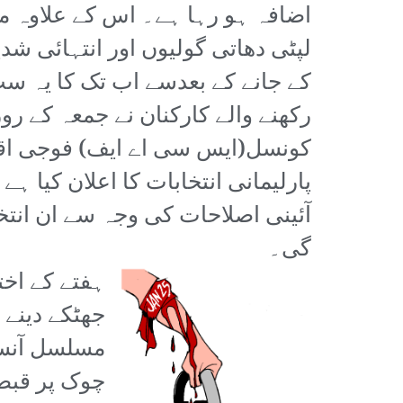
اضافہ ہو رہا ہے۔ اس کے علاوہ م
لپٹی دھاتی گولیوں اور انتہائی ش
کے جانے کے بعدسے اب تک کا یہ 
رکھنے والے کارکنان نے جمعہ کے ر
کونسل(ایس سی اے ایف) فوجی اقتد
پارلیمانی انتخابات کا اعلان کیا
آئینی اصلاحات کی وجہ سے ان انتخ
گی۔
ہفتے کے اخت
جھٹکے دینے 
مسلسل آنسو
چوک پر قبضہ