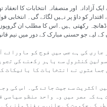
یک آزادانہ اور منصفانہ انتخابات کا انعقاد ت
قتدار کو داؤ پر نہیں لگائے گی۔ انتخابی قو
انچہ رکھتی ہیں۔اس کا مطلب ان گروپوں کے
ان کے لیے جو حسنی مبارک کے دور میں نیم قا
جاری کی ہے جس میں فوج کو ماورائے آ
سولین کنٹرول سے باہر رکھنے کی تجوی
 جماعتوں نے انتخابات کا بائیکاٹ کی
 اکثریت سے جیت جائے گی۔ اس کی وجہ 
ہے کہ مصر میں وہ واحد منظم سیاسی ق
طر کی حکومت کی جانب سے فنڈ ملنے کی 