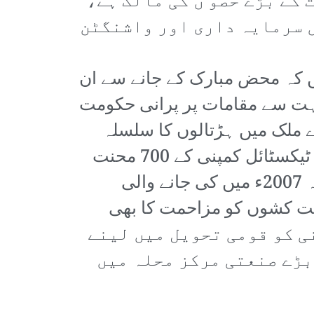
کے بڑے حصو ں کی مالک ہے،
ں سرمایہ داری اور واشنگٹن
ں کہ محض مبارک کے جانے سے ان
 بہت سے مقامات پر پرانی حکومت
 ملک میں ہڑتالوں کا سلسلہ
شروع ہوا جس میں لاکھوں محنت کش شریک ہوئے۔ مثلاً اندو راما شیبن القوم ٹیکسٹائل کمپنی کے 700 محنت
کشوں نے ہڑتال کی اور منافیہ صوبے کے صدر مقام پر قبضہ کر لیا، ان کا مطالبہ 2007ء میں کی جانے والی
حنت کشوں کو مزاحمت کا بھی
مپنی کے محنت کشوں نے 13نومبر کو کمپنی کو قومی تحویل میں لینے
بڑے صنعتی مرکز محلہ میں