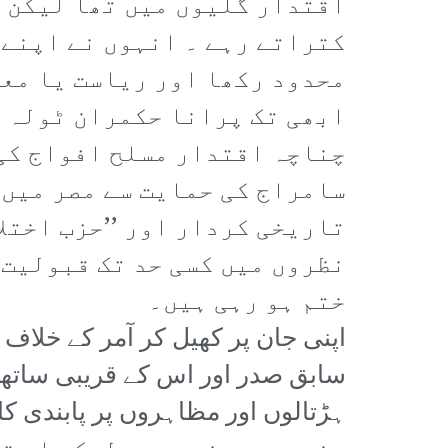
اقتدار گلیوں میں تھا لیکن ن
کتراتے رہے ۔ انہوں نے اپنے 
محدود رکھا اور ریاست یا معی
ابھی تک پرانا حکمران ٹولہ 
چناچہ اقتدار مسلح افواج کی 
سامراج کی حمایت سے مصر میں 
تاریخی کردار اور ’’حزب اختلا
نظروں میں کسی حد تک قبولیت 
ختم ہو رہی ہیں۔
اپنی جان پر کھیل کر آمر کے خلاف 
سابق صدر اور اس کے قریبی ساتھی