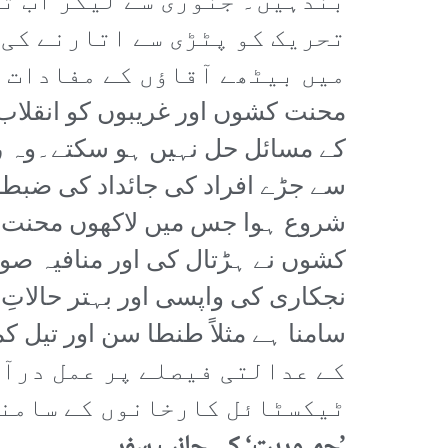
بندہیں۔ جنوری سے لیکر اب تک
تحریک کو پٹڑی سے اتارنے کی 
میں بیٹھے آقاؤں کے مفادات ک
محنت کشوں اور غریبوں کو انقلاب
کے مسائل حل نہیں ہو سکتے۔وہ روز
سے جڑے افراد کی جائداد کی ضبطگ
نجکاری کی واپسی اور بہتر حالاتِ
کے عدالتی فیصلے پر عمل درآم
ٹیکسٹائل کارخانوں کے سامنے
’جمہوریت‘ کی جانب سفر