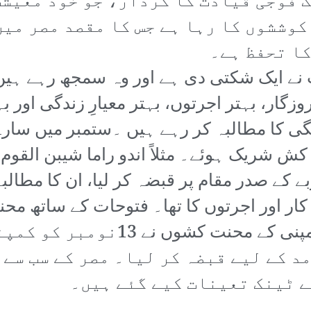
 فوجی قیادت کا کردار، جو خود معیشت 
کوششوں کا رہا ہے جس کا مقصد مصر می
ا تحفظ ہے۔
 نے ایک شکتی دی ہے اور وہ سمجھ رہے ہی
گار، بہتر اجرتوں، بہتر معیارِ زندگی اور
ی کا مطالبہ کر رہے ہیں ۔ستمبر میں سارے
 کار اور اجرتوں کا تھا۔ فتوحات کے ساتھ م
سامنا ہے مثلاً طنطا سن اور تیل ک
د کے لیے قبضہ کر لیا۔ مصر کے سب سے 
 ٹینک تعینات کیے گئے ہیں۔