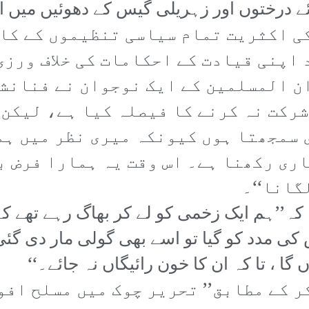
ے درختوں اور زہریلی گیس کے دھوئیں میں اپن
ی اکثریت تمام سیاسی تنظیموں کے کا
 اپنی قیادت کے احکامات کی خلاف ورزی
ن المسلمین کے ایک نوجوان نے فنانشل
شرکت نہ کرنے کا فیصلہ کیا ہے، لیکن 
 سمجھتا ہوں کیونکہ میری نظر میں ہمی
ری رکھنا ہے۔ اس وقت یہ ہمارا فرض ب
گانا‘‘۔
ا کہ’’ہم ایک زخمی کو لے کر بھاگ رہے تھے ک
 مدد کو گیا تو اسے بھی گولی مار دی گئی
ا ، تا کہ ان کا خون رائیگاں نہ جائے۔‘‘
 کے مطابق’’ تحریر چوک میں مسلح افو