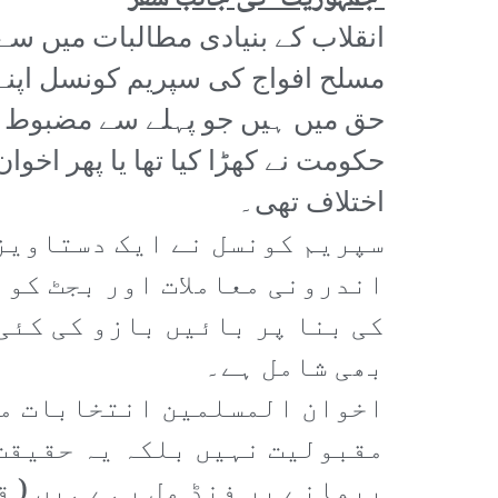
انقلاب کے بنیادی مطالبات میں سے ا
مسلح افواج کی سپریم کونسل اپنے ا
حق میں ہیں جو پہلے سے مضبوط ڈھ
حکومت نے کھڑا کیا تھا یا پھر اخو
اختلاف تھی۔
سپریم کونسل نے ایک دستاویز 
اندرونی معاملات اور بجٹ کو 
کی بنا پر بائیں بازو کی کئی
بھی شامل ہے۔
اخوان المسلمین انتخابات میں
مقبولیت نہیں بلکہ یہ حقیقت 
پیمانے پر فنڈ مل رہے ہیں ( ق