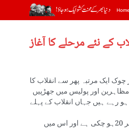
Hom
چوک ایک مرتبہ پھر سے انقلاب کا
ے مظاہرین اور پولیس میں جھڑپیں
ہو رہے ہیں جہاں انقلاب کے پہلے
وزارت صحت کے مطابق اتوار اور سوموار کو مرنے والوں کی تعداد 11سے بڑھ کر 20ہو چکی ہے اور اس میں