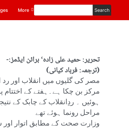
ages
More
Search
تحریر: حمید علی زادہ‘ برائن ایڈمز:-
(ترجمہ: فرہاد کیانی)
مصر کی گلیوں میں انقلاب اور رد 
مرکز بن چکا ہے۔
ہفتے کے اختتام پ
ہوئیں ۔ ردِانقلاب کے چابک کے نتی
مراحل رونما ہوئے تھے