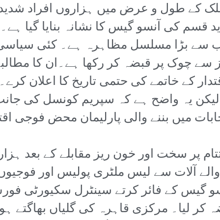
لک کے طول و عرض میں ہزاروں افراد شدید
دید قسم کی آنسو گیس کا نشانہ بنایا گیا ہ
سب سے بڑا مسلسل مظاہرہ ہے۔ کئی سیاسی 
وز سے چوک پر قبضہ کر رکھا ہے۔ان کا مطال
ار کے خاتمے کی حتمی تاریخ کا اعلان کرے۔
 ہے لیکن یہ واضح ہے کہ سپریم کونسل کی جان
ابات میں بننے والی پارلیمان محض فوجی اق
تام پر سخت اور خون ریز مقابلے کے بعد ہزار
والے آلات سے لیس ملٹری پولیس اور فوجیوں 
 گیس کے فائر کرتے سینٹرل سکیورٹی فورس
 کر لیا۔ مرکزی قاہرہ کی گلیاں بھاگتے ہ