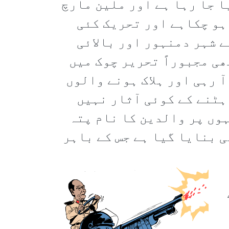
 جا رہا ہے اور ملین مارچ
ہو چکاہے اور تحریک کئی
 شہر دمنہور اور بالائی
ھی مجبوراً تحریر چوک میں
 رہی اور ہلاک ہونے والوں
ہٹنے کے کوئی آثار نہیں
وں پر والدین کا نام پتہ
 بنایا گیا ہے جس کے باہر