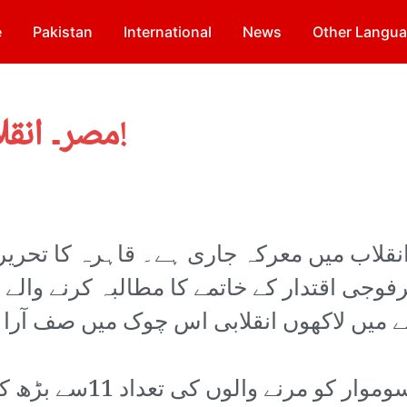
e
Pakistan
International
News
Other Langu
مصر۔ انقلاب کے نئے مرحلے کا آغاز!
انقلاب میں معرکہ جاری ہے۔ قاہرہ کا تحریر 
رفوجی اقتدار کے خاتمے کا مطالبہ کرنے وال
جے میں لاکھوں انقلابی اس چوک میں صف آرا 