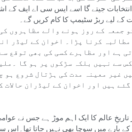
تخابات جیتے گا اسے ایس سی اے ایف کے اشارو
 کے لیے ربڑ سٹیمپ کا کام کریں گے۔
و جمعہ کے روز ہونے والے مظاہروں کی
مطالبہ کرنا پڑا۔ اخوان کے لیڈر انق
تی ہے اور مظاہرے کسی کی بھی توقع سے
س سے نہیں بلکہ سڑکوں پر ہو گا ۔ملین
ں غیر معینہ مدت کی ہڑتال شروع ہو چ
گئے ہیں اور اخوان کے لیڈران حالات ک
تاریخِ عالم کا ایک اہم موڑ ہے جس نے عوام
ے کے بارے میں سوچا بھی نہیں جاتا تھا۔اس 