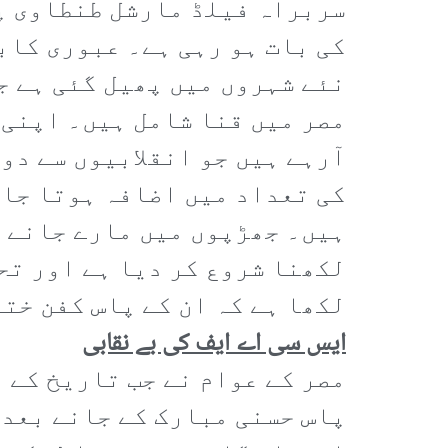
سربراہ فیلڈ مارشل طنطاوی پر
کی بات ہو رہی ہے۔ عبوری کاب
نئے شہروں میں پھیل گئی ہے ج
مصر میں قنا شامل ہیں۔ اپنی 
آرہے ہیں جو انقلابیوں سے دور
کی تعداد میں اضافہ ہوتا جا 
ہیں۔ جھڑپوں میں مارے جانے ک
لکھنا شروع کر دیا ہے اور تح
لکھا ہے کہ ان کے پاس کفن ختم
ایس سی اے ایف کی بے نقابی
مصر کے عوام نے جب تاریخ کے 
پاس حسنی مبارک کے جانے بعد 