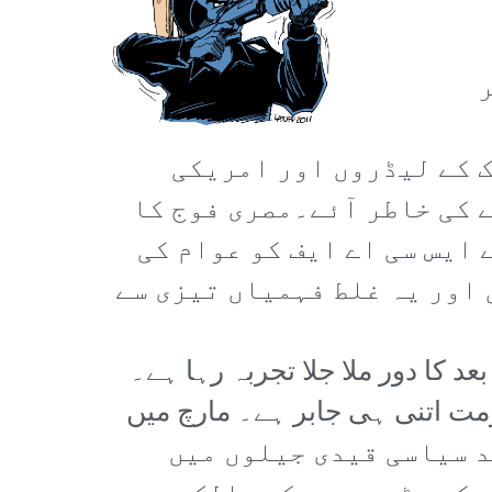
ک کے لیڈروں اور امریکی
 کی خاطر آئے۔مصری فوج کا
 ایس سی اے ایف کو عوام کی
اور یہ غلط فہمیاں تیزی سے
د کا دور ملا جلا تجربہ رہا ہے۔
مت اتنی ہی جابر ہے۔ مارچ میں
 پابندی کا قانون لاگو کیا گیا اور اب بھی 1200 سے زائد سیاسی قیدی جیلوں میں