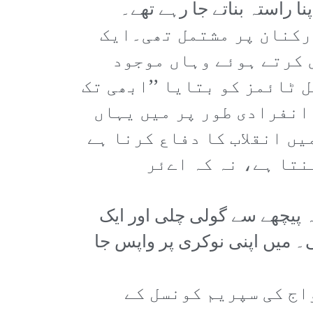
ا راستہ بناتے جا رہے تھے۔
رکنان پر مشتمل تھی۔ایک
 کرتے ہوئے وہاں موجود
 ٹائمز کو بتایا ’’ابھی تک
انفرادی طور پر میں یہاں
ں انقلاب کا دفاع کرنا ہے
نتا ہے، نہ کہ اےئر
ہ پیچھے سے گولی چلی اور ایک
۔ میں اپنی نوکری پر واپس جا
اج کی سپریم کونسل کے