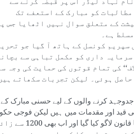
ام نہاد لیڈر اس پر قبضہ کرنے سے
مطالبات کو مبارک کے استعفے تک
شت کے متعلق سوال نہیں اٹھایا جس پر
مسلط ہے۔
سپریم کونسل کے ہاتھ آ گیا جو تحری
سرمایہ داری کو مکمل تباہی سے بچانے
ف‘‘ کی تمام قوتوں کی حمایت کی وجہ سے
حاصل ہوئی۔ لیکن تجربات سکھاتے ہیں 
جدوجہد کرنے والوں کے لیے حسنی مبارک کے بع
 قید اور مقدمات میں ہیں لیکن فوجی حکو
ہڑتالوں اور مظاہروں پر