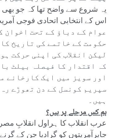
یہ شروع سے واضح تھا کہ جو بھی ان
اس کے انتخابی اتحادی فوجی آمریت
عوام کے دباؤ کے تحت اخوان ک
حکومت کے خاتمے کی تاریخ کا 
لیکن انقلاب کی اپنی حرکت ہو
کہ اقتدار کا فیصلہ بیلٹ باک
اور سویز میں ایک کارخانے می
سپریم کونسل کے دن تھوڑے رہ 
ہیں۔
ہم کس مرحلے پر ہیں؟
عرب انقلاب کا ہراول انقلابِ مصر 
جابرآمریتوں کو گرادیا جن کے گرن