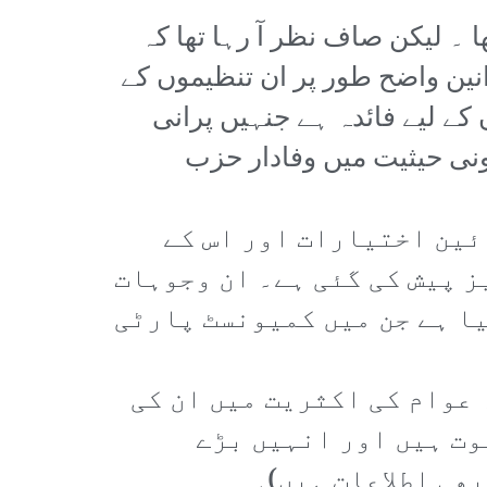
ھا ۔ لیکن صاف نظر آ رہا تھا کہ
انین واضح طور پر ان تنظیموں کے
 لیے فائدہ ہے جنہیں پرانی
نونی حیثیت میں وفادار حزب
ئین اختیارات اور اس کے
ز پیش کی گئی ہے۔ ان وجوہات
ا ہے جن میں کمیونسٹ پارٹی
عوام کی اکثریت میں ان کی
وت ہیں اور انہیں بڑے
بھی اطلاعات ہیں)۔