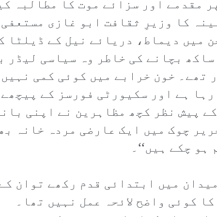
 مقدمے اور سزائے موت کا مطالبہ کیا
ینہ کا وزیرِ ثقافت ابو غازی مستعفی 
ن میں دیماط، دریائے نیل کے ڈیلٹا کے
ساکھ بچانے کی خاطر وہ سیاسی لیڈر ب
 تھے۔ خون خرابے میں کوئی کمی نہیں آ
رہا ہے اور سکیورٹی فورسز کے پیچھے 
ے پیش نظر کچھ مظاہرین نے اپنی بانہ
ریر چوک میں ایک عارضی مردہ خانہ بھی
 ہو چکے ہیں‘‘۔
میدان میں ابتدائی قدم رکھے توان کے
کا کوئی واضح لائحہ عمل نہیں تھا۔