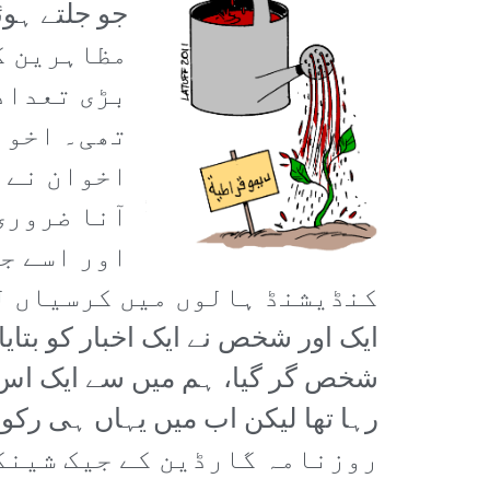
جو جلتے ہوئ
مظاہرین ک
بڑی تعداد
تھی۔ اخوا
اخوان نے 
آنا ضروری
اور اسے جا
کنڈیشنڈ ہالوں میں کرسیاں ل
ایک اور شخص نے ایک اخبار کو بتای
شخص گر گیا، ہم میں سے ایک اس کی
رہا تھا لیکن اب میں یہاں ہی رکوں گ
روزنامہ گارڈین کے جیک شینکر