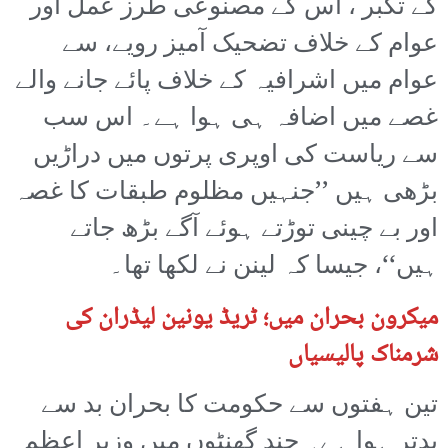
کے تکبر ، اس کے مصنوعی طرز عمل اور
عوام کے خلاف تضحیک آمیز رویے، سے
عوام میں اشرافیہ کے خلاف پائے جانے والے
غصے میں اضافہ ہی ہوا ہے۔ اس سب
سے ریاست کی اوپری پرتوں میں دراڑیں
بڑھی ہیں ’’جنہیں مظلوم طبقات کا غصہ
اور بے چینی توڑتے ہوئے آگے بڑھ جاتے
ہیں‘‘، جیسا کہ لینن نے لکھا تھا۔
میکرون بحران میں؛ ٹریڈ یونین لیڈران کی
شرمناک پالیسیاں
تین ہفتوں سے حکومت کا بحران بد سے
بدتر ہوا ہے۔ چند گھنٹوں میں وزیر اعظم