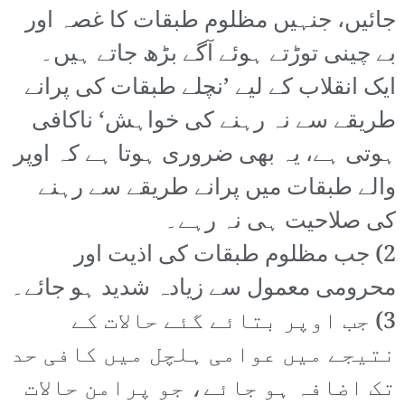
جائیں، جنہیں مظلوم طبقات کا غصہ اور
بے چینی توڑتے ہوئے آگے بڑھ جاتے ہیں۔
ایک انقلاب کے لیے ’نچلے طبقات کی پرانے
طریقے سے نہ رہنے کی خواہش‘ ناکافی
ہوتی ہے، یہ بھی ضروری ہوتا ہے کہ اوپر
والے طبقات میں پرانے طریقے سے رہنے
کی صلاحیت ہی نہ رہے۔
2) جب مظلوم طبقات کی اذیت اور
محرومی معمول سے زیادہ شدید ہو جائے۔
3) جب اوپر بتائے گئے حالات کے
نتیجے میں عوامی ہلچل میں کافی حد
تک اضافہ ہو جائے، جو پرامن حالات