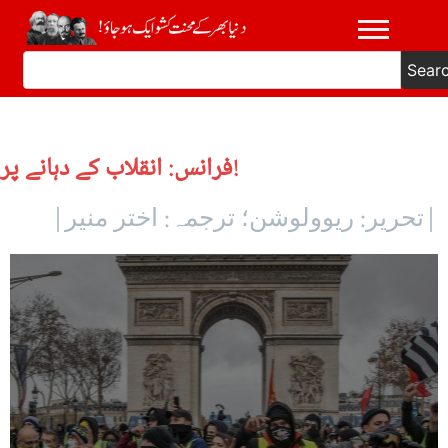
Sear
فرانس: انقلاب کے دہانے پر!
|تحریر: ریوولوشن؛ ترجمہ: اختر منیر|