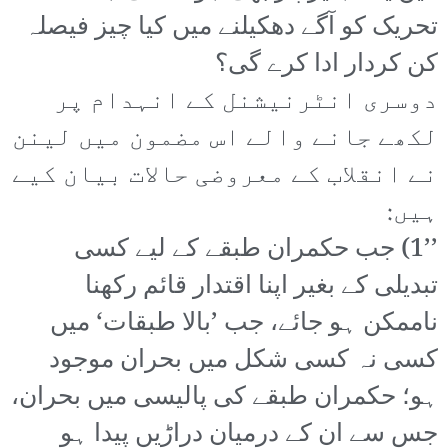
تحریک کو آگے دھکیلنے میں کیا چیز فیصلہ
کن کردار ادا کرے گی؟
دوسری انٹرنیشنل کے انہدام پر
لکھے جانے والے اس مضمون میں لینن
نے انقلاب کے معروضی حالات بیان کیے
ہیں:
’’1) جب حکمران طبقے کے لیے کسی
تبدیلی کے بغیر اپنا اقتدار قائم رکھنا
ناممکن ہو جائے، جب ’بالا طبقات‘ میں
کسی نہ کسی شکل میں بحران موجود
ہو؛ حکمران طبقے کی پالیسی میں بحران،
جس سے ان کے درمیان دراڑیں پیدا ہو