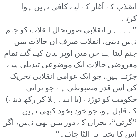
انقلاب کے آغاز کے لیے کافی نہیں ہوا
کرتے:
’’۔۔۔ ہر انقلابی صورتحال انقلاب کو جنم
نہیں دیتی، انقلاب صرف ان حالات میں
جنم لیتا ہے جن میں اوپر بیان کیے گئے تمام
معروضی حالات ایک موضوعی تبدیلی سے
جڑتے ہیں، جو ایک عوامی انقلابی تحریک
کی اس قدر مضبوطی ہے جو پرانی
حکومت کو توڑنے (یا اسے ہلا کر رکھ دینے)
کے قابل ہو، جو خود بخود کبھی نہیں
’’گرتی‘‘، بحران کے دور میں بھی نہیں، اگر
اس کا تختہ نہ الٹا جائے۔‘‘