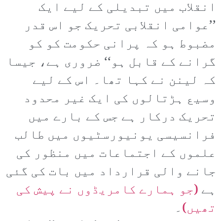
انقلاب میں تبدیلی کے لیے ایک
’’عوامی انقلابی تحریک جو اس قدر
مضبوط ہو کہ پرانی حکومت کو کو
گرانے کے قابل ہو‘‘ ضروری ہے، جیسا
کہ لینن نے کہا تھا۔ اس کے لیے
وسیع ہڑتالوں کی ایک غیر محدود
تحریک درکار ہے جس کے بارے میں
فرانسیسی یونیورسٹیوں میں طالب
علموں کے اجتماعات میں منظور کی
جانے والی قرارداد میں بات کی گئی
ہے
(جو ہمارے کامریڈوں نے پیش کی
تھیں)
۔