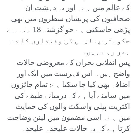
کے عالم میں ہے۔ اور یہ دہشت ان
صحافیوں کی پریشان سطروں میں بھی
پڑھی جاسکتی ہے جو گزشتہ 18 ماہ سے
حکومتی پالیسی کی وفاداری کا دم
بھر رہے ہیں۔
پس انقلابی بحران کے معروضی حالات
واضح ہیں۔ اس فہرست میں ایک اور
اضافہ بھی کیا جا سکتا ہے: تمام جائزوں
میں سامنے آیا ہے کہ درمیانے طبقے کی
اکثریت پیلی واسکٹ والوں کی حمایت
میں ہے۔ اسی مضمون میں لینن وضاحت
کرتا ہے کہ یہ حالات علیحدہ علیحدہ