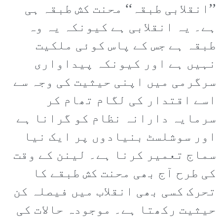
’’انقلابی طبقہ‘‘ محنت کش طبقہ ہی
ہے۔ یہ انقلابی ہے کیونکہ یہ وہ
طبقہ ہے جس کے پاس کوئی ملکیت
نہیں ہے اور کیونکہ پیداواری
سرگرمی میں اپنی حیثیت کی وجہ سے
اسے اقتدار کی لگام تھام کر
سرمایہ دارانہ نظام کو گرانا ہے
اور سوشلسٹ بنیادوں پر ایک نیا
سماج تعمیر کرنا ہے۔ لینن کے وقت
کی طرح آج بھی محنت کش طبقے کا
تحرک کسی بھی انقلاب میں فیصلہ کن
حیثیت رکھتا ہے۔ موجودہ حالات کی