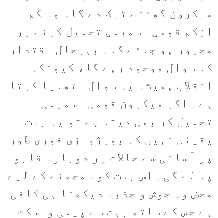
میکرون گھٹنے ٹیک دے گا۔ وہ کم
ازکم قومی اسمبلی تحلیل کرنے پر
مجبور ہو جائے گا۔ بہرحال اقتدار
کا سوال موجود رہے گا، کیونکہ
انقلاب ہمیشہ یہ سوال اٹھایا کرتا
ہے۔ اگر میکرون قومی اسمبلی
تحلیل کر بھی دیتا ہے تو یہ بات
یقینی نہیں کہ بورژوازی فوری طور
پر آسانی سے حالات پر دوبارہ قابو
پا لے گی۔ اس بات کو سمجھنے کے لیے
محض وہ جوش و جذبہ دیکھنا ہی کافی
ہے جس کے ساتھ بہت سے پیلی واسکٹ