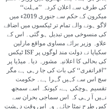
کی طرف سے اعلان کردہ ’’مہلت‘‘
میکرون کے حکم سے جنوری 2019ء میں
لاگو ہونے والے تمام تر ٹیکسوں میں اضافے
کی منسوخی میں تبدیل ہو گئی۔ اس کے
علاوہ وزیر برائے مساوی مواقع مارلین
سکیاپا نے دولت مند لوگوں پر ISF ٹیکس
کی بحالی کا اعلانیہ مشورہ دیا۔ میڈیا پر
’’افراتفری‘‘ کی بات کی جا رہی ہے مگر
سچ اس سے کہیں گہرا ہے۔ حکومت
تقسیم ہوچکی ہے، کیونکہ اسے سمجھ
نہیں آ رہی کہ اس سماجی بحران سے
کس طرح نمٹا جائے۔ وہ اس وقت دہشت