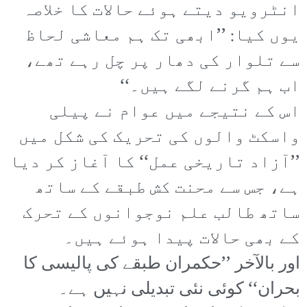
انٹرویو دیتے ہوئے حالات کا خلاصہ
یوں کیا: ’’ابھی تک ہم معاشی لحاظ
سے تلوار کی دھار پر چل رہے تھے،
اب ہم گرنے لگے ہیں۔‘‘
اس کے نتیجے میں عوام نے پیلی
واسکٹ والوں کی تحریک کی شکل میں
’’آزاد تاریخی عمل‘‘ کا آغاز کر دیا
ہے، جس سے محنت کش طبقے کے ساتھ
ساتھ طالب علم نوجوانوں کے تحرک
کے بھی حالات پیدا ہوئے ہیں۔
اور بالآخر ’’حکمران طبقے کی پالیسی کا
بحران‘‘ کوئی نئی تبدیلی نہیں ہے۔