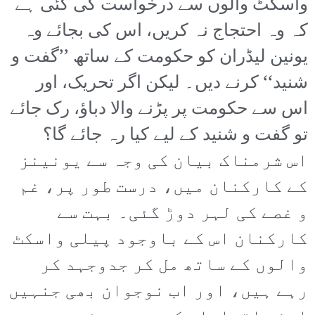
واسکٹ والوں سے درخواست کی گئی ہے
کہ وہ احتجاج نہ کریں، اس کی بجائے وہ
یونین لیڈران کو حکومت کے ساتھ ’’گفت و
شنید‘‘ کرنے دیں۔ لیکن اگر تحریک، اور
اس سے حکومت پر پڑنے والا دباؤ، رک جائے
تو گفت و شنید کے لیے کیا رہ جائے گا؟
اس شرمناک بیان کی وجہ سے یونینز
کے کارکنان میں، درست طور پر، غم
و غصے کی لہر دوڑ گئی۔ بہت سے
کارکنان اس کے باوجود پیلی واسکٹ
والوں کے ساتھ مل کر جدوجہد کر
رہے ہیں، اور اب نوجوان بھی جنہیں