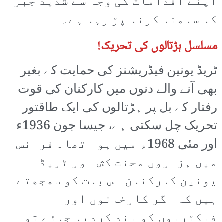
اپنے اقدامات کی وجہ سے شدید جبر
کا سامنا کرنا پڑ رہا ہے۔
مسلسل ہڑتالوں کی تحریک!
ٹریڈ یونین فیڈریشنز کی حمایت کے بغیر
بھی آنے والے دنوں میں کارکنان کی قوت
رفتار کے بل پر ہڑتالوں کی ایک طاقتور
تحریک چل سکتی ہے، جیسا جون 1936ء
اور مئی 1968ء میں ہوا تھا۔ فرانس
میں ہزاروں محنت کش اور ٹریڈ
یونین کارکنان اس بات کو سمجھتے
ہیں کہ اگر کارخانوں اور
فیکٹریوں کو بند کردیا جائے تو