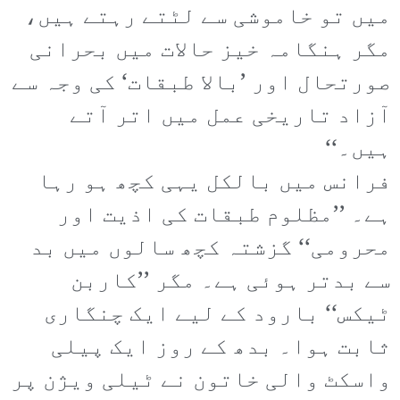
میں تو خاموشی سے لٹتے رہتے ہیں،
مگر ہنگامہ خیز حالات میں بحرانی
صورتحال اور ’بالا طبقات‘ کی وجہ سے
آزاد تاریخی عمل میں اتر آتے
ہیں۔‘‘
فرانس میں بالکل یہی کچھ ہو رہا
ہے۔ ’’مظلوم طبقات کی اذیت اور
محرومی‘‘ گزشتہ کچھ سالوں میں بد
سے بدتر ہوئی ہے۔ مگر ’’کاربن
ٹیکس‘‘ بارود کے لیے ایک چنگاری
ثابت ہوا۔ بدھ کے روز ایک پیلی
واسکٹ والی خاتون نے ٹیلی ویژن پر