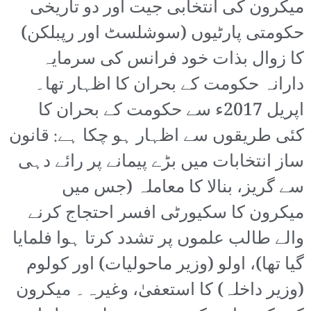
میکرون کی انتخابی جیت اور دو تاریخی
حکومتی پارٹیوں (سوشلسٹ اور رپبلکن)
کا زوال بذات خود فرانس کی سرمایہ
دارانہ حکومت کے بحران کا اظہار تھا۔
اپریل 2017ء سے حکومت کے بحران کا
کئی طریقوں سے اظہار ہو چکا ہے: قانون
ساز انتخابات میں بڑے پیمانے پر رائے دہی
سے گریز، بنالا کا معاملہ (جس میں
میکرون کا سکیورٹی افسر احتجاج کرنے
والے طالب علموں پر تشدد کرتا ہوا فلمایا
گیا تھا)، اولو (وزیر ماحولیات) اور کولوم
(وزیر داخلہ) کا استعفیٰ، وغیرہ۔ میکرون