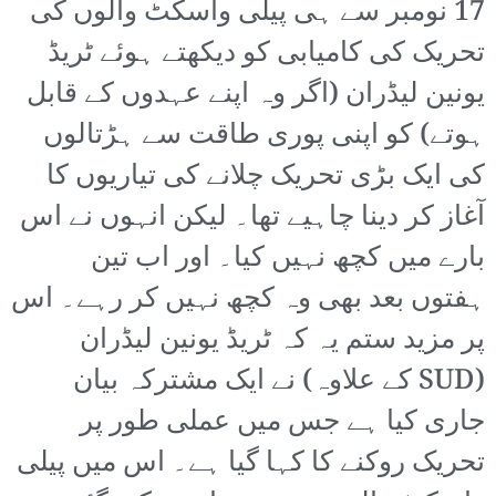
17 نومبر سے ہی پیلی واسکٹ والوں کی
تحریک کی کامیابی کو دیکھتے ہوئے ٹریڈ
یونین لیڈران (اگر وہ اپنے عہدوں کے قابل
ہوتے) کو اپنی پوری طاقت سے ہڑتالوں
کی ایک بڑی تحریک چلانے کی تیاریوں کا
آغاز کر دینا چاہیے تھا۔ لیکن انہوں نے اس
بارے میں کچھ نہیں کیا۔ اور اب تین
ہفتوں بعد بھی وہ کچھ نہیں کر رہے۔ اس
پر مزید ستم یہ کہ ٹریڈ یونین لیڈران
(SUD کے علاوہ) نے ایک مشترکہ بیان
جاری کیا ہے جس میں عملی طور پر
تحریک روکنے کا کہا گیا ہے۔ اس میں پیلی