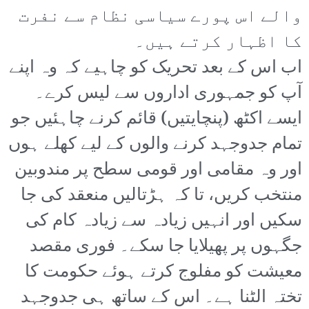
والے اس پورے سیاسی نظام سے نفرت
کا اظہار کرتے ہیں۔
اب اس کے بعد تحریک کو چاہیے کہ وہ اپنے
آپ کو جمہوری اداروں سے لیس کرے۔
ایسے اکٹھ (پنچایتیں) قائم کرنے چاہئیں جو
تمام جدوجہد کرنے والوں کے لیے کھلے ہوں
اور وہ مقامی اور قومی سطح پر مندوبین
منتخب کریں، تا کہ ہڑتالیں منعقد کی جا
سکیں اور انہیں زیادہ سے زیادہ کام کی
جگہوں پر پھیلایا جا سکے۔ فوری مقصد
معیشت کو مفلوج کرتے ہوئے حکومت کا
تختہ الٹنا ہے۔ اس کے ساتھ ہی جدوجہد