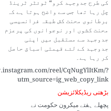
کی طرح جدوجہد کرو“ ٹوئٹر ٹرینڈ
چل رہا تھا جس سے واضح ہوتا ہے کہ
برطانوی محنت کش طبقہ فرانسیسی
محنت کشوں اور نوجوانوں کی پرعزم
جدوجہد سے مستقبل میں اپنی
جدوجہد کے لئے قیمتی اسباق حاصل
کر رہا ہے۔
.instagram.com/reel/CqNugYlItKm/?
utm_source=ig_web_copy_link
بڑھتی ریڈیکلائزیشن
پچھلے ہفتے میکرون حکومت نے