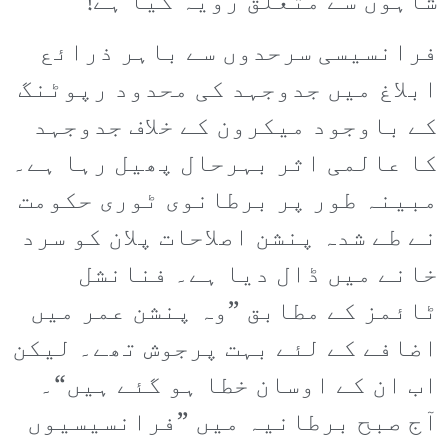
شاہوں سے متعلق رویہ کیا ہے!
فرانسیسی سرحدوں سے باہر ذرائع
ابلاغ میں جدوجہد کی محدود رپوٹنگ
کے باوجود میکرون کے خلاف جدوجہد
کا عالمی اثر بہرحال پھیل رہا ہے۔
مبینہ طور پر برطانوی ٹوری حکومت
نے طے شدہ پنشن اصلاحات پلان کو سرد
خانے میں ڈال دیا ہے۔ فنانشل
ٹائمز کے مطابق ”وہ پنشن عمر میں
اضافے کے لئے بہت پرجوش تھے۔ لیکن
اب ان کے اوسان خطا ہو گئے ہیں“۔
آج صبح برطانیہ میں ”فرانسیسیوں