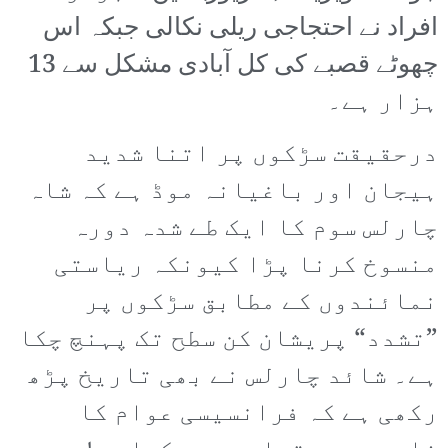
افراد نے احتجاجی ریلی نکالی جبکہ اس
چھوٹے قصبے کی کل آبادی مشکل سے 13
ہزار ہے۔
درحقیقت سڑکوں پر اتنا شدید
ہیجان اور باغیانہ موڈ ہے کہ شاہ
چارلس سوم کا ایک طے شدہ دورہ
منسوخ کرنا پڑا کیونکہ ریاستی
نمائندوں کے مطابق سڑکوں پر
”تشدد“ پریشان کن سطح تک پہنچ چکا
ہے۔ شائد چارلس نے بھی تاریخ پڑھ
رکھی ہے کہ فرانسیسی عوام کا