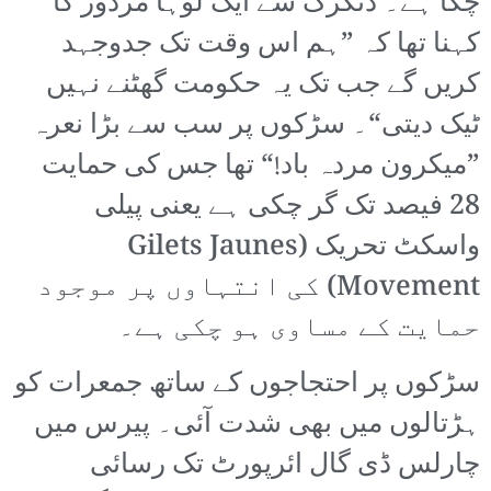
چکا ہے۔ ڈنکرک سے ایک لوہا مزدور کا
کہنا تھا کہ ”ہم اس وقت تک جدوجہد
کریں گے جب تک یہ حکومت گھٹنے نہیں
ٹیک دیتی“۔ سڑکوں پر سب سے بڑا نعرہ
”میکرون مردہ باد!“ تھا جس کی حمایت
28 فیصد تک گر چکی ہے یعنی پیلی
واسکٹ تحریک (Gilets Jaunes
Movement) کی انتہاوں پر موجود
حمایت کے مساوی ہو چکی ہے۔
سڑکوں پر احتجاجوں کے ساتھ جمعرات کو
ہڑتالوں میں بھی شدت آئی۔ پیرس میں
چارلس ڈی گال ائرپورٹ تک رسائی