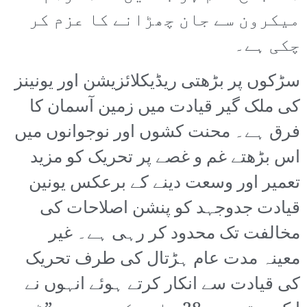
میکرون سے جان چھڑانے کا عزم کر
چکی ہے۔
سڑکوں پر بڑھتی ریڈیکلائزیشن اور یونینز
کی ملک گیر قیادت میں زمین آسمان کا
فرق ہے۔ محنت کشوں اور نوجوانوں میں
اس بڑھتے غم و غصے پر تحریک کو مزید
تعمیر اور وسعت دینے کے برعکس یونین
قیادت جدوجہد کو پنشن اصلاحات کی
مخالفت تک محدود کر رہی ہے۔ غیر
معینہ مدت عام ہڑتال کی طرف تحریک
کی قیادت سے انکار کرتے ہوئے انہوں نے