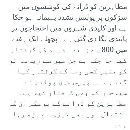
مظاہرین کو ڈرانے کی کوششوں میں
سڑکوں پر پولیس تشدد بہیمانہ ہو چکا
ہے اور کلیدی شہروں میں احتجاجوں پر
پابندی لگا دی گئی ہے۔ پچھلے ایک ہفتے
میں 800 سے زائد افراد کو گرفتار
کیا جا چکا ہے جن میں سے زیادہ تر
کو بغیر کسی وجہ کے گرفتار کیا
گیا ہے۔۔۔پیرس میں پولیس نے
سیاحوں کو بھی گرفتار کیا ہے۔
مظاہرین کو ڈرانے کے برعکس ان کا
اشتعال اور بھی تیزی سے بڑھ رہا
ہے۔