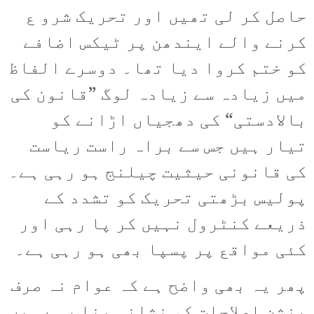
حاصل کر لی تھیں اور تحریک شرو ع
کرنے والے ایندھن پر ٹیکس اضافے
کو ختم کروا دیا تھا۔ دوسرے الفاظ
میں زیادہ سے زیادہ لوگ ”قانون کی
بالادستی“ کی دھجیاں اڑانے کو
تیار ہیں جس سے براہ راست ریاست
کی قانونی حیثیت چیلنج ہو رہی ہے۔
پولیس بڑھتی تحریک کو تشدد کے
ذریعے کنٹرول نہیں کر پا رہی اور
کئی مواقع پر پسپا بھی ہو رہی ہے۔
پھر یہ بھی واضح ہے کہ عوام نہ صرف
پنشن اصلاحات کو نشانہ بنا رہے ہیں