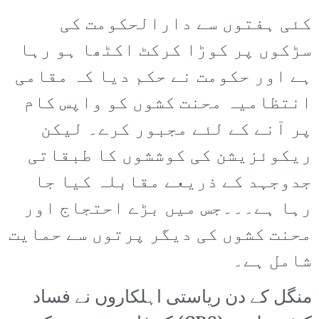
کئی ہفتوں سے دارالحکومت کی
سڑکوں پر کوڑا کرکٹ اکٹھا ہو رہا
ہے اور حکومت نے حکم دیا کہ مقامی
انتظامیہ محنت کشوں کو واپس کام
پر آنے کے لئے مجبور کرے۔ لیکن
ریکوئزیشن کی کوششوں کا طبقاتی
جدوجہد کے ذریعے مقابلہ کیا جا
رہا ہے۔۔۔جس میں بڑے احتجاج اور
محنت کشوں کی دیگر پرتوں سے حمایت
شامل ہے۔
منگل کے دن ریاستی اہلکاروں نے فساد