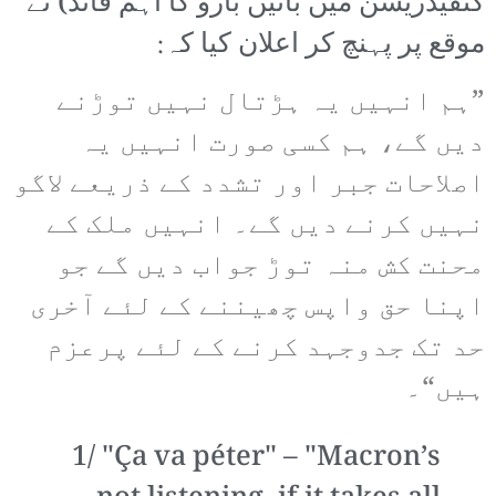
کنفیڈریشن میں بائیں بازو کا اہم قائد) نے
موقع پر پہنچ کر اعلان کیا کہ:
”ہم انہیں یہ ہڑتال نہیں توڑنے
دیں گے، ہم کسی صورت انہیں یہ
اصلاحات جبر اور تشدد کے ذریعے لاگو
نہیں کرنے دیں گے۔ انہیں ملک کے
محنت کش منہ توڑ جواب دیں گے جو
اپنا حق واپس چھیننے کے لئے آخری
حد تک جدوجہد کرنے کے لئے پرعزم
ہیں“۔
1/ "Ça va péter" – "Macron’s