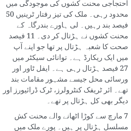
احتجاجی محنت کشوں کی موجودگی میں
محدود رہی۔ ملک کی تیز رفتار ٹرینیں 50
فیصد بند رہیں۔ لی ہاورے بندرگاہ کے
محنت کشوں نے ہڑتال کر دی۔ 11 فیصد
صحت کا شعبہ ہڑتال پر تھا جو اپنے آپ
میں ایک ریکارڈ ہے۔ توانائی سیکٹر میں
27 فیصد ہڑتال رہی ہے۔ ایفل ٹاور اور
ورسائی محل جیسے مشہور مقامات بند
تھے۔ ائر ٹریفک کنٹرولرز، ٹرک ڈرائیورز اور
دیگر بھی کل ہڑتال پر تھے۔
7 مارچ سے کوڑا اٹھانے والے محنت کش
مسلسل ہڑتال پر ہیں۔ پورے ملک میں