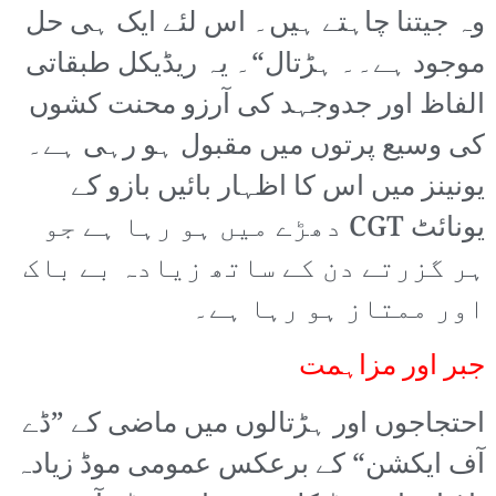
وہ جیتنا چاہتے ہیں۔ اس لئے ایک ہی حل
موجود ہے۔۔ ہڑتال“۔ یہ ریڈیکل طبقاتی
الفاظ اور جدوجہد کی آرزو محنت کشوں
کی وسیع پرتوں میں مقبول ہو رہی ہے۔
یونینز میں اس کا اظہار بائیں بازو کے
یونائٹ CGT دھڑے میں ہو رہا ہے جو
ہر گزرتے دن کے ساتھ زیادہ بے باک
اور ممتاز ہو رہا ہے۔
جبر اور مزاہمت
احتجاجوں اور ہڑتالوں میں ماضی کے ”ڈے
آف ایکشن“ کے برعکس عمومی موڈ زیادہ