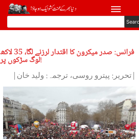
Sear
فرانس: صدر میکرون کا اقتدار لرزنے لگا، 35 لاکھ
لوگ سڑکوں پر!
|تحریر: پیترو روسی، ترجمہ: ولید خان|