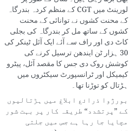
لورینٹ میں CGT کے منظم کردہ بندرگاہ
کے محنت کشوں نے توانائی کے محنت
کشوں کے ساتھ مل کر بندرگاہ کی بجلی
کاٹ دی اور راف سے آئے ایک آئل ٹینکر کی
30 ہزار ٹن ایندھن ترسیل کرنے کی
کوشش روک دی جس کا مقصد آئل، پیٹرو
کیمیکل اور ٹرانسپورٹ سیکٹروں میں
ہڑتال کو توڑنا تھا۔
بورژوا ذرائع ابلاغ میں ہڑتالیوں
کے ”پرتشدد“ طریقہ کار پر بہت شور
مچایا جا رہا ہے جس میں جلتی