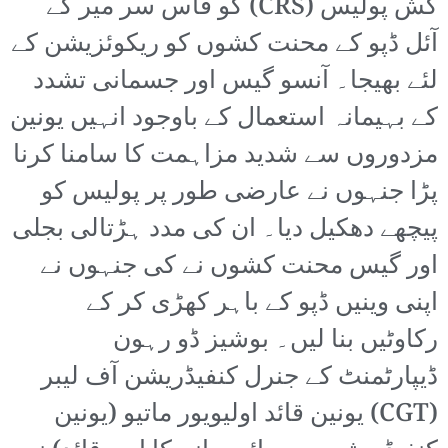
کش پولیس (CRS) کو فاس سر میر کے
آئل ڈپو کے محنت کشوں کو ریکوئزیشن کے
لئے بھیجا۔ آنسو گیس اور جسمانی تشدد
کے بہیمانہ استعمال کے باوجود انہیں یونین
مزدوروں سے شدید مزاہمت کا سامنا کرنا
پڑا جنہوں نے عارضی طور پر پولیس کو
پیچھے دھکیل دیا۔ ان کی مدد ہڑتالی بجلی
اور گیس محنت کشوں نے کی جنہوں نے
اپنی وینیں ڈپو کے باہر کھڑی کر کے
رکاوٹیں بنا لیں۔ بوشیز ڈو رہون
ڈیپارٹمنٹ کے جنرل کنفیڈریشن آف لیبر
(CGT) یونین قائد اولیویور ماتیو (یونین