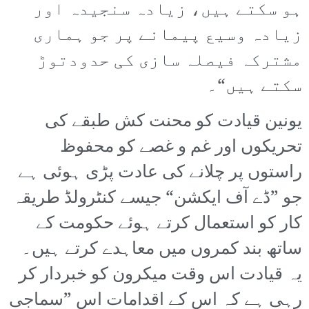
ہو سکتے ہیں، زیادہ سنجیدہ اور
زیادہ وسیع پیمانے پر جو ہماری
مشترکہ فیصلہ سازی کی حدودتوڑ
سکتے ہیں“۔
یونین قیادت کو محنت کش طبقے کی
تحریکوں اور غم و غصے کو محفوظ
راستوں پر چلانے کی عادت پڑی ہوئی ہے
جو ”ڈے آف ایکشن“ جیسے کنٹرولڈ طریقہ
کار کو استعمال کرتے ہوئے حکومت کے
ساتھ بند کمروں میں معاہدے کرتے ہیں۔
یہ قیادت اس وقت میکرون کو خبردار کر
رہی ہے کہ اس کے اقدامات اس ”سماجی