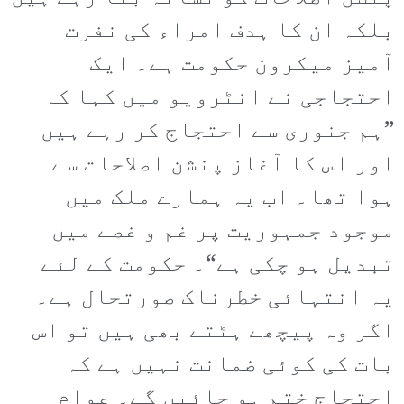
بلکہ ان کا ہدف امراء کی نفرت
آمیز میکرون حکومت ہے۔ ایک
احتجاجی نے انٹرویو میں کہا کہ
”ہم جنوری سے احتجاج کر رہے ہیں
اور اس کا آغاز پنشن اصلاحات سے
ہوا تھا۔ اب یہ ہمارے ملک میں
موجود جمہوریت پر غم و غصے میں
تبدیل ہو چکی ہے“۔ حکومت کے لئے
یہ انتہائی خطرناک صورتحال ہے۔
اگر وہ پیچھے ہٹتے بھی ہیں تو اس
بات کی کوئی ضمانت نہیں ہے کہ
احتجاج ختم ہو جائیں گے۔ عوام