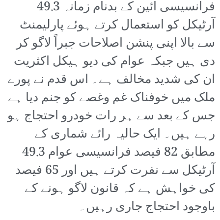
فرانسیسی آئین کے بدنام زمانہ 49.3
آرٹیکل کو استعمال کرتے ہوئے پارلیمنٹ
سے بالا اپنی پنشن اصلاحات جبراً لاگو کر
دی ہیں جبکہ عوام کی دیو ہیکل اکثریت
ان کی شدید مخالف ہے۔ اس قدم نے پورے
ملک میں خوفناک غم وغصے کو جنم دیا ہے
جس کے بعد سے ہر رات خودرو احتجاج ہو
رہے ہیں۔ ایک حالیہ رائے شماری کے
مطابق 82 فیصد فرانسیسی عوام 49.3
آرٹیکل سے نفرت کرتے ہیں اور 65 فیصد
کی خواہش ہے کہ قانون لاگو ہونے کے
باوجود احتجاج جاری رہیں۔