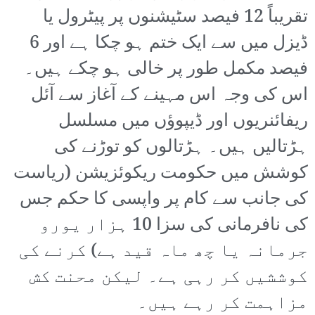
تقریباً 12 فیصد سٹیشنوں پر پیٹرول یا
ڈیزل میں سے ایک ختم ہو چکا ہے اور 6
فیصد مکمل طور پر خالی ہو چکے ہیں۔
اس کی وجہ اس مہینے کے آغاز سے آئل
ریفائنریوں اور ڈیپوؤں میں مسلسل
ہڑتالیں ہیں۔ ہڑتالوں کو توڑنے کی
کوشش میں حکومت ریکوئزیشن (ریاست
کی جانب سے کام پر واپسی کا حکم جس
کی نافرمانی کی سزا 10 ہزار یورو
جرمانہ یا چھ ماہ قید ہے) کرنے کی
کوششیں کر رہی ہے۔ لیکن محنت کش
مزاہمت کر رہے ہیں۔