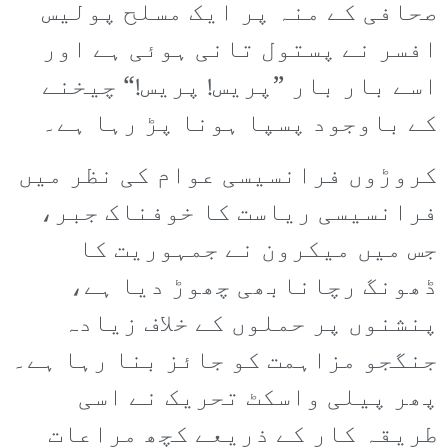
صحافی کے منہ پر ایک مسلح پولیس
افسر نے پستول تانی ہوئی ہے اور
اسے بار بار ”پریس! پریس!“ چیخنے
کے باوجود پسپا ہونا پڑ رہا ہے۔
کروڑوں فرانسیسی عوام کی نظر میں
فرانسیسی ریاست کا خوفناک جبر،
جس میں میکرون نے جمہوریت کا
ڈھونگ رچانابھی چھوڑ دیا ہے،
پنشنوں پر حملوں کے خلاف زیادہ
جنگجو مزاہمت کو جائز بنا رہا ہے۔
پھر پیلی واسکٹ تحریک نے اسی
طریقہ کار کے ذریعے کچھ مراعات