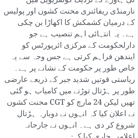
لی ہاورے کے نزدیک گونفریویل میں
نارمنڈی ریفائنری محنت کشوں اور پولیس
کے درمیان کشمکش کا اکھاڑا بن چکی
ہے۔ یہ انتہائی اہم تنصیب ہے جو
دارلحکومت کے مرکزی ائرپورٹس کو
ایندھن فراہم کرتی ہے جس وجہ سے یہ
خاص طور پر حکومت کے نشانے پر ہے۔
ریاستی قوتیں شدید جبر کے ذریعے عارضی
طور پر ہڑتال توڑنے میں کامیاب ہو گئی
تھیں لیکن 24 مارچ کو CGT محنت کشوں
نے اعلان کیا کہ انہوں نے دوبارہ ہڑتال
شروع کر دی ہے۔ انہوں نے جارحانہ
اعلامیہ جاری کیا کہ: