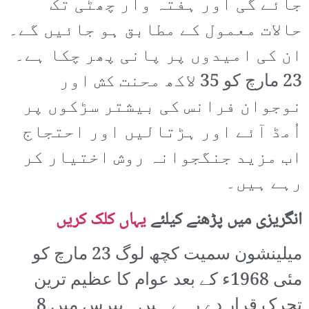
جائے گی اور ہفتہ وار چھٹی تک
حالات معمول کے مطابق ہو جائیں گے۔
ان کی امیدوں پر پانی پھر چکا ہے۔
23 مارچ کو 35 لاکھ محنت کش اور
نوجوان فرانس کی بیشتر سڑکوں پر
اُمڈ آئے اور ہڑتالیں اور احتجاج
اب مزید جنگجوانہ روش اختیار کر
رہے ہیں۔
انگریزی میں پڑھنے کیلئے
یہاں کلک کریں
میلینشون سمیت کچھ لوگ 23 مارچ کو
مئی 1968ء کے بعد عوام کا عظیم ترین
تحرک قرار دے رہے ہیں۔ پیرس میں 8