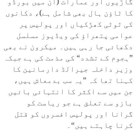
گاڑیوں اور عمارات (ان میں بورڈو
کا ٹاؤن ہال بھی شامل ہے)، دکانوں
کی ٹوٹی کھڑکیاں اور پولیس پر
عوامی پتھراؤ کی ویڈیوز مسلسل
دکھائی جا رہی ہیں۔ میکرون نے بھی
”ہجوم کے تشدد“ کی مذمت کی ہے جبکہ
وزیر داخلہ جیرالڈ دارمانین کا
کہنا تھا کہ ”یہ سب بدمعاش ہیں،
جن میں سے اکثر کا انتہائی بائیں
بازو سے تعلق ہے جو ریاست کو
گرانا اور پولیس افسروں کو قتل
کرنا چاہتے ہیں“۔