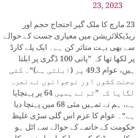
23, 2023
23 مارچ کا ملک گیر احتجاج حجم اور
ریڈیکلائزیشن میں معیاری جست کے حوالے
سے بھی بہت متاثر کن ہے۔ ایک پلے کارڈ
پر لکھا تھا کہ ”پانی 100 ڈگری پر ابلتا
ہیں، عوام 49.3 پر (ابلتی ہے)“۔ کئی
محنت کشوں اور نوجوانوں نے نعرہ
لگایا کہ ”تم نے ہمیں 64 پر پہنچایا
ہے، ہم نے تمہیں مئی 68 میں پہنچا دیا
ہے“۔ عوام کا عزم اس گلی سڑی غلیظ
حکومت کے خاتمے کے حوالے سے اٹل ہو