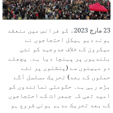
23 مارچ 2023ء کو فرانس میں منعقد
ہونے دیو ہیکل احتجاجوں نے
میکرون کے خلاف جدوجہد کو نئی
بلندیوں پر پہنچا دیا ہے۔ پچھلے
دو مہینوں سے (پنشنوں پر نئے
حملوں کے بعد) تحریک مسلسل آگے
بڑھ رہی ہے۔ حکومتی نمائندوں کو
امید تھی کہ جمعرات کے احتجاجوں
کے بعد تحریک مدہم ہونی شروع ہو