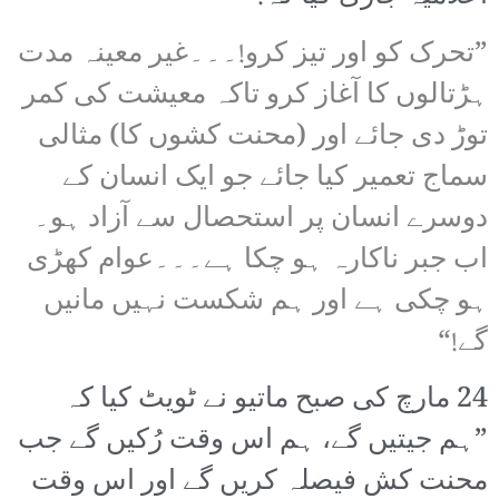
”تحرک کو اور تیز کرو!۔۔۔غیر معینہ مدت
ہڑتالوں کا آغاز کرو تاکہ معیشت کی کمر
توڑ دی جائے اور (محنت کشوں کا) مثالی
سماج تعمیر کیا جائے جو ایک انسان کے
دوسرے انسان پر استحصال سے آزاد ہو۔
اب جبر ناکارہ ہو چکا ہے۔۔۔عوام کھڑی
ہو چکی ہے اور ہم شکست نہیں مانیں
گے!“
24 مارچ کی صبح ماتیو نے ٹویٹ کیا کہ
”ہم جیتیں گے، ہم اس وقت رُکیں گے جب
محنت کش فیصلہ کریں گے اور اس وقت