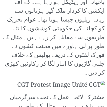
باغیانہ اور ریڈیکل ہو رہا ہے۔ ڈے آف
ایکشن کا کردار ملک گیر ہڑتالوں سے
زیادہ ریلیوں جیسا ہوتا تھا۔ عوام تحریک
کو کچلنے کی حکومتی کوششوں کا نئے
طریقوں سے مقابلہ کر رہے ہیں۔ مثال کے
طور پر لی ہاورے میں محنت کشوں نے
فورک لفٹوں کے ذریعے پولیس کے خلاف
جلتی گاڑیوں کا انبار لگا کر رکاوٹیں کھڑی
کر دیں۔
مشترکہ لائحہ عمل کے تحت سرگرمیاں
بھی بڑھ رہی ہیں۔ مثال کے طور پر