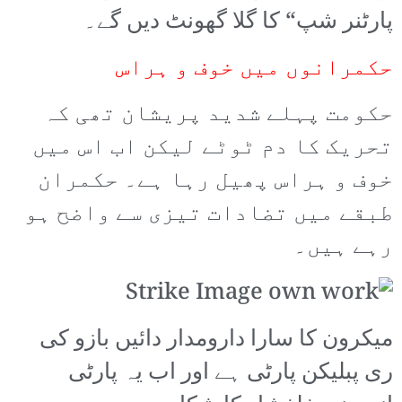
پارٹنر شپ“ کا گلا گھونٹ دیں گے۔
حکمرانوں میں خوف و ہراس
حکومت پہلے شدید پریشان تھی کہ
تحریک کا دم ٹوٹے لیکن اب اس میں
خوف و ہراس پھیل رہا ہے۔ حکمران
طبقے میں تضادات تیزی سے واضح ہو
رہے ہیں۔
میکرون کا سارا دارومدار دائیں بازو کی
ری پبلیکن پارٹی ہے اور اب یہ پارٹی