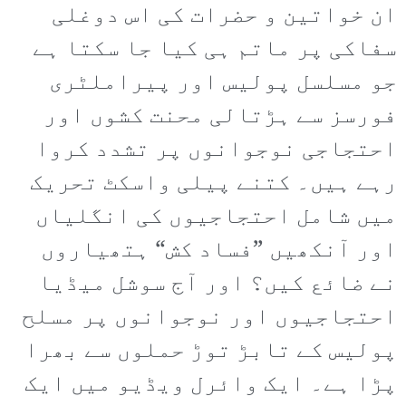
ان خواتین و حضرات کی اس دوغلی
سفاکی پر ماتم ہی کیا جا سکتا ہے
جو مسلسل پولیس اور پیراملٹری
فورسز سے ہڑتالی محنت کشوں اور
احتجاجی نوجوانوں پر تشدد کروا
رہے ہیں۔ کتنے پیلی واسکٹ تحریک
میں شامل احتجاجیوں کی انگلیاں
اور آنکھیں ”فساد کش“ ہتھیاروں
نے ضائع کیں؟ اور آج سوشل میڈیا
احتجاجیوں اور نوجوانوں پر مسلح
پولیس کے تابڑ توڑ حملوں سے بھرا
پڑا ہے۔ ایک وائرل ویڈیو میں ایک