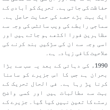
حفاظت کی جاتی ہے۔ تحریک کو آبادی کے
ایک بہت بڑے حصے کی حمایت حاصل ہے۔
سماجی رابطے کی ویب سائٹس کی وجہ سے
مظاہرین فورا اکٹھے ہو جاتے ہیں اور
اسی وجہ سے ان کی سڑکیں بند کرنے کی
صلاحیت کافی زیادہ ہے۔
1990ء کی دہائی کے بعد یہ سب سے بڑا
بحران ہے جس کا اس جزیرے کو سامنا
کرنا پڑ رہا ہے۔ فی الحال تحریک کے
بہت سے مطالبات ہیں اور کسی واضح
رستے کا تعین نہیں کیا گیا۔ جزیرے کے