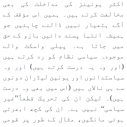
اکثر یونینز کی مداخلت کی بھی
مخالفت کرتے ہیں۔ ہمیں اس مؤقف کے
آگے ہتھیار نہیں ڈالنے چاہئیں جو
ہمیشہ انتہا پسند دائیں بازو کے حق
میں جاتا ہے۔ پیلی واسکٹ والے
موجودہ سیاسی نظام کو رد کرتے ہیں
(اور وہ یہ درست کرتے ہیں) اور وہ
سیاستدانوں اور یونین لیڈران دونوں
سے ہی نالاں ہیں (اس میں بھی وہ درست
ہیں)۔ لیکن ان کی تحریک قطعاً’’غیر
سیاسی‘‘ نہیں ہے۔ ان کی کچھ ابھرتی
ہوئی مانگیں، مثال کے طور پر قومی