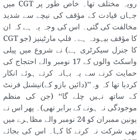
رویہ مختلف تھا۔ خاص طور پر CGT میں
جہاں قیادت کے مؤقف کی نیچے سے شدید
مخالفت کی گئی۔ اس کی وجہ یہ ہے کہ ان
کا مؤقف بیہودہ ہے۔ فلپ مارٹینیز (جو CGT
کا جنرل سیکرٹری ہے) نے شروع میں پیلی
واسکٹ والوں کے 17 نومبر والے احتجاج کی
حمایت کرنے سے یہ بہانہ کرتے ہوئے انکار
کردیا تھا کہ وہ’’(دائیں بازو کے)نیشنل فرنٹ
کے ساتھ نہیں چلے گا‘‘ (جن کی منظم
موجودگی نہ ہونے کے برابر تھی)۔ پھر اس نے
یونین ممبران کو 24 نومبر والے مظاہرے میں
بھی شرکت نہ کرنے کا کہا۔ اس کی بجائے