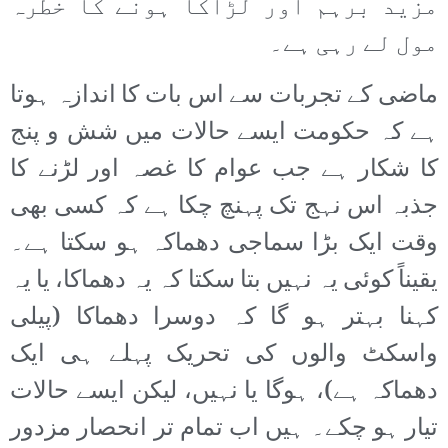
مزید برہم اور لڑاکا ہونے کا خطرہ
مول لے رہی ہے۔
ماضی کے تجربات سے اس بات کا اندازہ ہوتا
ہے کہ حکومت ایسے حالات میں شش و پنج
کا شکار ہے جب عوام کا غصہ اور لڑنے کا
جذبہ اس نہج تک پہنچ چکا ہے کہ کسی بھی
وقت ایک بڑا سماجی دھماکہ ہو سکتا ہے۔
یقیناً کوئی یہ نہیں بتا سکتا کہ یہ دھماکا، یا یہ
کہنا بہتر ہو گا کہ دوسرا دھماکا (پیلی
واسکٹ والوں کی تحریک پہلے ہی ایک
دھماکہ ہے)، ہوگا یا نہیں، لیکن ایسے حالات
تیار ہو چکے۔ ہیں اب تمام تر انحصار مزدور