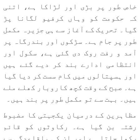
خاص طور پر بڑی اور لڑاکا ہے، اتنی
کہ حکومت کو وہاں کرفیو لگانا پڑ
گیا۔ تحریک کے آغاز سے ہی جزیرہ مکمل
طور پر جام ہے۔ سڑکوں اور بندرگاہ پر
آمد و رفت روک دی گئی ہے، سکول اور
انتظامی ادارے بند کر دیے گئے ہیں
اور ہسپتالوں میں کام سست کر دیا گیا
ہے۔ صبح کے وقت کچھ کاروبار کھلے ملے
ہیں۔ بہت سے تو مکمل طور پر بند ہیں۔
مظاہرین کے درمیان یکجہتی کا مضبوط
رشتہ بن گیا ہے۔ رکاوٹوں کو قائم
رکھا جاتا ہے اور ان کی باقاعدگی سے