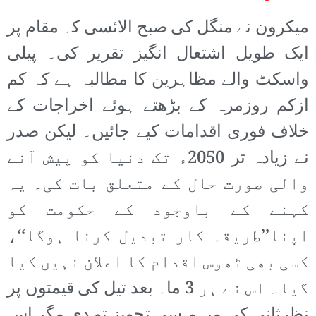
میکرون نے منگل کی صبح الائسی کہ مقام پر
ایک طویل اشتعال انگیز تقریر کی۔ پیلی
واسکٹ والے مظاہرین کا مطالبہ ہے کہ کم
ازکم روزمرہ کے بڑھتے ہوئے اخراجات کے
خلاف فوری اقدامات کیے جائیں۔ لیکن صدر
نے زیادہ تر 2050ء تک دنیا کو پیش آنے
والی صورت حال کے متعلق بات کی۔ یہ
کہنے کے باوجود کے حکومت کو
اپنا’’طریقہ کار تبدیل کرنا ہوگا‘‘،
کسی بھی ٹھوس اقدام کا اعلان نہیں کیا
گیا۔ اس نے ہر 3 ماہ بعد تیل کی قیمتوں پر
نظرثانی کی مبہم سی تجویز تو دی مگر اس