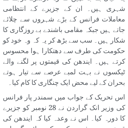
شہری ہیں۔ ان کے جزیرے کے انتظامی
معاملات فرانس کے بڑے شہروں سے چلائے
جاتے ہیں جبکہ مقامی باشندے بے روزگاری کا
شکار ہیں۔ سب سے بڑھ کر یہ کہ وہ خود کو
حکومت کی طرف سے دھتکارا ہوا محسوس
کرتے ہیں۔ ایندھن کی قیمتوں پر لگنے والے
ٹیکسوں نے بہت لمبے عرصے سے تیار ہوتے
بحران کے لیے محض ایک چنگاری کا کام کیا۔
اس تحریک کے جواب میں سمندر پار فرانس
کی وزیر انک گراردن نے 28 نومبر کو جزیرے
کا دورہ کیا۔ اس نے وعدہ کیا کہ ایندھن کی