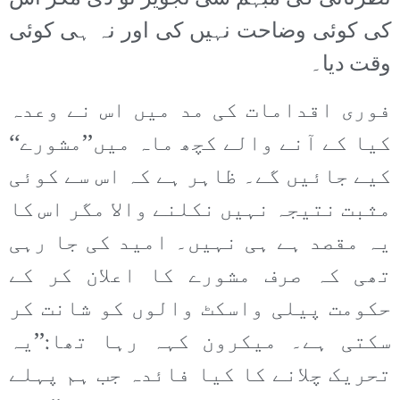
کی کوئی وضاحت نہیں کی اور نہ ہی کوئی
وقت دیا۔
فوری اقدامات کی مد میں اس نے وعدہ
کیا کے آنے والے کچھ ماہ میں’’مشورے‘‘
کیے جائیں گے۔ ظاہر ہے کہ اس سے کوئی
مثبت نتیجہ نہیں نکلنے والا مگر اس کا
یہ مقصد ہے ہی نہیں۔ امید کی جا رہی
تھی کہ صرف مشورے کا اعلان کر کے
حکومت پیلی واسکٹ والوں کو شانت کر
سکتی ہے۔ میکرون کہہ رہا تھا:’’یہ
تحریک چلانے کا کیا فائدہ جب ہم پہلے