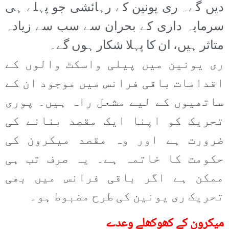
دیں گے۔ ری یونین کے رہائشی جو پہلے ہی
سرمایہ داری کے بحران سے سب سے زیادہ
متاثر ہیں، ان کا پہلا شکار ہوں گے۔
ری یونین میں پیلی واسکٹ والوں کے
اقدامات باقی فرانس میں موجود ان کے
ساتھیوں کے لیے مشعل راہ ہیں۔ پوری
تحریک کو اپنا ایک مقصد بنانے کی
ضرورت ہے اور وہ مقصد میکرون کی
حکومت کا خاتمہ ہے۔ یہ صرف تب ہی
ممکن ہے اگر باقی فرانس میں بھی
تحریک ری یونین کی طرح مضبوط ہو۔
میکرون کے کھوکھلے وعدے