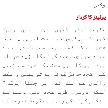
وغیرہ۔
یونینز کا کردار
حکومت ہار کیوں نہیں مان رہی؟
کیونکہ میکرون کو درست طور پر یہ خوف
لاحق ہے کہ کوئی بھی سہولت دینے سے
عوام میں جدوجہد کرنے کا مزید حوصلہ
پیدا ہو گا اور محنت کش خود سے کہیں
گے: ’’کچھ حاصل کرنا ہے تو پیلی واسکٹ
والوں کے نقش قدم پر چلنا ہوگا!‘‘
لیکن دوسری طرف کچھ بھی دینے سے
انکار کرنے کی وجہ سے حکومت تحریک کے