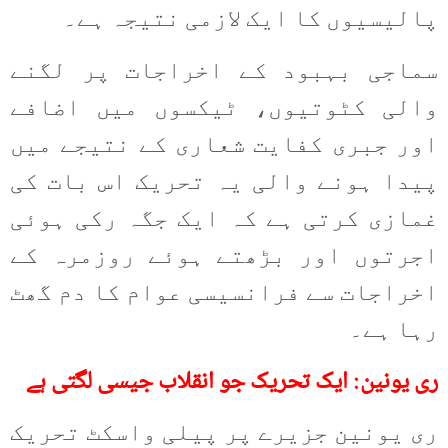
پالیسیوں کا ایک لازمی نتیجہ ہے۔
سماجی بہبود کے اخراجات پر لگنے
والی کٹوتیوں، ٹیکسوں میں اضافے
اور جبری کفایت شعاری کے نتیجے میں
پیدا ہونے والی یہ تحریک اس بات کی
غمازی کرتی ہے کہ ایک جگہ رکی ہوئی
اجرتوں اور بڑھتے ہوئے روزمرہ کے
اخراجات سے فرانسیسی عوام کا دم گھٹ
رہا ہے۔
ری یونین: ایک تحریک جو انقلاب جیسی لگتی ہے
ری یونین جزیرے پر پیلی واسکٹ تحریک