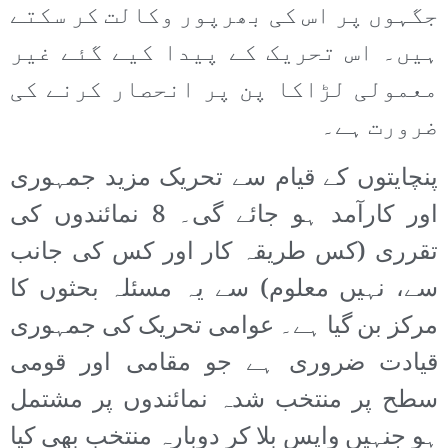
جگہوں پر اس کی بھرپور وکالت کر سکتے
ہیں۔ اس تحریک کے پیدا کیے گئے غیر
معمولی لڑاکا پن پر انحصار کرنے کی
ضرورت ہے۔
پنچایتوں کے قیام سے تحریک مزید جمہوری
اور کارآمد ہو جائے گی۔ 8 نمائندوں کی
تقرری (کس طریقہ کار اور کس کی جانب
سے، نہیں معلوم) سے یہ مسئلہ بحثوں کا
مرکز بن گیا ہے۔ عوامی تحریک کی جمہوری
قیادت ضروری ہے جو مقامی اور قومی
سطح پر منتخب شدہ نمائندوں پر مشتمل
ہو جنہیں واپس بلا کر دوبارہ منتخب بھی کیا