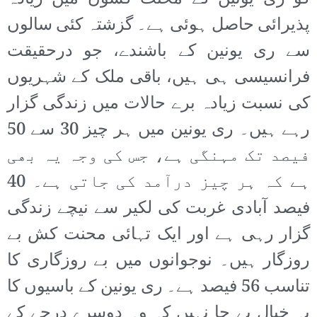
پذیرائی حاصل ہوئی ہے۔ گزشتہ کئی سالوں
سے ری یونین کے باشندے، جو درحقیقت
فرانسیسی ہی ہیں، باقی ملک کے شہریوں
کی نسبت زیادہ برے حالات میں زندگی گزار
رہے ہیں۔ ری یونین میں ہر چیز 30 سے 50
فیصد تک مہنگی ہے، جس کی وجہ یہ بھی
ہے کہ ہر چیز درآمد کی جاتی ہے۔ 40
فیصد آبادی غربت کی لکیر سے نیچے زندگی
گزار رہی ہے اور ایک تہائی محنت کش بے
روزگار ہیں۔ نوجوانوں میں بے روزگاری کا
تناسب 56 فیصد ہے۔ ری یونین کے باسیوں کا
یہ خیال بے جا نہیں کہ وہ دوسرے درجے کے