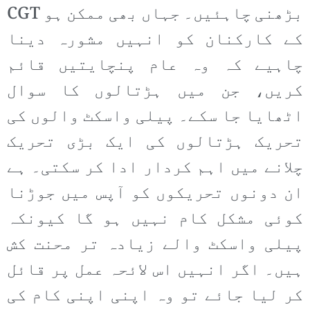
بڑھنی چاہئیں۔ جہاں بھی ممکن ہو CGT
کے کارکنان کو انہیں مشورہ دینا
چاہیے کہ وہ عام پنچایتیں قائم
کریں، جن میں ہڑتالوں کا سوال
اٹھایا جا سکے۔ پیلی واسکٹ والوں کی
تحریک ہڑتالوں کی ایک بڑی تحریک
چلانے میں اہم کردار ادا کر سکتی۔ ہے
ان دونوں تحریکوں کو آپس میں جوڑنا
کوئی مشکل کام نہیں ہو گا کیونکہ
پیلی واسکٹ والے زیادہ تر محنت کش
ہیں۔ اگر انہیں اس لائحہ عمل پر قائل
کر لیا جائے تو وہ اپنی اپنی کام کی