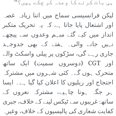
ہی بات کرنے کا وعدہ کر چکے ہیں؟‘‘
لیکن فرانسیسی سماج میں اتنا زیادہ غصہ
اور اشتعال پایا جاتا ہے کہ یہ تحریک متکبر
انداز میں کیے گئے مبہم وعدوں سے پیچھے
نہیں جانے والی۔ ہفتے کے بھی جدوجہد
جاری رہے گی، سڑکوں پر پیلی واسکٹ والے
اور CGT (دوسروں سمیت) ایک ساتھ
متحرک ہوں گے۔ کئی شہروں میں مشترکہ
احتجاج اور ریلیوں کا اعلان کیا گیا ہے۔ ایسا
ہر جگہ ہونا چاہیے، مشترکہ نعروں کے
ساتھ: غریبوں سے ٹیکس لینے کے خلاف، جبری
کفایت شعاری کی پالیسیوں کے خلاف، وغیرہ