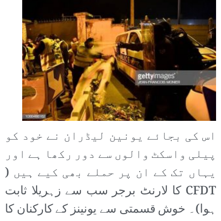
اس کی بجائے یونین لیڈران نے خود کو
پیلی واسکٹ والوں سے دور رکھا ہے اور
یہاں تک کے ان پر حملے بھی کیے ہیں (
CFDT کا لارنٹ برجر سب سے زہریلا ثابت
ہوا)۔ خوش قسمتی سے یونینز کے کارکنان کا