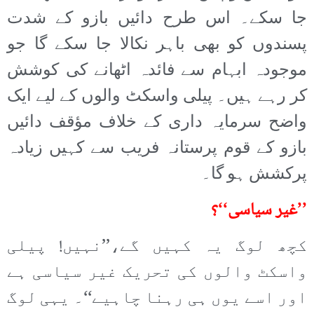
جا سکے۔ اس طرح دائیں بازو کے شدت
پسندوں کو بھی باہر نکالا جا سکے گا جو
موجودہ ابہام سے فائدہ اٹھانے کی کوشش
کر رہے ہیں۔ پیلی واسکٹ والوں کے لیے ایک
واضح سرمایہ داری کے خلاف مؤقف دائیں
بازو کے قوم پرستانہ فریب سے کہیں زیادہ
پرکشش ہو گا۔
’’غیر سیاسی‘‘؟
کچھ لوگ یہ کہیں گے،’’نہیں! پیلی
واسکٹ والوں کی تحریک غیر سیاسی ہے
اور اسے یوں ہی رہنا چاہیے‘‘۔ یہی لوگ