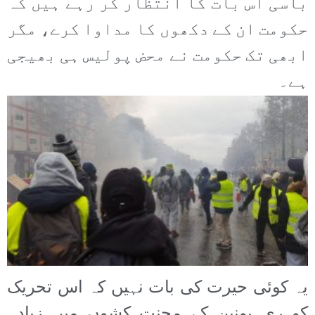
باسی اس بات کا انتظار کر رہے ہیں کہ
حکومت ان کے دکھوں کا مداوا کرے، مگر
ابھی تک حکومت نے محض پولیس ہی بھیجی
ہے۔
یہ کوئی حیرت کی بات نہیں کہ اس تحریک
کو ری یونین کے محنت کشوں میں زیادہ