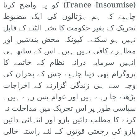
(France Insoumise) کو یہ واضح کرنا
چاہیے کہ ہم ہڑتالوں کی ایک مضبوط
تحریک کے بغیر حکومت کا تختہ الٹنے کے قابل
نہیں ہو سکتے۔ کیونکہ محض بندشیں اور
مظاہرے کافی نہیں ہیں۔ اس کے ساتھ ہی
انہیں سرمایہ درانہ نظام کے خاتمے کا
پروگرام بھی دینا چاہیے جس کے بحران کی
وجہ سے ہی زندگی گزارنے کے اخراجات
بڑھتے جا رہے ہیں اور عوام پس رہے ہیں۔
سیاسی طور پر اس تحریک میں مداخلت نہ
کرنے کا مطلب دائیں بازو اور انتہائی دائیں
بازو کی رجعتی قوتوں کے لئے راستہ خالی