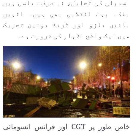
اسمبلی کی تحلیل، نہ صرف سیاسی ہیں
بلکہ بہت انقلابی بھی ہیں۔ انہیں
بائیں بازو اور ٹریڈ یونین تحریک
میں ایک واضح اظہار کی ضرورت ہے۔
خاص طور پر CGT اور فرانس انسومائی