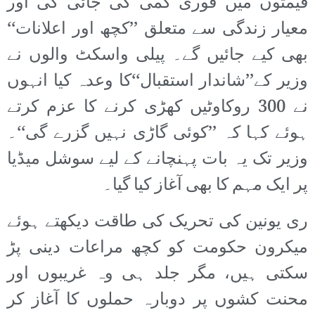
قیمتوں میں فوری کمی کی جائی گی اور
معیار زندگی سے متعلق ’’کچھ اور اعلانات‘‘
بھی کیے جائیں گے۔ پیلی واسکٹ والوں نے
وزیر کے’’شاندار استقبال‘‘کا وعدہ کیا انہوں
نے 300 روکاوٹیں کھڑی کرنے کا عزم کرتے
ہوئے کہا کہ ’’کوئی گاڑی نہیں گزرے گی‘‘۔
وزیر تک یہ بات پہنچانے کے لیے سوشل میڈیا
پر ایک مہم کا بھی آغاز کیا گیا۔
ری یونین کی تحریک کی طاقت دیکھتے ہوئے
میکرون حکومت کو کچھ مراعات دینی پڑ
سکتی ہیں، مگر جلد ہی وہ غریبوں اور
محنت کشوں پر دوبارہ حملوں کا آغاز کر