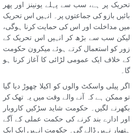
تحریک پر ہے، سب سے پہلے یونینز اور پھر
بائیں بازو کی جماعتوں پر۔ انہیں اس تحریک
میں مداخلت اور اس کی حمایت کرنا ہوگی،
لیکن سب سے بڑھ کر انہیں اس تحریک کے
زور کو استعمال کرتے ہوئے میکرون حکومت
کے خلاف ایک عمومی لڑائی کا آغاز کرنا ہو
گا۔
اگر پیلی واسکٹ والوں کو اکیلا چھوڑ دیا گیا
تو ممکن ہے کہ آنے والے وقت میں یہ تھک کر
بکھرنے لگیں۔ حکومت شاید سڑکیں کاروبار
اور ادارے بند کرنے کی حکمت عملی کے آگے
ہتھیار نہیں ڈالے گی۔ حکومت انہیں ایک ایک