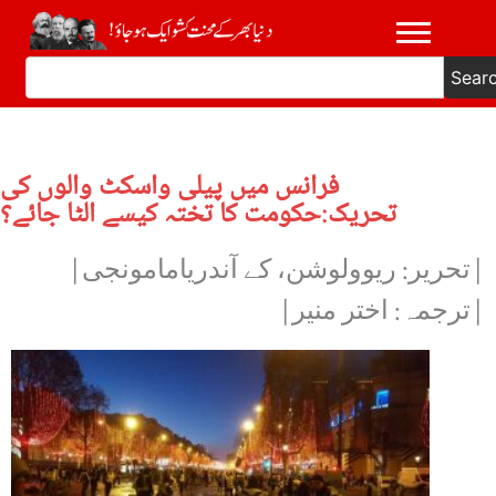
Sear
فرانس میں پیلی واسکٹ والوں کی
تحریک:حکومت کا تختہ کیسے الٹا جائے؟
|تحریر: ریوولوشن، کے آندریامامونجی|
|ترجمہ: اختر منیر|