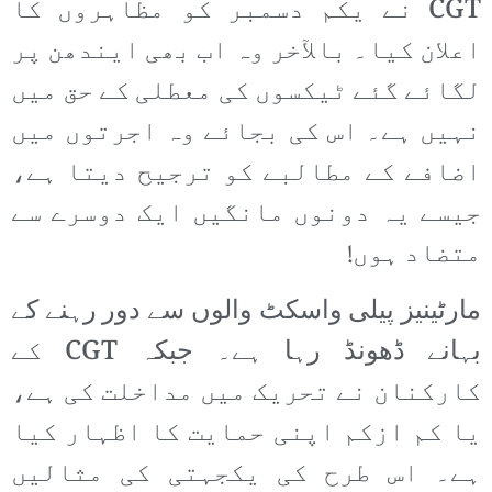
CGT نے یکم دسمبر کو مظاہروں کا
اعلان کیا۔ بالآخر وہ اب بھی ایندھن پر
لگائے گئے ٹیکسوں کی معطلی کے حق میں
نہیں ہے۔ اس کی بجائے وہ اجرتوں میں
اضافے کے مطالبے کو ترجیح دیتا ہے،
جیسے یہ دونوں مانگیں ایک دوسرے سے
متضاد ہوں!
مارٹینیز پیلی واسکٹ والوں سے دور رہنے کے
بہانے ڈھونڈ رہا ہے۔ جبکہ CGT کے
کارکنان نے تحریک میں مداخلت کی ہے،
یا کم ازکم اپنی حمایت کا اظہار کیا
ہے۔ اس طرح کی یکجہتی کی مثالیں