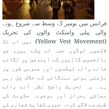
فرانس میں نومبر کے وسط سے شروع ہونے
والی پیلی واسکٹ والوں کی تحریک
(Yellow Vest Movement) میں اب تک
لاکھوں لوگوں حصہ لے چکے ہیں، جو
بالخصوص گاڑیوں کے ایندھن پر لگائے
جانے والے ٹیکسوں اور عمومی طور پر
بڑھتی ہوئی مہنگائی کے خلاف چل رہی
ہے۔ یہ تحریک واضح نظر آنے والے
معاشی بحران اور موجودہ حکومت کی
طرف سے لاگو کردہ جبری کفایت شعاری کی