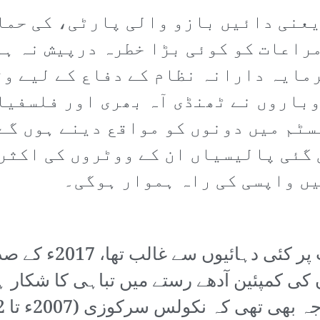
عنی دائیں بازو والی پارٹی، کی حما
مراعات کو کوئی بڑا خطرہ درپیش نہ ہ
رمایہ دارانہ نظام کے دفاع کے لیے وق
باروں نے ٹھنڈی آہ بھری اور فلسفیان
سٹم میں دونوں کو مواقع دینے ہوں گے۔
 گئی پالیسیاں ان کے ووٹروں کی اکثر
ں واپسی کی راہ ہموار ہوگی۔
یہ سلسلہ، جو فرانسی
یون کی کمپئین آدھے رستے میں تباہی کا شک