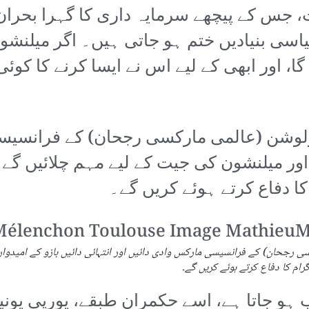
س کے پیچھے سرمایہ داری کا گہرا بحران ہے
ی سیاسی بنیادیں ختم ہو جاتی ہیں۔ اگر میل
ا، اور ابھی کے لیے اس نے ایسا کرنے کا کوئی
یولوشن (عالمی مارکسی رجحان) کے فرانسیسی
ا دفاع کرتے ہوئے کریں گے۔
سی رجحان) کے فرانسیسی مارکس وادی دائیں اور انتہائی دائیں بازو کے امیدوا
 ہو جاتا ہے، اسے حکمران طبقے، یورپی یونین