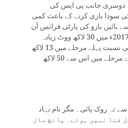
ھا۔ دوسری جانب پی ایس کی
 کی سودا بازی کرنے کے باعث کمی
 بائیں بازو کی پارٹی فرانس آں
سومیز نے فائدہ اٹھایا، جس کے امیدوار ژان لوک میلنشون کو 2012ء کی نسبت 2017ء میں 30 لاکھ ووٹ زیادہ
ملے۔ جبکہ انتہائی دائیں بازو فرنٹ نیشنل کی امیدوار ماغین لوپین کو 2012ء کی نسبت پہلے مرحلے میں 13 لاکھ
زیادہ ووٹ ملے، اور 2002ء میں اس کے باپ نے جتنے ووٹ حاصل کیے تھے، دوسرے مرحلے میں اس سے 50 لاکھ
ے نہ روک پائی۔ مگر نام نہاد
خابات کے ذیلی عوامل فنا نہیں ہوئے۔ پانچ سال