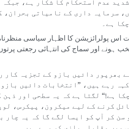
شدید عدم استحکام کا شکار ہے، جبکہ 
ں، سرمایہ داری کے نامیاتی بحران، ک
چکا ہے۔
 اس پولرائزیشن کا اظہار سیاسی منظرنامے
تخب ہونے اور سماج کی انتہائی رجعتی پرتو
ے بھرپور دائیں بازو کے تجزیہ کار ر
کہہ رہے ہیں، ”انتخابات دائیں بازو 
کا ہے!“ لگتا ہے کہ یہ سطحی اور ذہن 
ئل کرنے کے لیے میکرون، پیکرس، لوپ
سن کر آپ کو ایسا لگے گا کہ یہ چار 
 میں مقابلہ بازی کر رہے ہیں۔