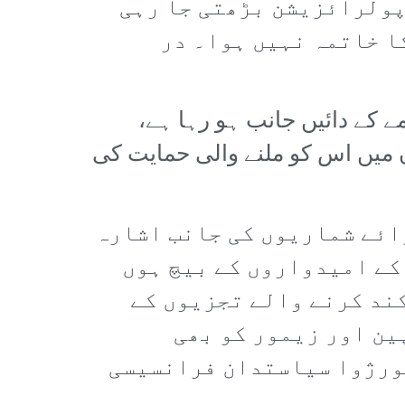
پولرائزیشن بڑھتی جا رہی
ا خاتمہ نہیں ہوا۔ در
 کے دائیں جانب ہو رہا ہے،
ں میں اس کو ملنے والی حمایت کی
ائے شماریوں کی جانب اشارہ
کے امیدواروں کے بیچ ہوں
کند کرنے والے تجزیوں کے
ین اور زیمور کو بھی
بورژوا سیاستدان فرانسیسی