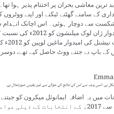
 بد ترین معاشی بحران پر اختتام پذیر ہوا ت
اری کے سامنے گھٹنے ٹیکنے اور اپنے ووٹروں
 شکست سے دوچار ہوئی۔ اس اچانک انہدام سے
 میں یہ اضافہ ایمانوئل میکرون کو جیتنے س
’سینٹر‘ یعنی ’سٹیٹس کو‘ کی جیت سے 2017ء کے انت