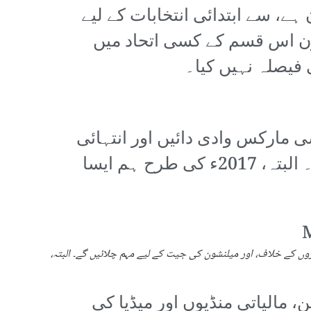
، سے ابتدائی انتخابات کے لیے
نشون اس قسم کے کسی اتحاد میں
 فیصلہ نہیں کیا۔
 مارکس وادی دائیں اور انتہائی
دائیں بازو کے امیدواروں کے خلاف، اور میلنشون کی جیت کے لیے مہم چلائیں گے۔ البتہ، 2017ء کی طرح ہم ایسا
روں کے خلاف، اور میلنشون کی جیت کے لیے مہم چلائیں گے۔ البتہ،
، مالیاتی منڈیوں اور میڈیا کی