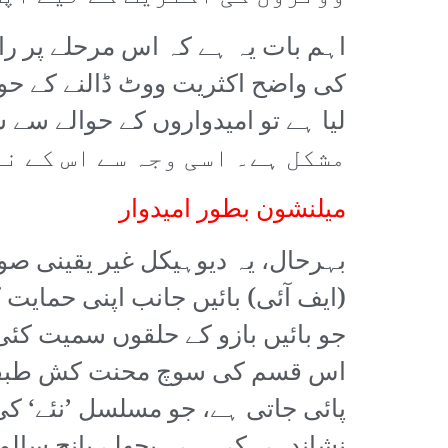
اہم بات یہ ہے کہ اس مرحلے پر را
کی واضح اکثریت ووٹ ڈالنے کے حوال
مشکل ہے۔ اسی وجہ سے اس کے ن
میلنشون بطور امیدوار
(ایف آئی) بائیں جانب اپنی حمایت
جو بائیں بازو کے حلقوں سمیت کئی
اس قسم کی سوچ محنت کش طبقے او
پائی جاتی ہے، جو مسلسل ’نئے‘ ک