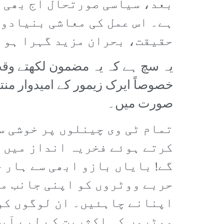
بعد، سیاسی صورتحال آج بھی 
ہے۔ اس عمل کی معاشی بنیادو
حقیقت، بحران مزید گہرا ہو 
یہ سچ ہے کہ یہ مضمون لکھتے وقت
خصوصاً ایرک زیمور کے امیدوار من
صورت میں۔
تمام ٹی وی چینلوں پر خوشی س
کرتے ہوئے فخریہ انداز میں 
گے! بایاں بازو ابھی سے ہار چ
حربے ووٹروں کو اپنی جانب ما
اپنانے چاہئیں۔ ان لوگوں کو 
ووٹروں کی اکثریت کے لیے آپس