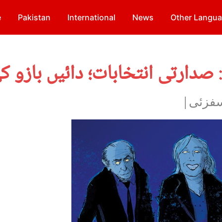
e
Pakistan
International
News
Other Langu
وسفزئی|