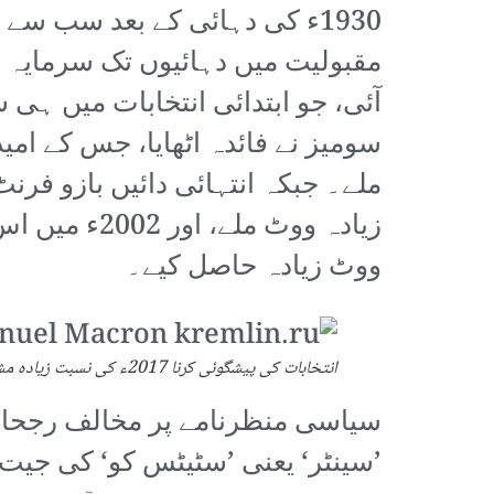
1930ء کی دہائی کے بعد سب سے
مقبولیت میں دہائیوں تک سرمایہ د
آئی، جو ابتدائی انتخابات میں ہی
ووٹ زیادہ حاصل کیے۔
انتخابات کی پیشگوئی کرنا 2017ء کی نسبت زیادہ مشکل ہے۔ اسی وجہ سے اس کے نتائج کے حوالے سے غیر یقینی صورتحال ہے۔
سیاسی منظرنامے پر مخالف رجحانات