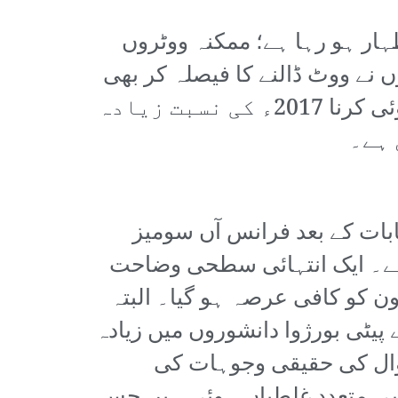
ہار ہو رہا ہے؛ ممکنہ ووٹروں
ں نے ووٹ ڈالنے کا فیصلہ کر بھی
لیا ہے تو امیدواروں کے حوالے سے شش و پنج کا شکار ہیں۔ انتخابات کی پیشگوئی کرنا 2017ء کی نسبت زیادہ
 ہے۔
کل غیر یقینی صورتحال اس بات کا بھی اظہار کہ 2017ء انتخابات کے بعد فرانس آں سومیز
ی ہے۔ ایک انتہائی سطحی وضاحت
ن کو کافی عرصہ ہو گیا۔ البتہ
ٹی بورژوا دانشوروں میں زیادہ
زوال کی حقیقی وجوہات کی