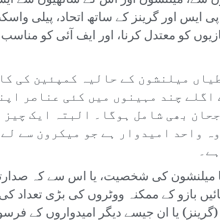
وں سے، میلنشون اور اس کے ساتھیوں سے ا
 پی ایس اور گرینز کے ساتھ اتحاد، پیلی وا
بازیوں کو معتدل کرنا، اور ایف آئی کو مناس
طیاں میلنشون کے حالیہ کمپئین کی کا
 اگلے چند مہینوں میں کئی عناصر اپن
جحان بھی شامل ہوگا۔ البتہ ایک چیز 
ہ واحد امیدوار ہے جو میکرون سے لے 
ہے۔
 میلنشون کی شخصیت، یا اس سے کہ صدارتی 
بائیں بازو کے ممکنہ ووٹروں کی بڑی تعداد ک
 (گرینز) یا ان جیسے دیگر امیدواروں کے فرس