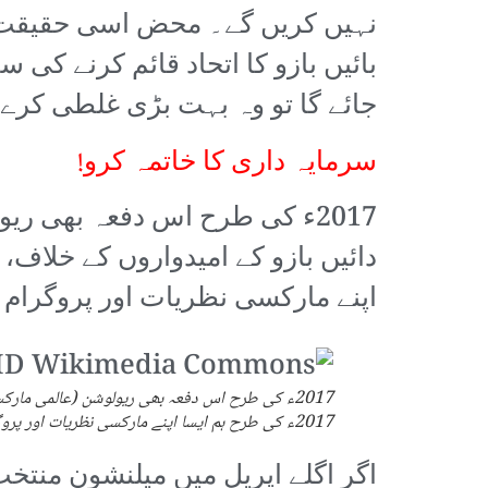
نہیں کریں گے۔ محض اسی حقیقت، ج
بائیں بازو کا اتحاد قائم کرنے ک
جائے گا تو وہ بہت بڑی غلطی کرے گ
سرمایہ داری کا خاتمہ کرو!
2017ء کی طرح اس دفعہ بھی ر
اپنے مارکسی نظریات اور پروگرام ک
2017ء کی طرح اس دفعہ بھی ریولوشن (عالمی مارک
2017ء کی طرح ہم ایسا اپنے مارکسی نظریات اور پروگرام کا دفاع کرتے ہوئے کریں گے۔
اگر اگلے اپریل میں میلنشون منتخب