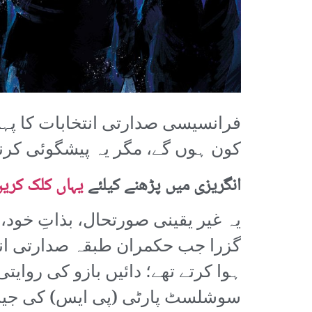
کون ہوں گے، مگر یہ پیشگوئی کرن
انگریزی میں پڑھنے کیلئے
یہاں کلک کری
یہ غیر یقینی صورتحال، بذاتِ خود
گزرا جب حکمران طبقہ صدارتی انتخا
ہوا کرتے تھے؛ دائیں بازو کی روایتی
سوشلسٹ پارٹی (پی ایس) کی جی