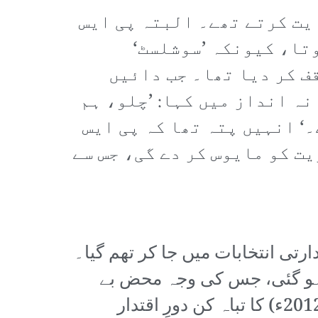
یت کرتے تھے۔ البتہ پی ایس
وتا، کیونکہ ’سوشلسٹ‘
ف کر دیا تھا۔ جب دائیں
ہ انداز میں کہا: ’چلو، ہم
‘ انہیں پتہ تھا کہ پی ایس
یت کو مایوس کر دے گی، جس سے
سی سیاست پر کئی دہائیوں سے غالب تھا، 2017ء کے صدارتی انتخابات میں جا کر تھم گیا۔
ار ہو گئی، جس کی وجہ محض بے
شمار سکینڈل ہی نہیں، بلکہ یہ وجہ بھی تھی کہ نکولس سرکوزی (2007ء تا 2012ء) کا تباہ کن دورِ اقتدار