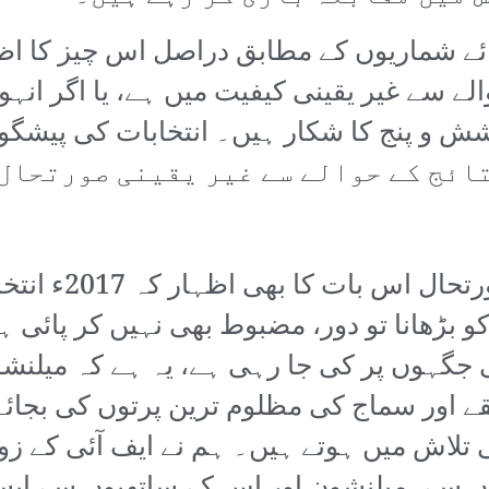
ئے شماریوں کے مطابق دراصل اس چیز کا اظ
ے سے غیر یقینی کیفیت میں ہے، یا اگر انہو
تائج کے حوالے سے غیر یقینی صورتحال
بہرحال، یہ دیوہی
 کو بڑھانا تو دور، مضبوط بھی نہیں کر پائ
 جگہوں پر کی جا رہی ہے، یہ ہے کہ میلنشو
ر سماج کی مظلوم ترین پرتوں کی بجائے پی
ی تلاش میں ہوتے ہیں۔ ہم نے ایف آئی کے 