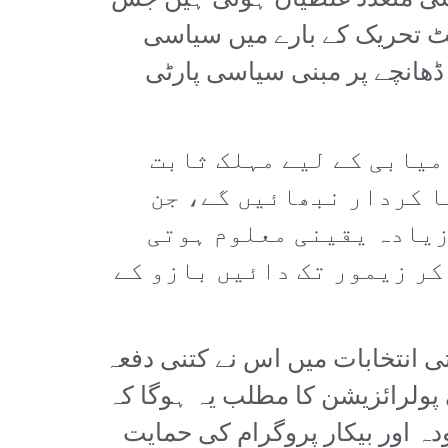
یسی متعدد غلطیاں ہوئی ہیں جس
سکٹ تحریک کے بارے میں سیاسی
ب ڈھانچے پر مبنی سیاسی پارٹی
میابی کے لیے مہلک ثابت
ا کردار نبھائیں گے، جن
زیادہ یقینی معلوم ہوتی
کر زیمور تک دائیں بازو کے
انتخابات میں اس نے کتنی دفعہ
ی پولرائزیشن کا مطلب یہ ہوگا کہ
ودہ اور بیکار پروگرام کی حمایت