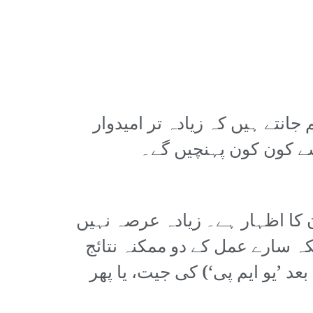
قد کرایا جائے گا۔ ہم جانتے ہیں کہ زیادہ تر امیدوار
سے کون کون پہنچیں گے۔
 کا اظہار ہے۔ زیادہ عرصہ نہیں
کہ سارے عمل کے دو ممکنہ نتائج
بعد ’یو ایم پی‘) کی جیت، یا پھر