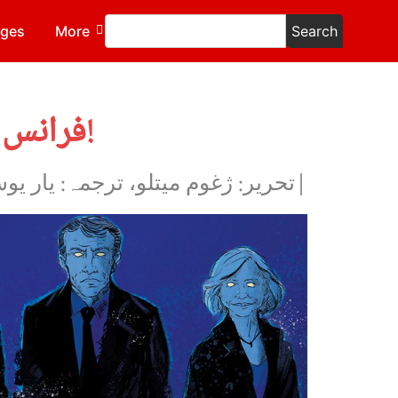
ages
More
Search
فرانس: صدارتی انتخابات؛ دائیں بازو کی تمام اقسام مسترد کرو!
|تحریر: ژغوم میتلو، ترجمہ: یار ی