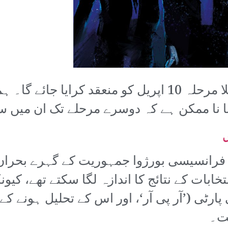
فرانسیسی صدارتی انتخابات کا پہلا مرحلہ 10 اپریل کو منع
ا نا ممکن ہے کہ دوسرے مرحلے تک ان میں 
ں
، فرانسیسی بورژوا جمہوریت کے گہرے بحران
بات کے نتائج کا اندازہ لگا سکتے تھے، کیون
 پارٹی (’آر پی آر‘، اور اس کے تحلیل ہونے کے 
ت۔