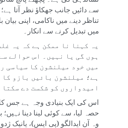
نشاندہی کی ہے۔ پچھلے پانچ سال
سے دائیں جانب جھکاؤ نظر آتا ہے؛
تناظر دینے میں ناکامی، اپنی بیان 
میں تبدیل کرنے سے انکار۔
یہ کہنا نا ممکن ہے کہ یہ غل
ہوں گی یا نہیں۔ اس حوالے سے
میں خود میلنشون کا سیاسی ر
ہے؛ میلنشون بائیں بازو کا و
امیدواروں کو شکست دے سکتا 
اس کی ایک بنیادی وجہ ہے جس کا
حصہ لیا، سے کوئی لینا دینا نہیں؛ 
وہ آن ایدالگو (پی ایس)، یانیک ژدو