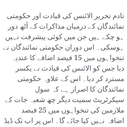
تادم تحریر الائنس کی قیادت اور حکومتی
نمائندگان کے درمیان مذاکرات کے آٹھ دور
ہو چکے ہیں جن میں کوئی پیشرفت نہیں
ہوسکی۔ اس دوران حکومتی نمائندگان نے
تنخواہوں میں 15 فیصد اضافے کا عندیہ
دیا جس کو الائنس کی قیادت نے یکسر
مسترد کر دیا۔ اس کے علاوہ حکومتی
نمائندگان کا اصرار ہے کہ سول
سیکرٹریٹ سمیت دیگر چھ شعبہ جات کے
ملازمین کی تنخواہوں میں 25 فیصد
اضافہ نہیں کیا جائے گا۔ اس پر اب تک ڈیڈ