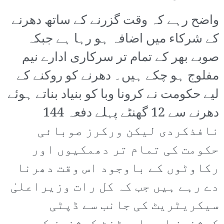
واضح رہے کہ وقت گزرنے کے ساتھ دھرنے
کے شرکاء میں اضافہ ہو رہا ہے جبکہ
صوبے بھر کے تمام تر سرکاری ادارے نیم
مفلوج ہو چکے ہیں۔ دھرنے کو روکنے کے
لیے حکومت نے کرونا وبا کو بنیاد بناتے ہوئے
دھرنے سے 12 گھنٹے پہلے دفعہ 144
نافذکردی لیکن ورکرز صوبائی
حکومت کی تمام تر دھمکیوں اور
رکاوٹوں کے باوجود اس وقت دھرنا
دے رہے ہیں جب کہ کل رات وزیراعلیٰ
سیکریٹریٹ کی جانب سے ڈپٹی