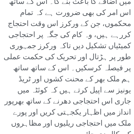
میں اضافے کا باعث بنے گا۔ اس کے ساتھ
اس امر کی بھی ضرورت ہے کہ تمام
محکموں، جن کے ورکرز اس وقت احتجاج
کررہے ہیں، وہ کام کی جگہ پر احتجاجی
کمیٹیاں تشکیل دیں تاکہ ورکرز جمہوری
طور پر ہڑتال اور تحریک کی حکمت عملی
پر فیصلہ کرسکیں۔ اس کے ساتھ ساتھ
ہم ملک بھر کے محنت کشوں اور ٹریڈ
یونیز سے اپیل کرتے ہیں کہ کوئٹہ میں
جاری اس احتجاجی دھرنے کے ساتھ بھرپور
انداز میں اظہار یکجہتی کریں اور پورے
ملک میں احتجاجی ریلیوں اور مظاہروں