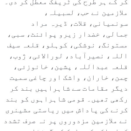
کر کے ہر طرح کی ٹریفک معطل کر دی۔
ملازمین نے حب، لسبیلہ،
سونمیانی، قلات، ڈیرہ مراد
جمالی، خضدار زیرو پوائنٹ، سبی،
مستونگ، نوشکی، کوہلو، قلعہ سیف
اللہ، نصیرآباد، لورالائی، ژوب،
قلعہ عبداللہ، پشین، خانوزئی،
چمن، خاران، واشک اور چاغی سمیت
دیگر مقامات سے شاہراہیں بند کر
رکھی تھیں۔ قومی شاہراہوں کو بند
کرنے کی پاداش میں ریاستی مشینری
نے ملازمین مزدوروں پر نہ صرف تشدد