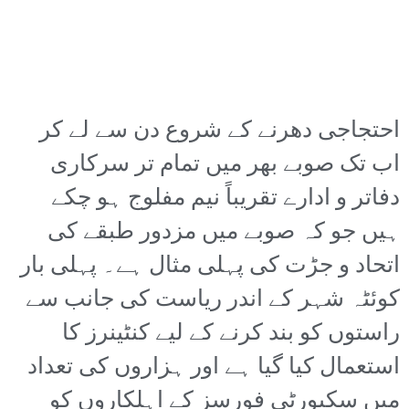
احتجاجی دھرنے کے شروع دن سے لے کر
اب تک صوبے بھر میں تمام تر سرکاری
دفاتر و ادارے تقریباً نیم مفلوج ہو چکے
ہیں جو کہ صوبے میں مزدور طبقے کی
اتحاد و جڑت کی پہلی مثال ہے۔ پہلی بار
کوئٹہ شہر کے اندر ریاست کی جانب سے
راستوں کو بند کرنے کے لیے کنٹینرز کا
استعمال کیا گیا ہے اور ہزاروں کی تعداد
میں سکیورٹی فورسز کے اہلکاروں کو