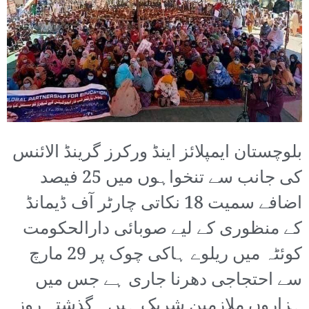
بلوچستان ایمپلائز اینڈ ورکرز گرینڈ الائنس
کی جانب سے تنخواہوں میں 25 فیصد
اضافے سمیت 18 نکاتی چارٹر آف ڈیمانڈ
کے منظوری کے لیے صوبائی دارالحکومت
کوئٹہ میں ریلوے ہاکی چوک پر 29 مارچ
سے احتجاجی دھرنا جاری ہے جس میں
ہزاروں ملازمین شریک ہیں۔ گذشتہ روز