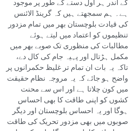
کے اندر ہر اول دستے کے طور پر موجود
ہے۔ ہم سمجھتے ہیں کہ گرینڈ الائنس
کی قیادت بلوچستان بھر میں تمام مزدور
تنظیموں کو اعتماد میں لیتے ہوئے
مطالبات کی منظوری تک صوبے بھر میں
مکمل ہڑتال اور پہیہ جام کی کال دے،
تاکہ یہ بات ان تمام تر غلیظ حکمرانوں پر
واضح ہو جائے کہ یہ مروجہ نظام حقیقت
میں کون چلاتا ہے اور اس سے محنت
کشوں کو اپنی طاقت کا بھی احساس
ہوگا اور یہ احساس بلوچستان اور دیگر
صوبوں میں بھی مزدور تحریک کی طاقت