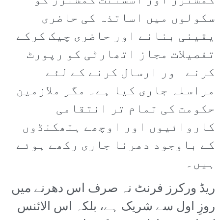
کمشنرز اور اسسٹنٹ کمشنرز کو
سکولوں میں اساتذہ کی حاضری
یقینی بنانے اور حاضری چیک کرکے
تفصیلات مجاز اتھارٹی کو رپورٹ
کرنے اور ارسال کرنے کے لئے
مراسلہ جاری کیا ہے۔ مگر ملازمین
حکومت کی تمام تر انتقامی
کاروائیوں اور اوچھے ہتھکنڈوں
کے باوجود دھرنا جاری رکھے ہوئے
ہیں۔
ریڈ ورکرز فرنٹ نہ صرف اس دھرنے میں
روزِ اول سے شریک ہے، بلکہ اس الائنس