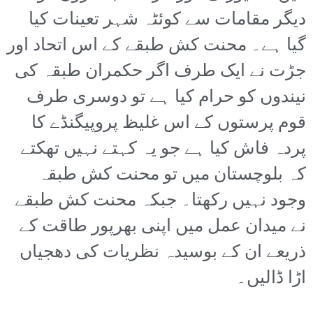
دیگر مقامات سے کوئٹہ شہر تعینات کیا
گیا ہے۔ محنت کش طبقے کے اس اتحاد اور
جڑت نے ایک طرف اگر حکمران طبقہ کی
نیندوں کو حرام کیا ہے تو دوسری طرف
قوم پرستوں کے اس غلیظ پروپیگنڈے کا
پردہ فاش کیا ہے جو یہ کہتے نہیں تھکتے
کہ بلوچستان میں تو محنت کش طبقہ
وجود نہیں رکھتا۔ جبکہ محنت کش طبقے
نے میدان عمل میں اپنی بھرپور طاقت کے
ذریعے ان کے بوسیدہ نظریات کی دھجیاں
اڑا ڈالیں۔