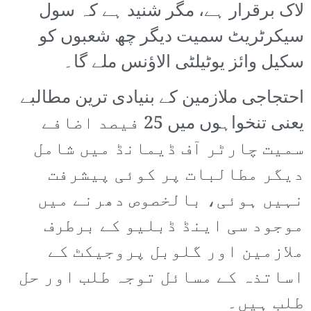
لاک برقرار ہے، مگر شنید ہے کہ سول
سیکرٹریٹ سمیت دیگر چھ شعبوں کو
سکیل وائز یوٹیلٹی الاؤنس ملے گا۔
احتجاجی ملازمین کے بنیادی ترین مطالبے
یعنی تنخواہوں میں 25 فیصد اضافے
سمیت چارٹر آف ڈیمانڈ میں شامل
دیگر مطالبات پر کوئی پیشرفت
نہیں ہوئی، بالخصوص دھرنے میں
موجود سی اینڈ ڈبلیو کے برطرف
ملازمین اور گلوبل پروجیکٹ کے
اساتذہ کے مسائل توجہ طلب اور حل
طلب ہیں۔