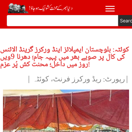
Sear
کوئٹہ: بلوچستان ایمپلائز اینڈ ورکرز گرینڈ الائنس
کی کال پر صوبے بھر میں پہیہ جام؛ دھرنا 9ویں
روز میں داخل؛ محنت کش پُر عزم!
|رپورٹ: ریڈ ورکرز فرنٹ، کوئٹہ |