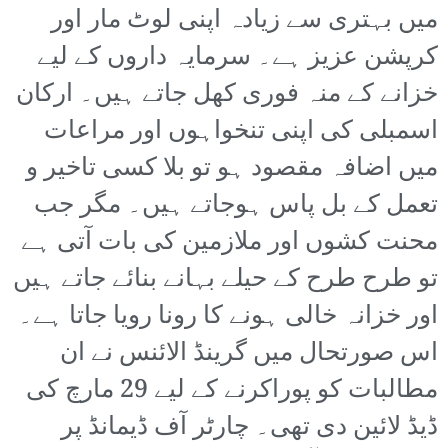
میں بہتری سے زیادہ اپنی لوٹ مار اور
کرپشن عزیز ہے۔ سرمایہ داروں کے لیے
خزانے کے منہ فوری کھل جاتے ہیں۔ ارکان
اسمبلی کی اپنی تنخواہوں اور مراعات
میں اضافہ مقصود ہو تو بلا کسی تاخیر و
تعمل کے بل پاس ہوجاتے ہیں۔ مگر جب
محنت کشوں اور ملازمین کی بات آتی ہے
تو طرح طرح کے حیلے بہانے بنائے جاتے ہیں
اور خزانہ خالی ہونے کا رونا رویا جاتا ہے۔
اس صورتحال میں گرینڈ الائنس نے ان
مطالبات کو پوراکرنے کے لیے 29 مارچ کی
ڈیڈ لائین دی تھی۔ چارٹر آف ڈیمانڈ پر