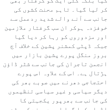
کیا بلکہ کئی ایک کو گرفتار بھی
کر لیا گیا۔ تاہم محنت کشوں کی
جانب سے آنے والے شدید ردعمل سے
خوفزدہ ہوکر ان سب گرفتار ملازمین
اور مزدوروں کو رہا کر دیا گیا
جبکہ ڈپٹی کمشنر پشین کے خلاف آج
بروز منگل پورے پشین بازار میں
انجمن تاجران کی جانب سے شٹر ڈاؤن
ہڑتال ہے۔ اس کے علاوہ اس پورے
احتجاجی دھرنے میں صوبے بھر کی
دیگر سیاسی و غیر سیاسی تنظیموں
کی جانب سے بھرپور یکجہتی کا