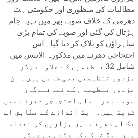
مطالبات کی منظوری اور حکومتی ہٹ
دھرمی کے خلاف صوبے بھر میں پہیہ جام
ہڑتال کی گئی اور صوبے کی تمام بڑی
شاہراؤں کو بلاک کر دیا گیا۔ اس
احتجاجی دھرنے میں مذکورہ الائنس میں
شامل 32 تنظیموں کے علاوہ دیگر
مزدور تنظیمیں بھی شامل ہیں۔ ان
مزدور تنظیموں کے نمائندگان
صوبے بھر سے اس احتجاجی دھرنے میں
شریک ہیں۔ ایک اندازے کے مطابق اب
تک اس دھرنے میں ہزاروں کی تعداد
میں لوگ شرکت کر چکے ہیں جبکہ