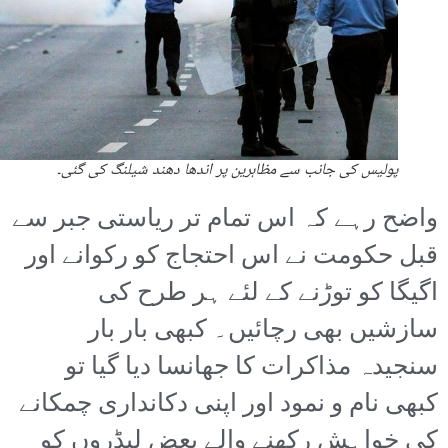
پولیس کی جانب سے مظاہرین پر اندھا دھند شیلنگ کی گئی۔
واضح رہے کہ اس تمام تر ریاستی جبر سے
قبل حکومت نے اس احتجاج کو رکوانے اور
اگیگا کو توڑنے کے لئے ہر طرح کی
سازشیں بھی رچائیں۔ کبھی بار بار
سنجیدہ مذاکرات کا جھانسا دیا گیا تو
کبھی نام و نمود اور اپنی دکانداری چمکانے
کی خواہش رکھنے والے بعض لیڈروں کو