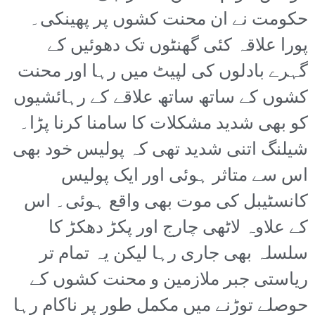
حکومت نے ان محنت کشوں پر پھینکی۔
پورا علاقہ کئی گھنٹوں تک دھوئیں کے
گہرے بادلوں کی لپیٹ میں رہا اور محنت
کشوں کے ساتھ ساتھ علاقے کے رہائشیوں
کو بھی شدید مشکلات کا سامنا کرنا پڑا۔
شیلنگ اتنی شدید تھی کہ پولیس خود بھی
اس سے متاثر ہوئی اور ایک پولیس
کانسٹیبل کی موت بھی واقع ہوئی۔ اس
کے علاوہ لاٹھی چارج اور پکڑ دھکڑ کا
سلسلہ بھی جاری رہا لیکن یہ تمام تر
ریاستی جبر ملازمین و محنت کشوں کے
حوصلے توڑنے میں مکمل طور پر ناکام رہا