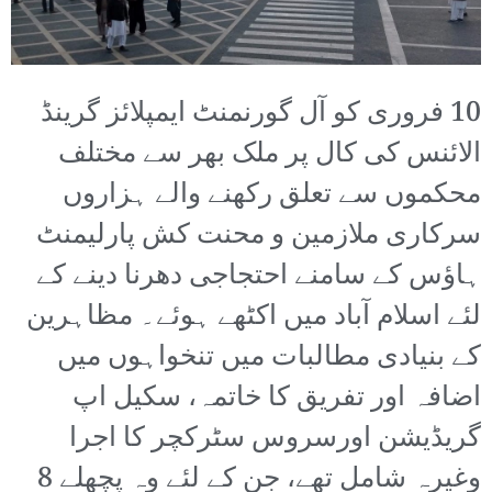
10 فروری کو آل گورنمنٹ ایمپلائز گرینڈ
الائنس کی کال پر ملک بھر سے مختلف
محکموں سے تعلق رکھنے والے ہزاروں
سرکاری ملازمین و محنت کش پارلیمنٹ
ہاؤس کے سامنے احتجاجی دھرنا دینے کے
لئے اسلام آباد میں اکٹھے ہوئے۔ مظاہرین
کے بنیادی مطالبات میں تنخواہوں میں
اضافہ اور تفریق کا خاتمہ، سکیل اپ
گریڈیشن اورسروس سٹرکچر کا اجرا
وغیرہ شامل تھے، جن کے لئے وہ پچھلے 8