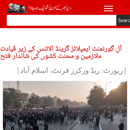
Sear
آل گورنمنٹ ایمپلائز گرینڈ الائنس کے زیر قیادت
ملازمین و محنت کشوں کی شاندار فتح
|رپورٹ: ریڈ ورکرز فرنٹ، اسلام آباد|