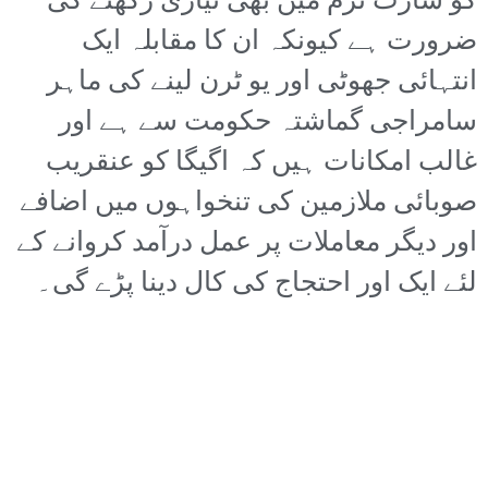
کو شارٹ ٹرم میں بھی تیاری رکھنے کی
ضرورت ہے کیونکہ ان کا مقابلہ ایک
انتہائی جھوٹی اور یو ٹرن لینے کی ماہر
سامراجی گماشتہ حکومت سے ہے اور
غالب امکانات ہیں کہ اگیگا کو عنقریب
صوبائی ملازمین کی تنخواہوں میں اضافے
اور دیگر معاملات پر عمل درآمد کروانے کے
لئے ایک اور احتجاج کی کال دینا پڑے گی۔