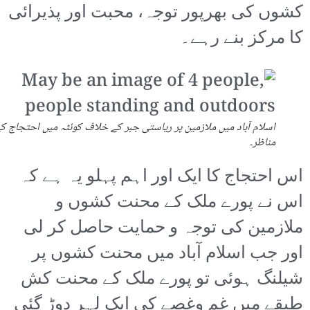
کشوں کی بھرپور توجہ، محبت اور پذیرائی
کا مرکز بنے رہے۔
اسلام آباد میں ملازمین پر ریاستی جبر کے خلاف کوئٹہ میں احتجاج ک
مناظر۔
اس احتجاج کا ایک اور اہم پہلو یہ ہے کہ
اس نے پورے ملک کے محنت کشوں و
ملازمین کی توجہ و حمایت حاصل کر لی
اور جب اسلام آباد میں محنت کشوں پر
شیلنگ ہوئی تو پورے ملک کے محنت کش
طبقے میں غم وغصے کی ایک لہر دوڑ گئی