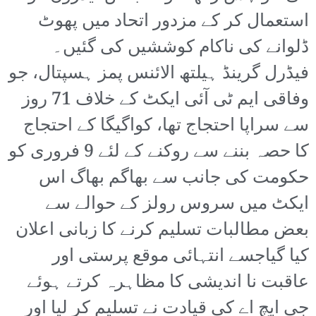
استعمال کر کے مزدور اتحاد میں پھوٹ
ڈلوانے کی ناکام کوششیں کی گئیں۔
فیڈرل گرینڈ ہیلتھ الائنس پمز ہسپتال، جو
وفاقی ایم ٹی آئی ایکٹ کے خلاف 71 روز
سے سراپا احتجاج تھا، کواگیگا کے احتجاج
کا حصہ بننے سے روکنے کے لئے 9 فروری کو
حکومت کی جانب سے بھاگم بھاگ اس
ایکٹ میں سروس رولز کے حوالے سے
بعض مطالبات تسلیم کرنے کا زبانی اعلان
کیا گیاجسے انتہائی موقع پرستی اور
عاقبت نا اندیشی کا مظاہرہ کرتے ہوئے
جی ایچ اے کی قیادت نے تسلیم کر لیا اور