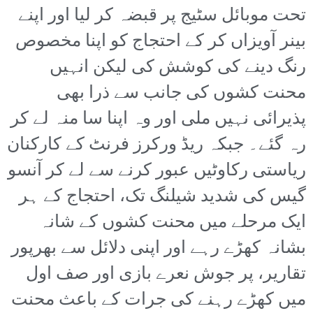
تحت موبائل سٹیج پر قبضہ کر لیا اور اپنے
بینر آویزاں کر کے احتجاج کو اپنا مخصوص
رنگ دینے کی کوشش کی لیکن انہیں
محنت کشوں کی جانب سے ذرا بھی
پذیرائی نہیں ملی اور وہ اپنا سا منہ لے کر
رہ گئے۔ جبکہ ریڈ ورکرز فرنٹ کے کارکنان
ریاستی رکاوٹیں عبور کرنے سے لے کر آنسو
گیس کی شدید شیلنگ تک، احتجاج کے ہر
ایک مرحلے میں محنت کشوں کے شانہ
بشانہ کھڑے رہے اور اپنی دلائل سے بھرپور
تقاریر، پر جوش نعرے بازی اور صف اول
میں کھڑے رہنے کی جرات کے باعث محنت