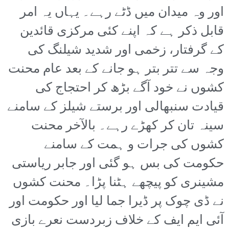
اور وہ میدان میں ڈٹے رہے۔ یہاں یہ امر
قابل ذکر ہے کہ اپنے کئی مرکزی قائدین
کے گرفتار، زخمی اور شدید شیلنگ کی
وجہ سے تتر بتر ہو جانے کے بعد عام محنت
کشوں نے خود آگے بڑھ کر احتجاج کی
قیادت سنبھالی اور برستے شیلز کے سامنے
سینہ تان کر کھڑے رہے۔ بالآخر محنت
کشوں کی جرات و ہمت کے سامنے
حکومت کی بس ہو گئی اور جابر ریاستی
مشینری کو پیچھے ہٹنا پڑا۔ محنت کشوں
نے ڈی چوک پر ڈیرا جما لیا اور حکومت اور
آئی ایم ایف کے خلاف زبردست نعرے بازی