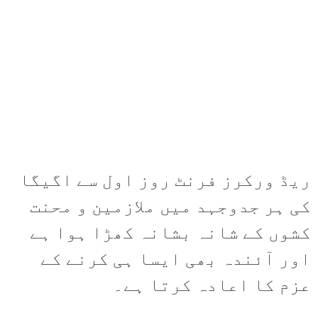
ریڈ ورکرز فرنٹ روز اول سے اگیگا
کی ہر جدوجہد میں ملازمین و محنت
کشوں کے شانہ بشانہ کھڑا ہوا ہے
اور آئندہ بھی ایسا ہی کرنے کے
عزم کا اعادہ کرتا ہے۔