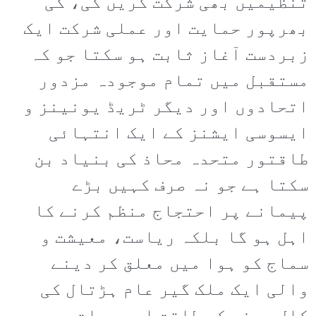
تنظیمیں بھی شرکت کریں گی، کی
بھرپور حمایت اور عملی شرکت ایک
زبردست آغاز ثابت ہو سکتا جو کہ
مستقبل میں تمام موجودہ مزدور
اتحادوں اور دیگر ٹریڈ یونینز و
ایسوسی ایشنز کے ایک انتہائی
طاقتور متحدہ محاذ کی بنیاد بن
سکتا ہے جو نہ صرف کہیں بڑے
پیمانے پر احتجاج منظم کرنے کا
اہل ہو گا بلکہ ریاست، معیشت و
سماج کو ہوا میں معلق کر دینے
والی ایک ملک گیر عام ہڑتال کی