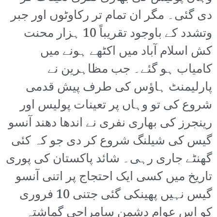
دی گئی۔ مگر ان تمام تر رکاوٹوں اور جبر
وتشدد کے باوجود تقریباً 10 ہزار محنت
کش اسلام آباد میں اکٹھے ہونے میں
کامیاب ہو گئے۔ جب مظاہرین نے
پارلیمنٹ ہاؤس کی طرف پیش قدمی
شروع کی تو وہاں پر تعینات پولیس اور
رینجرز کی بھاری نفری نے اندھا دھند آنسو
گیس کی شیلنگ شروع کر دی جو کہ کئی
گھنٹے جاری رہی۔ شائد پاکستان کی پوری
تاریخ میں کسی ایک احتجاج پر اتنی آنسو
گیس نہیں پھینکی گئی جتنی 10 فروری
کو اس عوام دشمن سامراجی گماشتہ