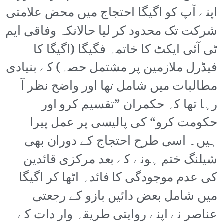
اپنے آپ کو اگیگا احتجاج میں محض علامتی
شرکت تک محدود کر لیا حالانکہ وفاقی ایم
ٹی آئی ایکٹ کا خاتمہ فگیگا (اگیگا کا
فیڈرل ملازمین پر مشتمل حصہ) کے بنیادی
مطالبات میں شامل تھا اور واضح نظر آ
رہا تھا کہ حکمران ”تقسیم کرو اور
حکومت کرو“ کی پالیسی پر عمل پیرا
ہیں۔ اسی طرح احتجاج کے دوران بھی
شیلنگ ختم ہونے کے بعد مرکزی قائدین
کی عدم موجودگی کا فائدہ اٹھا کر اگیگا
میں شامل بعض دائیں بازو کے رجعتی
عناصر نے اپنے روایتی طریقہ وار دات کے