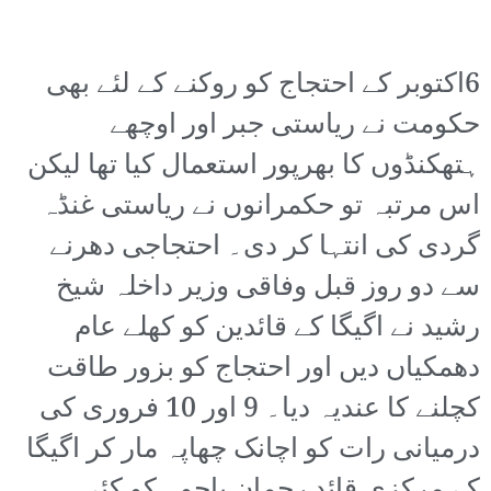
6اکتوبر کے احتجاج کو روکنے کے لئے بھی
حکومت نے ریاستی جبر اور اوچھے
ہتھکنڈوں کا بھرپور استعمال کیا تھا لیکن
اس مرتبہ تو حکمرانوں نے ریاستی غنڈہ
گردی کی انتہا کر دی۔ احتجاجی دھرنے
سے دو روز قبل وفاقی وزیر داخلہ شیخ
رشید نے اگیگا کے قائدین کو کھلے عام
دھمکیاں دیں اور احتجاج کو بزور طاقت
کچلنے کا عندیہ دیا۔ 9 اور 10 فروری کی
درمیانی رات کو اچانک چھاپہ مار کر اگیگا