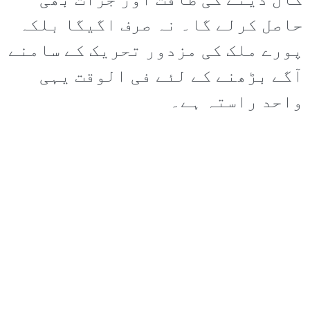
کال دینے کی طاقت اور جرات بھی
حاصل کرلے گا۔ نہ صرف اگیگا بلکہ
پورے ملک کی مزدور تحریک کے سامنے
آگے بڑھنے کے لئے فی الوقت یہی
واحد راستہ ہے۔