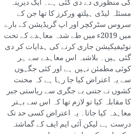
کی منظوری دے دی گئی ہے۔ ایک دیرینہ
مسئلہ لیڈی ہیلتھ ورکرز کا تھا جن کے
سروس سٹرکچر اور اپ گریڈیشن کے بارے
میں 2019ء میں طے شدہ معاہدے کے تحت
نوٹیفیکیشن جاری کرنے کی ہدایات کر دی
گئی ہیں۔ بلاشبہ اس معاہدے سے ہر
کوئی مطمئن نہیں ہے اور کئی جگہوں
سے یہ اعتراض کیا جا رہا ہے کہ محنت
کشوں نے جتنی بے جگری سے ریاستی جبر
کا مقابلہ کیا تو لازم تھا کہ اس سے بہتر
معاہدہ کیا جاتا۔ یہ اعتراض کسی حد تک
درست ہے لیکن آئی ایم ایف کے گماشتہ