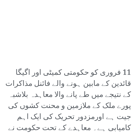
11 فروری کو حکومتی کمیٹی اور اگیگا
قائدین کے مابین ہونے والے فائنل مذاکرات
کے نتیجے میں طے پانے والا معاہدہ بلاشبہ
پورے ملک کے ملازمین و محنت کشوں کی
جیت ہے اورمزدور تحریک کی ایک اہم
کامیابی ہے۔ معاہدے کے تحت حکومت نے