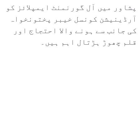
پشاور میں آل گورنمنٹ ایمپلائز کو
آرڈینیشن کونسل خیبر پختونخواہ
کی جانب سے ہونے والا احتجاج اور
قلم چھوڑ ہڑتال اہم ہیں۔