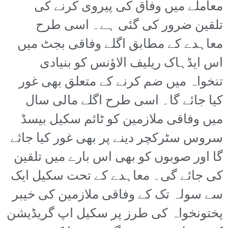
معاملے میں وفاق کی پیروی کرنے کی
تلقین ضرور کی گئی ہے۔ اسی طرح
معاہدے کے مطابق اگلے وفاقی بجٹ میں
اس ایڈہاک ریلیف الاؤنس کو بنیادی
تنخواہ میں ضم کرنے کے متعلق بھی غور
کیا جائے گا۔ اسی طرح اگلے مالی سال
میں وفاقی ملازمین کو ٹائم سکیل بیسڈ
سروس سٹرکچر دینے پر بھی غور کیا جائے
گا اور صوبوں کو بھی اس بارے میں تلقین
کی جائے گی۔ معاہدے کے تحت سکیل ایک
سے سولہ تک کے وفاقی ملازمین کی خیبر
پختونخواہ کی طرز پر سکیل اپ گریڈیشن