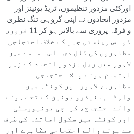
اورکئی مزدور تنظیموں، ٹریڈ یونینز اور
مزدور اتحادوں نے اپنی گروہی تنگ نظری
و فرقہ پروری سے بالاتر ہو کر 11 فروری
کو اس ریاستی جبر کے خلاف احتجاجی
مظاہروں کی کال دی۔ اس سلسلے میں
لاہور میں ریل مزدور اتحاد کے زیر
اہتمام ہونے والا احتجاجی
مظاہرہ، لاہور اور کوئٹہ میں
واپڈا ہائیڈرو یونین کے تحت ہونے
والے احتجاج، کراچی یونیورسٹی
اور کوئٹہ میں سکول اساتذہ کی طرف
سے ہونے والے احتجاجی مظاہرے اور