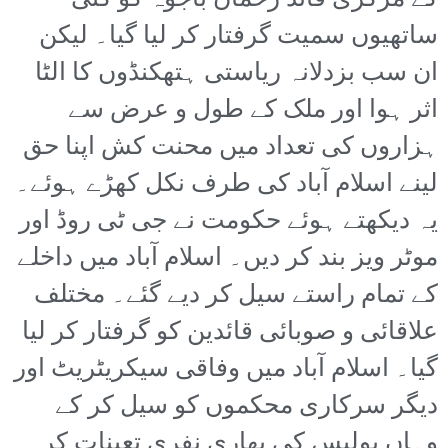
کے مرکزی قائد رحمان باجوہ کو کئی
ساتھیوں سمیت گرفتار کر لیا گیا۔ لیکن
ان سب بزدلانہ ریاستی ہتھکنڈوں کا الٹا
اثر ہوا اور ملک کے طول و عرض سے
ہزاروں کی تعداد میں محنت کش اپنا حق
لینے اسلام آباد کی طرف نکل کھڑے ہوئے۔
یہ دیکھتے ہوئے حکومت نے جی ٹی روڈ اور
موٹر ویز بند کر دیں۔ اسلام آباد میں داخلے
کے تمام راستے سیل کر دیے گئے۔ مختلف
علاقائی و صوبائی قائدین کو گرفتار کر لیا
گیا۔ اسلام آباد میں وفاقی سیکریٹریٹ اور
دیگر سرکاری محکموں کو سیل کر کے
وہاں پولیس کی بھاری نفری تعینات کر