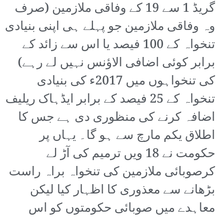
گریڈ 1 سے 19 کے وفاقی ملازمین (صرف
وہ وفاقی ملازمین جو پہلے ہی اپنی بنیادی
تنخواہ کے 100 فیصد یا اس سے زائد کے
برابر کوئی اضافی الاؤنس نہیں لے رہے)
کی تنخواہوں میں 2017ء کی بنیادی
تنخواہ کے 25 فیصد کے برابر ایڈہاک ریلیف
اضافہ کرنے کی منظوری دی ہے جس کا
اطلاق یکم مارچ سے ہو گا۔ یہاں پر
حکومت نے 18 ویں ترمیم کی آڑ لے
کرصوبائی ملازمین کی تنخواہ براہ راست
بڑھانے سے معذوری کا اظہار کیا لیکن
معاہدے میں صوبائی حکومتوں کو اس