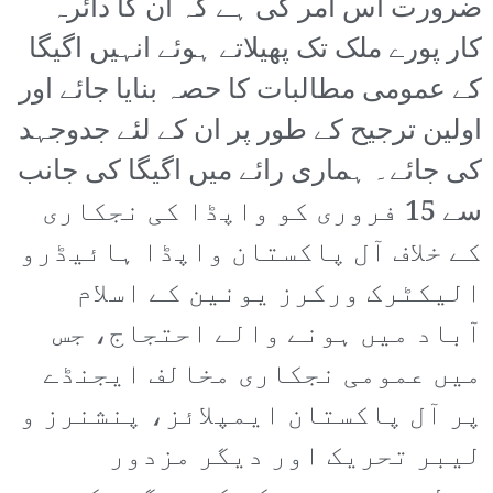
ضرورت اس امر کی ہے کہ ان کا دائرہ
کار پورے ملک تک پھیلاتے ہوئے انہیں اگیگا
کے عمومی مطالبات کا حصہ بنایا جائے اور
اولین ترجیح کے طور پر ان کے لئے جدوجہد
کی جائے۔ ہماری رائے میں اگیگا کی جانب
سے 15 فروری کو واپڈا کی نجکاری
کے خلاف آل پاکستان واپڈا ہائیڈرو
الیکٹرک ورکرز یونین کے اسلام
آباد میں ہونے والے احتجاج، جس
میں عمومی نجکاری مخالف ایجنڈے
پر آل پاکستان ایمپلائز، پنشنرز و
لیبر تحریک اور دیگر مزدور