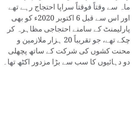
ماہ سے وقتاً فوقتاً سراپا احتجاج رہے تھے
اور اس سے قبل 6 اکتوبر 2020ء کو بھی
پارلیمنٹ کے سامنے احتجاجی مظاہرہ کر
چکے تھے، جو تقریباً 20 ہزار ملازمین و
محنت کشوں کی شرکت کے ساتھ پچھلی
دو دہائیوں کا سب سے بڑا مزدور اکٹھ تھا۔