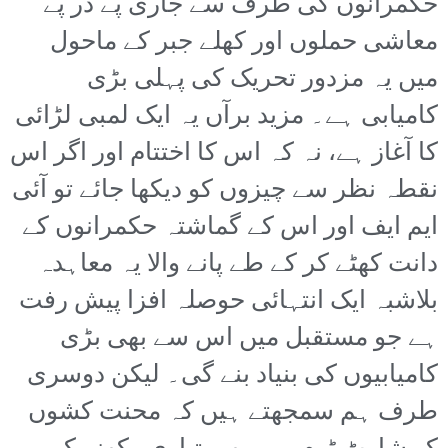
حکمرانوں کی طرف سے جاری پے در پے
معاشی حملوں اور کھلے جبر کے ماحول
میں یہ مزدور تحریک کی پہلی بڑی
کامیابی ہے۔ مزید برآں یہ ایک لمبی لڑائی
کا آغاز ہے، نہ کہ اس کا اختتام اور اگر اس
نقطہ نظر سے چیزوں کو دیکھا جائے تو آئی
ایم ایف اور اس کے گماشتہ حکمرانوں کے
دانت کھٹے کر کے طے پانے والا یہ معاہدہ
بلاشبہ ایک انتہائی حوصلہ افزا پیش رفت
ہے جو مستقبل میں اس سے بھی بڑی
کامیابیوں کی بنیاد بنے گی۔ لیکن دوسری
طرف ہم سمجھتے ہیں کہ محنت کشوں