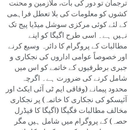
ترجمان تو دور کی بات، ملازمین و محنت
کشوں کو معلومات کی بلا تعطل فراہمی
کے لئے کوئی مرکزی سوشل میڈیا پیج تک
نہیں ہے۔ اسی طرح اگیگا کو اپنے
مطالبات کے پروگرام کا دائرہ وسیع کرنے
اور خصوصاً عوامی اداروں کی نجکاری و
جبری برطرفیوں کے خاتمے کو اس میں
شامل کرنے کی ضرورت ہے۔ اگرچہ
محدود پیمانے (وفاقی ایم ٹی آئی ایکٹ اور
آئیسکو کی نجکاری کا خاتمہ) پر نجکاری
مخالف مطالبات فگیگا (اگیگا کا فیڈرل
حصہ) کے پروگرام میں شامل ہیں مگر