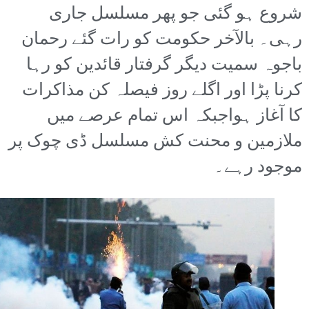
شروع ہو گئی جو پھر مسلسل جاری
رہی۔ بالآخر حکومت کو رات گئے رحمان
باجوہ سمیت دیگر گرفتار قائدین کو رہا
کرنا پڑا اور اگلے روز فیصلہ کن مذاکرات
کا آغاز ہواجبکہ اس تمام عرصے میں
ملازمین و محنت کش مسلسل ڈی چوک پر
موجود رہے۔