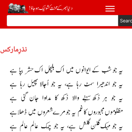
Sear
نذرِمارکس