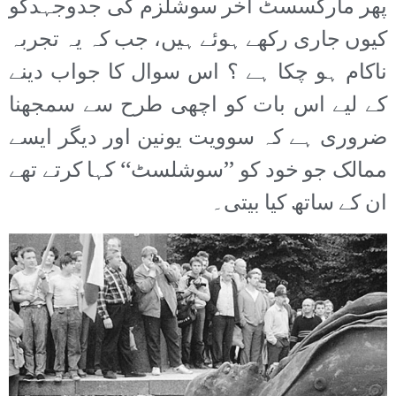
پھر مارکسسٹ آخر سوشلزم کی جدوجہدکو
کیوں جاری رکھے ہوئے ہیں، جب کہ یہ تجربہ
ناکام ہو چکا ہے ؟ اس سوال کا جواب دینے
کے لیے اس بات کو اچھی طرح سے سمجھنا
ضروری ہے کہ سوویت یونین اور دیگر ایسے
ممالک جو خود کو ’’سوشلسٹ‘‘ کہا کرتے تھے
ان کے ساتھ کیا بیتی۔