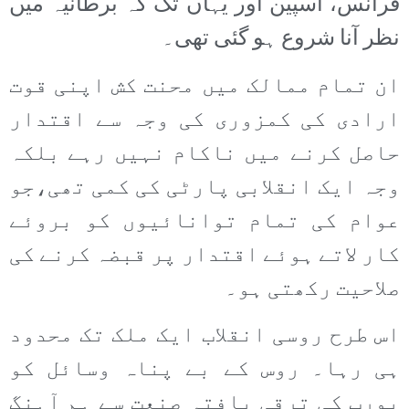
فرانس، اسپین اور یہاں تک کہ برطانیہ میں
نظر آنا شروع ہو گئی تھی۔
ان تمام ممالک میں محنت کش اپنی قوت
ارادی کی کمزوری کی وجہ سے اقتدار
حاصل کرنے میں ناکام نہیں رہے بلکہ
وجہ ایک انقلابی پارٹی کی کمی تھی،جو
عوام کی تمام توانائیوں کو بروئے
کار لاتے ہوئے اقتدار پر قبضہ کرنے کی
صلاحیت رکھتی ہو۔
اس طرح روسی انقلاب ایک ملک تک محدود
ہی رہا۔ روس کے بے پناہ وسائل کو
یورپ کی ترقی یافتہ صنعت سے ہم آہنگ