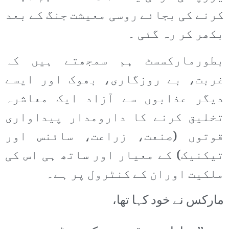
کرنے کی بجائے روسی معیشت جنگ کے بعد
بکھر کر رہ گئی ۔
بطورمارکسسٹ ہم سمجھتے ہیں کہ
غربت، بے روزگاری، بھوک اور ایسے
دیگر عذابوں سے آزاد ایک معاشرہ
تخلیق کرنے کا دارومدار پیداواری
قوتوں (صنعت، زراعت، سائنس اور
تیکنیک) کے معیار اور ساتھ ہی اس کی
ملکیت اوران کے کنٹرول پر ہے۔
مارکس نے خود کہا تھا،