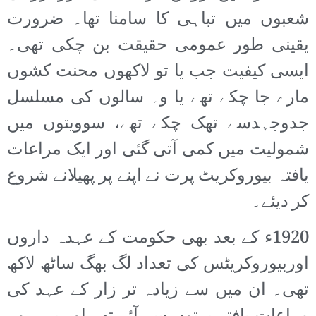
شعبوں میں تباہی کا سامنا تھا۔ ضرورت
یقینی طور عمومی حقیقت بن چکی تھی۔
ایسی کیفیت جب یا تو لاکھوں محنت کشوں
مارے جا چکے تھے یا وہ سالوں کی مسلسل
جدوجہدسے تھک چکے تھے، سوویتوں میں
شمولیت میں کمی آتی گئی اور ایک مراعات
یافتہ بیوروکریٹ پرت نے اپنے پر پھیلانے شروع
کر دیئے۔
1920ء کے بعد بھی حکومت کے عہدہ داروں
اوربیوروکریٹس کی تعداد لگ بھگ ساٹھ لاکھ
تھی۔ ان میں سے زیادہ تر زار کے عہد کی