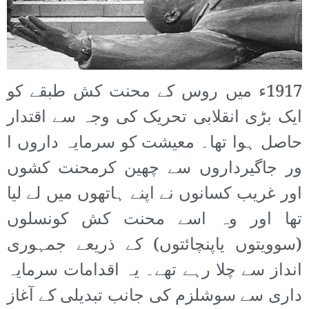
1917ء میں روس کے محنت کش طبقے کو
ایک بڑی انقلابی تحریک کی وجہ سے اقتدار
حاصل ہوا تھا۔ معیشت کو سرمایہ داروں ا
ور جاگیرداروں سے چھین کرمحنت کشوں
اور غریب کسانوں نے اپنے ہاتھوں میں لے لیا
تھا اور وہ اسے محنت کش کونسلوں
(سوویتوں یاپنچائتوں) کے ذریعے جمہوری
انداز سے چلا رہے تھے۔ یہ اقدامات سرمایہ
داری سے سوشلزم کی جانب تبدیلی کے آغاز