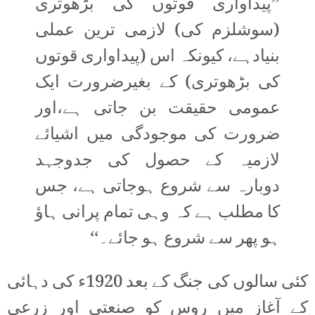
’’پیداواری قوتوں کی بڑھوتری
(سوشلزم کی) لازمی ترین عملی
بنیادہے، کیونکہ اس (پیداواری قوتوں
کی بڑھوتری) کے بغیرضرورت ایک
عمومی حقیقت بن جاتی ہے،اور
ضرورت کی موجودگی میں اشیائے
لازمیہ کے حصول کی جدوجہد
دوبارہ سے شروع ہوجاتی ہے، جس
کا مطلب ہے کہ وہی تمام پرانی ہاؤ
ہو پھر سے شروع ہو جائے۔‘‘
کئی سالوں کی جنگ کے بعد 1920ء کی دہائی
کے آغاز میں روس کو صنعتی اور زرعی