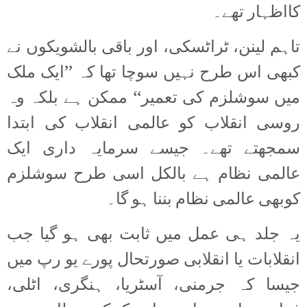
کااظہار تھے۔
تاہم لینن، ٹراٹسکی، اور باقی بالشویکوں نے
کبھی اس طرح نہیں سوچا تھا کہ ’’ایک ملک
میں سوشلزم کی تعمیر‘‘ ممکن ہے بلکہ وہ
روسی انقلاب کو عالمی انقلاب کی ابتدا
سمجھتے تھے۔ جیسے سرمایہ داری ایک
عالمی نظام ہے بالکل اسی طرح سوشلزم
کوبھی عالمی نظام بننا ہو گا۔
یہ جلد ہی عمل میں ثابت بھی ہو گیا جب
انقلابات یا انقلابی صورتحال پورے یو رپ میں
جیسا کہ جرمنی، آسٹریا، ہنگری، اٹلی،