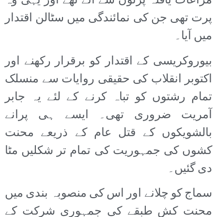
مراعات یافتہ پرتوں سے آئے تھے اور یہی وہ
پرت تھی جن کی نمائندگی میں سٹالن اقتدار
میں آیا۔
بیوروکریسی کے اقتدار کو برقرار رکھنے اور
اکتوبر انقلاب کی حقیقی روایات سے منسلک
تمام رشتوں کو تباہ کرنے کے لئے یہ جابر
آمریت ضروری تھی۔ ایسے ہی پرانے
بالشویکوں کے قتل عام کے ذریعے محنت
کشوں کی جمہوریت کی تمام تر شکلیں مٹا
دی گئیں۔
سماج کو چلانے اور اس کی منصوبہ بندی میں
محنت کش طبقے کی جمہوری شرکت کے