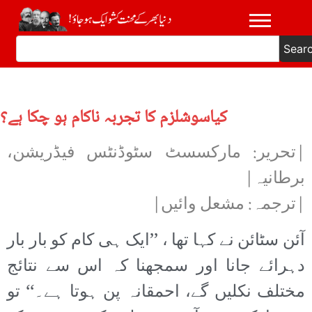
Sear
کیاسوشلزم کا تجربہ ناکام ہو چکا ہے؟
|تحریر: مارکسسٹ سٹوڈنٹس فیڈریشن،
برطانیہ|
|ترجمہ: مشعل وائیں|
آئن سٹائن نے کہا تھا ، ’’ایک ہی کام کو بار بار
دہرائے جانا اور سمجھنا کہ اس سے نتائج
مختلف نکلیں گے، احمقانہ پن ہوتا ہے۔‘‘ تو