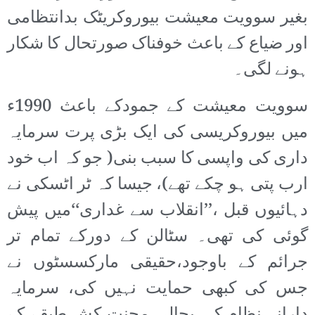
بغیر سوویت معیشت بیوروکریٹک بدانتظامی
اور ضیاع کے باعث خوفناک صورتحال کا شکار
ہونے لگی۔
سوویت معیشت کے جمودکے باعث 1990ء
میں بیوروکریسی کی ایک بڑی پرت سرمایہ
داری کی واپسی کا سبب بنی( جو کہ اب خود
ارب پتی ہو چکے تھے)، جیسا کہ ٹر اٹسکی نے
دہائیوں قبل ،’’انقلاب سے غداری‘‘میں پیش
گوئی کی تھی۔ سٹالن کے دورکے تمام تر
جرائم کے باوجود،حقیقی مارکسسٹوں نے
جس کی کبھی حمایت نہیں کی، سرمایہ