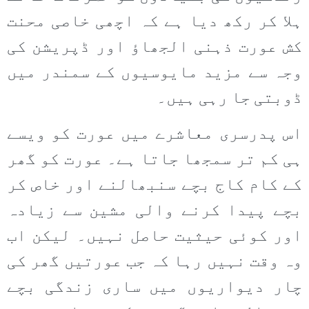
ہلا کر رکھ دیا ہے کہ اچھی خاصی محنت
کش عورت ذہنی الجھاؤ اور ڈپریشن کی
وجہ سے مزید مایوسیوں کے سمندر میں
ڈوبتی جا رہی ہیں۔
اس پدرسری معاشرے میں عورت کو ویسے
ہی کم تر سمجھا جاتا ہے۔ عورت کو گھر
کے کام کاج بچے سنبھالنے اور خاص کر
بچے پیدا کرنے والی مشین سے زیادہ
اور کوئی حیثیت حاصل نہیں۔ لیکن اب
وہ وقت نہیں رہا کہ جب عورتیں گھر کی
چار دیواریوں میں ساری زندگی بچے