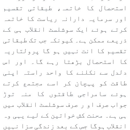
استحصال کا خاتمہ، طبقاتی تقسیم
اور سرمایہ دارانہ ریاست کا خاتمہ
کرتے ہوئے ایک سوشلسٹ انقلاب ہی کے
ذریعے ممکن ہے۔ کیونکہ جب تک طبقاتی
تقسیم کا انت نہیں ہو گا پرولتاریہ
کا استحصال بڑھتا رہے گا۔ اور اس
دلدل سے نکلنے کا واحد راستہ اپنی
طاقت کو پہچان کر اسے مجتمع کرتے
ہوئے سامراجی طاقتوں کا منہ توڑ
جواب صرف او ر صرف سوشلسٹ انقلاب میں
ہی ہے۔ محنت کش خواتین کے لیے یہی وہ
انقلاب ہوگا جس کے بعد زندگی سزا نہیں