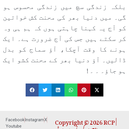
بلکہ زندگی سچ میں زندگی محسوس ہو
گی۔ میں دنیا بھر کی محنت کش خواتین
کو آج یہ کہنا چاہتی ہوں کہ ہم ہی وہ
کر سکتے ہیں جس کی آج ضرورت ہے۔ ایک
ہونے کا وقت آچکا، آؤ سماج کو بدل
ڈالیں۔ آؤ دنیا بھر کے محنت کشو ایک
ہو جاؤ۔ ۔ ۔ !
Copyright © 2026 RCP |
Facebook
Instagram
X
Youtube