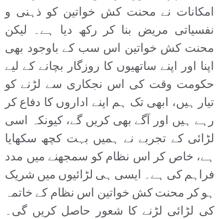
امکانات نے محنت کش خواتین کو ذہنی و
نفسیاتی مریض بنا کر رکھ دیا ہے۔ لیکن
محنت کش خواتین اس سب کے باوجود بھی
اپنا اور اپنے ساتھیوں کا روزگار بچانے کے لیے
حکومت وقت کی اس نجکاری سے لڑنے کو
تیار ہیں، ابھی تک ہم اپنے اداروں کا دفاع کر
رہے ہیں اور آگے بھی کریں گے، کیونکہ اسی
لڑائی کے تجربے نے ہمیں بہت کچھ سکھایا
ہے، خاص کر اس نظام کو سمجھنے میں مدد
فراہم کی ہے۔ ایسی ہی لڑائیوں میں شریک
ہو کر محنت کش خواتین اس نظام کے خاتمہ
کی لڑائی لڑنے کا شعور حاصل کریں گی۔