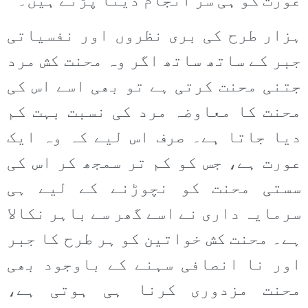
عورت کو ہی سر انجام دینا پڑتے ہیں۔
ہزار طرح کی بری نظروں اور نفسیاتی
جبر کے ساتھ ساتھ اگر وہ محنت کش مرد
جتنی محنت کرتی ہے تو بھی اسے اس کی
محنت کا معاوضہ مرد کی نسبت بہت کم
دیا جاتا ہے۔ صرف اس لیے کہ وہ ایک
عورت ہے، جس کو کم تر سمجھ کر اس کی
سستی محنت کو نچوڑنے کے لیے ہی
سرمایہ داری نے اسے گھر سے باہر نکالا
ہے۔ محنت کش خواتین کو ہر طرح کا جبر
اور نا انصافی سہنے کے باوجود بھی
محنت مزدوری کرنا ہی ہوتی ہے،