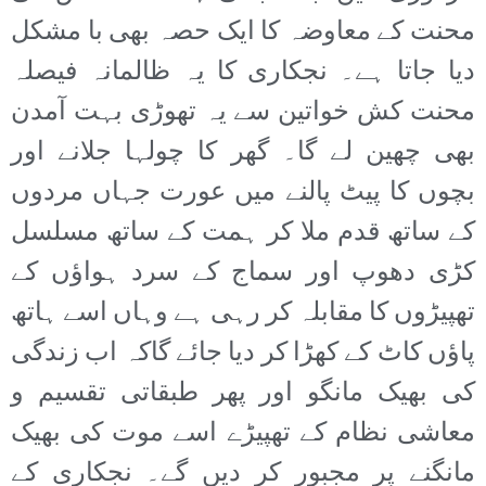
محنت کے معاوضہ کا ایک حصہ بھی با مشکل
دیا جاتا ہے۔ نجکاری کا یہ ظالمانہ فیصلہ
محنت کش خواتین سے یہ تھوڑی بہت آمدن
بھی چھین لے گا۔ گھر کا چولہا جلانے اور
بچوں کا پیٹ پالنے میں عورت جہاں مردوں
کے ساتھ قدم ملا کر ہمت کے ساتھ مسلسل
کڑی دھوپ اور سماج کے سرد ہواؤں کے
تھپیڑوں کا مقابلہ کر رہی ہے وہاں اسے ہاتھ
پاؤں کاٹ کے کھڑا کر دیا جائے گاکہ اب زندگی
کی بھیک مانگو اور پھر طبقاتی تقسیم و
معاشی نظام کے تھپیڑے اسے موت کی بھیک
مانگنے پر مجبور کر دیں گے۔ نجکاری کے