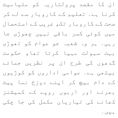
ان کا مقصد پرولتاریہ کو ملیامیٹ
کرنا ہے۔ تعلیم کے کاروبار سے لے کر
صحت کے کاروبار تک، غریب کے استحصال
میں کوئی کسر باقی نہیں چھوڑی جا
رہی۔ ہر وہ شعبہ جو عوام کو تھوڑی
بہت سہولت مہیا کرتا تھا، حکومت
گدھوں کی طرح ان پر نظریں جمائے
بیٹھی ہے۔ عوامی اداروں کو کوڑیوں
کے دام بیچ کر اپنے دوزخ نما پیٹ
بھرنے اور اربوں روپے کے کمیشنز
کھانے کی تیاریاں مکمل کی جا چکی
ہیں۔