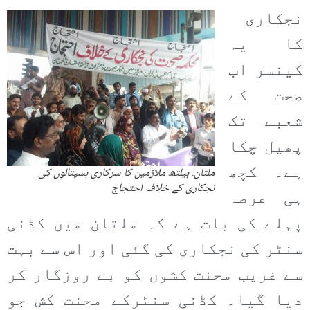
نجکاری
کا یہ
کینسر اب
صحت کے
شعبے تک
پھیل چکا
ہے۔ کچھ
ملتان: ہیلتھ ملازمین کا سرکاری ہسپتالوں کی
نجکاری کے خلاف احتجاج
ہی عرصہ
پہلے کی بات ہے کہ ملتان میں کڈنی
سنٹر کی نجکاری کی گئی اور اس سے بہت
سے غریب محنت کشوں کو بے روزگار کر
دیا گیا۔ کڈنی سنٹرکے محنت کش جو