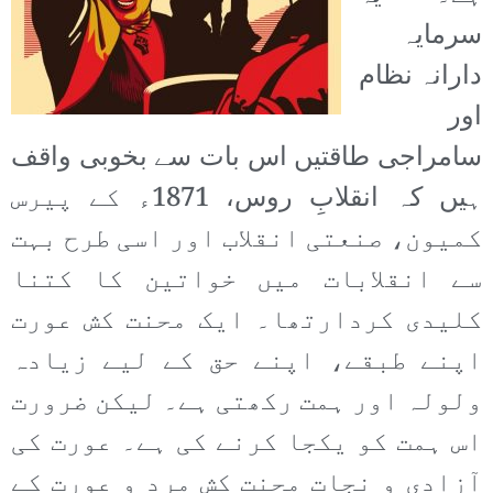
سرمایہ
دارانہ نظام
اور
سامراجی طاقتیں اس بات سے بخوبی واقف
ہیں کہ انقلابِ روس، 1871ء کے پیرس
کمیون، صنعتی انقلاب اور اسی طرح بہت
سے انقلابات میں خواتین کا کتنا
کلیدی کردارتھا۔ ایک محنت کش عورت
اپنے طبقے، اپنے حق کے لیے زیادہ
ولولہ اور ہمت رکھتی ہے۔ لیکن ضرورت
اس ہمت کو یکجا کرنے کی ہے۔ عورت کی
آزادی و نجات محنت کش مرد و عورت کے