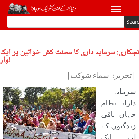
Sear
نجکاری: سرمایہ داری کا محنت کش خواتین پر ایک
وار!
|تحریر: اسماء شوکت|
سرمایہ
دارانہ نظام
جہاں باقی
زندگیوں کے
لیے ایک