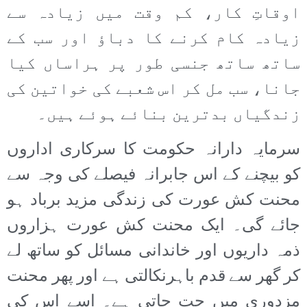
اوقاتِ کار، کم وقت میں زیادہ سے
زیادہ کام کرنے کا دباؤ اور سب کے
ساتھ ساتھ جنسی طور پر ہراساں کیا
جانا، سب مل کر اس شعبے کی خواتین کی
زندگیاں بدترین بنائے ہوئے ہیں۔
سرمایہ دارانہ حکومت کا سرکاری اداروں
کو بیچنے کے اس جابرانہ فیصلے کی وجہ سے
محنت کش عورت کی زندگی مزید برباد ہو
جائے گی۔ ایک محنت کش عورت ہزاروں
ذمہ داریوں اور خاندانی مسائل کو ساتھ لے
کر گھر سے قدم باہرنکالتی ہے اور پھر محنت
مزدوری میں جت جاتی ہے۔ اسے اس کی