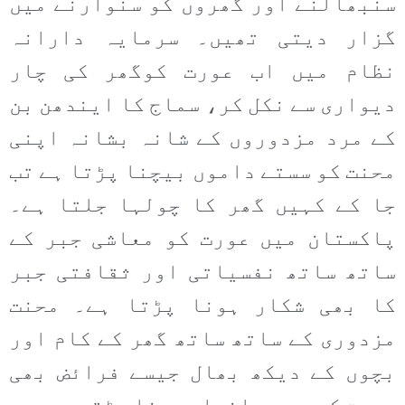
سنبھالنے اور گھروں کو سنوارنے میں
گزار دیتی تھیں۔ سرمایہ دارانہ
نظام میں اب عورت کوگھر کی چار
دیواری سے نکل کر، سماج کا ایندھن بن
کے مرد مزدوروں کے شانہ بشانہ اپنی
محنت کو سستے داموں بیچنا پڑتا ہے تب
جا کے کہیں گھر کا چولہا جلتا ہے۔
پاکستان میں عورت کو معاشی جبر کے
ساتھ ساتھ نفسیاتی اور ثقافتی جبر
کا بھی شکار ہونا پڑتا ہے۔ محنت
مزدوری کے ساتھ ساتھ گھر کے کام اور
بچوں کے دیکھ بھال جیسے فرائض بھی