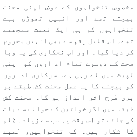
مخصوص تنخواہوں کے عوض اپنی محنت
بیچتے تھے اور انہیں تھوڑی بہت
تنخواہوں کو ہی ایک نعمت سمجھتے
تھے۔ اس قلیل رقم سے بھی انہیں محروم
کر دیا گیا۔ اور اب نجکاری کی یہ وبا
صحت کے دوسرے تمام اد اروں کو اپنی
لپیٹ میں لے رہی ہے۔ سرکاری اداروں
کو بیچنے کا یہ عمل محنت کش طبقے پر
بری طرح اثر انداز ہو گا۔ محنت کش
طبقہ میں اگر خواتین کے حوالے سے بات
کی جائے تو اس وقت یہ سب سے زیادہ ظلم
کا شکار ہیں۔ کم تنخواہیں، لمبے