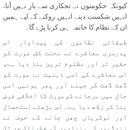
کیونکہ حکومتوں نے نجکاری سے باز نہیں آنا،
انہیں شکست دینے انہیں روکنے کے لیے ہمیں
ان کے نظام کا خاتمہ ہی کرنا پڑے گا۔
طبقاتی نظاموں کی پیداوار اس
پدرسری معاشرے نے محنت کش عورت کو
حقیر تر اور مظلوم ترین بنا دیا ہے،
اس معاشرے کی اسی ذہنیت نے عورت کو
گھٹ گھٹ کر جینے اور پھر یونہی اسی
حال میں مرجانے کوعورت کا اخلاقی فرض
بنا کر رکھ دیا ہے۔ اس بڑھتے استحصال
اور نوکریاں چھن جانے کے خوف نے
زندگیوں کی بنیادوں کو خطرناک حد تک