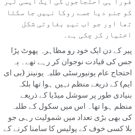
فوراً ہی احتجاجوں کی ایک ایسی لہر
کو جنم دیا جسے روکا نہیں جا سکتا
تھا اور جو اب نیم بغاوتی شکل
اختیار کر چکی ہے۔
پیر کے دن ایک خود رو مظاہرہ پھوٹ پڑا
جس کی قیادت نوجوان کر رہے تھے۔ یہ
احتجاج عام یونیورسٹی طلبہ یونینز (بی ای
ایم) کے ذریعے منظم نہیں ہوا تھا بلکہ
بنیادی طور پر سوشل میڈیا کے ذریعے
منظم ہوا تھا۔ اس میں سکول کے طلبہ
کی بھی بڑی تعداد میں شمولیت رہی جو
بلا کسی خوف کے پولیس کا سامنا کرنے کے