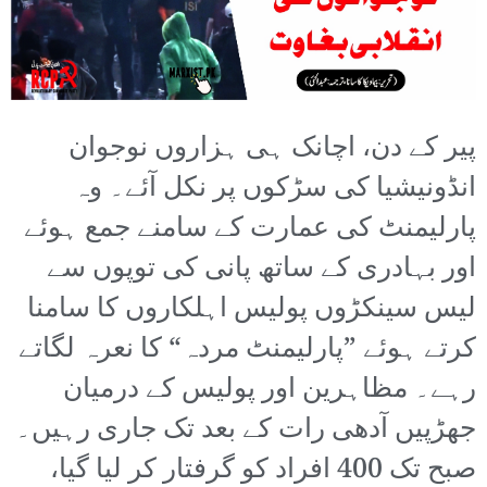
پیر کے دن، اچانک ہی ہزاروں نوجوان
انڈونیشیا کی سڑکوں پر نکل آئے۔ وہ
پارلیمنٹ کی عمارت کے سامنے جمع ہوئے
اور بہادری کے ساتھ پانی کی توپوں سے
لیس سینکڑوں پولیس اہلکاروں کا سامنا
کرتے ہوئے ”پارلیمنٹ مردہ“ کا نعرہ لگاتے
رہے۔ مظاہرین اور پولیس کے درمیان
جھڑپیں آدھی رات کے بعد تک جاری رہیں۔
صبح تک 400 افراد کو گرفتار کر لیا گیا،