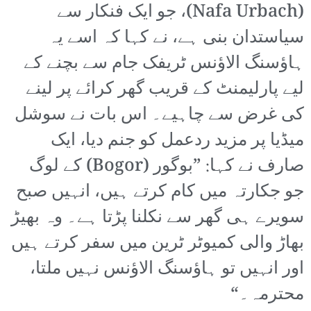
(Nafa Urbach)، جو ایک فنکار سے
سیاستدان بنی ہے، نے کہا کہ اسے یہ
ہاؤسنگ الاؤنس ٹریفک جام سے بچنے کے
لیے پارلیمنٹ کے قریب گھر کرائے پر لینے
کی غرض سے چاہیے۔ اس بات نے سوشل
میڈیا پر مزید ردعمل کو جنم دیا، ایک
صارف نے کہا: ”بوگور (Bogor) کے لوگ
جو جکارتہ میں کام کرتے ہیں، انہیں صبح
سویرے ہی گھر سے نکلنا پڑتا ہے۔ وہ بھیڑ
بھاڑ والی کمیوٹر ٹرین میں سفر کرتے ہیں
اور انہیں تو ہاؤسنگ الاؤنس نہیں ملتا،
محترمہ۔“