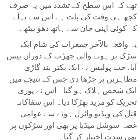
تھے کہ اس سطح کے تشدد میں یہ صرف
کچھ ہی وقت کی بات ہے اس سے پہلے
کہ کوئی اپنی جان سے ہاتھ دھو بیٹھے۔
یہ واقعہ بالآخر جمعرات کی شام ایک
سڑک پر ہونے والی جھڑپ کے دوران پیش
آیا، جب پولیس نے ایک بکتر بند گاڑی
مظاہرین پر چڑھا دی جس کے نتیجے میں
ایک شخص ہلاک ہو گیا۔ اس نے پوری
تحریک کو مزید بھڑکا دیا۔ اس سفاکانہ
قتل کی ویڈیو وائرل ہونے سے عوامی
غصہ سوشل میڈیا پر بھی اور سڑکوں پر
بھی شدت اختیار کر گیا۔