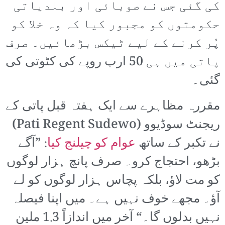
کی گئی جس نے صوبائی اور بلدیاتی
حکومتوں کو مجبور کیا کہ وہ خلا کو
پُر کرنے کے لیے ٹیکس بڑھائیں۔ صرف
پاتی میں ہی 50 ارب روپے کی کٹوتی کی
گئی۔
مقررہ مظاہرے سے ایک ہفتہ قبل پاتی کے
ریجنٹ سوڈیوو (Pati Regent Sudewo)
نے تکبر کے ساتھ
عوام کو چیلنج کیا
: ”آگے
بڑھو، احتجاج کرو۔ صرف پانچ ہزار لوگوں
کو مت لاؤ، بلکہ پچاس ہزار لوگوں کو لے
آؤ۔ مجھے خوف نہیں ہے۔ میں اپنا فیصلہ
نہیں بدلوں گا۔“ آخر میں اندازاً 1.3 ملین