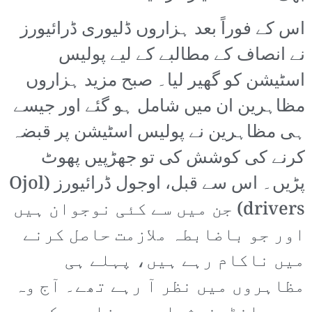
اس کے فوراً بعد ہزاروں ڈلیوری ڈرائیورز
نے انصاف کے مطالبے کے لیے پولیس
اسٹیشن کو گھیر لیا۔ صبح مزید ہزاروں
مظاہرین ان میں شامل ہو گئے اور جیسے
ہی مظاہرین نے پولیس اسٹیشن پر قبضہ
کرنے کی کوشش کی تو جھڑپیں پھوٹ
پڑیں۔ اس سے قبل، اوجول ڈرائیورز (Ojol
drivers) جن میں سے کئی نوجوان ہیں
اور جو باضابطہ ملازمت حاصل کرنے
میں ناکام رہے ہیں، پہلے ہی
مظاہروں میں نظر آ رہے تھے۔ آج وہ