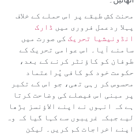
اٹھائیں۔
محنت کش طبقے پر اس حملے کے خلاف
پہلا ردعمل فروری میں
ڈارک
انڈونیشیا تحریک
کی صورت میں
سامنے آیا۔ اس عوامی تحریک کے
طوفان کو کاؤنٹر کرنے کے بعد،
حکومت خود کو کافی پُراعتماد
محسوس کر رہی تھی، جو اس کے تکبر
پر مبنی اس فیصلے کی وضاحت کرتا
ہے کہ انہوں نے اپنے الاؤنسز بڑھا
لیے جبکہ غریبوں سے کہا گیا کہ وہ
اپنے اخراجات کم کریں۔ لیکن