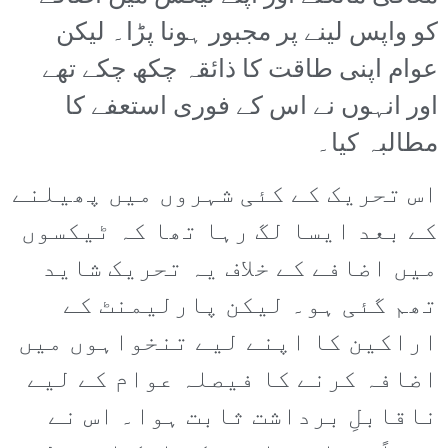
کو واپس لینے پر مجبور ہونا پڑا۔ لیکن
عوام اپنی طاقت کا ذائقہ چکھ چکے تھے
اور انہوں نے اس کے فوری استعفے کا
مطالبہ کیا۔
اس تحریک کے کئی شہروں میں پھیلنے
کے بعد ایسا لگ رہا تھا کہ ٹیکسوں
میں اضافے کے خلاف یہ تحریک شاید
تھم گئی ہو۔ لیکن پارلیمنٹ کے
اراکین کا اپنے لیے تنخواہوں میں
اضافہ کرنے کا فیصلہ عوام کے لیے
ناقابلِ برداشت ثابت ہوا۔ اس نے