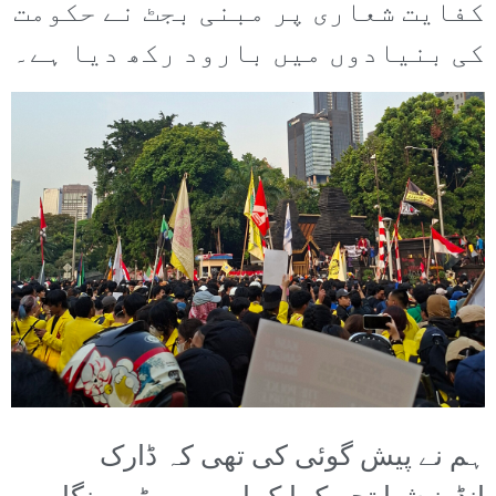
کفایت شعاری پر مبنی بجٹ نے حکومت
کی بنیادوں میں بارود رکھ دیا ہے۔
ہم نے پیش گوئی کی تھی کہ ڈارک