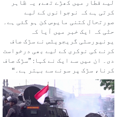
لیے قطار میں کھڑے تھے، یہ ظاہر
کرتی ہے کہ نوجوانوں کے لیے
صورتحال کتنی مایوس کن ہو گئی ہے۔
حتٰی کہ ایک خبر میں آیا کہ
یونیورسٹی گریجویٹس نے سڑک صاف
کرنے کی نوکری کے لیے بھی درخواست
دی۔ ان میں سے ایک نے کہا: ”سڑک صاف
کرنا، سڑک پر سونے سے بہتر ہے۔“