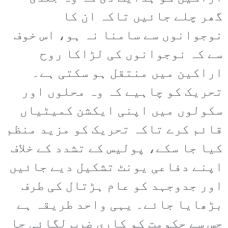
گھر چلے جائیں تاکہ ان کا
نوجوانوں سے سامنا نہ ہو، اس خوف
سے کہ نوجوانوں کی لڑاکا روح
اراکین میں منتقل ہو سکتی ہے۔
تحریک کو چاہیے کہ وہ محلوں اور
سکولوں میں اپنی ایکشن کمیٹیاں
قائم کرے تاکہ تحریک کو مزید منظم
کیا جا سکے، پولیس کے تشدد کے خلاف
اپنے دفاعی یونٹ تشکیل دیے جائیں
اور جدوجہد کو عام ہڑتال کی طرف
بڑھایا جائے۔ یہی واحد طریقہ ہے
جس سے حکومت کو کاری ضرب لگائی جا