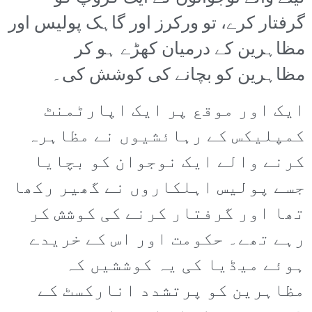
گرفتار کرے، تو ورکرز اور گاہک پولیس اور
مظاہرین کے درمیان کھڑے ہو کر
مظاہرین کو بچانے کی کوشش کی۔
ایک اور موقع پر ایک اپارٹمنٹ
کمپلیکس کے رہائشیوں نے مظاہرہ
کرنے والے ایک نوجوان کو بچایا
جسے پولیس اہلکاروں نے گھیر رکھا
تھا اور گرفتار کرنے کی کوشش کر
رہے تھے۔ حکومت اور اس کے خریدے
ہوئے میڈیا کی یہ کوششیں کہ
مظاہرین کو پرتشدد انارکسٹ کے