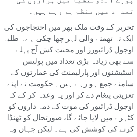
پورے انڈونیشیا میں ہزاروں کی
تعداد میں منظم ہو رہے ہیں۔
تحریر کے وقت ملک بھر میں احتجاجوں کی
ایک نہ تھمنے والی لہر چھا چکی ہے۔ طلبہ
اوجول ڈرائیورز اور محنت کش آج پہلے
سے بھی زیادہ بڑی تعداد میں پولیس
اسٹیشنوں اور پارلیمنٹ کی عمارتوں کے
سامنے جمع ہو رہے ہیں۔ حکومت نے اپنے
تعزیتی پیغام دے کر اور یہ وعدہ کر کے کہ
اوجول ڈرائیور کی موت کے ذمہ داروں کو
کٹہرے میں لایا جائے گا، صورتحال کو ٹھنڈا
کرنے کی کوشش کی ہے۔ لیکن جہاں وہ