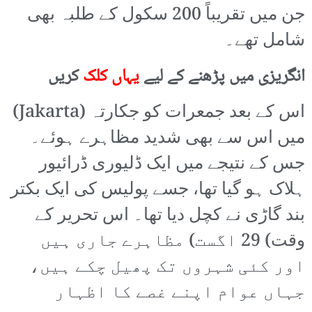
جن میں تقریباً 200 سکول کے طلبہ بھی
شامل تھے۔
انگریزی میں پڑھنے کے لیے
یہاں کلک
کریں
اس کے بعد جمعرات کو جکارتہ (Jakarta)
میں اس سے بھی شدید مظاہرے ہوئے۔
جس کے نتیجے میں ایک ڈلیوری ڈرائیور
ہلاک ہو گیا تھا، جسے پولیس کی ایک بکتر
بند گاڑی نے کچل دیا تھا۔ اس تحریر کے
وقت) 29 اگست) مظاہرے جاری ہیں
اور کئی شہروں تک پھیل چکے ہیں،
جہاں عوام اپنے غصے کا اظہار