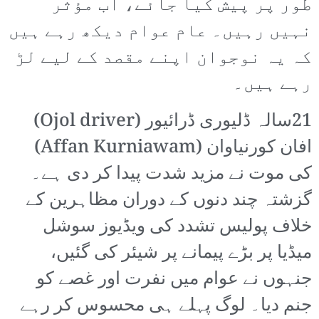
طور پر پیش کیا جائے، اب مؤثر
نہیں رہیں۔ عام عوام دیکھ رہے ہیں
کہ یہ نوجوان اپنے مقصد کے لیے لڑ
رہے ہیں۔
21سالہ ڈلیوری ڈرائیور (Ojol driver)
افان کورنیاوان (Affan Kurniawam)
کی موت نے مزید شدت پیدا کر دی ہے۔
گزشتہ چند دنوں کے دوران مظاہرین کے
خلاف پولیس تشدد کی ویڈیوز سوشل
میڈیا پر بڑے پیمانے پر شیئر کی گئیں،
جنہوں نے عوام میں نفرت اور غصے کو
جنم دیا۔ لوگ پہلے ہی محسوس کر رہے