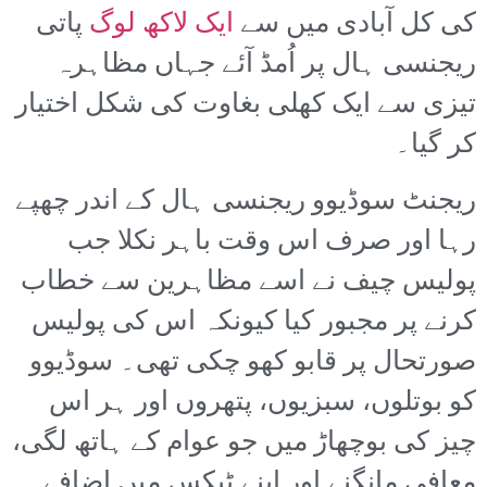
کی کل آبادی میں سے
ایک لاکھ لوگ
پاتی
ریجنسی ہال پر اُمڈ آئے جہاں مظاہرہ
تیزی سے ایک کھلی بغاوت کی شکل اختیار
کر گیا۔
ریجنٹ سوڈیوو ریجنسی ہال کے اندر چھپے
رہا اور صرف اس وقت باہر نکلا جب
پولیس چیف نے اسے مظاہرین سے خطاب
کرنے پر مجبور کیا کیونکہ اس کی پولیس
صورتحال پر قابو کھو چکی تھی۔ سوڈیوو
کو بوتلوں، سبزیوں، پتھروں اور ہر اس
چیز کی بوچھاڑ میں جو عوام کے ہاتھ لگی،
معافی مانگنے اور اپنے ٹیکس میں اضافے