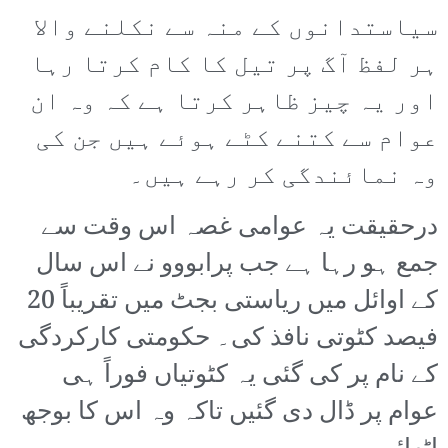
سیاستدانوں کے منہ سے نکلنے والا
ہر لفظ آگ پر تیل کا کام کرتا رہا
اور یہ چیز ظاہر کرتا ہے کہ وہ ان
عوام سے کتنے کٹے ہوئے ہیں جن کی
وہ نمائندگی کر رہے ہیں۔
درحقیقت یہ عوامی غصہ اس وقت سے
جمع ہو رہا ہے جب پرابووو نے اس سال
کے اوائل میں ریاستی بجٹ میں تقریباً 20
فیصد کٹوتی نافذ کی۔ حکومتی کارکردگی
کے نام پر کی گئی یہ کٹوتیاں فوراً ہی
عوام پر ڈال دی گئیں تاکہ وہ اس کا بوجھ