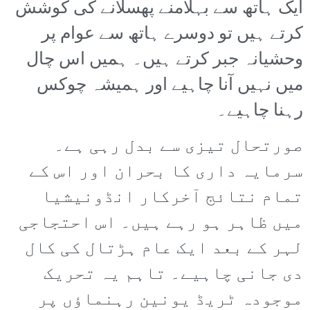
ایک ہاتھ سے بہلامنے پھسلانے کی کوشش
کرتے ہیں تو دوسرے ہاتھ سے عوام پر
وحشیانہ جبر کرتے ہیں۔ ہمیں اس چال
میں نہیں آنا چاہیے اور ہمیشہ چوکس
رہنا چاہیے۔
صورتحال تیزی سے بدل رہی ہے۔
سرمایہ داری کا بحران اور اس کے
تمام نتائج آخرکار انڈونیشیا
میں ظاہر ہو رہے ہیں۔ اس احتجاجی
لہر کے بعد ایک عام ہڑتال کی کال
دی جانی چاہیے۔ تاہم یہ تحریک
موجودہ ٹریڈ یونین رہنماؤں پر