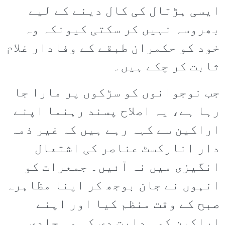
ایسی ہڑتال کی کال دینے کے لیے
بھروسہ نہیں کر سکتی کیونکہ وہ
خود کو حکمران طبقے کے وفادار غلام
ثابت کر چکے ہیں۔
جب نوجوانوں کو سڑکوں پر مارا جا
رہا ہے، یہ اصلاح پسند رہنما اپنے
اراکین سے کہہ رہے ہیں کہ غیر ذمہ
دار انارکسٹ عناصر کی اشتعال
انگیزی میں نہ آئیں۔ جمعرات کو
انہوں نے جان بوجھ کر اپنا مظاہرہ
صبح کے وقت منظم کیا اور اپنے
اراکین کو ہدایت دی کہ وہ جلدی