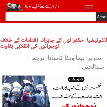
Sear
انڈونیشیا: حکمرانوں کے جابرانہ اقدامات کے خلاف
نوجوانوں کی انقلابی بغاوت
|تحریر: بیما ویکا کاسانا، ترجمہ:
عبدالحئی|