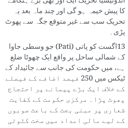
انڈونیشیا تحریک ایک اور بھی بڑے ہنگامے
کا پیش خیمہ ہو گی اور چند ماہ بعد یہ
تحریک سب سے غیر متوقع جگہ سے پھوٹ
پڑی۔
13اگست کو پاتی (Pati) جو وسطی جاوا
کے شمالی ساحل پر واقع ایک چھوٹا ضلع
ہے، میں حکومت کی جانب سے جائیداد کے
ٹیکس میں 250 فیصد اضافے کے فیصلے
کے خلاف ایک بڑے پیمانے پر احتجاج
پھوٹ پڑا۔ مرکزی حکومت کے کفایت
شعاری پر مبنی بجٹ کے باعث صوبوں
کے لیے مالی امداد میں سخت کٹوتی