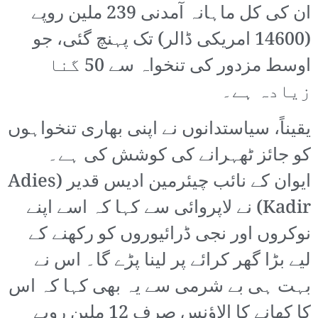
ان کی کل ماہانہ آمدنی 239 ملین روپے
(14600 امریکی ڈالر) تک پہنچ گئی، جو
اوسط مزدور کی تنخواہ سے 50 گنا
زیادہ ہے۔
یقیناً، سیاستدانوں نے اپنی بھاری تنخواہوں
کو جائز ٹھہرانے کی کوشش کی ہے۔
ایوان کے نائب چیئرمین ادیس قدیر (Adies
Kadir) نے لاپروائی سے کہا کہ اسے اپنے
نوکروں اور نجی ڈرائیوروں کو رکھنے کے
لیے بڑا گھر کرائے پر لینا پڑے گا۔ اس نے
بہت ہی بے شرمی سے یہ بھی کہا کہ اس
کا کھانے کا الاؤنس صرف 12 ملین روپے