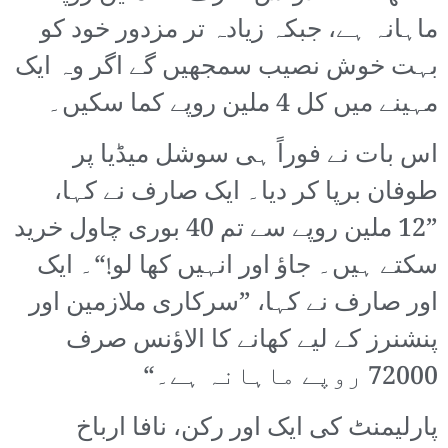
ماہانہ ہے، جبکہ زیادہ تر مزدور خود کو
بہت خوش نصیب سمجھیں گے اگر وہ ایک
مہینے میں کل 4 ملین روپے کما سکیں۔
اس بات نے فوراً ہی سوشل میڈیا پر
طوفان برپا کر دیا۔ ایک صارف نے کہا،
”12 ملین روپے سے تم 40 بوری چاول خرید
سکتے ہیں۔ جاؤ اور انہیں کھا لو!“۔ ایک
اور صارف نے کہا، ”سرکاری ملازمین اور
پنشنرز کے لیے کھانے کا الاؤنس صرف
72000 روپے ماہانہ ہے۔“
پارلیمنٹ کی ایک اور رکن، نافا ارباخ