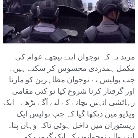
مزید یہ کہ نوجوان اپنے پیچھے عوام کی
مکمل ہمدردی محسوس کر سکتے ہیں۔
جب پولیس نے نوجوان مظاہرین کو مارنا
اور گرفتار کرنا شروع کیا تو کئی مقامی
رہائشی انہیں بچانے کے لیے آگے بڑھے۔ ایک
ویڈیو میں دیکھا گیا کہ جب پولیس ایک
ریستوران میں داخل ہوئی تاکہ وہاں پناہ
لینے والے نوجوانوں کے ایک گروپ کو