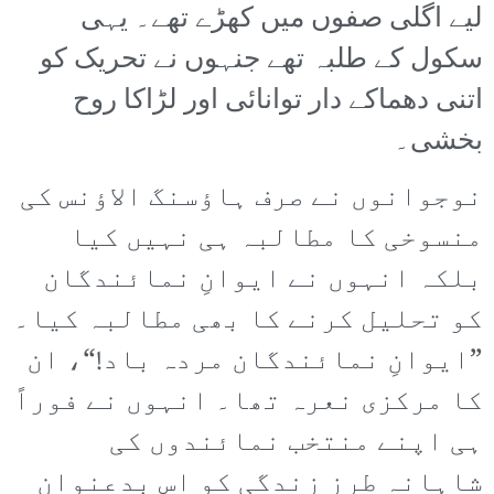
لیے اگلی صفوں میں کھڑے تھے۔ یہی
سکول کے طلبہ تھے جنہوں نے تحریک کو
اتنی دھماکے دار توانائی اور لڑاکا روح
بخشی۔
نوجوانوں نے صرف ہاؤسنگ الاؤنس کی
منسوخی کا مطالبہ ہی نہیں کیا
بلکہ انہوں نے ایوانِ نمائندگان
کو تحلیل کرنے کا بھی مطالبہ کیا۔
”ایوانِ نمائندگان مردہ باد!“، ان
کا مرکزی نعرہ تھا۔ انہوں نے فوراً
ہی اپنے منتخب نمائندوں کی
شاہانہ طرزِ زندگی کو اس بدعنوان