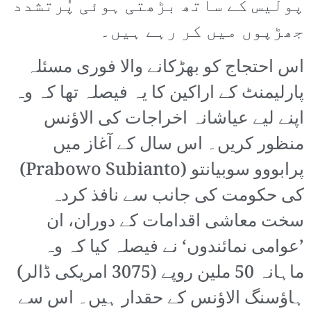
پولیس کے ساتھ بڑھتی ہوئی پُرتشدد
جھڑپوں میں کر رہے ہیں۔
اس احتجاج کو بھڑکانے والا فوری مسئلہ
پارلیمنٹ کے اراکین کا یہ فیصلہ تھا کہ وہ
اپنے لیے عیاشانہ اخراجات کی الاؤنس
منظور کریں۔ اس سال کے آغاز میں
پرابووو سوبیانتو (Prabowo Subianto)
کی حکومت کی جانب سے نافذ کردہ
سخت معاشی اقدامات کے دوران، ان
’عوامی نمائندوں‘ نے فیصلہ کیا کہ وہ
ماہانہ 50 ملین روپے (3075 امریکی ڈالر)
ہاؤسنگ الاؤنس کے حقدار ہیں۔ اس سے