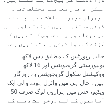
ڈرا دھمکا کر پیچھے ہٹا سکتے ہیں۔
لیکن اس بار معاملہ مختلف تھا۔
نوجوان موجودہ حالات میں اپنے لیے
کوئی مستقبل نہیں دیکھتے اور اسی
لیے بجا طور پر محسوس کرتے ہیں کہ
لڑنے کے سوا کوئی راستہ نہیں ہے۔
حالیہ رپورٹس کے مطابق دس لاکھ
یونیورسٹی گریجویٹس اور 16 لاکھ
ووکیشنل سکول گریجویٹس بے روزگار
ہیں۔ حال ہی میں وائرل ہونے والی ایک
ویڈیو، جس میں ہزاروں لوگ صرف 50
آسامیوں کے لیے درخواست دینے کے