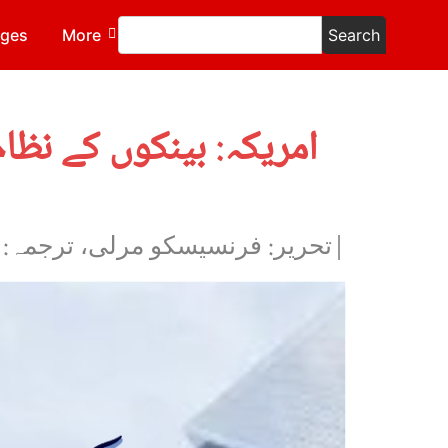
ages
More
Search
امریکہ: بینکوں کے نظا
|تحریر: فرنسیسکو مرلی، ترجمہ: 