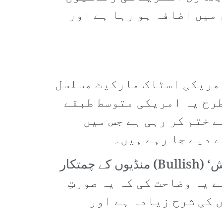
میں اضافہ ہو رہا ہے اور
امریکی اسٹاک مارکیٹ مسلسل
طرح یہ امریکی متوسط طبقے
 ختم کر رہی ہے جس میں
 دیے جا رہے ہیں۔
ڈوبتی ہوئی ٹائٹینک پر جاری آرکیسٹرا کی مانند معاشی تجزیہ کار اور مشیر ’بُلِش‘ (Bullish) منڈیوں کے چمتکار
گاتے رہتے ہیں۔ مثال کے طور پر گولڈمین سیکس (Goldman Sachs) نے یہ وضاحت کی کہ یہ صورتِ
 کی شرح زیادہ ہے اور