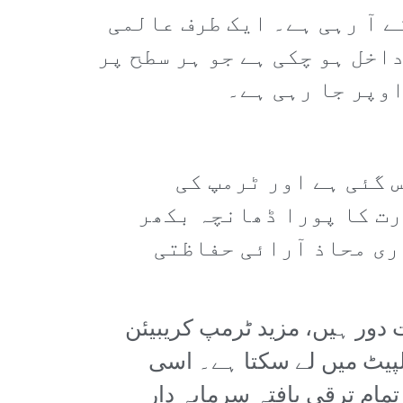
ے آ رہی ہے۔ ایک طرف عالمی
اخل ہو چکی ہے جو ہر سطح پر
وپر جا رہی ہے۔
 گئی ہے اور ٹرمپ کی
رت کا پورا ڈھانچہ بکھر
ری محاذ آرائی حفاظتی
دور ہیں، مزید ٹرمپ کریبیئن
پنی لپیٹ میں لے سکتا ہے۔ اسی
ام ترقی یافتہ سرمایہ دار