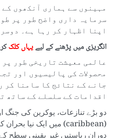
مہینوں سے ہماری آنکھوں کے س
سرمایہ داری واضح طور پر طوا
اپنا اظہار کر رہا ہے۔ دوسری
انگریزی میں پڑھنے کے لیے
یہاں کلک
کری
عالمی معیشت تاریخی طور پر ک
محصولات کی پالیسیوں اور تجا
جانے کے نتائج کا سامنا کر ر
اقدامات کے سلسلے کے ساتھ تی
دو بڑے تنازعات، یوکرین کی جنگ ا
(caribbean) میں ایک نی
دوران ریاستیں غیر یقینی سطح کے