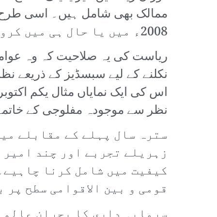
ممالک بھی شامل ہیں۔ اسی طرح ری
2008ء میں یا حال ہی میں کرونا وبا سے نکلنے کا راستہ دیا تھا، اب بے اثر ہو چکا ہے۔
ریاست کی یہ صلاحیت کہ وہ عوامی
نکلنے کے لیے سبسڈیز کے ذریعے ن
اس کی ایک نمایاں مثال یکم اکتوب
نظر سے موجودہ مفلوجی کے خاتمے ک
سترہ سال پہلے کے مقابلے میں
زہریلے تجربے اور چند امیر ل
کیفیت میں شامل کرنا چاہیے۔ 
قومی و بین الاقوامی سطح پر 
سرمایہ داری کا بحران عالمی