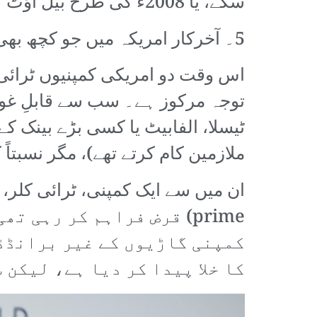
سکے، یا 2008ء کی طرح بیل آؤٹ کے ذریعے بچایا جا سکے۔
5۔ آخرکار امریکہ میں جو کچھ بھی ہو گا اس کے عالمی سطح پر گہرے اثرات مرتب ہوں گے۔
توجہ مرکوز ہے۔ سب سے قابلِ غور
ٹیسلا، الفابیٹ یا کسی بڑے بینک ک
ملازمین کام کرتے تھے)، مگر نسبتا
prime) قرض فراہم کر رہی
کمپنی گاڑیوں کے غیر برانڈڈ 
کا خلا پیدا کر دیا ہے، لیکن 