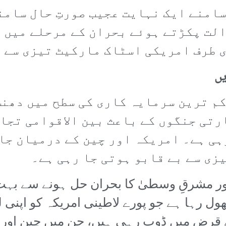
امنے ایک نہایت عجیب صورتِ حال سامن
لت پکڑتے ہوئے بحران کے مرحلے میں د
 طرف امریکی اسٹاک مارکیٹ تیزی سے ا
ں
م ترین سرمایہ کاری کی سطح میں دھنس
رتی جنگوں کے باعث بین الاقوامی تجا
ہی ہے۔ امریکہ اور چین کے درمیان جا
زی سے بے قابو ہوتی جا رہی ہے۔
ور مشرقِ وسطیٰ کا بحران حل ہونے سے بہت 
ا بحران کھول رہا ہے جو پورے لاطینی امریکہ کو ا
 قرض میں ڈوب رہی ہیں، جن میں چین اور تم