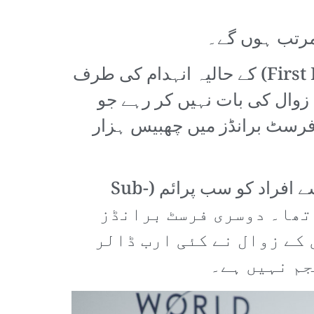
اس وقت دو امریکی کمپنیوں ٹرائی کلر (Tricolor) اور فرسٹ برانڈز (First Brands) کے حالیہ انہدام کی طرف
زوال کی بات نہیں کر رہے جو
 (فرسٹ برانڈز میں چھبیس ہزار
ان میں سے ایک کمپنی، ٹرائی کلر، استعمال شدہ گاڑیوں کی مارکیٹ کے لیے ایسے افراد کو سب پرائم (Sub-
تا تھا۔ دوسری فرسٹ برانڈز
 کے زوال نے کئی ارب ڈالر
جم نہیں ہے۔