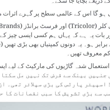
 بات یہ ہے کہ یہاں ہم کسی ایسی چیز کے 
ے برابر ہو۔ یہ دونوں کمپنیاں بھی بڑی تھیں
ً کم معروف تھیں۔
 تھی جنہیں بینک سے قرض تک نہیں مل سک
اسپیئر پارٹس کی بڑی سپلائر تھی۔ ان
سب سے بڑی تشویش کا سبب نقصانات کا ح