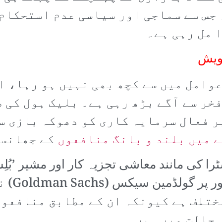
 جس سے سماجی اور سیاسی عدم استحکام 
 مل رہی ہے۔
ویش
عوامل میں سے کچھ بھی نہیں ہو رہا، 
خر سے آگے بڑھ رہی ہے۔ بلیک ہول کی 
ر فعال سرمایہ کاری کو دھوکہ بازی سے
 میں بلند و بانگ منافعوں
کے جھانسے
کے گُن 
ختلف ہے کیونکہ ان کے مطابق منافعوں
 حالت میں ہیں۔