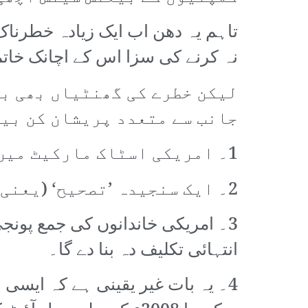
تاہم یہ دھن اب ایک زیادہ خطرناک 
نہ کرنے کی سزا اس کے اچانک خات
لیکن خطرے کی گھنٹیاں بھی بج
جانب سے متعدد پریشان کن بیا
1۔ امریکی اسٹاک مارکیٹ میں موجودہ تیزی پائیدار نہیں ہے۔
2۔ ایک سنجیدہ ’تصحیح‘ (یعنی دھماکا) نہ صرف ممکن ہے بلکہ ممکنہ طور پر قریب الوقوع ہے۔
3۔ امریکی خاندانوں کی جمع پون
انتہائی تکلیف دہ بنا دے گا۔