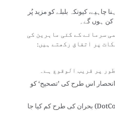
چاہیے، کیونکہ بلبلے کو مزید پُر
 کن ہوں گے۔
ی سرمائے کے کئی ماہرین کی
کات پر اتفاق رکھتے ہیں:
 انحصار اس طرح کی ’تصحیح‘ کو
4۔ یہ بات غیر یقینی ہے کہ ایسی ’تصحیح‘ کے اثرات کو 2001ء کے ڈاٹ کام (DotCom) بحران کی طرح کم کیا جا