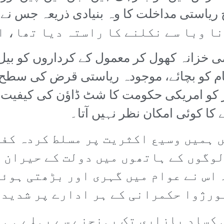
استی مداخلت کا وہ بنیادی ذریعہ جس نے ن
 خزانہ کھول کر معمول کے کرداروں کو بی
ظام کو بچائے، موجودہ ریاستی قرض کی سط
ر کو امریکی حکومت کا شٹ ڈاؤن کی کیفیت 
ا کوئی امکان نظر نہیں آتا۔
 ہمیں وسیع اکثریت پر مسلط کردہ کف
وگوں کے ہاتھوں میں دولت کے حیران 
اس نے عوام میں گہری اور بڑھتی ہوئی
بورژوا حکمرانی کے ہر ادارے پر شدید 
 کساد بازاری تک پہنچنے سے پہلے ہی 