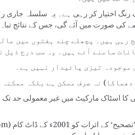
رنگ اختیار کر رہی ہے۔ یہ سلسلہ جاری رہنا 
مے کی صورت میں آئے گی، جس کے نتائج تباہ
 رہی ہیں۔ پچھلے چند ہفتوں میں عالم
نات سامنے آئے ہیں۔ وہ سب درج ذیل ن
جی کا اسٹاک مارکیٹ میں غیر معمولی حد تک