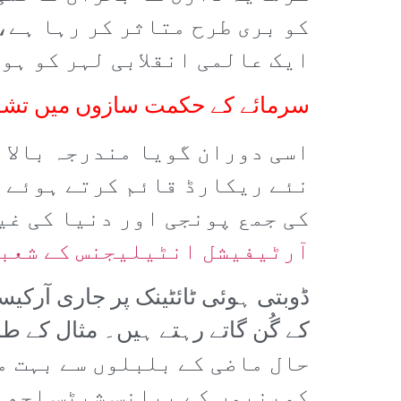
کو بری طرح متاثر کر رہا ہے،
ایک عالمی انقلابی لہر کو ہوا
سرمائے کے حکمت سازوں میں تش
اسی دوران گویا مندرجہ بالا 
نئے ریکارڈ قائم کرتے ہوئے ف
کی جمع پونجی اور دنیا کی غی
آرٹیفیشل انٹیلیجنس کے شعبے
حال ماضی کے بلبلوں سے بہت م
کمپنیوں کے بیلنس شیٹس اچھی