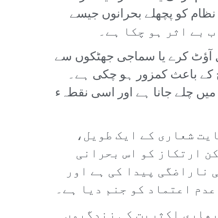
ظام کو پچھلے بحرانوں جیسے
ل آؤٹ کرے یا سماجی جھٹکوں سے
ح کے باعث کمزور ہو چکی ہے۔
میں چلے جانا ہے اور اسی نقطہء
ایت شعاری کے ایک طویل،
کن ارتکاز کو اس بحرانی
 ناراضگی پیدا کی ہے اور
عدم اعتماد کو جنم دیا ہے۔
بھاری اکثریت کی زندگیوں