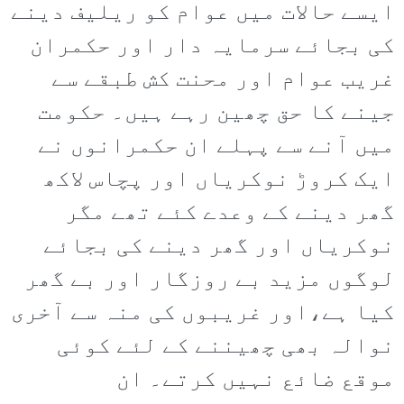
ایسے حالات میں عوام کو ریلیف دینے
کی بجائے سرمایہ دار اور حکمران
غریب عوام اور محنت کش طبقے سے
جینے کا حق چھین رہے ہیں۔ حکومت
میں آنے سے پہلے ان حکمرانوں نے
ایک کروڑ نوکریاں اور پچاس لاکھ
گھر دینے کے وعدے کئے تھے مگر
نوکریاں اور گھر دینے کی بجائے
لوگوں مزید بے روزگار اور بے گھر
کیا ہے،اور غریبوں کی منہ سے آخری
نوالہ بھی چھیننے کے لئے کوئی
موقع ضائع نہیں کرتے۔ ان