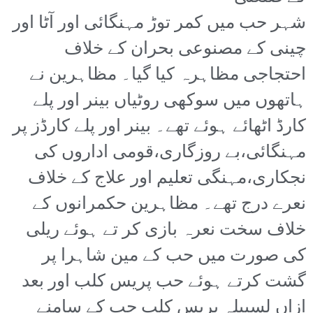
شہر حب میں کمر توڑ مہنگائی اور آٹا اور
چینی کے مصنوعی بحران کے خلاف
احتجاجی مظاہرہ کیا گیا۔ مظاہرین نے
ہاتھوں میں سوکھی روٹیاں بینر اور پلے
کارڈ اٹھائے ہوئے تھے۔ بینر اور پلے کارڈز پر
مہنگائی،بے روزگاری،قومی اداروں کی
نجکاری،مہنگی تعلیم اور علاج کے خلاف
نعرے درج تھے۔ مظاہرین حکمرانوں کے
خلاف سخت نعرہ بازی کر تے ہوئے ریلی
کی صورت میں حب کے مین شاہرا پر
گشت کرتے ہوئے حب پریس کلب اور بعد
ازاں لسبیلہ پریس کلب حب کے سامنے