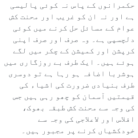
حکمرانوں کے پاس نہ کوئی پالیسی
ہے اور نہ ان کو غریب اور محنت کش
عوام کے مسائل حل کرنے میں کوئی
دلچسپی ہے۔ وہ صرف اور صرف اپنی
کرپشن اور کمیشن کے چکر میں لگے
ہوئے ہیں۔ ایک طرف بے روزگاری میں
ہوشربا اضافہ ہو رہا ہے تو دوسری
طرف بنیادی ضرورت کی اشیاء کی
قیمتیں آسمان کو چھو رہی ہیں جس
کی وجہ سے محنت کش طبقہ بھوک،
افلاس اور لاعلاجی کی وجہ سے
خودکشیاں کرنے پر مجبور ہیں۔