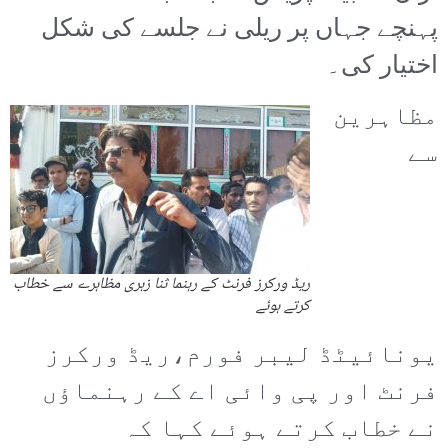
پہنچے جہاں پر ریلی نے جلسے کی شکل
اختیار کی۔
مظاہرین
سے
ریڈ ورکرز فرنٹ کے رہنما ثنا زہری مظاہرے سے خطاب
کرتے ہوئے
یونائیٹڈ لیبر فورم،ریڈ ورکرز
فرنٹ اور پی وائی اے کے رہنماؤں
نے خطاب کرتے ہوئے کہا کہ