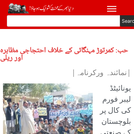
Sear
حب: کمرتوڑ مہنگائی کے خلاف احتجاجی مظاہرہ
اور ریلی
|نمائندہ ورکرنامہ|
یونائیٹڈ
لیبر فورم
کی کال پر
بلوچستان
کے صنعتی