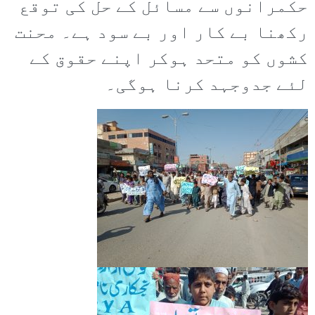
حکمرانوں سے مسائل کے حل کی توقع
رکھنا بے کار اور بے سود ہے۔ محنت
کشوں کو متحد ہوکر اپنے حقوق کے
لئے جدوجہد کرنا ہوگی۔