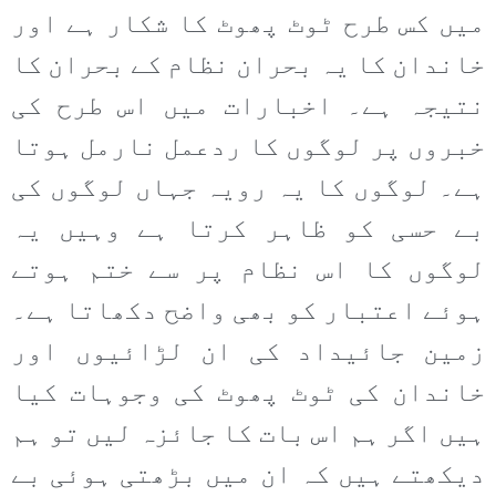
میں کس طرح ٹوٹ پھوٹ کا شکار ہے اور
خاندان کا یہ بحران نظام کے بحران کا
نتیجہ ہے۔ اخبارات میں اس طرح کی
خبروں پر لوگوں کا ردعمل نارمل ہوتا
ہے۔ لوگوں کا یہ رویہ جہاں لوگوں کی
بے حسی کو ظاہر کرتا ہے وہیں یہ
لوگوں کا اس نظام پر سے ختم ہوتے
ہوئے اعتبار کو بھی واضح دکھاتا ہے۔
زمین جائیداد کی ان لڑائیوں اور
خاندان کی ٹوٹ پھوٹ کی وجوہات کیا
ہیں اگر ہم اس بات کا جائزہ لیں تو ہم
دیکھتے ہیں کہ ان میں بڑھتی ہوئی بے