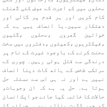
محلوں میں کم اجرت کے عوض کئی گھنٹے
کام کریں اور ہر قدم پر گالی اور
دھتکار سہیں۔یا انصاف یہی ہے کہ
خواتین گھروں ،محلوں ،گلیوں
،فیکٹریوں ،کھیتوں ،دفتروں میں سخت
محنت کرنے کے باوجود غیرت کے نام پر
درندگی سے قتل ہوتی رہیں۔ چوری کے
مرتکب شخص کے ہاتھ کاٹ دینا انصاف
نہیں ہے اور نہ ہی اس سے مسئلہ حل
ہوتا ہے۔ حل یہ ہے کہ ان وجوہات،
حالات کا خاتمہ کیا جائے جو ایک انسان
کو چور ڈکیت بناتے ہیں ۔ جرائم کا