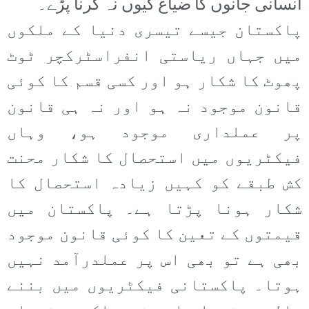
انسانی جانوں کا ضیاع کیوں نہ کرنا پڑے۔
پاکستان جیسے تیسری دنیا کے ملکوں
میں جہاں ریاستی انفراسٹرکچر ٹوٹ
پھوٹ کا شکار ہو اور کسی قسم کا کوئی
قانون موجود نہ ہو اور نہ ہی قانون
پر عملداری موجود ہو، وہاں
فیکٹریوں میں استحصال کا شکار محنت
کش طبقے کو کہیں زیادہ استحصال کا
شکار ہونا پڑتا ہے۔ پاکستان میں
قیمتوں کے تعین کا کوئی قانون موجود
بھی ہے تو بھی اس پر عملدرآمد نہیں
ہوتا۔ پاکستانی فیکٹریوں میں بننے