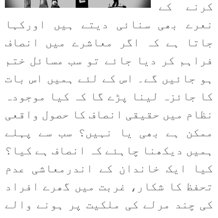
کرنے کے
نعرے بھی سنائی دیتے ہیں اورکہا
جاتا ہے کہ اگر معاشرے میں انصاف
فراہم کر دیا جائے تو سب مسائل ختم
ہو جائیں گے۔ اس کے لئے ہمیں اس بات
کا جائزہ لینا پڑے گا کہ کیا موجودہ
نظام میں حقیقی انصاف کا حصول واقعی
ممکن ہے بھی یا نہیں؟ سب سے پہلے
ہمیں دیکھنا چاہئے کہ انصاف ہے کیا؟
کیا ایک خاندان کے اندرمعاشی عدم
تحفظ کا شکار، غربت میں گھرے افراد
کی چند مرلے کی ملکیت پر ہونے والے