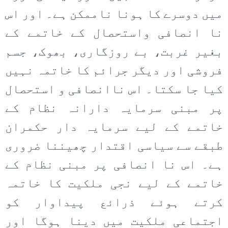
میں دوسرے کا ہونا ناممکن ہے۔ اور اس
نا انصافی واستحصال کے خاتمے کے
بغیر غربت، بے روزگاری، بھوک، جسم
فروشی اور دیگر جرائم کا خاتمہ نہیں
کیا جا سکتا۔ اس ناانصافی و استحصال
پر مبنی سرمایہ دارانہ نظام کے
خاتمے کے لیے سرمایہ دار حکمران
طبقے سے سیاسی اقتدار چھیننا ضروری
ہے۔ اس نا انصافی پر مبنی نظام کے
خاتمے کے لیے نجی ملکیت کا خاتمہ
کرتے ہوئے ذرائع پیداوار کو
اجتماعی ملکیت میں دینا ہوگا اور