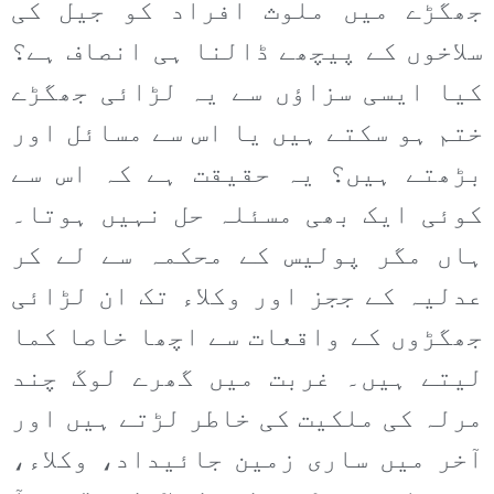
جھگڑے میں ملوث افراد کو جیل کی
سلاخوں کے پیچھے ڈالنا ہی انصاف ہے؟
کیا ایسی سزاؤں سے یہ لڑائی جھگڑے
ختم ہو سکتے ہیں یا اس سے مسائل اور
بڑھتے ہیں؟ یہ حقیقت ہے کہ اس سے
کوئی ایک بھی مسئلہ حل نہیں ہوتا۔
ہاں مگر پولیس کے محکمہ سے لے کر
عدلیہ کے ججز اور وکلاء تک ان لڑائی
جھگڑوں کے واقعات سے اچھا خاصا کما
لیتے ہیں۔ غربت میں گھرے لوگ چند
مرلہ کی ملکیت کی خاطر لڑتے ہیں اور
آخر میں ساری زمین جائیداد، وکلاء،