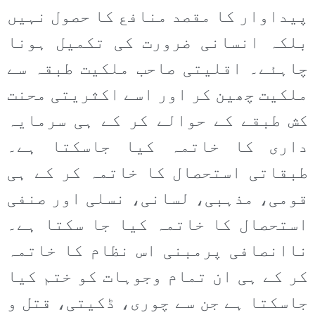
پیداوار کا مقصد منافع کا حصول نہیں
بلکہ انسانی ضرورت کی تکمیل ہونا
چاہئے۔ اقلیتی صاحب ملکیت طبقہ سے
ملکیت چھین کر اور اسے اکثریتی محنت
کش طبقے کے حوالے کر کے ہی سرمایہ
داری کا خاتمہ کیا جاسکتا ہے۔
طبقاتی استحصال کا خاتمہ کر کے ہی
قومی، مذہبی، لسانی، نسلی اور صنفی
استحصال کا خاتمہ کیا جا سکتا ہے۔
ناانصافی پرمبنی اس نظام کا خاتمہ
کر کے ہی ان تمام وجوہات کو ختم کیا
جاسکتا ہے جن سے چوری، ڈکیتی، قتل و