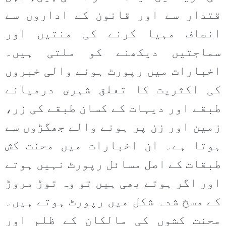
قتدار سے اور قانون کے اداروں سے
انصاف مہیا کرنے کی منتیں اور
سماجتیں دیکھنے کو ملتی ہیں۔
اخبارات میں رپورٹ ہونے والی خبروں
کی اکثریت کا تعلق شہری درمیانے
طبقے اور دیہات کے کسان طبقے کی زر،
زمین اور زن پر ہونے والے جھگڑوں سے
ہوتا ہے۔ ان اخبارات میں محنت کش
طبقات کے اصل مسائل رپورٹ نہیں ہوتے
اور اگر ہوتے بھی ہیں تو وہ توڑ مروڑ
کے مسخ شدہ شکل میں رپورٹ ہوتے ہیں۔
محنت کشوں کی مالکان کے ظلم اور