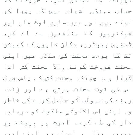
کیونکہ وہ مہنگی اشیاء خریدنے کا
حساب مہنگی اشیاء بیچ کر پورا کر
لیتے ہیں اور یوں ساری لوٹ مار اور
فیکٹریوں کے منافعوں سے لے کر،
ڈسٹری بیوٹرز، دکان داروں کے کمیشن
تک کا بوجھ محنت کی منڈی میں اپنی
محنت فروخت کرنے والا محنت کش ادا
کرتا ہے۔ چونکہ محنت کش کے پاس صرف
اس کی قوت محنت ہوتی ہے اور زندہ
رہنے کی سہولت کو حاصل کرنے کی خاطر
وہ اپنی اس اکلوتی ملکیت کو سرمایہ
دار کی طے کردہ اجرت پر بیچنے پر
مجبور ہوتا ہے۔ اس لیے وہ اپنے اوپر