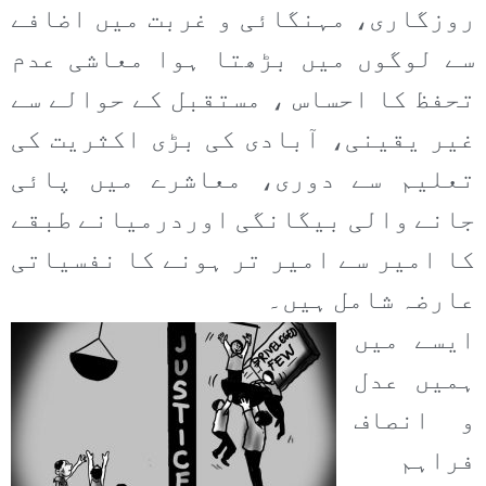
روزگاری، مہنگائی و غربت میں اضافے
سے لوگوں میں بڑھتا ہوا معاشی عدم
تحفظ کا احساس ، مستقبل کے حوالے سے
غیر یقینی، آبادی کی بڑی اکثریت کی
تعلیم سے دوری، معاشرے میں پائی
جانے والی بیگانگی اوردرمیانے طبقے
کا امیر سے امیر تر ہونے کا نفسیاتی
عارضہ شامل ہیں۔
ایسے میں
ہمیں عدل
و انصاف
فراہم