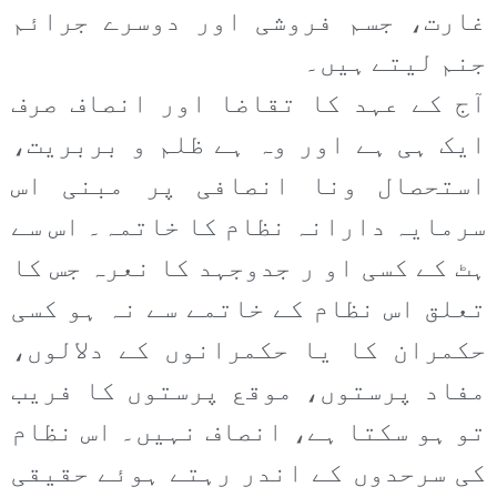
غارت، جسم فروشی اور دوسرے جرائم
جنم لیتے ہیں۔
آج کے عہد کا تقاضا اور انصاف صرف
ایک ہی ہے اور وہ ہے ظلم و بربریت،
استحصال ونا انصافی پر مبنی اس
سرمایہ دارانہ نظام کا خاتمہ۔ اس سے
ہٹ کے کسی او ر جدوجہد کا نعرہ جس کا
تعلق اس نظام کے خاتمے سے نہ ہو کسی
حکمران کا یا حکمرانوں کے دلالوں،
مفاد پرستوں، موقع پرستوں کا فریب
تو ہو سکتا ہے، انصاف نہیں۔ اس نظام
کی سرحدوں کے اندر رہتے ہوئے حقیقی