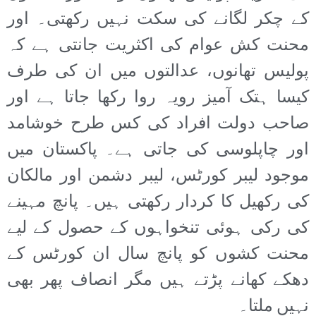
کے چکر لگانے کی سکت نہیں رکھتی۔ اور
محنت کش عوام کی اکثریت جانتی ہے کہ
پولیس تھانوں، عدالتوں میں ان کی طرف
کیسا ہتک آمیز رویہ روا رکھا جاتا ہے اور
صاحب دولت افراد کی کس طرح خوشامد
اور چاپلوسی کی جاتی ہے۔ پاکستان میں
موجود لیبر کورٹس، لیبر دشمن اور مالکان
کی رکھیل کا کردار رکھتی ہیں۔ پانچ مہینے
کی رکی ہوئی تنخواہوں کے حصول کے لیے
محنت کشوں کو پانچ سال ان کورٹس کے
دھکے کھانے پڑتے ہیں مگر انصاف پھر بھی
نہیں ملتا۔