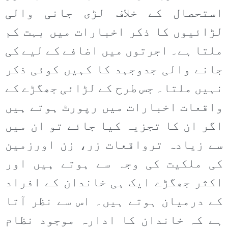
استحصال کے خلاف لڑی جانی والی
لڑائیوں کا ذکر اخبارات میں بہت کم
ملتا ہے۔ اجرتوں میں اضافے کے لیے کی
جانے والی جدوجہد کا کہیں کوئی ذکر
نہیں ملتا۔ جس طرح کے لڑائی جھگڑے کے
واقعات اخبارات میں رپورٹ ہوتے ہیں
اگر ان کا تجزیہ کیا جائے تو ان میں
سے زیادہ ترواقعات زر، زن اورزمین
کی ملکیت کی وجہ سے ہوتے ہیں اور
اکثر جھگڑے ایک ہی خاندان کے افراد
کے درمیان ہوتے ہیں۔ اس سے نظر آتا
ہے کہ خاندان کا ادارہ موجود نظام