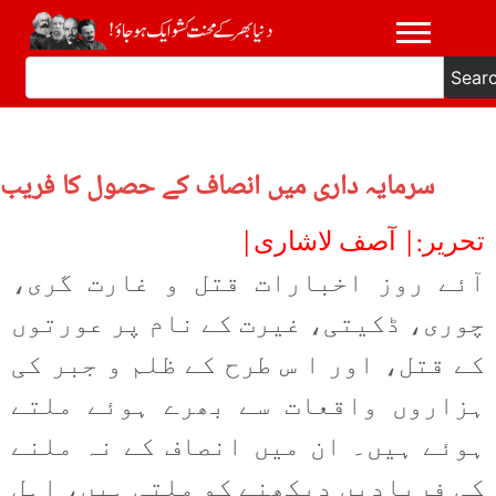
Sear
سرمایہ داری میں انصاف کے حصول کا فریب
تحریر:| آصف لاشاری|
آئے روز اخبارات قتل و غارت گری،
چوری، ڈکیتی، غیرت کے نام پر عورتوں
کے قتل، اور ا س طرح کے ظلم و جبر کی
ہزاروں واقعات سے بھرے ہوئے ملتے
ہوئے ہیں۔ ان میں انصاف کے نہ ملنے
کی فریادیں دیکھنے کو ملتی ہیں، اہل