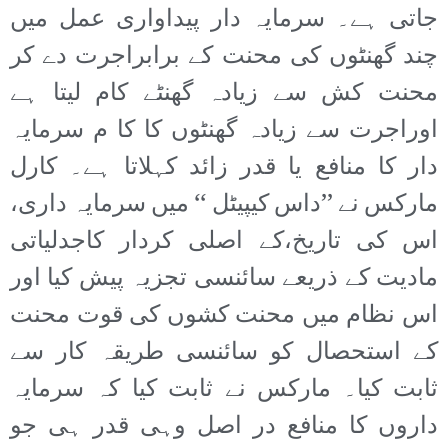
جاتی ہے۔ سرمایہ دار پیداواری عمل میں
چند گھنٹوں کی محنت کے برابراجرت دے کر
محنت کش سے زیادہ گھنٹے کام لیتا ہے
اوراجرت سے زیادہ گھنٹوں کا کا م سرمایہ
دار کا منافع یا قدر زائد کہلاتا ہے۔ کارل
مارکس نے ’’داس کیپیٹل ‘‘ میں سرمایہ داری،
اس کی تاریخ،کے اصلی کردار کاجدلیاتی
مادیت کے ذریعے سائنسی تجزیہ پیش کیا اور
اس نظام میں محنت کشوں کی قوت محنت
کے استحصال کو سائنسی طریقہ کار سے
ثابت کیا۔ مارکس نے ثابت کیا کہ سرمایہ
داروں کا منافع در اصل وہی قدر ہی جو