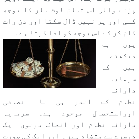
پڑنے والی اس تمام لوٹ مار کا بوجھ
کسی اور پر نہیں ڈال سکتا اور دن رات
کام کر کے اس بوجھ کو ادا کرتا ہے ۔
یوں ہم
دیکھتے
ہیں کہ
سرمایہ
دارانہ
نظام کے اندر ہی نا انصافی
اوراستحصال موجود ہے۔ سرمایہ
دارانہ نظام اور انصاف دونوں ایک
دوسرے سے متضاد ہیں۔ اور ایک کی صورت