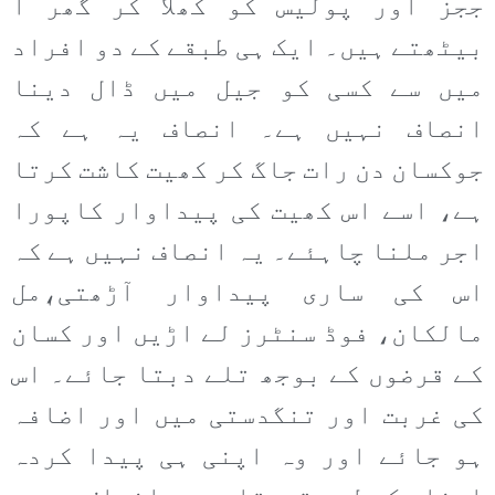
ججز اور پولیس کو کھلا کر گھر آ
بیٹھتے ہیں۔ ایک ہی طبقے کے دو افراد
میں سے کسی کو جیل میں ڈال دینا
انصاف نہیں ہے۔ انصاف یہ ہے کہ
جوکسان دن رات جاگ کر کھیت کاشت کرتا
ہے، اسے اس کھیت کی پیداوار کاپورا
اجر ملنا چاہئے۔ یہ انصاف نہیں ہے کہ
اس کی ساری پیداوار آڑھتی،ٖمل
مالکان، فوڈ سنٹرز لے اڑیں اور کسان
کے قرضوں کے بوجھ تلے دبتا جائے۔ اس
کی غربت اور تنگدستی میں اور اضافہ
ہو جائے اور وہ اپنی ہی پیدا کردہ