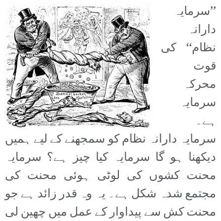
’’سرمایہ
دارانہ
نظام‘‘ کی
قوت
محرکہ
سرمایہ
ہے۔
سرمایہ دارانہ نظام کو سمجھنے کے لیے ہمیں
دیکھنا ہو گا سرمایہ کیا چیز ہے؟ سرمایہ
محنت کشوں کی لوٹی ہوئی محنت کی
مجتمع شدہ شکل ہے۔ یہ وہ قدر زائد ہے جو
محنت کش سے پیداوار کے عمل میں چھین لی