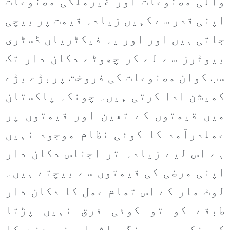
والی مصنوعات اور غیرملکی مصنوعات
اپنی قدر سے کہیں زیادہ قیمت پر بیچی
جاتی ہیں اور اور یہ فیکٹریاں ڈسٹری
بیوٹرز سے لے کر چھوٹے دکان دار تک
سب کوان مصنوعات کی فروخت پربڑے بڑے
کمیشن ادا کرتی ہیں۔ چونکہ پاکستان
میں قیمتوں کے تعین اور قیمتوں پر
عملدرآمد کا کوئی نظام موجود نہیں
ہے اس لیے زیادہ تر اجناس دکان دار
اپنی مرضی کی قیمتوں سے بیچتے ہیں۔
لوٹ مار کے اس تمام عمل کا دکان دار
طبقے کو تو کوئی فرق نہیں پڑتا