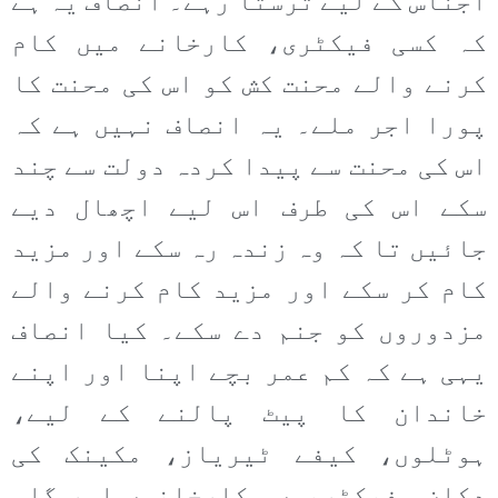
اجناس کے لیے ترستا رہے۔ انصاف یہ ہے
کہ کسی فیکٹری، کارخانے میں کام
کرنے والے محنت کش کو اس کی محنت کا
پورا اجر ملے۔ یہ انصاف نہیں ہے کہ
اس کی محنت سے پیدا کردہ دولت سے چند
سکے اس کی طرف اس لیے اچھال دیے
جائیں تا کہ وہ زندہ رہ سکے اور مزید
کام کر سکے اور مزید کام کرنے والے
مزدوروں کو جنم دے سکے۔ کیا انصاف
یہی ہے کہ کم عمر بچے اپنا اور اپنے
خاندان کا پیٹ پالنے کے لیے،
ہوٹلوں، کیفے ٹیریاز، مکینک کی
دکان، فیکٹریوں، کارخانوں اور گلی