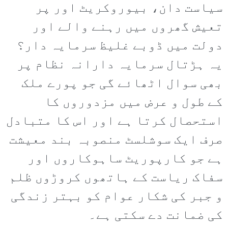
سیاست دان، بیوروکریٹ اور پر
تعیش گھروں میں رہنے والے اور
دولت میں ڈوبے غلیظ سرمایہ دار؟
یہ ہڑتال سرمایہ دارانہ نظام پر
بھی سوال اٹھائے گی جو پورے ملک
کے طول و عرض میں مزدوروں کا
استحصال کرتا ہے اور اس کا متبادل
صرف ایک سوشلسٹ منصوبہ بند معیشت
ہے جو کارپوریٹ ساہوکاروں اور
سفاک ریاست کے ہاتھوں کروڑوں ظلم
و جبر کی شکار عوام کو بہتر زندگی
کی ضمانت دے سکتی ہے۔