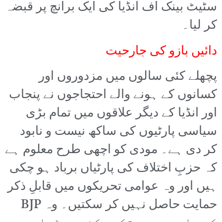
سٹیٹ بینک آف انڈیا کی ایک برانچ پر قبضہ
کر لیا۔
دائیں بازو کی جارحیت
پچھلے کئی سالوں میں مزدوروں اور
کسانوں کے ہونے والے احتجاجوں نے پنجاب
اور انڈیا کے دیگر علاقوں میں تمام بڑی
سیاسی پارٹیوں کی ساکھ نیست و نابود
کر دی ہے۔ مودی کو اچھی طرح معلوم ہے
کہ حزبِ اختلاف کی پارٹیاں برباد ہو چکی
ہیں اور وہ عوامی تحریکوں میں قابلِ ذکر
حمایت حاصل نہیں کر سکتیں۔ وہ BJP