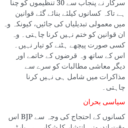
سرکار نے پنجاب سے 30 تنظیموں کو چنا
ہے تاکہ کسانوں کیلئے بنائے گئے قوانین
میں معمولی تبدیلیاں کی جائیں، کیونکہ وہ
ان قوانین کو ختم نہیں کرنا چاہتی۔ وہ
کسی صورت پیچھے ہٹنے کو تیار نہیں۔
اس کے ساتھ وہ قرضوں کے خاتمے اور
دیگر معاشی مطالبات کو سرے سے
مذاکرات میں شامل ہی نہیں کرنا
چاہتی۔
سیاسی بحران
کسانوں کے احتجاج کی وجہ سے BJP اس