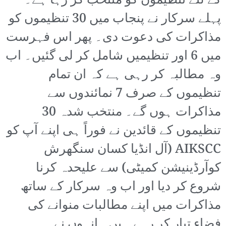
کے لئے تنظیموں کو منتخب کر رہا ہے۔
پہلے سرکار نے پنجاب میں 30 تنظیموں کو
مذاکرات کی دعوت دی۔ پھر اس فہرست
میں 6 اور تنظیمیں شامل کر لی گئیں۔ اب
وہ مطالبہ کر رہی ہے کہ ان تمام
تنظیموں کے صرف 7 نمائندوں سے
مذاکرات ہوں گے۔ منتخب شدہ 30
تنظیموں کے قائدین نے فوراً ہی اپنے آپ کو
AIKSCC (آل انڈیا کسان سنگھرش
کوآرڈینیشن کمیٹی) سے علیحدہ کرنا
شروع کر دیا اور اب وہ سرکار کے ساتھ
مذاکرات میں اپنے مطالبات منوانے کی
فضاء تیار کر رہے ہیں۔ انہوں نے