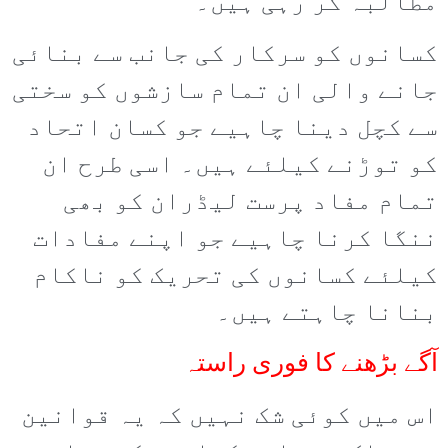
مطالبہ کر رہی ہیں۔
کسانوں کو سرکار کی جانب سے بنائی
جانے والی ان تمام سازشوں کو سختی
سے کچل دینا چاہیے جو کسان اتحاد
کو توڑنے کیلئے ہیں۔ اسی طرح ان
تمام مفاد پرست لیڈران کو بھی
ننگا کرنا چاہیے جو اپنے مفادات
کیلئے کسانوں کی تحریک کو ناکام
بنانا چاہتے ہیں۔
آگے بڑھنے کا فوری راستہ
اس میں کوئی شک نہیں کہ یہ قوانین