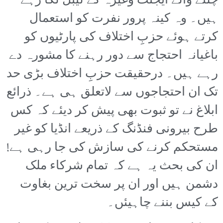
چلنے والے ایجنٹ وغیرہ کے لیبل لگا رہے
ہیں۔ وہ کینہ پرور نفرت کو استعمال
کرتے ہوئے حزبِ اختلاف کی پارٹیوں کو
باغیانہ احتجاج سے دور رہنے کا مشورہ دے
رہے ہیں۔ درحقیقت حزبِ اختلاف بڑی حد
تک ان احتجاجوں سے لاتعلق ہی ہے۔ ذرائع
ابلاغ نے تو ثبوت بھی پیش کر دیئے کہ کس
طرح بیرونی فنڈنگ کے ذریعے انڈیا کو غیر
مستحکم کرنے کی سازش کی جا رہی ہے!
ان کی بحث یہ ہے کہ تمام شرکاء ملک
دشمن ہیں اور ان پر سخت ترین بغاوت
کے کیس بننے چاہیئں۔