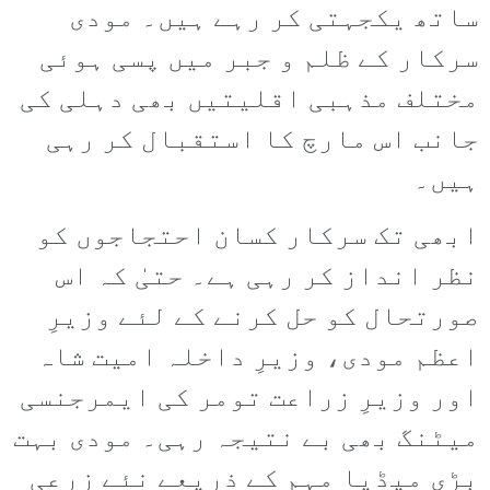
ساتھ یکجہتی کر رہے ہیں۔ مودی
سرکار کے ظلم و جبر میں پسی ہوئی
مختلف مذہبی اقلیتیں بھی دہلی کی
جانب اس مارچ کا استقبال کر رہی
ہیں۔
ابھی تک سرکار کسان احتجاجوں کو
نظر انداز کر رہی ہے۔ حتیٰ کہ اس
صورتحال کو حل کرنے کے لئے وزیرِ
اعظم مودی، وزیرِ داخلہ امیت شاہ
اور وزیرِ زراعت تومر کی ایمرجنسی
میٹنگ بھی بے نتیجہ رہی۔ مودی بہت
بڑی میڈیا مہم کے ذریعے نئے زرعی