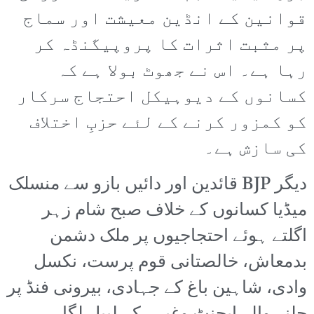
قوانین کے انڈین معیشت اور سماج
پر مثبت اثرات کا پروپیگنڈہ کر
رہا ہے۔ اس نے جھوٹ بولا ہے کہ
کسانوں کے دیوہیکل احتجاج سرکار
کو کمزور کرنے کے لئے حزبِ اختلاف
کی سازش ہے۔
دیگر BJP قائدین اور دائیں بازو سے منسلک
میڈیا کسانوں کے خلاف صبح شام زہر
اگلتے ہوئے احتجاجیوں پر ملک دشمن
بدمعاش، خالصتانی قوم پرست، نکسل
وادی، شاہین باغ کے جہادی، بیرونی فنڈ پر