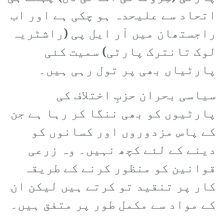
اتحاد سے علیحدہ ہو چکی ہے اور اب
راجستھان میں آر ایل پی (راشٹریہ
لوک تانترک پارٹی) سمیت کئی
پارٹیاں بھی پر تول رہی ہیں۔
سیاسی بحران حزبِ اختلاف کی
پارٹیوں کو بھی ننگا کر رہا ہے جن
کے پاس مزدوروں اور کسانوں کو
دینے کے لئے کچھ نہیں۔ وہ زرعی
قوانین کو منظور کرنے کے طریقہ
کار پر تنقید تو کرتے ہیں لیکن ان
کے مواد سے مکمل طور پر متفق ہیں۔