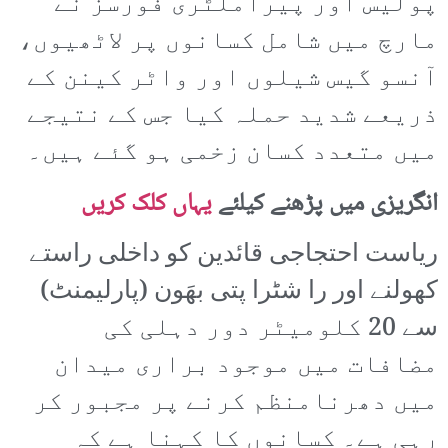
پولیس اور پیراملٹری فورسز نے
مارچ میں شامل کسانوں پر لاٹھیوں،
آنسو گیس شیلوں اور واٹر کینن کے
ذریعے شدید حملہ کیا جس کے نتیجے
میں متعدد کسان زخمی ہو گئے ہیں۔
انگریزی میں پڑھنے کیلئے
یہاں کلک کریں
ریاست احتجاجی قائدین کو داخلی راستے
کھولنے اور را شٹرا پتی بھَون (پارلیمنٹ)
سے 20 کلومیٹر دور دہلی کی
مضافات میں موجود براری میدان
میں دھرنامنظم کرنے پر مجبور کر
رہی ہے۔ کسانوں کا کہنا ہے کہ