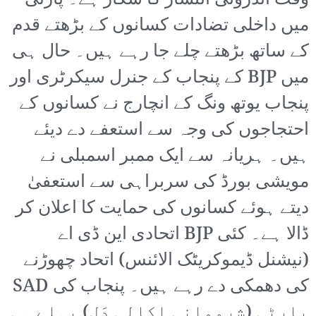
وقت اندرونی انتشار کا شکار ہے۔ پارٹی
میں داخلی تضادات کسانوں کے بڑھتے قدم
کے ساتھ بڑھتے چلے جا رہے ہیں۔ حال ہی
میں BJP کے پنجاب کے جنرل سیکرٹری اور
پنجاب یوتھ ونگ کے انچارج نے کسانوں کے
احتجاجوں کی وجہ سے استعفے دے دیئے
ہیں۔ ہریانہ سے ایک ممبر اسمبلی نے
مویشی بورڈ کی سربراہی سے استعفیٰ
دیتے ہوئے کسانوں کی حمایت کا اعلان کر
ڈالا ہے۔ کئی BJP اتحادی این ڈی اے
(نیشنل ڈیموکریٹک الائنس) اتحاد چھوڑنے
کی دھمکی دے رہے ہیں۔ پنجاب کی SAD
پارٹی (شِرومانی اکالی دَل) پہلے ہی