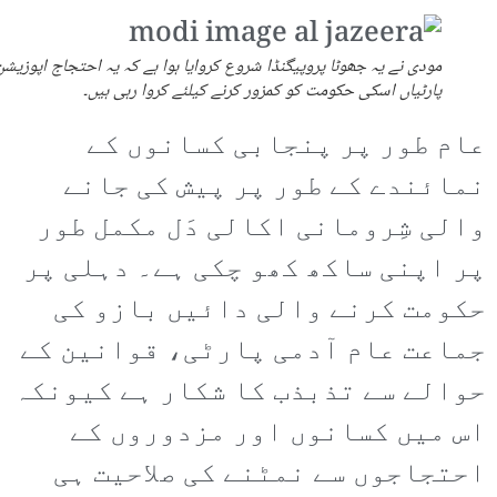
مودی نے یہ جھوٹا پروپیگنڈا شروع کروایا ہوا ہے کہ یہ احتجاج اپوزیشن
پارٹیاں اسکی حکومت کو کمزور کرنے کیلئے کروا رہی ہیں۔
عام طور پر پنجابی کسانوں کے
نمائندے کے طور پر پیش کی جانے
والی شِرومانی اکالی دَل مکمل طور
پر اپنی ساکھ کھو چکی ہے۔ دہلی پر
حکومت کرنے والی دائیں بازو کی
جماعت عام آدمی پارٹی، قوانین کے
حوالے سے تذبذب کا شکار ہے کیونکہ
اس میں کسانوں اور مزدوروں کے
احتجاجوں سے نمٹنے کی صلاحیت ہی