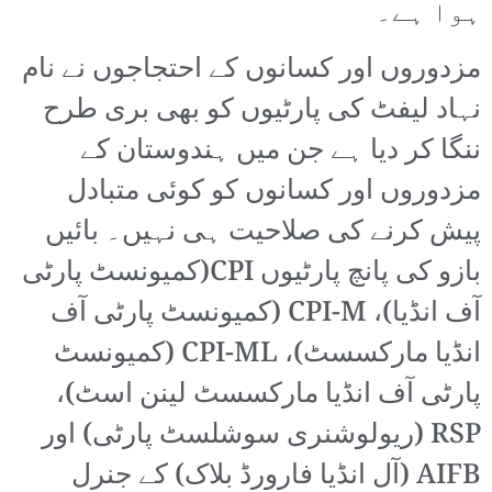
ہوا ہے۔
مزدوروں اور کسانوں کے احتجاجوں نے نام
نہاد لیفٹ کی پارٹیوں کو بھی بری طرح
ننگا کر دیا ہے جن میں ہندوستان کے
مزدوروں اور کسانوں کو کوئی متبادل
پیش کرنے کی صلاحیت ہی نہیں۔ بائیں
بازو کی پانچ پارٹیوں CPI(کمیونسٹ پارٹی
آف انڈیا)، CPI-M (کمیونسٹ پارٹی آف
انڈیا مارکسسٹ)، CPI-ML (کمیونسٹ
پارٹی آف انڈیا مارکسسٹ لینن اسٹ)،
RSP (ریولوشنری سوشلسٹ پارٹی) اور
AIFB (آل انڈیا فارورڈ بلاک) کے جنرل