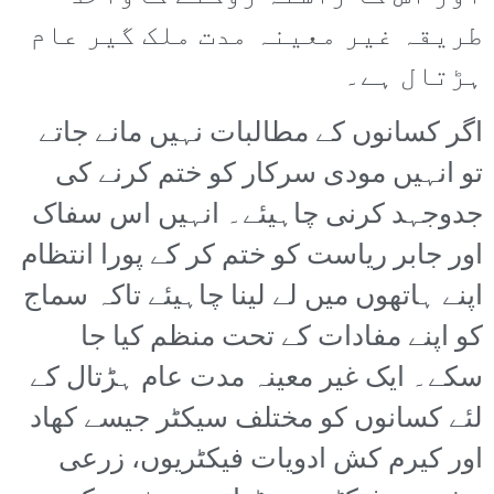
طریقہ غیر معینہ مدت ملک گیر عام
ہڑتال ہے۔
اگر کسانوں کے مطالبات نہیں مانے جاتے
تو انہیں مودی سرکار کو ختم کرنے کی
جدوجہد کرنی چاہیئے۔ انہیں اس سفاک
اور جابر ریاست کو ختم کر کے پورا انتظام
اپنے ہاتھوں میں لے لینا چاہیئے تاکہ سماج
کو اپنے مفادات کے تحت منظم کیا جا
سکے۔ ایک غیر معینہ مدت عام ہڑتال کے
لئے کسانوں کو مختلف سیکٹر جیسے کھاد
اور کیرم کش ادویات فیکٹریوں، زرعی