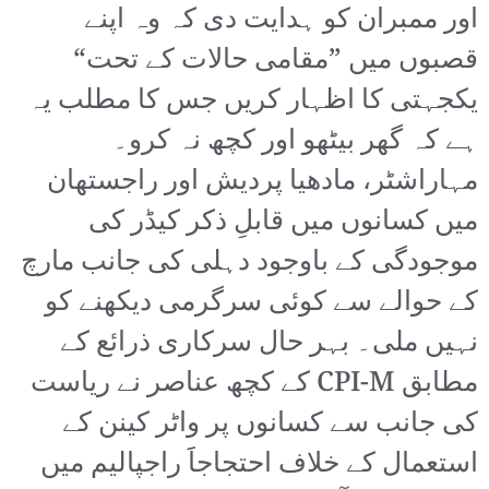
اور ممبران کو ہدایت دی کہ وہ اپنے
قصبوں میں ”مقامی حالات کے تحت“
یکجہتی کا اظہار کریں جس کا مطلب یہ
ہے کہ گھر بیٹھو اور کچھ نہ کرو۔
مہاراشٹر، مادھیا پردیش اور راجستھان
میں کسانوں میں قابلِ ذکر کیڈر کی
موجودگی کے باوجود دہلی کی جانب مارچ
کے حوالے سے کوئی سرگرمی دیکھنے کو
نہیں ملی۔ بہر حال سرکاری ذرائع کے
مطابق CPI-M کے کچھ عناصر نے ریاست
کی جانب سے کسانوں پر واٹر کینن کے
استعمال کے خلاف احتجاجاََ راجپالیم میں