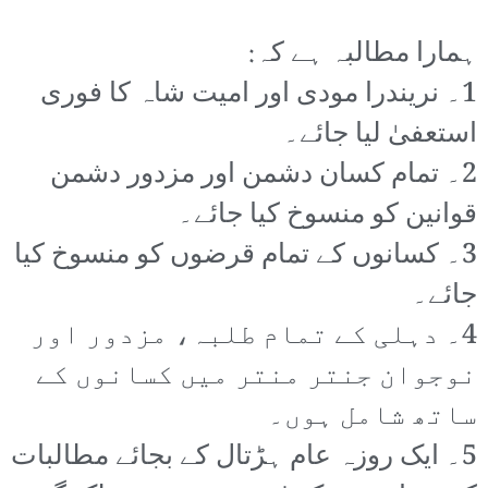
ہمارا مطالبہ ہے کہ:
1۔ نریندرا مودی اور امیت شاہ کا فوری
استعفیٰ لیا جائے۔
2۔ تمام کسان دشمن اور مزدور دشمن
قوانین کو منسوخ کیا جائے۔
3۔ کسانوں کے تمام قرضوں کو منسوخ کیا
جائے۔
4۔ دہلی کے تمام طلبہ، مزدور اور
نوجوان جنتر منتر میں کسانوں کے
ساتھ شامل ہوں۔
5۔ ایک روزہ عام ہڑتال کے بجائے مطالبات