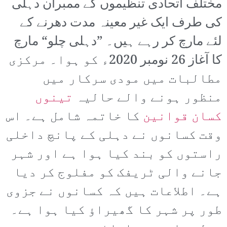
مختلف اتحادی تنظیموں کے ممبران دہلی
کی طرف ایک غیر معینہ مدت دھرنے کے
لئے مارچ کر رہے ہیں۔ ”دہلی چلو“ مارچ
کا آغاز 26 نومبر 2020ء کو ہوا۔ مرکزی
مطالبات میں مودی سرکار میں
منظور ہونے والے حالیہ
تینوں
کسان قوانین
کا خاتمہ شامل ہے۔ اس
وقت کسانوں نے دہلی کے پانچ داخلی
راستوں کو بند کیا ہوا ہے اور شہر
جانے والی ٹریفک کو مفلوج کر دیا
ہے۔ اطلاعات ہیں کہ کسانوں نے جزوی
طور پر شہر کا گھیراؤ کیا ہوا ہے۔