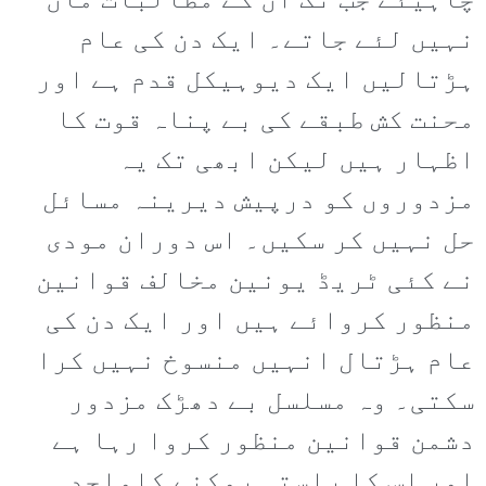
چاہیئے جب تک ان کے مطالبات مان
نہیں لئے جاتے۔ ایک دن کی عام
ہڑتالیں ایک دیوہیکل قدم ہے اور
محنت کش طبقے کی بے پناہ قوت کا
اظہار ہیں لیکن ابھی تک یہ
مزدوروں کو درپیش دیرینہ مسائل
حل نہیں کر سکیں۔ اس دوران مودی
نے کئی ٹریڈ یونین مخالف قوانین
منظور کروائے ہیں اور ایک دن کی
عام ہڑتال انہیں منسوخ نہیں کرا
سکتی۔ وہ مسلسل بے دھڑک مزدور
دشمن قوانین منظور کروا رہا ہے
اور اس کا راستہ روکنے کاواحد