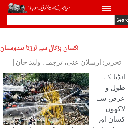
Sear
کسان ہڑتال سے لرزتا ہندوستان!
|تحریر: ارسلان غنی، ترجمہ: ولید خان|
انڈیا کے
طول و
عرض سے
لاکھوں
کسان اور