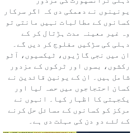
دہلی ٹرانسپورٹ کی مزدور
یونینوں نے دھمکی دی کہ اگر سرکار
کسانوں کے مطالبات نہیں مانتی تو
وہ غیر معینہ مدت ہڑتال کر کے
دہلی کی سڑکیں مفلوج کر دیں گے۔
ان میں نجی گاڑیوں، ٹیکسیوں، آٹو
رکشوں، بسوں اور ٹرکوں کے مزدور
شامل ہیں۔ ان کے یونین قائدین نے
کسان احتجاجوں میں حصہ لیا اور
یکجہتی کا اظہار کیا۔ انہوں نے
مرکز کو کسانوں کے مسائل حل کرنے
کے لئے دو دن کی مہلت دی ہے۔