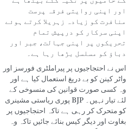
کے حامیوں پر تکیہ کئے بیٹھا ہے
اور اپنی روایتی فرقہ پرست
منافرت کو زیادہ زہریلا کرتے ہوئے
اپنی سرکار کو درپیش تمام
تحریکوں پر اپنی جہالت، جبر اور
دباؤ کو مسلسل بڑھا رہا ہے۔
اس نے احتجاجیوں پر پیراملٹری فورسز اور
واٹر کینن کو بے دریغ استعمال کیا ہے اور
وہ کسی صورت قوانین کی منسوخی کے
لئے تیار نہیں۔ BJP پوری ریاستی مشینری
کو متحرک کر رہی ہے تاکہ احتجاجیوں پر
بغاوت اور دیگر کیس بنائے جائیں تاکہ وہ