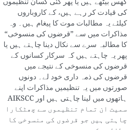
گھس بیٹھے ہیں یا پھر کئی کسان تنظیموں
کی قیادت کر رہے ہیں، کے کاروباروں
کیلئے یہ مطالبات موت کا پیغام ہیں۔ وہ
مذاکرات میں سے ”قرضوں کی منسوخی“
کا مطالبہ سرے سے نکال دینا چاہتے ہیں یا
پھر یہ چاہتے ہیں کہ سرکار کسانوں کے
قرضوں کی منسوخی کے نتیجے میں
قرضوں کی ذمہ داری خود لے۔ دونوں
صورتوں میں یہ تنظیمیں مذاکرات اپنے
ہاتھوں میں لینا چاہتی ہیں اور AIKSCC
سمیت ان تمام تنظیموں سے چھٹکارا
چاہتی ہیں جو قرضوں کی منسوخی کا