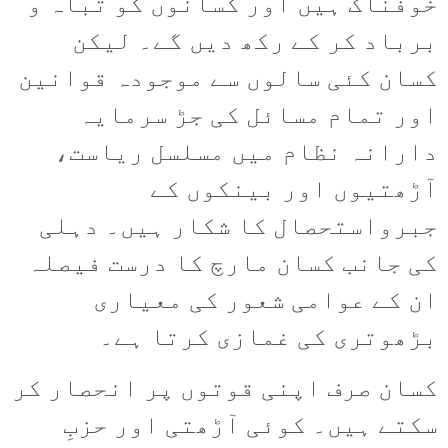
خوفناک ہیں اور کسانوں کو تباہ و
برباد کر کے رکھ دیں گے۔ لیکن
کسان کئی سالوں سے موجودہ قوانین
اور تمام مسائل کی جڑ سرمایہ
دارانہ نظام میں مسلسل ریاست،
آڑھتیوں اور بینکوں کے
جبرواستحصال کا شکار ہیں۔ دہلی
کی جانب کسان مارچ کا درست فیصلہ
ان کے عوامی شعور کی معیاری
بڑھوتری کی غمازی کرتا ہے۔
کسان صرف اپنی قوتوں پر انحصار کر
سکتے ہیں۔ کوئی آڑھتی اور حزبِ