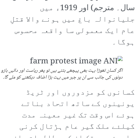
سال۔ مترجم) اور 1919ء میں
جلیانوالہ باغ میں ہونے والا قتلِ
عام ایک معمولی سا واقعہ محسوس
ہوگا۔
اگر کسان تھوڑا بہت بھی پیچھے ہٹتے ہیں تو پھر ریاست اور دائیں بازو
دونوں کی جانب سے ان پر جبر میں بہت بڑا اضافہ دیکھنے کو ملے گا۔
کسانوں کو مزدوروں اور ٹریڈ
یونینوں کے ساتھ اتحاد بناتے
ہوئے اس وقت تک غیر معینہ مدت
کیلئے ملک گیر عام ہڑتال کرنی