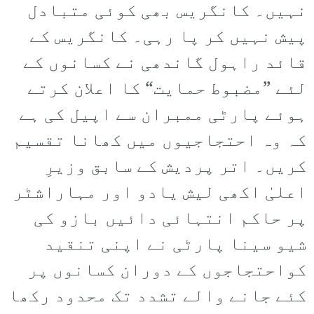
نہیں۔ کانگریس بھی کوئی متبادل
پیش نہیں کر پا رہی۔ کانگریس کے
قائد راہول گاندھی نے کسانوں کے
لئے ”مضبوط حمایت“ کا اعلان کرتے
ہوئے پارٹی ممبران سے اپیل کی ہے
کہ وہ احتجاجیوں میں کھانا تقسیم
کریں۔ اتر پردیش کے سابق وزیرِ
اعلیٰ اکھی لیش یادو اور مہاراشٹر
پر حاکم انتہائی دائیں بازو کی
شیو سینا پارٹی نے اپنی تنقید
کواحتجاجوں کے دوران کسانوں پر
کئے جانے والے تشدد تک محدود رکھا