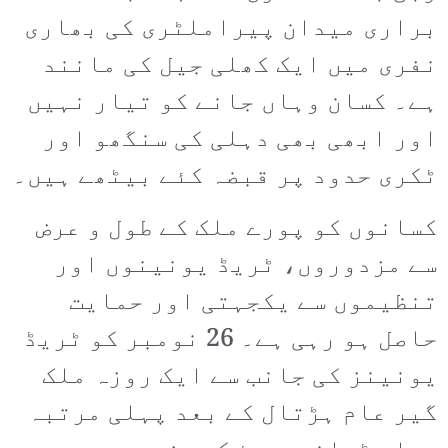
براری میدان پیراملٹری کی بھاری
نفری میں ایک کھلی جیل کی مانند
ہے۔ کسان وہاں جانے کو تیار نہیں
اور ابھی بھی دہلی کی سنگھو اور
ٹکری حدود پر قبضہ کئے بیٹھے ہیں۔
کسانوں کو پورے ملک کے طول و عرض
سے مزدوروں، ٹریڈ یونینوں اور
تنظیموں سے یکجہتی اور حمایت
حاصل ہو رہی ہے۔ 26 نومبر کو ٹریڈ
یونینز کی جانب سے ایک روزہ ملک
گیر عام ہڑتال کے بعد پہلی مرتبہ