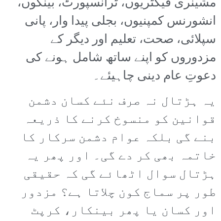
مشینری فیکٹریوں، ٹرانسپورٹ، بینکوں،
انشورنس کمپنیوں، بجلی پیدا وار، پانی
سپلائی، صحت، تعلیم اور دیگر کے
مزدوروں کو اپنے ساتھ شامل ہونے کی
دعوتِ عام دینی چاہیئے۔
یہ ہڑتال نہ صرف نئے کسان دشمن
قوانین کو منسوخ کرنے کا ذریعہ
بنے گی بلکہ عوام دشمن سرکار کا
خاتمہ بھی کر دے گی۔ اور پھر یہ
ہڑتال سوال اٹھائے گی کہ حقیقی
طور پر سماج کون چلاتا ہے؟ مزدور
اور کسان یا پھر بینکار، کرپٹ