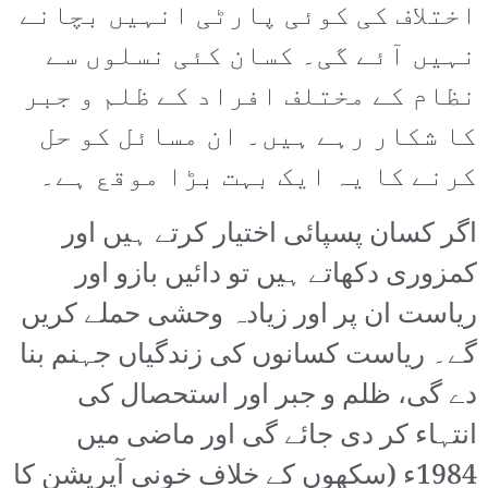
اختلاف کی کوئی پارٹی انہیں بچانے
نہیں آئے گی۔ کسان کئی نسلوں سے
نظام کے مختلف افراد کے ظلم و جبر
کا شکار رہے ہیں۔ ان مسائل کو حل
کرنے کا یہ ایک بہت بڑا موقع ہے۔
اگر کسان پسپائی اختیار کرتے ہیں اور
کمزوری دکھاتے ہیں تو دائیں بازو اور
ریاست ان پر اور زیادہ وحشی حملے کریں
گے۔ ریاست کسانوں کی زندگیاں جہنم بنا
دے گی، ظلم و جبر اور استحصال کی
انتہاء کر دی جائے گی اور ماضی میں
1984ء (سکھوں کے خلاف خونی آپریشن کا