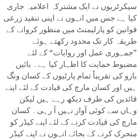
سیکرٹریوں نے ایک مشترکہ اعلامیہ جاری
کیا ہے جس میں انہوں نے اپنی تنقید زرعی
قوانین کو پارلیمنٹ میں منظور کروانے کے
طریقہ کار تک محدود رکھتے ہوئے
”جمہوری عمل اور روایات“ کے لئے
مضبوط حمایت کا اظہار کیا ہے۔ بائیں
بازو کی تقریباً تمام پارٹیوں کے کسان ونگ
ہیں اور کسان مارچ کی قیادت کے لئے اپنے
قائدین کی طرف دیکھ رہے ہیں لیکن
وہاں سے کوئی آواز نہیں آ رہی۔ کسان
مارچ کی قیادت کرنے کے لئے اپنے کیڈر کو
متحرک کرنے کے بجائے انہوں نے اپنے کیڈر