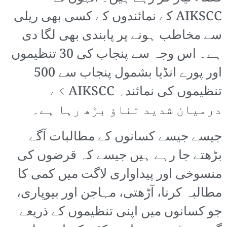
AIKSCC کے نمائندوں کے کسی بھی ریلی
سے مخاطب ہونے پر پابندی بھی لگا دی
ہے۔ اس وجہ سے پنجاب کی 30 تنظیموں
اور پورے انڈیا بشمول پنجاب سے 500
تنظیموں کی نمائندہ AIKSCC کے
درمیان شدید تناؤ بڑھ رہا ہے۔
جیسے جیسے کسانوں کے مطالبات آگے
بڑھتے جا رہے ہیں جیسے کہ قرضوں کی
منسوخی اور پیداواری لاگت میں کمی کا
مطالبہ کرنا، آڑھتی، مہاجن اور بیوپاری،
جو کسانوں میں اپنی تنظیموں کے ذریعے