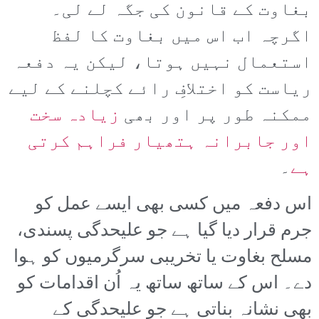
بغاوت کے قانون کی جگہ لے لی۔
اگرچہ اب اس میں بغاوت کا لفظ
استعمال نہیں ہوتا، لیکن یہ دفعہ
ریاست کو اختلافِ رائے کچلنے کے لیے
ممکنہ طور پر اور بھی
زیادہ سخت
اور جابرانہ ہتھیار فراہم کرتی
ہے
۔
اس دفعہ میں کسی بھی ایسے عمل کو
جرم قرار دیا گیا ہے جو علیحدگی پسندی،
مسلح بغاوت یا تخریبی سرگرمیوں کو ہوا
دے۔ اس کے ساتھ ساتھ یہ اُن اقدامات کو
بھی نشانہ بناتی ہے جو علیحدگی کے