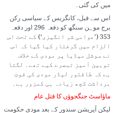
میں کی گئی۔
اس سے قبل، کانگریس کے سیاسی رکن
برج موہن سنگھ کو دفعہ 296 اور دفعہ
353 (’عوامی شر انگیزی‘) کے تحت اس
الزام میں گرفتار کیا گیا کہ اس
نے سوشل میڈیا پر مودی کے خلاف
توہین آمیز تبصرے کیے تھے۔ لگتا
ہے کہ طاقتور لیڈر مودی کی قوتِ
برداشت کچھ زیادہ ہی کمزور ہے۔
ماؤاسٹ جنگجوؤں کا قتل عام
لیکن آپریشن سندور کے بعد مودی حکومت