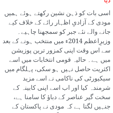
دیا
اسی بات کو ذہن نشین رکھتے ہوئے ہمیں
مودی کے آزادیِ اظہار رائے کے خلاف کیے
جانے والے نئے جبر کو سمجھنا چاہیے۔
وزیرِاعظم 2014ء میں منتخب ہونے کے بعد
سے اس وقت اپنی کمزور ترین پوزیشن
میں ہے۔ حالیہ قومی انتخابات میں اسے
اکثریت حاصل نہیں ہو سکی، پہلگام میں
سیکیورٹی کی ناکامی نے اسے مزید
شرمندہ کیا اور اب اسے اپنی کابینہ کے
سخت گیر عناصر کے دباؤ کا سامنا ہے،
جنہیں لگتا ہے کہ مودی نے پاکستان کے