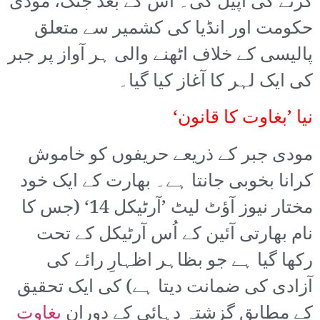
کرنے کی اپیل کی۔ اس کے بعد جنگ، مودی
حکومت اور انڈیا کی کشمیر سے متعلق
پالیسی کے خلاف اٹھنے والی ہر آواز پر جبر
کی ایک لہر کا آغاز کیا گیا۔
نیا ’بغاوت کا قانون‘
مودی جبر کے ذریعے حریفوں کو خاموش
کرانا بخوبی جانتا ہے۔ بھارت کے ایک خود
مختار نیوز آؤٹ لیٹ ’آرٹیکل 14‘ (جس کا
نام بھارتی آئین کے اُس آرٹیکل کے تحت
رکھا گیا ہے جو بظاہر اظہارِ رائے کی
آزادی کی ضمانت دیتا ہے) کی ایک تحقیق
کے مطابق گزشتہ دہائی کے دوران
بغاوت