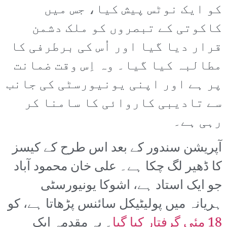
کو ایک نوٹس پیش کیا، جس میں
کاکوتی کے تبصروں کو ملک دشمن
قرار دیا گیا اور اُس کی برطرفی کا
مطالبہ کیا گیا۔ وہ اِس وقت ضمانت
پر ہے اور اپنی یونیورسٹی کی جانب
سے تادیبی کاروائی کا سامنا کر
رہی ہے۔
آپریشن سندور کے بعد اس طرح کے کیسز
کا ڈھیر لگ چکا ہے۔ علی خان محمود آباد
جو ایک استاد ہے، اشوکا یونیورسٹی
ہریانہ میں پولیٹیکل سائنس پڑھاتا ہے، کو
18 مئی گرفتار کیا گیا
۔ یہ مقدمہ ایک