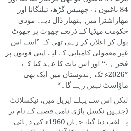
84 باغیوں نے چھتیس گڑھ، تیلنگانا اور
مھاراشٹرا میں ہتھیار ڈال دیے۔ مودی
حکومت میڈیا کے ذریعے جھوٹ پر جھوٹ
بول کر اعلان کر رہی تھی کہ ”اسے اس
غیر معمولی کامیابی کے لیے اپنی قوتوں پر
فخر ہے“ اور اس بات کا عہد کیا کہ،
”2026ء تک ہندوستان میں ایک بھی
ماؤاسٹ نہیں رہے گا۔“
لیکن اس سے پہلے اپریل میں، نیکسلائٹ
(جنہیں نکسل باڑی نامی قصبے کے نام پر
یہ لقب دیا گیا، جہاں 1960ء کی دہائی