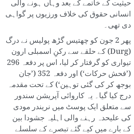
حیثیت کے خاتمے کے بعد وہاں ہونے والی
انسانی حقوق کی خلاف ورزیوں پر گواہی
دی تھی۔
پھر 2 جون کو چھتیس گڑھ پولیس نے درگ
(Durg) کے حلقے سے رکنِ اسمبلی ارون
تیواری کو گرفتار کر لیا، اس پر دفعہ 296
(’فحش حرکات‘) اور دفعہ 352 (’جان
بوجھ کر کی گئی توہین‘) کے تحت مقدمہ
درج کیا گیا۔ یہ کاروائی آپریشن سندور
سے متعلق ایک پوسٹ میں نریندر مودی
کی علیحدہ رہنے والی اہلیہ جشودا بین
کے بارے میں کیے گئے تبصرے کے سلسلے