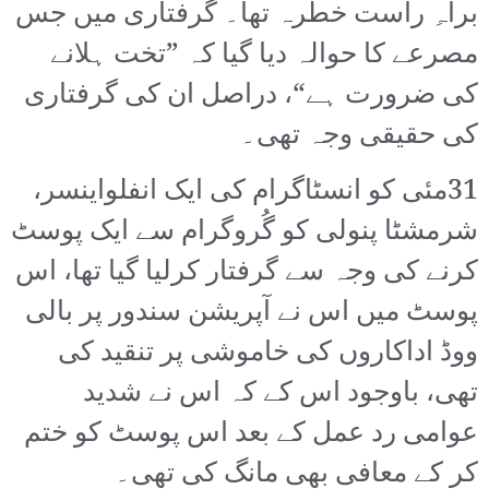
براہِ راست خطرہ تھا۔ گرفتاری میں جس
مصرعے کا حوالہ دیا گیا کہ ”تخت ہلانے
کی ضرورت ہے“، دراصل ان کی گرفتاری
کی حقیقی وجہ تھی۔
31مئی کو انسٹاگرام کی ایک انفلواینسر،
شرمشٹا پنولی کو گُروگرام سے ایک پوسٹ
کرنے کی وجہ سے گرفتار کرلیا گیا تھا، اس
پوسٹ میں اس نے آپریشن سندور پر بالی
ووڈ اداکاروں کی خاموشی پر تنقید کی
تھی، باوجود اس کے کہ اس نے شدید
عوامی رد عمل کے بعد اس پوسٹ کو ختم
کر کے معافی بھی مانگ کی تھی۔