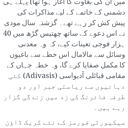
میں ان کی بغاوت کا آغاز ہوا تھا) پہلے ہی
دشمنی کے خاتمے کے لیے مذاکرات کی
پیش کش کر رہے تھے۔ گزشتہ سال مودی
نے اس دعوے کے ساتھ چھتیس گڑھ میں 40
ہزار فوجی تعینات کیے، کہ وہ معدنی
وسائل سے مالامال اس خطے سے باغیوں
کا مکمل صفایا کرے گا، وہ خطہ جہاں کے
مقامی قبائلی آدیواسی (Adivasis) کئی
دہائیوں سے ریاستی جبر اور دو
طرفہ فائرنگ کی زد میں زندگی گزار
رہے ہیں۔
سیکیورٹی فورسز کے نئے کریک ڈاؤن