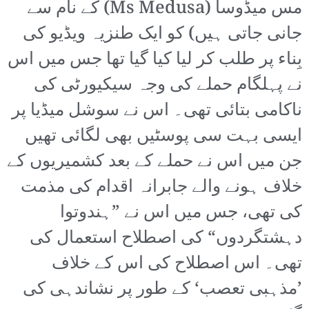
مس میڈوسا (Ms Medusa) کے نام سے
جانی جاتی ہیں) کو ایک طنزیہ ویڈیو کی
بِناء پر طلب کر لیا کیا گیا تھا جس میں اس
نے پہلگام حملے کی وجہ سیکیورٹی کی
ناکامی بتائی تھی۔ اس نے سوشل میڈیا پر
ایسی بہت سی پوسٹیں بھی لگائی تھیں
جن میں اس نے حملے کے بعد کشمیریوں کے
خلاف ہونے والے جابرانہ اقدام کی مذمت
کی تھی، جس میں اس نے ”ہندوتوا
دہشتگردوں“ کی اصطلاح استعمال کی
تھی۔ اس اصطلاح کی اس کے خلاف
’مذہبی تعصب‘ کے طور پر نشاندہی کی