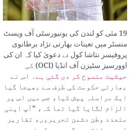
19 مئی کو لندن کی یونیورسٹی آف ویسٹ
منسٹر میں تعینات بھارتی نژاد برطانوی
پروفیسر نتاشا کول نے دعویٰ کیا کہ ان کی
اوورسیز سٹیزن آف انڈیا (OCI) کی
حیثیت منسوخ کر دی گئی ہے
۔ اس نے
بھارتی حکومت کی طرف سے بھیجا گیا
ایک مراسلہ پیش کیا، جس میں اس پر
الزام لگایا گیا تھا کہ، ”آپ اپنی
متعدد وطن دشمن تحریروں، تقاریر