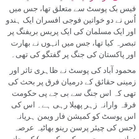
فیس بک پوسٹ سے متعلق تھا، جس میں
اُس نے دو خواتین فوجی افسران ایک ہندو
اور ایک مسلمان کی ایک پریس بریفنگ پر
تبصرہ کیا تھا، جس میں انہوں نے بھارت
اور پاکستان کی جنگ پر گفتگو کی تھی۔
محمود آباد کی پوسٹ نے ظاہری تاثر اور
زمینی حقائق کے درمیان فرق پر بحث کی
تھی کہ اس جنگ سے بی جے پی حکومت
فرقہ وارانہ زہر پھیلا رہی ہے۔ اس کی
اس پوسٹ کو کمیشن فار ویمن ہریانہ
(جس کی چیئر پرسن رینو بھاٹیہ عرصہ