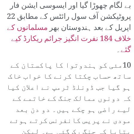
بے لگام چھوڑا گیا اور ایسوسی ایشن فار
پروٹیکشن آف سول رائٹس کے مطابق 22
اپریل کے بعد ہندوستان بھر
مسلمانوں کے
خلاف 184 نفرت انگیز جرائم ریکارڈ کیے
گئے
۔
10مئی کو ہندوتوا کا پاکستان کے
ساتھ حساب چکتا کرنے کا خواب خاک
ہو گیا جب ڈونلڈ ٹرمپ نے اعلان کیا
کہ دونوں ممالک جنگ کے خاتمے کے
لیے راضی ہو چکے ہیں۔ دو دن بعد
مودی نے پریس کانفرنس کرتے ہوئے
بتایا کہ جنگ رک گئی ہے۔ لیکن