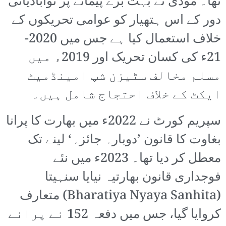
تھا۔ مودی نے بہت بڑے پیمانے پر نوآبادیاتی
دور کے اس ہتھیار کو عوامی تحریکوں کے
خلاف استعمال کیا ہے جس میں 2020-
21ء کی کسان تحریک اور 2019ء میں
مسلم مخالف سٹیزن شپ امینڈمیٹ
ایکٹ کے خلاف احتجاج شامل ہیں۔
سپریم کورٹ نے 2022ء میں بھارت کا پرانا
بغاوت کا قانون ’دوبارہ جائزہ‘ لینے تک
معطل کر دیا تھا۔ 2023ء میں نئے
فوجداری قانون بھارتیہ نیایا سنہیتا
(Bharatiya Nyaya Sanhita) متعارف
کروایا گیا، جس میں دفعہ 152 نے پرانے