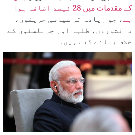
کے مقدمات میں 28 فیصد اضافہ ہوا
ہے
، جو زیادہ تر سیاسی حریفوں،
دانشوروں، طلبہ اور جرنلسٹوں کے
خلاف بنائے گئے ہیں۔