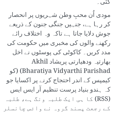
گئی۔
مودی اُن محبِ وطن شہریوں پر انحصار
کر رہا ہے، جنہیں جنگی جنون کے ذریعے
جوش دلایا جاتا ہے تاکہ وہ اختلاف رائے
رکھنے والوں کی مخبری میں حکومت کی
مدد کریں۔ کاکوٹی کی پوسٹوں نے اخل
بھارتیہ ودھیارتی پریشاد Akhil
Bharatiya Vidyarthi Parishad) (کو
کیمپس کے اندر احتجاج کرنے پر اکسایا جو
کہ ہندو بنیاد پرست تنظیم آر ایس ایس
(RSS) کا ہی ایک طلبہ ونگ ہے، طلبہ
کے رجعت پسند گروہ نے وائس چانسلر