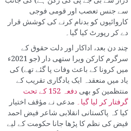
دراز سے بی جے پی کی رکن ہے) کی جانب
سے جنس تعصب اور قومی فوجی
کاروائیوں کو بدنام کرنے کی کوشش قرار
دے کر رپورٹ کیا گیا۔
چند دن بعد، اداکار اور دلت حقوق کے
سرگرم کارکن ویرا ستھی دار (جو 2021ء
میں کرونا کے باعث وفات پا گئے تھے) کی
یاد میں منعقدہ ایک یادگاری تقریب کے
منتظمین کو بھی
دفعہ 152 کے تحت
گرفتار کر لیا گیا۔
مدعی نے مؤقف اختیار
کیا کہ پاکستانی انقلابی شاعر فیض احمد
فیض کی نظم کا پڑھا جانا حکومت کے لیے