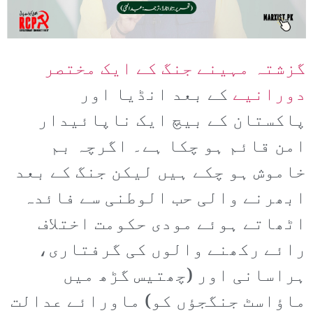
گزشتہ مہینے جنگ کے ایک مختصر
دورانیے
کے بعد انڈیا اور
پاکستان کے بیچ ایک ناپائیدار
امن قائم ہو چکا ہے۔ اگرچہ بم
خاموش ہو چکے ہیں لیکن جنگ کے بعد
ابھرنے والی حب الوطنی سے فائدہ
اٹھاتے ہوئے مودی حکومت اختلاف
رائے رکھنے والوں کی گرفتاری،
ہراسانی اور (چھتیس گڑھ میں
ماؤاسٹ جنگجؤں کو) ماورائے عدالت