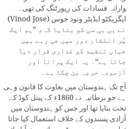
وارانہ فسادات کی رپورٹنگ کی تھی۔
ایگزیکٹو ایڈیٹر ونود جوس (Vinod Jose)
نے بی بی سی کو بتایا کہ، ”ہم ایک
پُر انتشار دور میں جی رہے ہیں
جہاں تنقید کو غداری قرار دیا
جاتا ہے“۔ یہ ایک پرانا اور
آزمودہ حربہ بن چکا ہے۔
آج تک ہندوستان میں بغاوت کا قانون وہی
ہے جو برطانیہ نے 1860ء کے پینل کوڈ کے
تحت بنایا تھا اور جس کو ہندوستان میں
آزادی پسندوں کے خلاف استعمال کیا جاتا