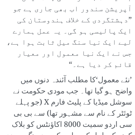
آپریشن سندور اب بھی جاری ہے جو
”دہشتگردی کے خلاف ہندوستان کی
ایک پالیسی ہو گی۔ یہ عمل ہمارے
لیے ایک نیا سنگ میل ثابت ہوا ہے،
جس نے ایک نیا معمول اور معیار
قائم کر دیا ہے۔“
’نئے معمول‘کا مطلب آئندہ دنوں میں
واضح ہو گیا تھا۔ جب مودی حکومت نے
سوشل میڈیا کے پلیٹ فارم X (جو پہلے
ٹوئٹر کے نام سے مشہور تھا) سے بی بی
سی اردو سمیت 8000 اکاؤنٹس کو بلاک