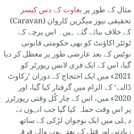
مثال کے طور پر
بغاوت کے دس کیسز
تحقیقی نیوز میگزین کاروان (Caravan)
کے خلاف بنائے گئے ہیں۔ اس پرچے کے
ٹوئٹر اکاؤنٹ کو بھی حکومتی قانونی
نوٹس کے بعد عارضی طور پر معطل کر دیا
گیا، اس کے ایک فری لانس رپورٹر کو
2021ء میں ایک احتجاج کے دوران ’رکاوٹ
ڈالنے‘ کے الزام میں گرفتار کیا گیا، اور
2020ء میں، اس کے چار کُل وقتی رپورٹرز
پر اس وقت حملہ کیا گیا جب انہوں نے
دہلی میں ایک نوجوان لڑکی کے ساتھ
زیادتی اور قتل کے بعد ہونے والے فرقہ