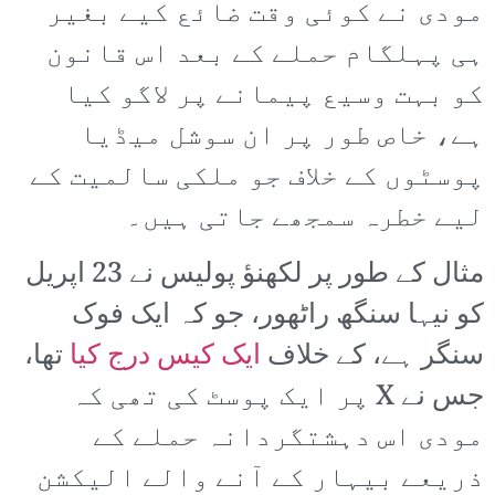
مودی نے کوئی وقت ضائع کیے بغیر
ہی پہلگام حملے کے بعد اس قانون
کو بہت وسیع پیمانے پر لاگو کیا
ہے، خاص طور پر ان سوشل میڈیا
پوسٹوں کے خلاف جو ملکی سالمیت کے
لیے خطرہ سمجھے جاتی ہیں۔
مثال کے طور پر لکھنؤ پولیس نے 23 اپریل
کو نیہا سنگھ راٹھور، جو کہ ایک فوک
سنگر ہے، کے خلاف
ایک کیس درج کیا
تھا،
جس نے X پر ایک پوسٹ کی تھی کہ
مودی اس دہشتگردانہ حملے کے
ذریعے بیہار کے آنے والے الیکشن