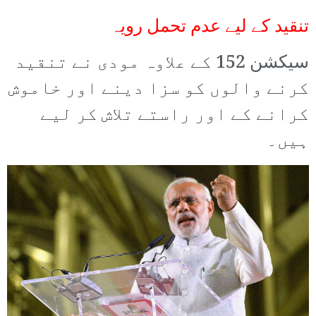
تنقید کے لیے عدم تحمل رویہ
سیکشن 152 کے علاوہ مودی نے تنقید
کرنے والوں کو سزا دینے اور خاموش
کرانے کے اور راستے تلاش کر لیے
ہیں۔