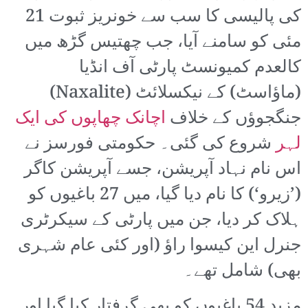
کی پالیسی کا سب سے خونریز ثبوت 21
مئی کو سامنے آیا، جب چھتیس گڑھ میں
کالعدم کمیونسٹ پارٹی آف انڈیا
(ماؤاسٹ) کے نیکسلائٹ (Naxalite)
جنگجوؤں کے خلاف
اچانک چھاپوں کی ایک
لہر
شروع کی گئی۔ حکومتی فورسز نے
اس نام نہاد آپریشن، جسے آپریشن کاگر
(’زیرو‘) کا نام دیا گیا، میں 27 باغیوں کو
ہلاک کر دیا، جن میں پارٹی کے سیکرٹری
جنرل این کیسوا راؤ (اور کئی عام شہری
بھی) شامل تھے۔
مزید 54 باغیوں کو بھی گرفتار کیا گیا اور