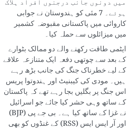
میں دونوں جانب درجنوں افراد ہلاک
ہوئے۔ 7 مئی کو ہندوستان نے جوابی
کاروائی میں پاکستانی مقبوضہ کشمیر
میں میزائلوں سے حملہ کیا۔
ایٹمی طاقت رکھنے والے دو ممالک بٹوارے
کے بعد سے چوتھی دفعہ ایک متنازعہ علاقے
کے لیے خطرناک جنگ کی جانب بڑھ رہے
ہیں۔ مودی کی کیبنیٹ اور ہندوتوا پریس
اس جنگ پر بگلیں بجا رہے تھے کہ پاکستان
کے ساتھ وہی حشر کیا جائے جو اسرائیل
نے غزا کے ساتھ کیا ہے۔ بی جے پی (BJP)
اور آر ایس ایس (RSS) کے غنڈوں کو بھی