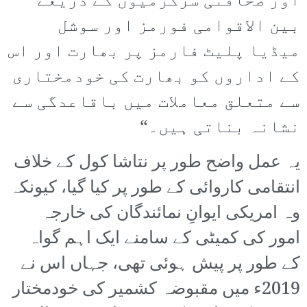
اور صحافتی سرگرمیوں کے ذریعے
بین الاقوامی فورمز اور سوشل
میڈیا پلیٹ فارمز پر بھارت اور اس
کے اداروں کو بھارت کی خودمختاری
سے متعلق معاملات میں باقاعدگی سے
نشانہ بناتی ہیں۔“
یہ عمل واضح طور پر نتاشا کول کے خلاف
انتقامی کاروائی کے طور پر کیا گیا، کیونکہ
وہ امریکی ایوانِ نمائندگان کی خارجہ
امور کی کمیٹی کے سامنے ایک اہم گواہ
کے طور پر پیش ہوئی تھی، جہاں اس نے
2019ء میں مقبوضہ کشمیر کی خودمختار