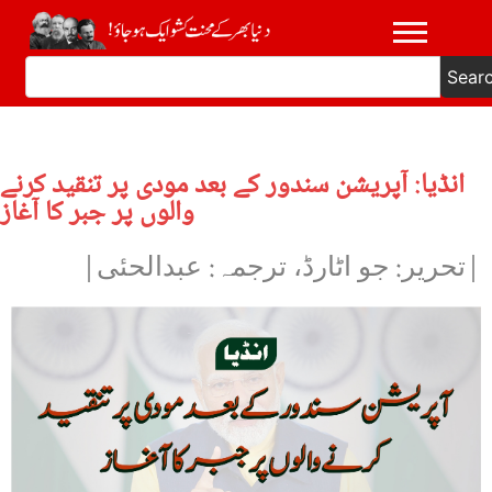
Sear
انڈیا: آپریشن سندور کے بعد مودی پر تنقید کرنے
والوں پر جبر کا آغاز
|تحریر: جو اٹارڈ، ترجمہ: عبدالحئی|