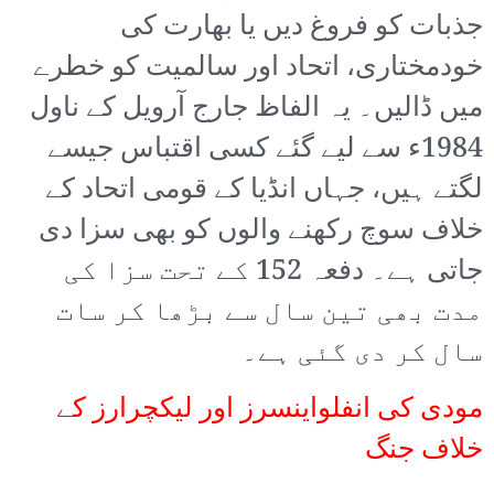
جذبات کو فروغ دیں یا بھارت کی
خودمختاری، اتحاد اور سالمیت کو خطرے
میں ڈالیں۔ یہ الفاظ جارج آرویل کے ناول
1984ء سے لیے گئے کسی اقتباس جیسے
لگتے ہیں، جہاں انڈیا کے قومی اتحاد کے
خلاف سوچ رکھنے والوں کو بھی سزا دی
جاتی ہے۔ دفعہ 152 کے تحت سزا کی
مدت بھی تین سال سے بڑھا کر سات
سال کر دی گئی ہے۔
مودی کی انفلواینسرز اور لیکچرارز کے
خلاف جنگ