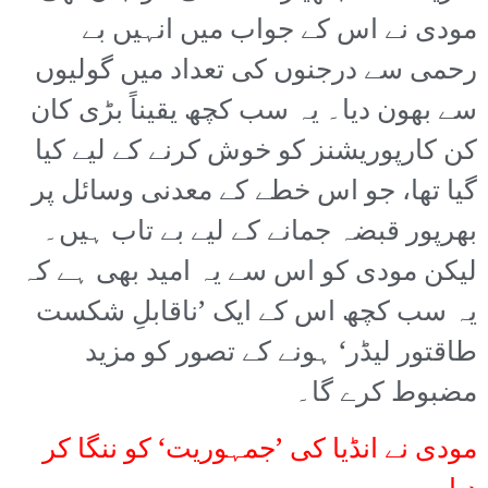
مودی نے اس کے جواب میں انہیں بے
رحمی سے درجنوں کی تعداد میں گولیوں
سے بھون دیا۔ یہ سب کچھ یقیناً بڑی کان
کن کارپوریشنز کو خوش کرنے کے لیے کیا
گیا تھا، جو اس خطے کے معدنی وسائل پر
بھرپور قبضہ جمانے کے لیے بے تاب ہیں۔
لیکن مودی کو اس سے یہ امید بھی ہے کہ
یہ سب کچھ اس کے ایک ’ناقابلِ شکست
طاقتور لیڈر‘ ہونے کے تصور کو مزید
مضبوط کرے گا۔
مودی نے انڈیا کی ’جمہوریت‘ کو ننگا کر