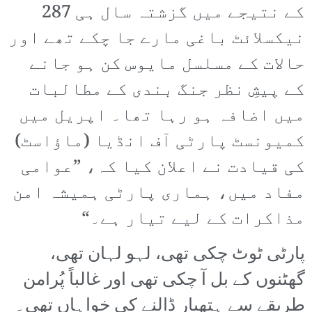
کے نتیجے میں گزشتہ سال ہی 287
نیکسلائٹ باغی مارے جا چکے تھے اور
حالات کے مسلسل مایوس کن ہو جانے
کے پیشِ نظر جنگ بندی کے مطالبات
میں اضافہ ہو رہا تھا۔ اپریل میں
کمیونسٹ پارٹی آف انڈیا (ماؤاسٹ)
کی قیادت نے اعلان کیا کہ، ”عوامی
مفاد میں، ہماری پارٹی ہمیشہ امن
مذاکرات کے لیے تیار ہے۔“
پارٹی ٹوٹ چکی تھی، لہو لہان تھی،
گھٹنوں کے بل آ چکی تھی اور غالباً پُرامن
طریقے سے ہتھیار ڈالنے کی خواہاں تھی۔