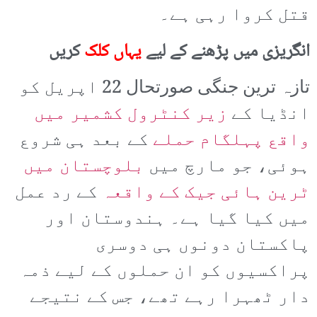
قتل کروا رہی ہے۔
انگریزی میں پڑھنے کے لیے
یہاں کلک
کریں
تازہ ترین جنگی صورتحال 22 اپریل کو
انڈیا کے
زیر کنٹرول کشمیر میں
واقع پہلگام حملے
کے بعد ہی شروع
ہوئی، جو مارچ میں
بلوچستان میں
ٹرین ہائی جیک کے واقعہ
کے رد عمل
میں کیا گیا ہے۔ ہندوستان اور
پاکستان دونوں ہی دوسری
پراکسیوں کو ان حملوں کے لیے ذمہ
دار ٹھہرا رہے تھے، جس کے نتیجے