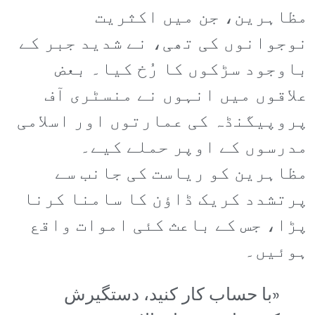
مظاہرین، جن میں اکثریت
نوجوانوں کی تھی، نے شدید جبر کے
باوجود سڑکوں کا رُخ کیا۔ بعض
علاقوں میں انہوں نے منسٹری آف
پروپیگنڈہ کی عمارتوں اور اسلامی
مدرسوں کے اوپر حملے کیے۔
مظاہرین کو ریاست کی جانب سے
پرتشدد کریک ڈاؤن کا سامنا کرنا
پڑا، جس کے باعث کئی اموات واقع
ہوئیں۔
«با حساب کار کنید، دستگیرش