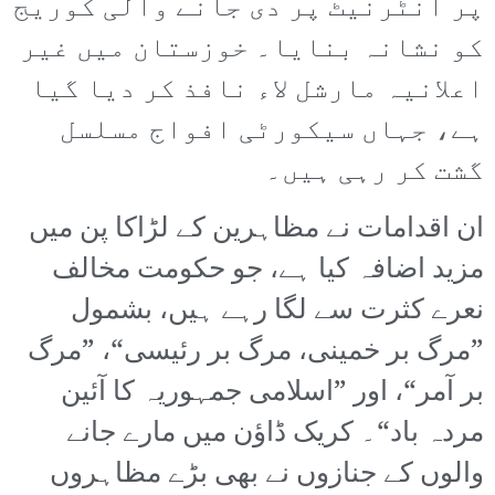
پر انٹرنیٹ پر دی جانے والی کوریج
کو نشانہ بنایا۔ خوزستان میں غیر
اعلانیہ مارشل لاء نافذ کر دیا گیا
ہے، جہاں سیکورٹی افواج مسلسل
گشت کر رہی ہیں۔
ان اقدامات نے مظاہرین کے لڑاکا پن میں
مزید اضافہ کیا ہے، جو حکومت مخالف
نعرے کثرت سے لگا رہے ہیں، بشمول
”مرگ بر خمینی، مرگ بر رئیسی“، ”مرگ
بر آمر“، اور ”اسلامی جمہوریہ کا آئین
مردہ باد“۔ کریک ڈاؤن میں مارے جانے
والوں کے جنازوں نے بھی بڑے مظاہروں