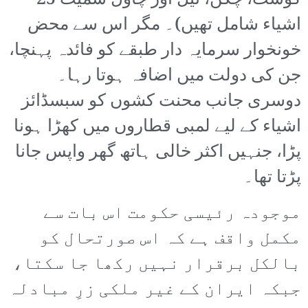
گوشت، چکن، تیل اور چاول سمیت 25
اشیاء شامل تھیں)۔ مگر اس سے محض
خونخوار سرمایہ دار طبقے کو فائدہ پہنچا،
جن کی دولت میں اضافہ ہوتا رہا۔
دوسری جانب محنت کشوں کو سبسڈائز
اشیاء کے لیے لمبی قطاروں میں کھڑا ہونا
پڑا، جنہیں اکثر خالی ہاتھ گھر واپس جانا
پڑتا تھا۔
موجودہ رئیسی حکومت اس بات سے
مکمل واقف ہے کہ اس صورتحال کو
بالکل برقرار نہیں رکھا جا سکتا،
جبکہ ایران کے غیر ملکی زرِ مبادلہ