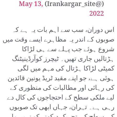
May 13,
(@Irankargar_site)
2022
اس دوران، سب سے اہم بات یہ ہے کہ
صوبوں کے اندر یہ مظاہرے ایسے وقت میں
شروع ہوئے جب پہلے سے ہی لڑاکا
ہڑتالیں جاری تھیں۔ ٹیچرز کوآرڈینیٹنگ
کمیٹی لڑاکا ہڑتال کی مہم میں لگی
ہوئی ہے، جو اپنے مقید ٹریڈ یونین قائدین
کی رہائی اور مطالبات کی منظوری کے
لیے ملکی سطح کے احتجاجوں کی کال دے
رہی ہے۔ تہران، جہاں ابھی تک صوبوں