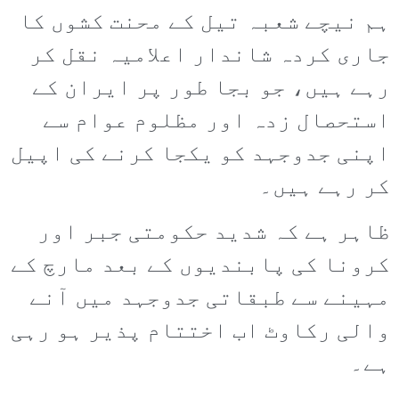
ہم نیچے شعبہ تیل کے محنت کشوں کا
جاری کردہ شاندار اعلامیہ نقل کر
رہے ہیں، جو بجا طور پر ایران کے
استحصال زدہ اور مظلوم عوام سے
اپنی جدوجہد کو یکجا کرنے کی اپیل
کر رہے ہیں۔
ظاہر ہے کہ شدید حکومتی جبر اور
کرونا کی پابندیوں کے بعد مارچ کے
مہینے سے طبقاتی جدوجہد میں آنے
والی رکاوٹ اب اختتام پذیر ہو رہی
ہے۔