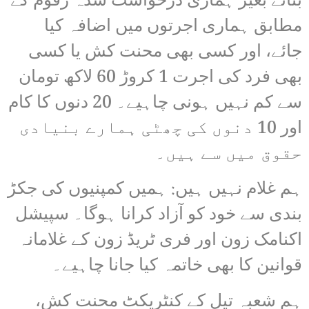
بنائے بغیر ہماری درخواست شدہ رقوم کے
مطابق ہماری اجرتوں میں اضافہ کیا
جائے، اور کسی بھی محنت کش یا کسی
بھی فرد کی اجرت 1 کروڑ 60 لاکھ تومان
سے کم نہیں ہونی چاہیے۔ 20 دنوں کا کام
اور 10 دنوں کی چھٹی ہمارے بنیادی
حقوق میں سے ہیں۔
ہم غلام نہیں ہیں: ہمیں کمپنیوں کی جکڑ
بندی سے خود کو آزاد کرانا ہوگا۔ سپیشل
اکنامک زون اور فری ٹریڈ زون کے غلامانہ
قوانین کا بھی خاتمہ کیا جانا چاہیے۔
ہم شعبہ تیل کے کنٹریکٹ محنت کش،