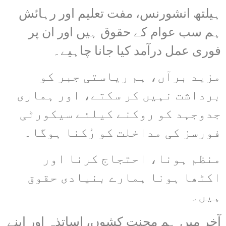
ہیلتھ انشورنس، مفت تعلیم اور رہائش
ہم سب عوام کے حقوق ہیں اور ان پر
فوری عمل درآمد کیا جانا چاہیے۔
مزید برآں، ہم ریاستی جبر کو
برداشت نہیں کر سکتے، اور ہماری
جدوجہد کو روکنے کیلئے سیکورٹی
فورسز کی مداخلت کو رُکنا ہوگا۔
منظم ہونا، احتجاج کرنا اور
اکٹھا ہونا ہمارے بنیادی حقوق
ہیں۔
آخر میں ہم محنت کشوں، اساتذہ اور اپنے