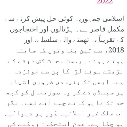
2022
اسلامی جمہوریہ کوئی حل پیش کرنے سے
مکمل قاصر ہے۔ ہڑتالوں اور احتجاجوں
کے تقریباً نہ تھمنے والے سلسلے، اور
2018ء سے تین بغاوتوں کا سامنا
ہوتے ہوئے ریاست محنت کش طبقے کے
بڑھتے ہوئے لڑاکا پن سے خوفزدہ
ہے۔ ابھی تک بنیادی ضروری اشیاء
پر سبسڈی دے کر وہ صورتحال کو کچھ
حد تک قابو کرتے چلے آئے تھے۔ مگر
اب ملک غیر اعلانیہ طور پر دیوالیہ
ہو چکا ہے۔ عدم استحکام روکنے کی