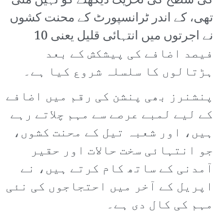
کی سطح کی تحریک دیکھنے کو نہیں ملی
تھی، کے اندر ٹرانسپورٹ کے محنت کشوں
نے اجرتوں میں انتہائی قلیل یعنی 10
فیصد اضافے کی پیشکش کے بعد
ہڑتالوں کا سلسلہ شروع کیا ہے۔
پنشنرز بھی پنشن کی رقم میں اضافے
کے لیے لمبے عرصے سے مہم چلاتے رہے
ہیں، اور شعبہ تیل کے محنت کشوں،
جو انتہائی سخت حالات اور حقیر
آمدنی کے ساتھ کام کرتے ہیں، نے
اپریل کے آخر میں احتجاجوں کی نئی
مہم کی کال دی ہے۔