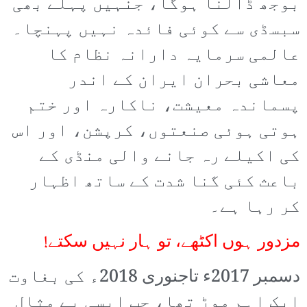
بوجھ ڈالنا ہوگا، جنہیں پہلے بھی
سبسڈی سے کوئی فائدہ نہیں پہنچا۔
عالمی سرمایہ دارانہ نظام کا
معاشی بحران ایران کے اندر
پسماندہ معیشت، ناکارہ اور ختم
ہوتی ہوئی صنعتوں، کرپشن، اور اس
کی اکیلے رہ جانے والی منڈی کے
باعث کئی گنا شدت کے ساتھ اظہار
کر رہا ہے۔
مزدور ہوں اکٹھے، تو ہار نہیں سکتے!
دسمبر 2017ء تاجنوری 2018ء کی بغاوت
ایک اہم موڑ تھا، جب ایسی بے مثال