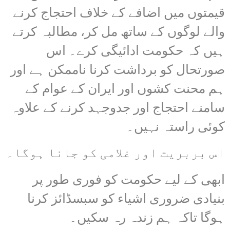
قیمتوں میں اضافے کے خلاف احتجاج کرنے
والے لوگوں کے ساتھ مل کر، مطالبہ کرتے
ہیں کہ حکومت ادائیگی کرے۔ اس
صورتحال کو برداشت کرنا ناممکن ہے اور
ہم محنت کشوں اور ایران کے عوام کے
سامنے احتجاج اور جدوجہد کرنے کے علاوہ
کوئی راستہ نہیں۔
اس بربریت اور غلامی کو جانا ہوگا۔
ابھی کے لیے حکومت کو فوری طور پر
بنیادی ضروری اشیاء کو سبسڈائز کرنا
ہوگا تاکہ ہم زندہ رہ سکیں۔