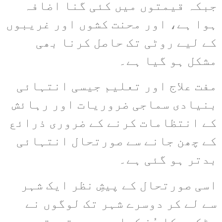
جبکہ قیمتوں میں کئی گنا اضافہ
ہوا ہے، اور محنت کشوں اور غریبوں
کے لیے روٹی تک حاصل کرنا بھی
مشکل ہو گیا ہے۔
مفت علاج اور تعلیم جیسی انتہائی
بنیادی سماجی ضروریات اور رہائش
کے انتظامات کرنے کے ضروری ذرائع
کے چھن جانے سے صورتحال انتہائی
بدتر ہو گئی ہے۔
اسی صورتحال کے پیشِ نظر ایک شہر
سے لے کر دوسرے شہر تک لوگوں نے