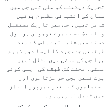
تحریک دیکھنے کو ملی تھی جس میں
سماج کی انتہائی مظلوم پرتیں
شامل تھیں، جس میں تاریک مستقبل
والے غصّے سے بھرے نوجوان ہر اول
دستے میں شامل تھے۔ اس کے بعد
طبقاتی جدوجہد کا ایسا دور شروع
ہوا جس کی ماضی میں مثال نہیں
ملتی۔ محنت کش طبقے کی ایسی کوئی
پرت نہیں بچی جو ہڑتالوں اور
احتجاجوں کے اندر بھرپور انداز
میں شامل نہ رہی ہو۔