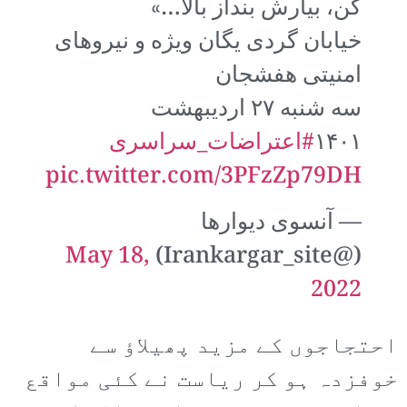
کن، بیارش بنداز بالا…»
خیابان گردی یگان ویژه و نیروهای
امنیتی هفشجان
سه شنبه ۲۷ اردیبهشت
۱۴۰۱
#اعتراضات_سراسری
pic.twitter.com/3PFzZp79DH
— آنسوی دیوارها
May 18,
(@Irankargar_site)
2022
احتجاجوں کے مزید پھیلاؤ سے
خوفزدہ ہو کر ریاست نے کئی مواقع