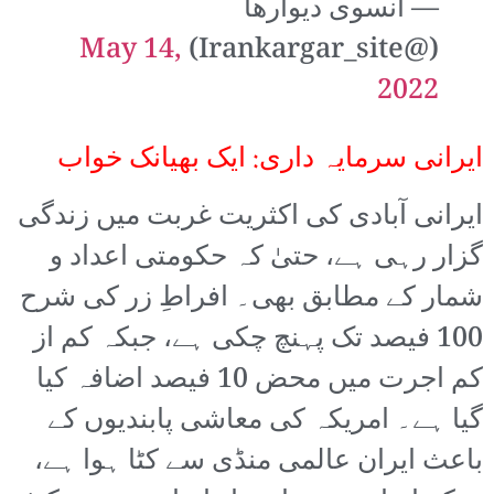
— آنسوی دیوارها
May 14,
(@Irankargar_site)
2022
ایرانی سرمایہ داری: ایک بھیانک خواب
ایرانی آبادی کی اکثریت غربت میں زندگی
گزار رہی ہے، حتیٰ کہ حکومتی اعداد و
شمار کے مطابق بھی۔ افراطِ زر کی شرح
100 فیصد تک پہنچ چکی ہے، جبکہ کم از
کم اجرت میں محض 10 فیصد اضافہ کیا
گیا ہے۔ امریکہ کی معاشی پابندیوں کے
باعث ایران عالمی منڈی سے کٹا ہوا ہے،