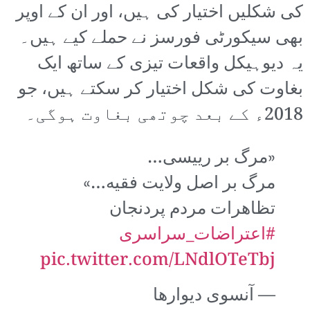
کی شکلیں اختیار کی ہیں، اور ان کے اوپر
بھی سیکورٹی فورسز نے حملے کیے ہیں۔
یہ دیوہیکل واقعات تیزی کے ساتھ ایک
بغاوت کی شکل اختیار کر سکتے ہیں، جو
2018ء کے بعد چوتھی بغاوت ہوگی۔
«مرگ بر رییسی…
مرگ بر اصل ولایت فقیه…»
تظاهرات مردم پردنجان
#اعتراضات_سراسری
pic.twitter.com/LNdlOTeTbj
— آنسوی دیوارها