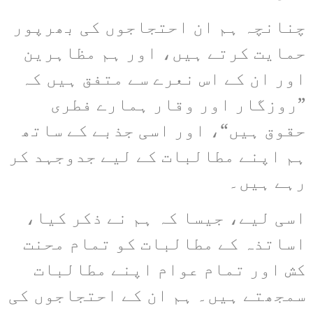
چنانچہ ہم ان احتجاجوں کی بھرپور
حمایت کرتے ہیں، اور ہم مظاہرین
اور ان کے اس نعرے سے متفق ہیں کہ
”روزگار اور وقار ہمارے فطری
حقوق ہیں“، اور اسی جذبے کے ساتھ
ہم اپنے مطالبات کے لیے جدوجہد کر
رہے ہیں۔
اسی لیے، جیسا کہ ہم نے ذکر کیا،
اساتذہ کے مطالبات کو تمام محنت
کش اور تمام عوام اپنے مطالبات
سمجھتے ہیں۔ ہم ان کے احتجاجوں کی