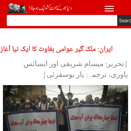
Sear
ایران: ملک گیر عوامی بغاوت کا ایک نیا آغاز
|تحریر: میسام شریفی اور ایسائس
یاوری، ترجمہ: یار یوسفزئی|