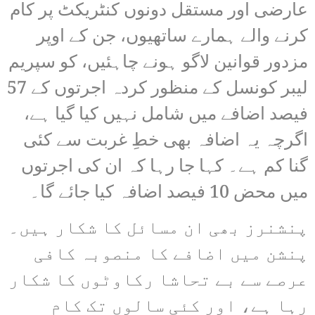
عارضی اور مستقل دونوں کنٹریکٹ پر کام
کرنے والے ہمارے ساتھیوں، جن کے اوپر
مزدور قوانین لاگو ہونے چاہئیں، کو سپریم
لیبر کونسل کے منظور کردہ اجرتوں کے 57
فیصد اضافے میں شامل نہیں کیا گیا ہے،
اگرچہ یہ اضافہ بھی خطِ غربت سے کئی
گنا کم ہے۔ کہا جا رہا کہ ان کی اجرتوں
میں محض 10 فیصد اضافہ کیا جائے گا۔
پنشنرز بھی ان مسائل کا شکار ہیں۔
پنشن میں اضافے کا منصوبہ کافی
عرصے سے بے تحاشا رکاوٹوں کا شکار
رہا ہے، اور کئی سالوں تک کام