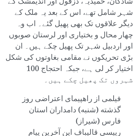
شادگان، حمیدیہ، دزفول اور اندیمشک کے
شہر شامل تھے، اس کے بعد یہ ملک کے
دیگر علاقوں تک بھی پھیل گئے۔ اب وہ
چھار محال و بختیاری اور لرستان صوبوں
اور اردبیل شہر تک پھیل چکے ہیں۔ ان
بڑی تحریکوں نے مقامی بغاوتوں کی شکل
اختیار کر لی ہے، جبکہ احتجاج 100
شہروں تک پھیل چکے ہیں۔
فیلمی از راهپیمای اعتراضی روز
گذشته (شنبه) دامداران استان
فارس (شیراز)
رییسی قالیباف این آخرین پیام