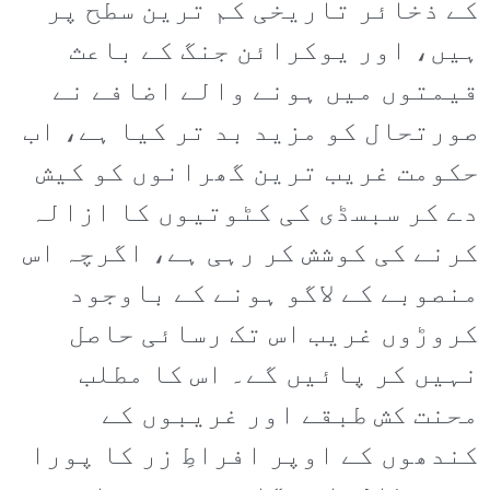
کے ذخائر تاریخی کم ترین سطح پر
ہیں، اور یوکرائن جنگ کے باعث
قیمتوں میں ہونے والے اضافے نے
صورتحال کو مزید بد تر کیا ہے، اب
حکومت غریب ترین گھرانوں کو کیش
دے کر سبسڈی کی کٹوتیوں کا ازالہ
کرنے کی کوشش کر رہی ہے، اگرچہ اس
منصوبے کے لاگو ہونے کے باوجود
کروڑوں غریب اس تک رسائی حاصل
نہیں کر پائیں گے۔ اس کا مطلب
محنت کش طبقے اور غریبوں کے
کندھوں کے اوپر افراطِ زر کا پورا