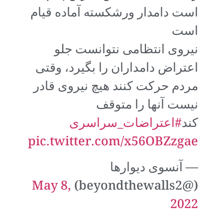
است دامدار ورشکسته آماده قیام
است
نیروی انتظامی نتوانست جلو
اعتراض دامداران را بگیرد، وقتی
مردم حرکت کنند هیچ نیروی قادر
نیست آنها را متوقف
کند
#اعتراضات_سراسری
pic.twitter.com/x56OBZzgae
— آنسوی دیوارها
May 8,
(@beyondthewalls2)
2022