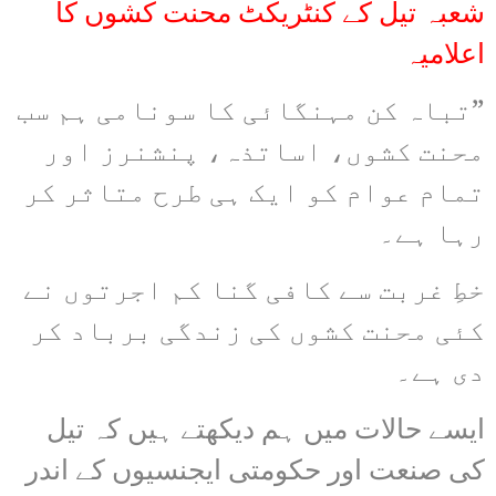
شعبہ تیل کے کنٹریکٹ محنت کشوں کا
اعلامیہ
”تباہ کن مہنگائی کا سونامی ہم سب
محنت کشوں، اساتذہ، پنشنرز اور
تمام عوام کو ایک ہی طرح متاثر کر
رہا ہے۔
خطِ غربت سے کافی گنا کم اجرتوں نے
کئی محنت کشوں کی زندگی برباد کر
دی ہے۔
ایسے حالات میں ہم دیکھتے ہیں کہ تیل
کی صنعت اور حکومتی ایجنسیوں کے اندر