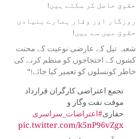
حقوق حاصل کر سکتے ہیں!
روزگار اور وقار ہمارے بنیادی
حقوق میں سے ہیں!
شعبہ تیل کے عارضی نوعیت کے محنت
کشوں کے احتجاجوں کو منظم کرنے کی
خاطر کونسلوں کو تعمیر کیا جائے!“
تجمع اعتراضی کارگران قرارداد
موقت نفت وگاز و
حفاری
#اعتراضات_سراسری
pic.twitter.com/k5nP96vZgx