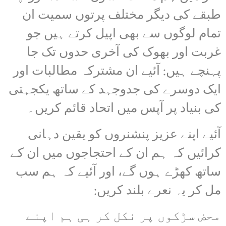
طبقے کی دیگر مختلف پرتوں سمیت ان
تمام لوگوں سے بھی اپیل کرتے ہیں جو
غربت اور بھوک کی آخری حدوں تک جا
پہنچے ہیں: آئیے ان مشترکہ مطالبات اور
ایک دوسرے کی جدوجہد کے ساتھ یکجہتی
کی بنیاد پر آپس میں اتحاد قائم کریں۔
آئیے اپنے عزیز پنشنروں کو یقین دہانی
کرائیں کہ ہم ان کے احتجاجوں میں ان کے
ساتھ کھڑے ہوں گے، اور آئیے کہ ہم سب
مل کر یہ نعرے بلند کریں:
محض سڑکوں پر نکل کر ہی ہم اپنے