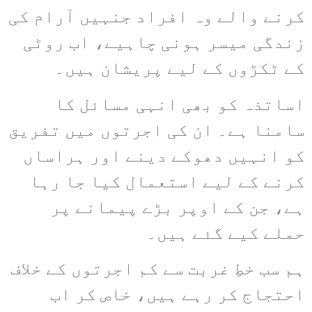
کرنے والے وہ افراد جنہیں آرام کی
زندگی میسر ہونی چاہیے، اب روٹی
کے ٹکڑوں کے لیے پریشان ہیں۔
اساتذہ کو بھی انہی مسائل کا
سامنا ہے۔ ان کی اجرتوں میں تفریق
کو انہیں دھوکے دینے اور ہراساں
کرنے کے لیے استعمال کیا جا رہا
ہے، جن کے اوپر بڑے پیمانے پر
حملے کیے گئے ہیں۔
ہم سب خطِ غربت سے کم اجرتوں کے خلاف
احتجاج کر رہے ہیں، خاص کر اب