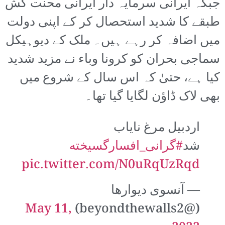
جبکہ ایرانی سرمایہ دار ایرانی محنت کش
طبقے کا شدید استحصال کر کے اپنی دولت
میں اضافہ کر رہے ہیں۔ ملک کے دیوہیکل
سماجی بحران کو کرونا وباء نے مزید شدید
کیا ہے، حتیٰ کہ اس سال کے شروع میں
بھی لاک ڈاؤن لگایا گیا تھا۔
اردبیل مرغ نایاب
شد
#گرانی_افسارگسیخته
pic.twitter.com/N0uRqUzRqd
— آنسوی دیوارها
May 11,
(@beyondthewalls2)