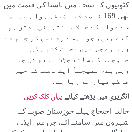
کٹوتیوں کے نتیجے میں پاستا کی قیمت میں
بھی 169 فیصد کا اضافہ ہوا ہے۔ اس
سے عوام کے حالات انتہائی بدتر ہو
گئے ہیں، جو ایسے رد عمل کو جنم دے
رہا ہے جس میں محنت کشوں کی
جدوجہد کے ساتھ جڑت قائم کی جا
رہی ہے، نتیجتاً ایک دھماکہ خیز
مرکب تیار ہو رہا ہے۔
انگریزی میں پڑھنے کیلئے
یہاں کلک کریں
حالیہ احتجاج پہلے خوزستان صوبے کے
شہروں میں سامنے آئے، جن میں ایذہ،