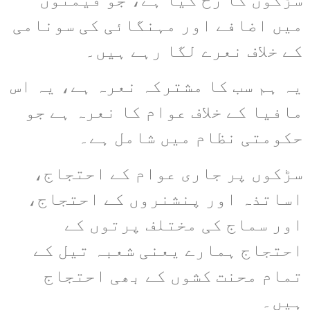
سڑکوں کا رُخ کیا ہے، جو قیمتوں
میں اضافے اور مہنگائی کی سونامی
کے خلاف نعرے لگا رہے ہیں۔
یہ ہم سب کا مشترکہ نعرہ ہے، یہ اس
مافیا کے خلاف عوام کا نعرہ ہے جو
حکومتی نظام میں شامل ہے۔
سڑکوں پر جاری عوام کے احتجاج،
اساتذہ اور پنشنروں کے احتجاج،
اور سماج کی مختلف پرتوں کے
احتجاج ہمارے یعنی شعبہ تیل کے
تمام محنت کشوں کے بھی احتجاج
ہیں۔