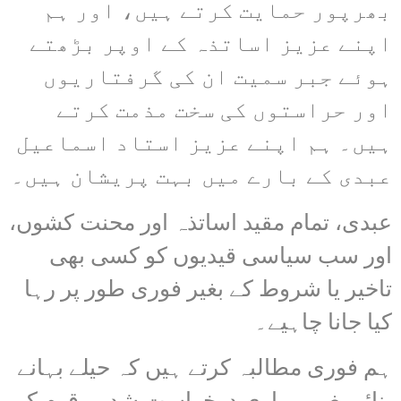
بھرپور حمایت کرتے ہیں، اور ہم
اپنے عزیز اساتذہ کے اوپر بڑھتے
ہوئے جبر سمیت ان کی گرفتاریوں
اور حراستوں کی سخت مذمت کرتے
ہیں۔ ہم اپنے عزیز استاد اسماعیل
عبدی کے بارے میں بہت پریشان ہیں۔
عبدی، تمام مقید اساتذہ اور محنت کشوں،
اور سب سیاسی قیدیوں کو کسی بھی
تاخیر یا شروط کے بغیر فوری طور پر رہا
کیا جانا چاہیے۔
ہم فوری مطالبہ کرتے ہیں کہ حیلے بہانے