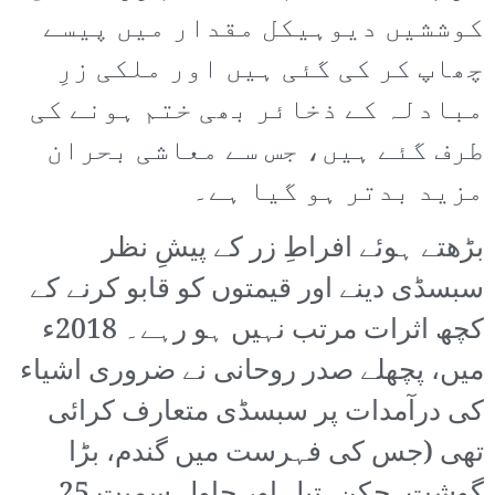
کوششیں دیوہیکل مقدار میں پیسے
چھاپ کر کی گئی ہیں اور ملکی زرِ
مبادلہ کے ذخائر بھی ختم ہونے کی
طرف گئے ہیں، جس سے معاشی بحران
مزید بدتر ہو گیا ہے۔
بڑھتے ہوئے افراطِ زر کے پیشِ نظر
سبسڈی دینے اور قیمتوں کو قابو کرنے کے
کچھ اثرات مرتب نہیں ہو رہے۔ 2018ء
میں، پچھلے صدر روحانی نے ضروری اشیاء
کی درآمدات پر سبسڈی متعارف کرائی
تھی (جس کی فہرست میں گندم، بڑا