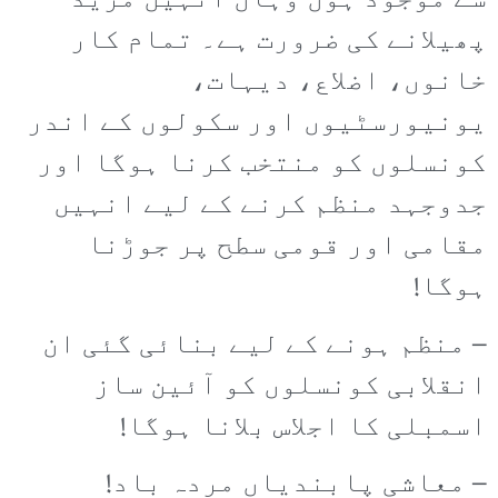
سے موجود ہوں وہاں انہیں مزید
پھیلانے کی ضرورت ہے۔ تمام کار
خانوں، اضلاع، دیہات،
یونیورسٹیوں اور سکولوں کے اندر
کونسلوں کو منتخب کرنا ہوگا اور
جدوجہد منظم کرنے کے لیے انہیں
مقامی اور قومی سطح پر جوڑنا
ہوگا!
– منظم ہونے کے لیے بنائی گئی ان
انقلابی کونسلوں کو آئین ساز
اسمبلی کا اجلاس بلانا ہوگا!
– معاشی پابندیاں مردہ باد!