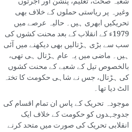
شعبہ صحت، تعلیم، پنشن اور اجرتوں
وغیرہ پر ریاستی حملوں کے خلاف بھی
تحریکیں ابھری ہیں۔ حالیہ عرصے میں
1979ء کے انقلاب کے بعد محنت کشوں کی
سب سے بڑی ہڑتالیں بھی دیکھنے میں آئی
ہیں۔ ماضی میں یہ عام ہڑتال ہی تھی،
بالخصوص تیل کے شعبے کے محنت کشوں
کی ہڑتال، جس نے شاہی حکومت کا تختہ
الٹ دیا تھا۔
موجودہ تحریک کے پاس ان تمام اقسام کی
جدوجہدوں کو حکومت کے خلاف ایک
انقلابی تحریک کی صورت میں متحد کرنے