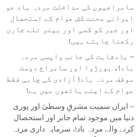
سامراجیوں کی مداخلت مردہ باد جو
ایرانی محنت کش عوام کے استحصال
اور جبر کو کسی اور بینر تلے جاری
رکھنا چاہتے ہیں!
– بادشاہت کی جانب واپسی مردہ
باد!، بورژوا اور سامراج دوست
موقف مردہ باد! آزادی کی چابی فقط
عوام کے اپنے ہاتھوں میں ہے!
– ایران سمیت مشرقِ وسطیٰ اور پوری
دنیا میں موجود تمام جابر اور استحصال
کرنے والے مردہ باد!، سرمایہ داری مردہ