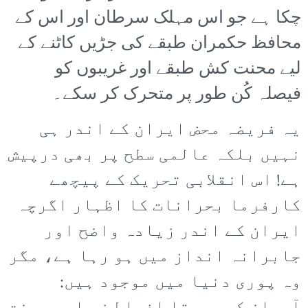
چکا ہے جو اس مہلک سرطان اور اس کے
محافظ حکمران طبقے کی جڑیں کاٹنے کے
لیے محنت کش طبقے اور غریبوں کو
فیصلہ کُن طور پر متحرک کر سکے۔
یہ فریضہ محض ایران کے اندر ہی
نہیں بلکہ عالمی سطح پر بھی درپیش
ہے! اس انقلابی تحریک کے پیچھے
کارفرما بحرانات کا اظہار اگرچہ
ایران کے اندر زیادہ واضح اور
جابرانہ انداز میں ہو رہا ہے، مگر
وہ پوری دنیا میں موجود ہیں: