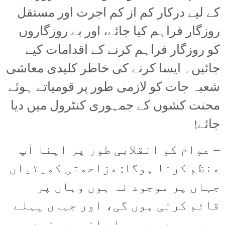
کے لیے درکار کم از کم اجرت اور مستقل
روزگار فراہم کیا جائے، اور بے روزگاروں
کو روزگار فراہم کرنے کے اقدامات کیے
جائیں۔ ایسا کرنے کی خاطر کلیدی معاشی
شعبہ جات کو لازمی طور پر قومیاتے ہوئے
محنت کشوں کے جمہوری کنٹرول میں دیا
جائے!
– عوام کو انقلابی طور پر اپنا آپ
منظم کرنا ہوگا: مزاحمتی کمیٹیاں
جہاں پر موجود نہ ہوں وہاں پر
قائم کرنی ہوں گی، اور جہاں پہلے