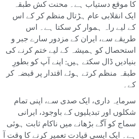
کا موقع دستیاب ہے۔ محنت کش طبقہ
ایک انقلابی عام ہڑتال منظم کر کے اس
کے لیے راہ ہموار کر سکتا ہے۔ اس
طریقے سے، ایران کے مزدور سارے جبر و
استحصال کو ہمیشہ کے لیے ختم کرنے کی
بنیادیں ڈال سکتے ہیں: اپنے آپ کو بطورِ
طبقہ منظم کرتے ہوئے اقتدار پر قبضہ کر
کے۔
سرمایہ داری، ایک صدی سے، اپنی تمام
شکلوں اور تبدیلیوں کے باوجود، ایرانی
سماج کو آگے بڑھانے میں ناکام ثابت ہوئی
ہے۔ ایک ایسی قیادت تعمیر کرنے کا وقت آ