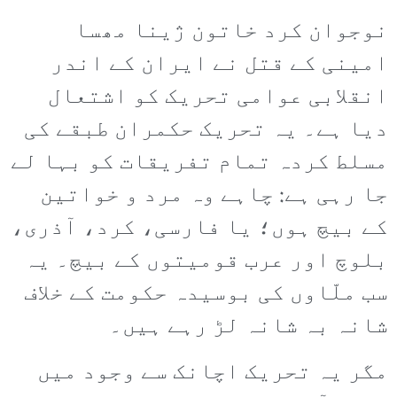
نوجوان کرد خاتون ژینا مھسا
امینی کے قتل نے ایران کے اندر
انقلابی عوامی تحریک کو اشتعال
دیا ہے۔ یہ تحریک حکمران طبقے کی
مسلط کردہ تمام تفریقات کو بہا لے
جا رہی ہے: چاہے وہ مرد و خواتین
کے بیچ ہوں؛ یا فارسی، کرد، آذری،
بلوچ اور عرب قومیتوں کے بیچ۔ یہ
سب ملّاوں کی بوسیدہ حکومت کے خلاف
شانہ بہ شانہ لڑ رہے ہیں۔
مگر یہ تحریک اچانک سے وجود میں