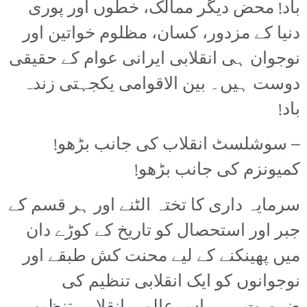
باد! محض دیگر ممالک، خطوں اور پوری
دنیا کے مزدور، کسان، مظلوم خواتین اور
نوجوان ہی انقلابی ایرانی عوام کے حقیقی
دوست ہیں۔ بین الاقوامی یکجہتی زندہ
باد!
– سوشلسٹ انقلاب کی جانب بڑھو!
کمیونزم کی جانب بڑھو!
سرمایہ داری کا تختہ الٹنے اور ہر قسم کے
جبر اور استحصال کو تاریخ کے کوڑے دان
میں پھینکنے کے لیے محنت کش طبقے اور
نوجوانوں کو ایک انقلابی تنظیم کی