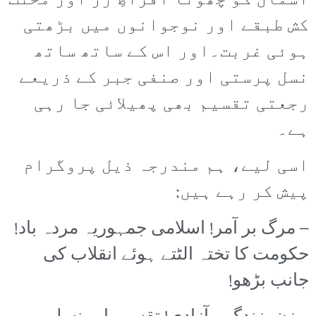
آسمان کو چھوتا افراطِ زر اور محنت
کش طبقے اور نوجوانوں میں بڑھتی
ہوئی غربت۔اور اس کے ساتھ ساتھ
نسل پرستی اور صنفی جبر کے ذریعے
رجعتی تقسیم بھی پھیلائی جا رہی
ہے۔
اسی لیے، ہم مندرجہ ذیل پروگرام
پیش کر رہے ہیں:
– مرگ بر آمر! اسلامی جمہوریہ مردہ باد!
حکومت کا تختہ الٹتے ہوئے انقلاب کی
جانب بڑھو!