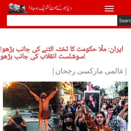
Sear
ایران: ملّا حکومت کا تختہ الٹنے کی جانب بڑھو!
سوشلسٹ انقلاب کی جانب بڑھو!
|عالمی مارکسی رجحان|