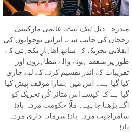
مندرجہ ذیل لیف لیٹ، عالمی مارکسی
رجحان کی جانب سے، ایرانی نوجوانوں کی
انقلابی تحریک کے ساتھ اظہارِ یکجہتی کے
طور پر منعقد ہونے والے مظاہروں اور
تقریبات کے اندر تقسیم کرنے کے لیے جاری
کیا گیا ہے۔ اس میں ہمارا موقف پیش کیا
گیا ہے کہ کیسے اس متاثر کُن تحریک کو
آگے بڑھنا چاہیے۔ ملّا حکومت مردہ باد!
سامراجیت مردہ باد! سرمایہ داری مردہ
باد!