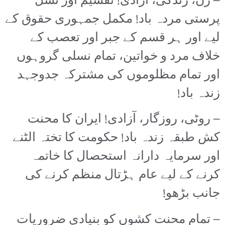
– زن، زندگی، آزادی! تقسیم اور نسل
پرستی مردہ باد! مکمل جمہوری حقوق کے
لیے اور ہر قسم کے جبر اور تعصب کے
خلاف مرد و خواتین، تمام نسلی گروہوں
اور تمام مظلوموں کی مشترکہ جدوجہد
زندہ باد!
– روٹی، روزگار، آزادی! ایران کا محنت
کش طبقہ زندہ باد! حکومت کا تختہ الٹنے
اور سرمایہ دارانہ استحصال کا خاتمہ
کرنے کے لیے عام ہڑتال منظم کرنے کی
جانب بڑھو!
– تمام محنت کشوں کو بنیادی ضروریات