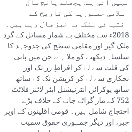
نہیں آئی ہے: پچھلے پانچ سال
اسلامی جمہوریہ کی تاریخ کے
انتہائی ہنگامہ خیز سال رہے ہیں۔
2018ء سے مختلف بے شمار مسائل کے گرد
ملک گیر اور مقامی سطح کی جدوجہد کا
سلسلہ دیکھنے کو ملا ہے، جن میں پانی
کی قلت سے لے کر افراطِ زر تک اور
نجکاری سے لے کر کرپشن تک کے ساتھ
ساتھ یوکرائن انٹرنیشنل ایئر لائنز فلائٹ
752 کے مار گرائے جانے کے خلاف بڑے
احتجاج شامل ہیں۔ قومی اقلیتوں کے اوپر
جبر، اور دیگر جمہوری حقوق سمیت