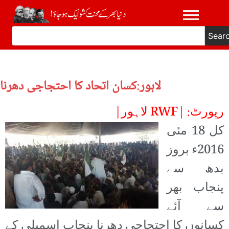
Sear
لاہور:کسان اتحاد کا احتجاجی دھرنا
رپورٹ: |RWF لاہور|
کل 18 مئی
2016ء بروز
بدھ سے
پنجاب بھر
سے آئے
کسانوں کا احتجاجی دھرنا پنجاب اسمبلی کے