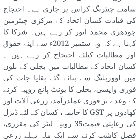
سامنے چیئرنگ کراس پر جاری ہے۔ احتجاج
کی قیادت کسان اتحاد کے مرکزی چیئرمین
چودھری محمد انور کر رہے ہیں۔ شرکا کا
کہنا ہے کہ وہ ستمبر 2012ء سے اپنے حقوق
اور مطالبات کیلئے احتجاج کر رہے ہیں ۔
کسان اتحاد کے مطالبات میں بجلی کے بلوں
میں اووربلنگ سے بنائے گئے بقایا جات کی
فوری واپسی، بجلی کا یونٹ پانچ روپیہ کرنے
کے وعدے پر فوری عملدرآمد، زرعی آلات اور
کھادوں پر GST کا خاتمہ، کسان کے لئے ڈیزل
کی رعایتی قیمت35 روپیہ لیٹر کی مقرری،
فصل کاشت کرنے سے ایک ماہ پہلے زرعی