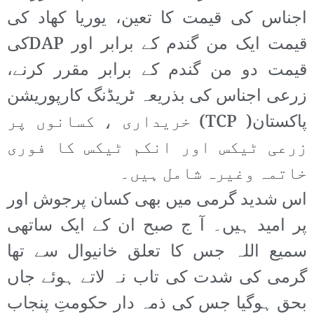
اجناس کی قیمت کا تعین، یوریا کھاد کی
قیمت ایک من گندم کے برابر اور DAPکی
قیمت دو من گندم کے برابر مقرر کرنے،
زرعی اجناس کی بذریعہ ٹریڈنگ کارپوریشن
پاکستان( TCP) خریداری ، کسانوں پر
زرعی ٹیکس اور انکم ٹیکس کا فوری
خاتمہ وغیرہ شامل ہیں۔
اس شدید گرمی میں بھی کسان پرجوش اور
پر امید ہیں۔ آ ج صبح ان کے ایک ساتھی
سمیع اللہ جس کا تعلق خانیوال سے تھا
گرمی کی شدت کی تاب نہ لاتے ہوئے جاں
بحق ہوگیا جس کی ذمہ دار حکومتِ پنجاب