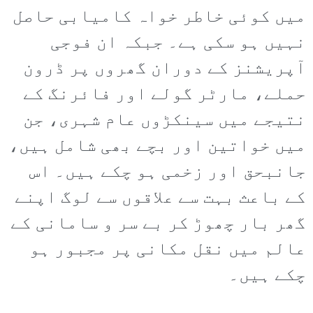
میں کوئی خاطر خواہ کامیابی حاصل
نہیں ہو سکی ہے۔ جبکہ ان فوجی
آپریشنز کے دوران گھروں پر ڈرون
حملے، مارٹر گولے اور فائرنگ کے
نتیجے میں سینکڑوں عام شہری، جن
میں خواتین اور بچے بھی شامل ہیں،
جانبحق اور زخمی ہو چکے ہیں۔ اس
کے باعث بہت سے علاقوں سے لوگ اپنے
گھر بار چھوڑ کر بے سر و سامانی کے
عالم میں نقل مکانی پر مجبور ہو
چکے ہیں۔