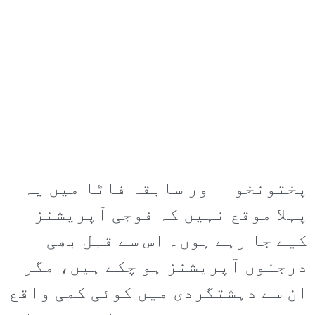
پختونخوا اور سابقہ فاٹا میں یہ
پہلا موقع نہیں کہ فوجی آپریشنز
کیے جا رہے ہوں۔ اس سے قبل بھی
درجنوں آپریشنز ہو چکے ہیں، مگر
ان سے دہشتگردی میں کوئی کمی واقع