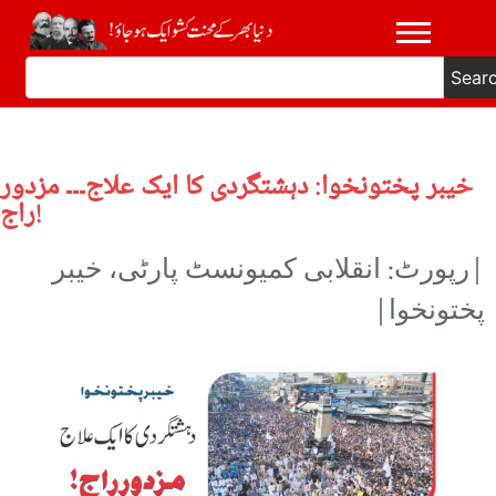
Sear
خیبر پختونخوا: دہشتگردی کا ایک علاج۔۔۔ مزدور
راج!
|رپورٹ: انقلابی کمیونسٹ پارٹی، خیبر
پختونخوا|