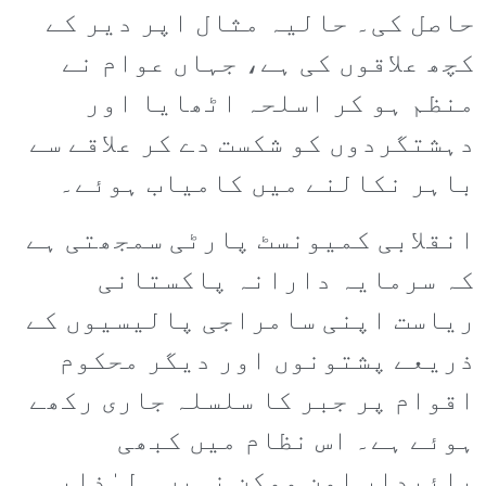
حاصل کی۔ حالیہ مثال اپر دیر کے
کچھ علاقوں کی ہے، جہاں عوام نے
منظم ہو کر اسلحہ اٹھایا اور
دہشتگردوں کو شکست دے کر علاقے سے
باہر نکالنے میں کامیاب ہوئے۔
انقلابی کمیونسٹ پارٹی سمجھتی ہے
کہ سرمایہ دارانہ پاکستانی
ریاست اپنی سامراجی پالیسیوں کے
ذریعے پشتونوں اور دیگر محکوم
اقوام پر جبر کا سلسلہ جاری رکھے
ہوئے ہے۔ اس نظام میں کبھی
پائیدار امن ممکن نہیں۔ لہٰذایہ