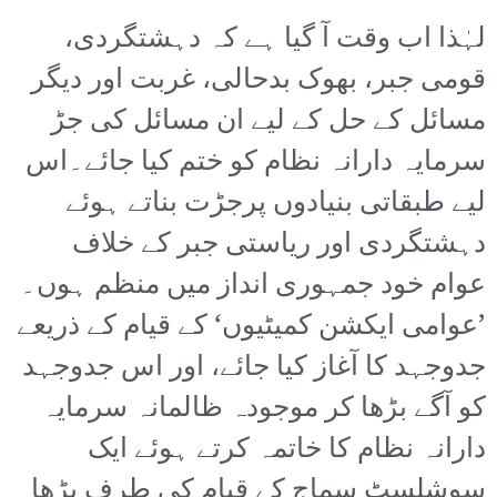
لہٰذا اب وقت آ گیا ہے کہ دہشتگردی،
قومی جبر، بھوک بدحالی، غربت اور دیگر
مسائل کے حل کے لیے ان مسائل کی جڑ
سرمایہ دارانہ نظام کو ختم کیا جائے۔اس
لیے طبقاتی بنیادوں پرجڑت بناتے ہوئے
دہشتگردی اور ریاستی جبر کے خلاف
عوام خود جمہوری انداز میں منظم ہوں۔
’عوامی ایکشن کمیٹیوں‘ کے قیام کے ذریعے
جدوجہد کا آغاز کیا جائے، اور اس جدوجہد
کو آگے بڑھا کر موجودہ ظالمانہ سرمایہ
دارانہ نظام کا خاتمہ کرتے ہوئے ایک
سوشلسٹ سماج کے قیام کی طرف بڑھا