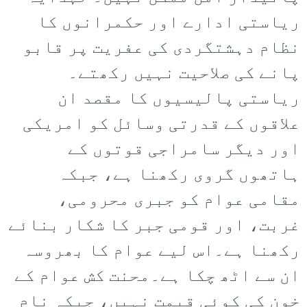
ریاستی ادارے اور حکمرانوں کا
نظام دہشتگردی کی عفریت پر قابو
پانے کی صلاحیت نہیں رکھتے۔
ریاستی پالیسیوں کا مقصد ان
علاقوں کے قدرتی وسائل کو امریکی
اور دیگر سامراجی قوتوں کے
ہاتھوں گروی رکھنا ہے، جبکہ
مقامی عوام کو جبری محرومی،
غربت، اور قومی جبر کا شکار بنائے
رکھنا ہے۔اس لیے عوام کا بھروسہ
ان سے اٹھ چکا ہے۔محنت کش عوام کے
خون کی کوئی قیمت نہیں، جبکہ نام