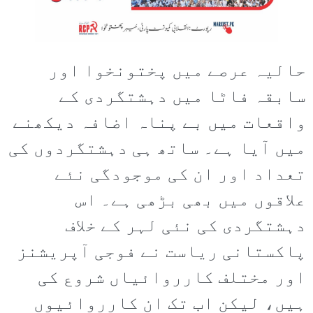
حالیہ عرصے میں پختونخوا اور
سابقہ فاٹا میں دہشتگردی کے
واقعات میں بے پناہ اضافہ دیکھنے
میں آیا ہے۔ ساتھ ہی دہشتگردوں کی
تعداد اور ان کی موجودگی نئے
علاقوں میں بھی بڑھی ہے۔ اس
دہشتگردی کی نئی لہر کے خلاف
پاکستانی ریاست نے فوجی آپریشنز
اور مختلف کارروائیاں شروع کی
ہیں، لیکن اب تک ان کارروائیوں