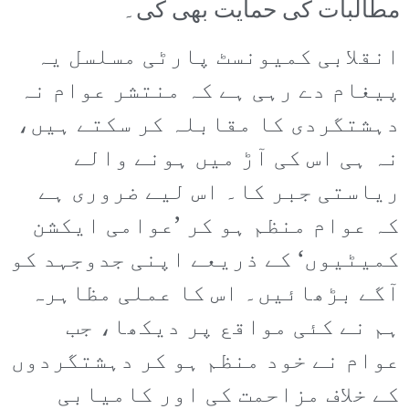
مطالبات کی حمایت بھی کی۔
انقلابی کمیونسٹ پارٹی مسلسل یہ
پیغام دے رہی ہے کہ منتشر عوام نہ
دہشتگردی کا مقابلہ کر سکتے ہیں،
نہ ہی اس کی آڑ میں ہونے والے
ریاستی جبر کا۔ اس لیے ضروری ہے
کہ عوام منظم ہو کر ’عوامی ایکشن
کمیٹیوں‘ کے ذریعے اپنی جدوجہد کو
آگے بڑھائیں۔ اس کا عملی مظاہرہ
ہم نے کئی مواقع پر دیکھا، جب
عوام نے خود منظم ہو کر دہشتگردوں
کے خلاف مزاحمت کی اور کامیابی