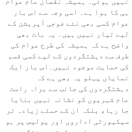
نہیں ہوئی۔ ہمیشہ نقصان عام عوام
ہی کا ہوا ہے۔ اسی وجہ سے اس بار
عوام کسی بھی نئے فوجی آپریشن کے
لیے تیار نہیں ہیں۔ یہ بات بھی
واضح ہے کہ ہمیشہ کی طرح عوام کی
طرف سے دہشتگردوں کے لیے کسی قسم
کی حمایت موجود نہیں۔اس بار ایک
نمایاں پہلو یہ بھی ہے کہ
دہشتگردوں کی جانب سے براہ راست
عام شہریوں کو نشانہ نہیں بنایا
جا رہا، بلکہ ان کے حملے زیادہ تر
سیکیورٹی اداروں اور پولیس پر ہو