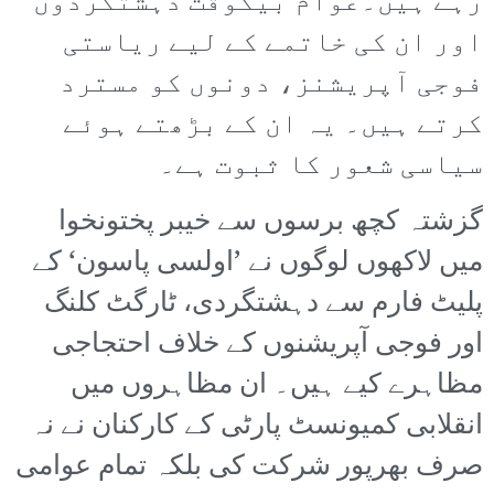
رہے ہیں۔عوام بیکوقت دہشتگردوں
اور ان کی خاتمے کے لیے ریاستی
فوجی آپریشنز، دونوں کو مسترد
کرتے ہیں۔ یہ ان کے بڑھتے ہوئے
سیاسی شعور کا ثبوت ہے۔
گزشتہ کچھ برسوں سے خیبر پختونخوا
میں لاکھوں لوگوں نے ’اولسی پاسون‘ کے
پلیٹ فارم سے دہشتگردی، ٹارگٹ کلنگ
اور فوجی آپریشنوں کے خلاف احتجاجی
مظاہرے کیے ہیں۔ ان مظاہروں میں
انقلابی کمیونسٹ پارٹی کے کارکنان نے نہ
صرف بھرپور شرکت کی بلکہ تمام عوامی