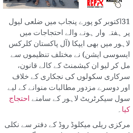
31اکتوبر کو پورے پنجاب میں ضلعی لیول
پر ہفتہ وار ہونے والے احتجاجات میں
لاہور میں بھی ایپکا (آل پاکستان کلرکس
ایسوسی ایشن) نے مختلف تنظیموں سے
مل کر لیو ان کیشمنٹ کے کالے قانون،
سرکاری سکولوں کی نجکاری کے خلاف
اور دوسرے مزدور مطالبات منوانے کے لیے
سول سیکرٹریٹ لاہور کے سامنے
احتجاج
کیا
۔
مرکزی ریلی میکلوڈ روڈ کے دفتر سے نکلی