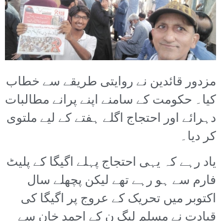
مزدور قائدین نے روایتی طریقے سے خطاب
کیا۔ حکومت کے سامنے اپنے پرانے مطالبات
دہرائے اور احتجاج اگلے ہفتے کے لیے ملتوی
کر دیا۔
یاد رہے کہ یہی احتجاج پہلے اگیگا کے پلیٹ
فارم سے ہو رہے تھے لیکن پچھلے سال
اکتوبر میں تحریک کے عروج پر اگیگا کی
قیادت نے مسلم لیگ ن کے احمد خان سے