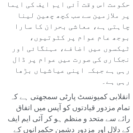
حکومت اس وقت آئی ایم ایف کی ایما
پر ملازمین سے سب کچھ چھین لینا
چاہتی ہے، معاشی بحران کا سارا
بوجھ عام عوام پر کٹوتیوں،
ٹیکسوں میں اضافے، مہنگائی اور
نجکاری کی صورت میں عوام پر ڈال
رہی ہے جبکہ اپنی عیاشیاں بڑھا
رہی ہے۔
انقلابی کمیونسٹ پارٹی سمجھتی ہے کہ
تمام مزدور قیادتوں کو آپس میں اتفاق
رائے سے متحد و منظم ہو کر آئی ایم ایف
کے دلال اور مزدور دشمن حکمرانوں کے