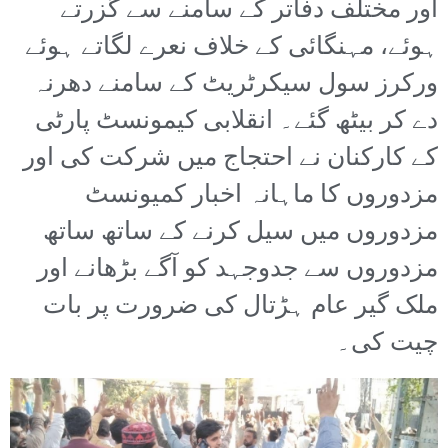
اور مختلف دفاتر کے سامنے سے گزرتے
ہوئے، مہنگائی کے خلاف نعرے لگاتے ہوئے
ورکرز سول سیکرٹریٹ کے سامنے دھرنہ
دے کر بیٹھ گئے۔ انقلابی کیمونسٹ پارٹی
کے کارکنان نے احتجاج میں شرکت کی اور
مزدوروں کا ماہانہ اخبار کمیونسٹ
مزدوروں میں سیل کرنے کے ساتھ ساتھ
مزدوروں سے جدوجہد کو آگے بڑھانے اور
ملک گیر عام ہڑتال کی ضرورت پر بات
چیت کی۔