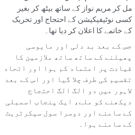
مل کر مریم نواز کے ساتھ بیٹھ کر بغیر
کسی نوٹیفیکیشن کے احتجاج اور تحریک
کے خاتمے کا اعلان کر دیا تھا۔
جس کے بعد بد دلی اور مایوسی
پھیلنے کے ساتھ ساتھ ملازمین کا
قیادت پر اعتماد کم ہوا اور اتحاد
تقسیم کی طرف چلا گیا اور اس کے بعد
لاہور میں دو الگ الگ احتجاج
دیکھنے کو ملے، ایک پنجاب اسمبلی
کے سامنے اور دوسرا سول سیکرٹریٹ
کے سامنے ہوا۔