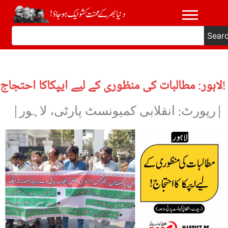
Sear
لاہور: مطالبات کی منظوری کے لیے ایپکاکا احتجاج!
|رپورٹ: انقلابی کمیونسٹ پارٹی، لاہور|