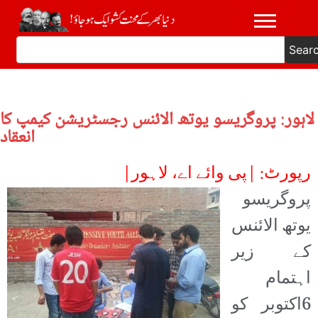
Sear
لاہور: پروگریسو یوتھ الائنس رجسٹریشن کیمپ کا
انعقاد
رپورٹ: |پی وائے اے، لاہور|
پروگریسو
یوتھ الائنس
کے زیر
اہتمام
6اکتوبر کو