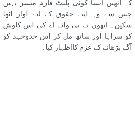
کہ انھیں ایسا کوئی پلیٹ فارم میسر نہیں
جس سے وہ اپنے حقوق کے لئے آواز اٹھا
سکیں۔ انھوں نے پی وائے اے کی اس کاوش
کو سراہا اور ساتھ مل کر اس جدوجہد کو
آگے بڑھانے کے عزم کااظہار کیا۔