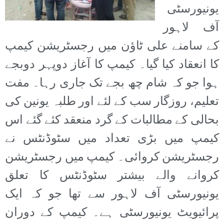
یونیورسٹی
آف لاہور
کے سامنے علی ٹاؤن میں رجسٹریشن کیمپ
کا انعقاد کیا گیا۔ کیمپ کا آغاز دوپہر دوبجے
ہوا جو کہ شام چھ بجے تک جاری رہا۔ مفت
تعلیم، روزگار سب کے لئے اور طلبہ یونین کی
بحالی کے مطالبات کے گرد منعقد کئے گئے اس
کیمپ میں بڑی تعداد میں سٹوڈنٹس نے
رجسٹریشن کروائی۔ کیمپ میں رجسٹریشن
کروانے والے بیشتر سٹوڈنٹس کا تعلق
یونیورسٹی آف لاہور سے تھا جو کہ ایک
پرائیویٹ یونیورسٹی ہے۔ کیمپ کے دوران