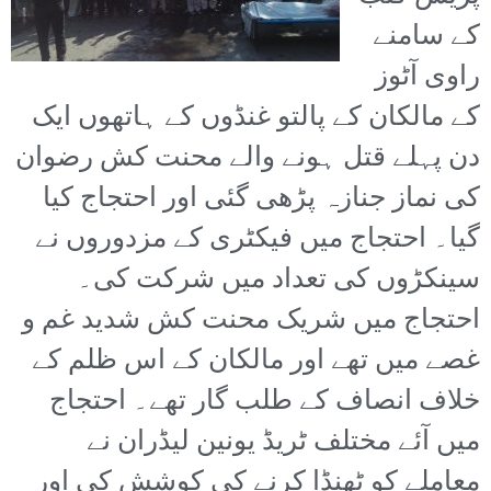
کے سامنے
راوی آٹوز
کے مالکان کے پالتو غنڈوں کے ہاتھوں ایک
دن پہلے قتل ہونے والے محنت کش رضوان
کی نماز جنازہ پڑھی گئی اور احتجاج کیا
گیا۔ احتجاج میں فیکٹری کے مزدوروں نے
سینکڑوں کی تعداد میں شرکت کی۔
احتجاج میں شریک محنت کش شدید غم و
غصے میں تھے اور مالکان کے اس ظلم کے
خلاف انصاف کے طلب گار تھے۔ احتجاج
میں آئے مختلف ٹریڈ یونین لیڈران نے
معاملے کو ٹھنڈا کرنے کی کوشش کی اور