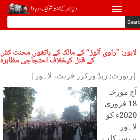
Sear
لاہور: ”راوی آٹوز“ کے مالک کے ہاتھوں محنت کش
کے قتل کیخلاف احتجاجی مظاہرہ
|رپورٹ: ریڈ ورکرز فرنٹ، لاہور|
آج مورخہ
18 فروری
2020ء کو
لاہور
پریس کلب