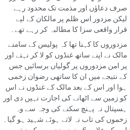
صرف دعاؤں اور مذمت تک محدود رہے
لیکن مزدور اس ظلم پر مالکان کے لیے
قرار واقعی سزا کا مطالبہ کر رہے تھے۔
مزدوروں کا کہنا تھا کہ پولیس کے سامنے
مالک نے اپنے ساتھ غنڈوں کو لا کر نہتے اور
پر امن مزدوروں پر گولیاں برسائیں جس
کے نتیجے میں ان کا ساتھی رضوان زخمی
ہوا اور اس کے بعد مالک کے غنڈوں نے اس
کو زمین سے اٹھانے کی اجازت نہیں دی اور
ہسپتال نہ پہنچ سکنے کی وجہ سے وہ
زخموں کی تاب نہ لاتے ہوئے شہید ہو گیا۔