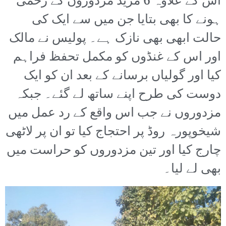
اس کے علاوہ 6 مزید مزدوروں کے زخمی
ہونے کا بھی بتایا جن میں سے ایک کی
حالت ابھی بھی نازک ہے۔ پولیس نے مالک
اور اس کے غنڈوں کو مکمل تحفظ فراہم
کیا اور گولیاں برسانے کے بعد ان کو ایک
دوست کی طرح اپنے ساتھ لے گئے۔ جبکہ
مزدوروں نے جب اس واقع کے رد عمل میں
شیخوپورہ روڈ پر احتجاج کیا تو ان پر لاٹھی
چارج کیا اور تین مزدوروں کو حراست میں
بھی لے لیا۔