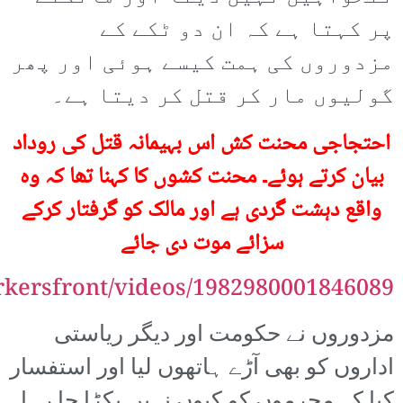
پر کہتا ہے کہ ان دو ٹکے کے
مزدوروں کی ہمت کیسے ہوئی اور پھر
گولیوں مار کر قتل کر دیتا ہے۔
احتجاجی محنت کش اس بہیمانہ قتل کی روداد
بیان کرتے ہوئے۔ محنت کشوں کا کہنا تھا کہ وہ
واقع دہشت گردی ہے اور مالک کو گرفتار کرکے
سزائے موت دی جائے
ersfront/videos/1982980001846089/
مزدوروں نے حکومت اور دیگر ریاستی
اداروں کو بھی آڑے ہاتھوں لیا اور استفسار
کیا کہ مجرموں کو کیوں نہیں پکڑا جا رہا