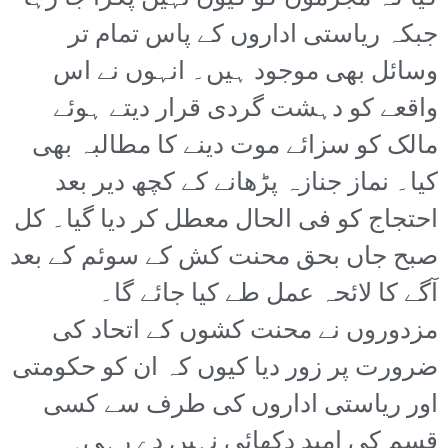
جبکہ ریاستی اداروں کے پاس تمام تر
وسائل بھی موجود ہیں۔ انہوں نے اس
واقعے کو دہشت گردی قرار دیتے ہوئے
مالک کو سزائے موت دینے کا مطالبہ بھی
کیا۔ نماز جنازہ پڑھانے کے کچھ دیر بعد
احتجاج کو فی الحال معطل کر دیا گیا۔ کل
صبح جاں بحق محنت کش کے سوئم کے بعد
آگے کا لائحہ عمل طے کیا جائے گا۔
مزدوروں نے محنت کشوں کے اتحاد کی
ضرورت پر زور دیا کیوں کہ ان کو حکومتی
اور ریاستی اداروں کی طرف سے کسی
قسم کی امید دکھائی نہیں دے رہی۔