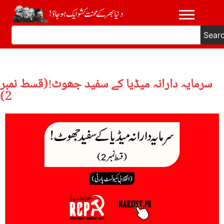
Sear
سرمایہ دارانہ میڈیا کے سفید جھوٹ!(قسط نمبر
2)