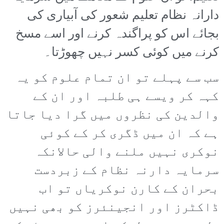
دارانہ نظام تعلیم شعور کی آبیاری کی
بجائے اس کو پراگندہ کرنے اور اسے مسخ
کرنے میں کوئی کسر نہیں چھوڑتا۔
سب سے پہلے تو ان تمام علوم کو یہ
کہہ کر ویسے ہی طلبہ اور ان کے
والدین کی نظروں میں گرا دیا جاتا
ہے کہ ان میں ڈگری کر کے کوئی
نوکری نہیں ملنے والی حالانکہ
سرمایہ دارنہ نظام کے زبردست
بحران کے کارن نوکریاں تو اب
ڈاکٹرز اور انجینئرز کو بھی نہیں