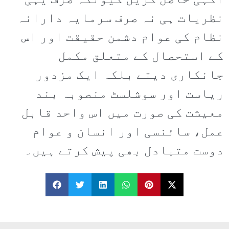
آگہی حاصل کریں کیونکہ صرف یہی
نظریات ہی نہ صرف سرمایہ دارانہ
نظام کی عوام دشمن حقیقت اور اس
کے استحصال کے متعلق مکمل
جانکاری دیتے بلکہ ایک مزدور
ریاست اور سوشلسٹ منصوبہ بند
معیشت کی صورت میں اس واحد قابل
عمل، سائنسی اور انسان و عوام
دوست متبادل بھی پیش کرتے ہیں۔