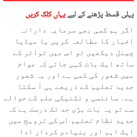
پہلی قسط پڑھنے کے لیے
یہاں کلک کریں
اگر ہم کسی بھی سرمایہ دارانہ
اخبار کا مطالعہ کریں یا میڈیا
چینل دیکھیں تو اس میں تواتر کے
ساتھ ایک بات کہی جاتی کہ عوام
میں شعور کی کمی ہے اور یہ شعور
جدید تعلیم کے ذریعے ہی آ سکتا
ہے۔ سائنسی و تکنیکی علم کے حوالے
سے تو یہ بات بڑی حد تک درست ہے کہ
جدید نظام تعلیم اس کی ترویج میں
ایک اہم اور بنیادی کردار ادا