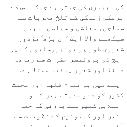
کی آبیاری کی جاتی ہے جبکہ اس کے
برعکس زندگی کے تلخ تجربات سے
سماجی، معاشی و سیاسی اسباق
سیکھنے والا ایک ’ان پڑھ‘ مزدور
شعوری طور پر یونیورسٹیوں کے پی
ایچ ڈی پروفیسر حضرات سے زیادہ
دانا اور شعور یافتہ ملتا ہے۔
ایسے میں ہم تمام طلبہ اور محنت
کشوں کو دعوت دیتے ہیں کہ وہ
انقلابی کمیونسٹ پارٹی کا حصہ
بنیں اور کمیونزم کے نظریات سے