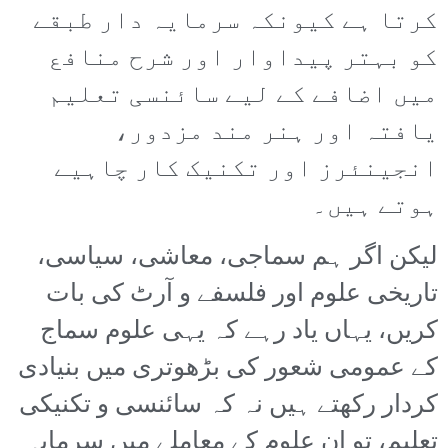
کرتا ہے کیونکہ سرمایہ دار طبقے
کو بہتر پیداوار اور شرح منافع
میں اضافے کے لیے سائنسی تعلیم
یافتہ اور ہنر مند مزدور،
انجینئرز اور تکنیک کار چاہیے
ہوتے ہیں۔
لیکن اگر ہم سماجی، معاشی، سیاسی،
تاریخی علوم اور فلسفے و آرٹ کی بات
کریں، یہاں یاد رہے کہ یہی علوم سماج
کے عمومی شعور کی بڑھوتری میں بنیادی
کردار رکھتے ہیں نہ کہ سائنسی و تکنیکی
تعلیم، تو ان علوم کے معاملے میں سرمایہ