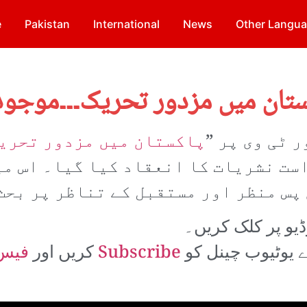
e
Pakistan
International
News
Other Langu
ستان میں مزدور تحریک۔۔۔موجو
پاکستان میں مزدور تحری
ست نشریات کا انعقاد کیا گیا۔ اس م
پس منظر اور مستقبل کے تناظر پر بحث
ڈیو پر کلک کریں۔
ے یوٹیوب چینل کو
Subscribe
کریں اور
فیس 