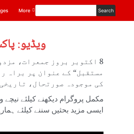
ages
More
Search
ویڈیو: پاک
8 اکتوبر بروز جمعرات، مزدور ٹی وی پر ”
مستقبل“ کے عنوان پر براہ را
کی موجودہ صورتحال، تاریخی 
مکمل پروگرام دیکھنے کیلئے نیچے و
ایسی مزید بحثیں سننے کیلئے ہمار