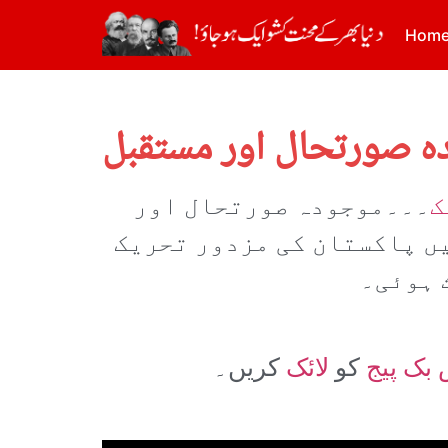
Hom
دہ صورتحال اور مستقبل
ک
۔۔۔موجودہ صورتحال اور
یں پاکستان کی مزدور تحریک
 ہوئی۔
بک پیج
کو
لائک
کریں۔