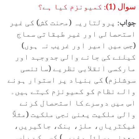
سوال (1): کمیونزم کیا ہے؟
جواب:
پرولتاریہ (محنت کش) کی غیر
استحصالی اور غیر طبقاتی سماج
(جس میں امیر اور غریب نہ ہوں)
کیلئے کی جانے والی جدوجہد اور
مارکسی انقلابی نظریے (سائنسی
سوشلزم) کی بنیاد پر استوار ہونے
والے نظام کو کمیونزم کہتے ہیں۔
اس میں دوسرے کا استحصال کرنے
والی ملکیت یعنی نجی ملکیت (مثلاً
فیکٹریاں، ملز، بنک، جاگیریں،
معدنی وسائل وغیرہ) کسی کے پاس