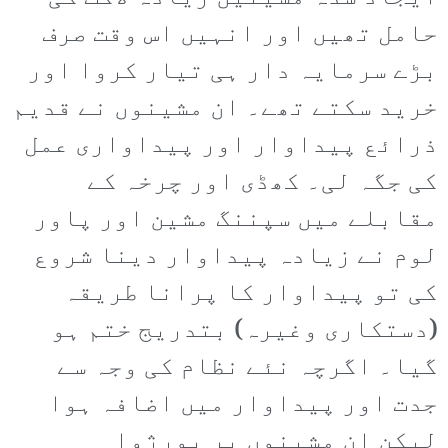
حامل تھیں اور انہیں اس وقت صرف
بڑے سرمایہ دار ہی تیار کروا اور
خرید سکتے تھے۔ ان مشینوں نے قدیم
ذرائع پیداوار اور پیداواری عمل
کی جگہ لی۔ کھڈی اور چرخہ کے
مقابلے میں سپننگ مشین اور پاور
لوم نے زیادہ پیداوار دینا شروع
کی تو پیداوار کا پرانا طریقہ
(دستکاری وغیرہ) بتدریج ختم ہو
گیا۔ اگرچہ نئے نظام کی وجہ سے
جدت اور پیداوار میں اضافہ ہوا
لیکن ان مشینوں پر بورژوا