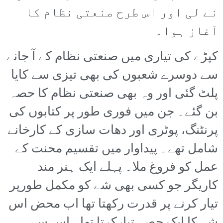
نے لی اور اس طرح صنعتی نظام کا
آغاز ہوا۔
کپڑے کی تیاری میں صنعتی نظام کے آ جانے
سے دوسرے شعبوں کی بھی تیزی سے کایا
پلٹ گئی اور وہ بھی صنعتی نظام کا حصہ
بن گئے۔ جن میں فوری طور پر کتابوں کی
پرنٹنگ، پوٹری اور دھات سازی کے کارخانے
شامل تھے۔ پیداوار میں تقسیم محنت کے
عمل کو فروغ ملا۔ پہلے ایک ہنر مند
کاریگر جو کسی بھی شے کو مکمل طورپر
تیار کرنے پر قدرت رکھتا تھا اب محض اس