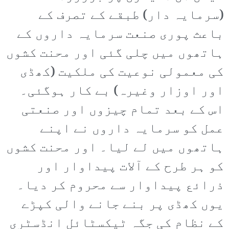
(سرمایہ دار) طبقے کے تصرف کے
باعث پوری صنعت سرمایہ داروں کے
ہاتھوں میں چلی گئی اور محنت کشوں
کی معمولی نوعیت کی ملکیت (کھڈی
اور اوزار وغیرہ) بے کار ہوگئی۔
اس کے بعد تمام چیزوں اور صنعتی
عمل کو سرمایہ داروں نے اپنے
ہاتھوں میں لے لیا۔ اور محنت کشوں
کو ہر طرح کے آلات پیداوار اور
ذرائع پیداوار سے محروم کر دیا۔
یوں کھڈی پر بنے جانے والی کپڑے
کے نظام کی جگہ ٹیکسٹائل انڈسٹری