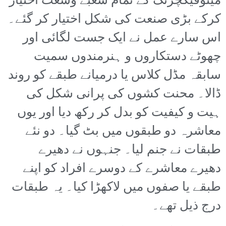
مینوفیکچرنگ کے تمام شعبے وسعت اختیار
کرکے بڑی صنعت کی شکل اختیار کر گئے۔
اس سارے عمل نے ایک جست لگائی اور
چھوٹے دستکاروں و ہنرمندوں سمیت
سابقہ مڈل کلاس یا درمیانے طبقے کو روند
ڈالا۔ محنت کشوں کی پرانی شکل کی
ہیت و کیفیت کو بدل کر رکھ دیا اور یوں
معاشرہ دو طبقوں میں بٹ گیا۔ دو نئے
طبقات نے جنم لیا۔ جنہوں نے دھیرے
دھیرے معاشرے کے دوسرے افراد کو اپنے
طبقے یا صفوں میں لاکھڑا کیا۔ یہ طبقات
درج ذیل تھے۔