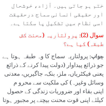
ختم ہو جاتی ہیں۔ آزاد، خوشحال
اور حقیقی انسانی سماج درحقیقت
اسی نظام میں تشکیل پا سکتا ہے۔
سوال (2): پرولتاریہ (محنت کش
طبقہ) کیا ہے؟
جواب:
پرولتاریہ سماج کا وہ طبقہ ہوتا ہے
جو ذرائع پیداوار (دولت پیدا کرنے کے ذرائع
یعنی فیکٹریاں، ملز، بنک، جاگیریں، معدنی
وسائل وغیرہ) کی ملکیت سے محرو م
اپنی بقاء اور ضروریات زندگی کے حصول
کیلئے اپنی قوت محنت بیچنے پر مجبور ہوتا