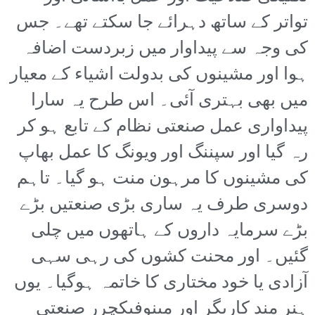
تواتر کے ساتھ دہرائے جا سکتے تھے۔ جس
کی وجہ سے پیداوار میں زبردست اضافہ
ہوا اور مشینوں کی بدولت اشیاء کے معیار
میں بھی بہتری آئی۔ اس طرح یہ سارا
پیداواری عمل صنعتی نظام کے تابع ہو کر
رہ گیا اور سپننگ اور ویونگ کا عمل بھاپ
کی مشینوں کا مرہون منت ہو گیا۔ تاہم
دوسری طرف یہ ساری بڑی صنعتیں بڑے
بڑے سرمایہ داروں کے ہاتھوں میں چلی
گئیں۔ اور محنت کشوں کی رہی سہی
آزادی یا خود مختاری کا خاتمہ ہوگیا۔ یوں
ہنر مند کاریگر اور مینوفیکچرر صنعتی