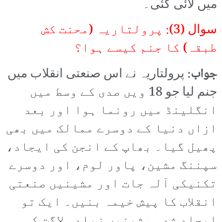
میں لائی گئی۔
سوال (3): پرولتاریہ (محنت کش
طبقہ) کا جنم کیسے ہوا؟
جواب:
پرولتاریہ نے اس صنعتی انقلاب میں
جنم لیا جو 18 ویں صدی کے وسط میں
انگلینڈ میں رونما ہوا اور بعد
ازاں دنیا کے دوسرے ممالک میں بھی
پھیل گیا۔ بھاپ کے انجن کی ایجاد،
سپننگ مشین، پاور لوم، اور دوسرے
تکنیکی آلہ جات اور مشینیں صنعتی
انقلاب کا پیش خیمہ بنیں۔ ایک تو
ایجاد شدہ مشینیں زیادہ لاگت کی