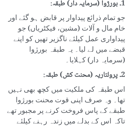
1۔ بورژوا (سرمایہ دار) طبقہ:
جو تمام ذرائع پیداوار پر قابض ہو گئے اور
خام مال و آلات (مشین، فیکٹریاں) جو
پیداواری عمل کیلئے ناگزیر تھیں کو اپنے
قبضے میں لے لیا۔ یہ طبقہ بورژوا
(سرمایہ دار) کہلایا۔
2۔ پرولتاریہ (محنت کش) طبقہ:
اس طبقہ کی ملکیت میں کچھ بھی نہیں
تھا۔ وہ صرف اپنی قوت محنت بورژوا
طبقے کے پاس فروخت کرنے پر مجبور تھے
تاکہ اس کے بدلے میں زندہ رہنے کیلئے