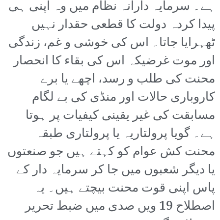
ہے۔ سرمایہ دارانہ نظام میں وہ اپنی ہی
پیدا کردہ دولت کا قطعی حقدار نہیں
ٹھہرایا جاتا۔ اس کی خوشی و غم، زندگی
اور موت غرضیکہ اس کی بقاء کا انحصار
محنت کی طلب و رسد، اچھے یا برے
کاروباری حالات اور منڈی کی بے لگام
مسابقت کی غیر یقینی کیفیات پر ہوتا
ہے۔ گویا پرولتاریہ یا پرولتاری طبقہ
محنت کش عوام کو کہتے ہیں جو صنعتوں
یا دیگر شعبوں میں جا کر سرمایہ دار کے
پاس اپنی قوت محنت بیچتے ہیں۔ یہ
اصطلاح 19 ویں صدی میں ضبط تحریر