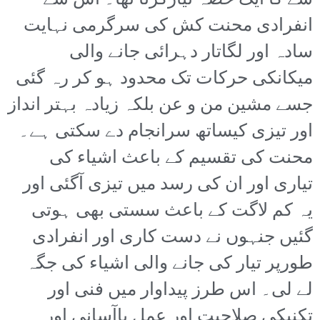
شے کا ایک حصہ تیارکرتا تھا۔ اس سے
انفرادی محنت کش کی سرگرمی نہایت
سادہ اور لگاتار دہرائی جانے والی
میکانکی حرکات تک محدود ہو کر رہ گئی
جسے مشین من و عن بلکہ زیادہ بہتر انداز
اور تیزی کیساتھ سرانجام دے سکتی ہے۔
محنت کی تقسیم کے باعث اشیاء کی
تیاری اور ان کی رسد میں تیزی آگئی اور
یہ کم لاگت کے باعث سستی بھی ہوتی
گئیں جنہوں نے دست کاری اور انفرادی
طورپر تیار کی جانے والی اشیاء کی جگہ
لے لی۔ اس طرز پیداوار میں فنی اور
تکنیکی صلاحیت اور عمل باآسانی اور