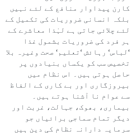
کارن پیداوار منافع کے لئے نہیں
بلکہ انسانی ضروریات کی تکمیل کے
لئے چلائی جاتی ہے لہٰذا معاشرے کے
ہر فرد کی ضروریات بشمول غذا
‘لباس‘ رہائش ‘تعلیم‘ صحت وغیرہ بلا
تخصیص سب کو یکساں بنیادوں پر
حاصل ہوتی ہیں۔ اس نظام میں
بیروزگاری اور بے کاری کے الفاظ
سے عوام نا آشنا ہوتے ہیں۔
بیماری، بھوک، جہالت، غربت اور
دیگر تمام سماجی برائیاں جو
سرمایہ دارانہ نظام کی دین ہیں