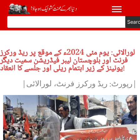
Sear
لورالائی: یوم مئی 2024ء کے موقع پر ریڈ ورکرز
فرنٹ اور بلوچستان لیبر فیڈریشن سمیت دیگر
یونینز کے زیر اہتمام ریلی اور جلسے کا انعقاد!
|رپورٹ: ریڈ ورکرز فرنٹ، لورالائی|