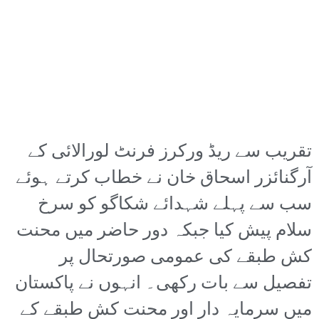
تقریب سے ریڈ ورکرز فرنٹ لورالائی کے
آرگنائزر اسحاق خان نے خطاب کرتے ہوئے
سب سے پہلے شہدائے شکاگو کو سرخ
سلام پیش کیا جبکہ دور حاضر میں محنت
کش طبقے کی عمومی صورتحال پر
تفصیل سے بات رکھی۔ انہوں نے پاکستان
میں سرمایہ دار اور محنت کش طبقے کے