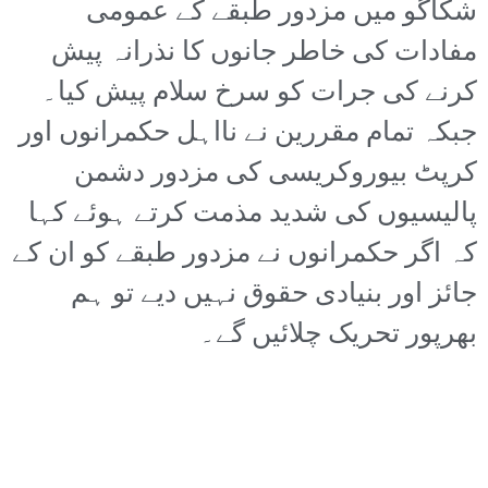
شکاگو میں مزدور طبقے کے عمومی
مفادات کی خاطر جانوں کا نذرانہ پیش
کرنے کی جرات کو سرخ سلام پیش کیا۔
جبکہ تمام مقررین نے نااہل حکمرانوں اور
کرپٹ بیوروکریسی کی مزدور دشمن
پالیسیوں کی شدید مذمت کرتے ہوئے کہا
کہ اگر حکمرانوں نے مزدور طبقے کو ان کے
جائز اور بنیادی حقوق نہیں دیے تو ہم
بھرپور تحریک چلائیں گے۔