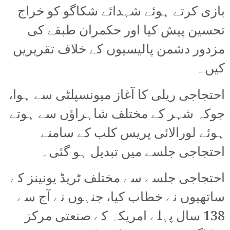
بازی کرتے ہوئے شہدائے شکاگو کو خراج
تحسین پیش کیا اور حکمران طبقے کی
مزدور دشمن پالیسیوں کے خلاف تقریریں
کیں۔
احتجاجی ریلی کا آغاز میونسپلٹی سے ہوا،
جوکہ شہر کے مختلف شاہراؤں سے ہوتے
ہوئے لورالائی پریس کلب کے سامنے
احتجاجی جلسے میں تبدیل ہو گئی۔
احتجاجی جلسے سے مختلف ٹریڈ یونینز کے
ساتھیوں نے خطاب کیا، جنہوں نے آج سے
138 سال پہلے امریکہ کے صنعتی مرکز