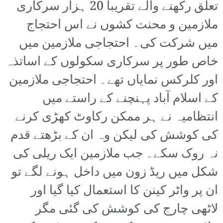
تعلق رکھنے والے تقریباً 20 ہزار سرکاری
ملازمین و محنت کشوں نے اس احتجاج
میں شرکت کی۔ احتجاجی ملازمین میں
خاص طور پر سرکاری سکولوں کے اساتذہ
اور کلرکس نمایاں تھے۔ احتجاجی ملازمین
کے اسلام آباد پہنچنے کے راستے میں
انتظامیہ نے ہر ممکن رکاوٹ کھڑی کرنے
کی کوشش کی لیکن وہ ان کے بڑھتے قدم
نہ روک سکے۔ جب ملازمین ایک ریلی کی
شکل میں ریڈ زون میں داخل ہونے لگے تو
ان پر واٹر کینن کا استعمال کیا گیا اور
لاٹھی چارج کی کوشش کی گئی مگر