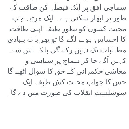
سماجی افق پر ایک فیصلہ کن طاقت کے
طور پر ابھار سکتی ہے۔ ایک مرتبہ جب
محنت کشوں کو بطور طبقہ اپنی طاقت
کا احساس ہونے لگے گا تو پھر بات بنیادی
مطالبات تک نہیں رکے گی بلکہ اس سے
کہیں آگے جا کر سماج پر سیاسی و
معاشی حکمرانی کے حق کا سوال اٹھے گا
جس کا جواب محنت کش طبقہ ایک
سوشلسٹ انقلاب کی صورت میں دے گا۔