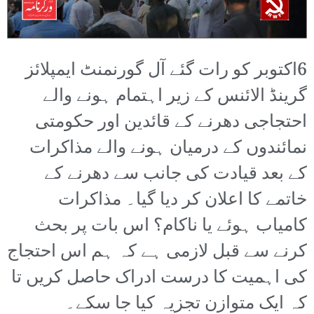
6اکتوبر کو رات گئے آل گورنمنٹ ایمپلائز
گرینڈ الائنس کے زیر اہتمام ہونے والے
احتجاجی دھرنے کے قائدین اور حکومتی
نمائندوں کے درمیان ہونے والے مذاکرات
کے بعد قیادت کی جانب سے دھرنے کے
خاتمے کا اعلان کر دیا گیا۔ مذاکرات
کامیاب ہوئے یا ناکام؟ اس بات پر بحث
کرنے سے قبل لازمی ہے کہ ہم اس احتجاج
کی اہمیت کا درست ادراک حاصل کریں تا
کہ ایک متوازن تجزیہ کیا جا سکے۔