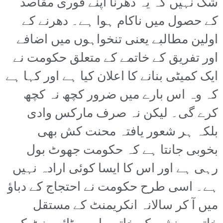
شک نہیں کہ یہ دھرنا اپنے فوری مقاصد
کے حصول میں ناکام ہوا ہے۔ دھرنے کے
اولین مطالبے یعنی تنخواہوں میں اضافے
اور تفریق کے خاتمے کے متعلق حکومت نے
ایک کمیٹی بنانے کا اعلان کیا ہے اور کہا ہے
کہ وہ اس بارے میں ضرور کچھ نہ کچھ
کرے گی۔ لیکن نہ صرف مارکس وادی
بلکہ ہر شعور یافتہ محنت کش بھی
بخوبی جانتا ہے کہ حکومت جھوٹ بول
رہی ہے اور اس کا ایسا کوئی ارادہ نہیں
ہے۔ اسی طرح حکومت نے احتجاج کے دباؤ
میں آ کر سالانہ انکریمنٹ کے مستقل