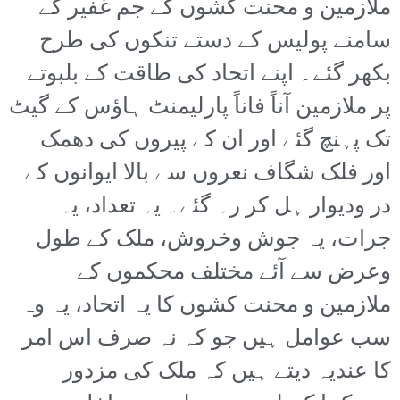
ملازمین و محنت کشوں کے جم غفیر کے
سامنے پولیس کے دستے تنکوں کی طرح
بکھر گئے۔ اپنے اتحاد کی طاقت کے بلبوتے
پر ملازمین آناً فاناً پارلیمنٹ ہاؤس کے گیٹ
تک پہنچ گئے اور ان کے پیروں کی دھمک
اور فلک شگاف نعروں سے بالا ایوانوں کے
در ودیوار ہل کر رہ گئے۔ یہ تعداد، یہ
جرات، یہ جوش وخروش، ملک کے طول
وعرض سے آئے مختلف محکموں کے
ملازمین و محنت کشوں کا یہ اتحاد، یہ وہ
سب عوامل ہیں جو کہ نہ صرف اس امر
کا عندیہ دیتے ہیں کہ ملک کی مزدور