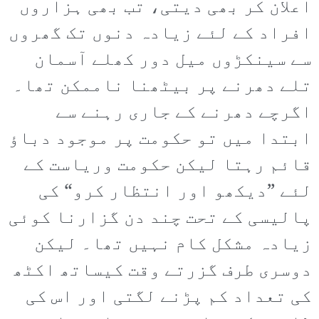
اعلان کر بھی دیتی، تب بھی ہزاروں
افراد کے لئے زیادہ دنوں تک گھروں
سے سینکڑوں میل دور کھلے آسمان
تلے دھرنے پر بیٹھنا ناممکن تھا۔
اگرچے دھرنے کے جاری رہنے سے
ابتدا میں تو حکومت پر موجود دباؤ
قائم رہتا لیکن حکومت وریاست کے
لئے ”دیکھو اور انتظار کرو“ کی
پالیسی کے تحت چند دن گزارنا کوئی
زیادہ مشکل کام نہیں تھا۔ لیکن
دوسری طرف گزرتے وقت کیساتھ اکٹھ
کی تعداد کم پڑنے لگتی اور اس کی