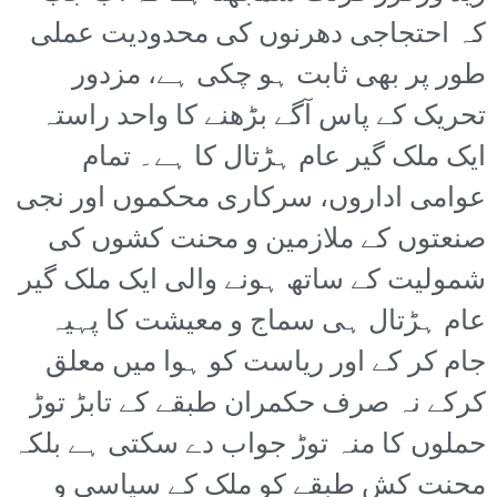
کہ احتجاجی دھرنوں کی محدودیت عملی
طور پر بھی ثابت ہو چکی ہے، مزدور
تحریک کے پاس آگے بڑھنے کا واحد راستہ
ایک ملک گیر عام ہڑتال کا ہے۔ تمام
عوامی اداروں، سرکاری محکموں اور نجی
صنعتوں کے ملازمین و محنت کشوں کی
شمولیت کے ساتھ ہونے والی ایک ملک گیر
عام ہڑتال ہی سماج و معیشت کا پہیہ
جام کر کے اور ریاست کو ہوا میں معلق
کرکے نہ صرف حکمران طبقے کے تابڑ توڑ
حملوں کا منہ توڑ جواب دے سکتی ہے بلکہ
محنت کش طبقے کو ملک کے سیاسی و