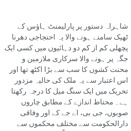
شاہراہ دستور پر پارلیمنٹ ہاؤس کے
ٹھیک سامنے ہونے والا یہ احتجاجی دھرنا
پچھلی کم از کم دو دہائیوں میں کسی ایک
جگہ پر ہونے والا سرکاری ملازمین و
محنت کشوں کا سب سے بڑا اکٹھ تھا اور
اس اعتبار سے یہ ملک کی حالیہ مزدور
تحریک میں ایک سنگ میل کا درجہ رکھتا
ہے۔ محتاط اندازے کے مطابق چاروں
صوبوں، جی بی، اے جے کے اور وفاقی
دارالحکومت سے مختلف محکموں سے