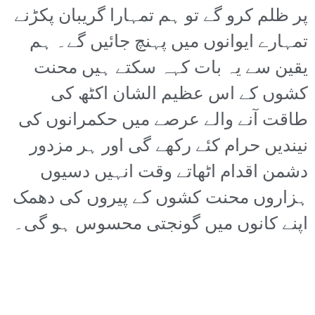
پر ظلم کرو گے تو ہم تمہارا گریبان پکڑنے
تمہارے ایوانوں میں پہنچ جائیں گے۔ ہم
یقین سے یہ بات کہہ سکتے ہیں محنت
کشوں کے اس عظیم الشان اکٹھ کی
طاقت آنے والے عرصے میں حکمرانوں کی
نیندیں حرام کئے رکھے گی اور ہر مزدور
دشمن اقدام اٹھاتے وقت انہیں دسیوں
ہزاروں محنت کشوں کے پیروں کی دھمک
اپنے کانوں میں گونجتی محسوس ہو گی۔