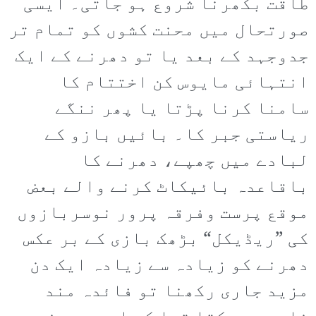
طاقت بکھرنا شروع ہو جاتی۔ ایسی
صورتحال میں محنت کشوں کو تمام تر
جدوجہد کے بعد یا تو دھرنے کے ایک
انتہائی مایوس کن اختتام کا
سامنا کرنا پڑتا یا پھر ننگے
ریاستی جبر کا۔ بائیں بازو کے
لبادے میں چھپے، دھرنے کا
باقاعدہ بائیکاٹ کرنے والے بعض
موقع پرست وفرقہ پرور نوسربازوں
کی ”ریڈیکل“ بڑھک بازی کے بر عکس
دھرنے کو زیادہ سے زیادہ ایک دن
مزید جاری رکھنا تو فائدہ مند