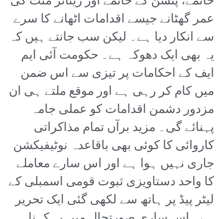
خاتمے، پنشن کے خاتمے اور ریٹائر منٹ کی
عمر گھٹانے جیسے اقدامات اٹھانے کا سرے
سے انکار دیا ہے۔ لیکن سب جانتے ہیں کہ
یہ بھی ایک دھوکہ ہے۔ حکومت آئی ایم
ایف کے احکامات پر تیزی سے اس ضمن
میں کام کر رہی ہے اور موقع ملتے ہی ان
مزدور دشمن اقدامات کو عملی جامہ
پہنائے گی۔ مزید برآں تمام مذاکراتی
کاروائی کا کوئی بھی باقاعدہ نوٹیفیکشن
جاری نہیں ہوا ہے اور اس سارے معاملے
کا واحد دستاویزی ثبوت قومی اسمبلی کے
لیٹر پیڈ پر ہاتھ سے لکھی گئی ایک تحریر
ہے۔ اس ساری صورتحال میں یہ کہنا