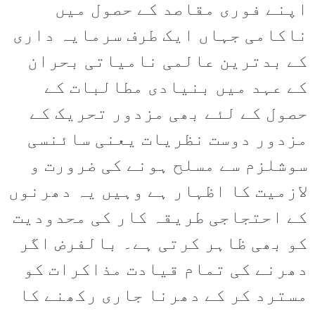
اپنے فوری مقاصد کے حصول میں
ناکامی جہاں ایک طرف سرمایہ داری
کے بدترین عالمی نامیاتی بحران
کے عہد میں بنیادی مطالبات کے
حصول کے لئے بھی مزدور تحریک کے
مزدور دوست نظریات یعنی سائنسی
سوشلزم سے مسلح ہونے کی ضرورت و
لازمیت کا اظہار ہے وہیں یہ دھرنوں
کے احتجاجی طریقہ کار کی محدودیت
کو بھی ظاہر کرتی ہے۔ بالفرض اگر
دھرنے کی تمام قیادت مذاکرات کو
مسترد کر کے دھرنا جاری رکھنے کا