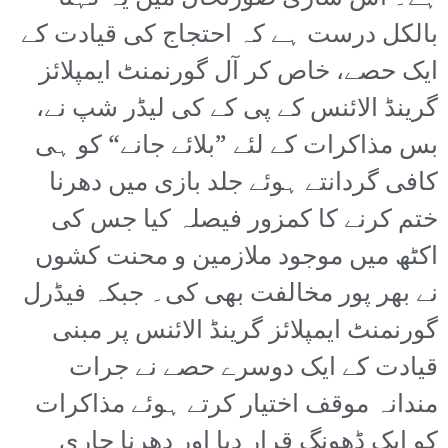
بالکل درست ہے کہ احتجاج کی قیادت کے
ایک حصے، خاص کر آل گورنمنٹ ایمپلائز
گرینڈ الائنس کے پی کے کی لیڈر شپ نے،
بس مذاکرات کے لئے ”بلائے جانے“ کو ہی
کافی گردانتے ہوئے جلد بازی میں دھرنا
ختم کرنے کا کمزور فیصلہ کیا جس کی
اکٹھ میں موجود ملازمین و محنت کشوں
نے بھر پور مخالفت بھی کی۔ جبکہ فیڈرل
گورنمنٹ ایمپلائز گرینڈ الائنس پر مبنی
قیادت کے ایک دوسرے حصے نے جرات
مندانہ موقف اختیار کرتے ہوئے مذاکرات
کو ایک ڈھونگ قرار دیا اور دھرنا جاری