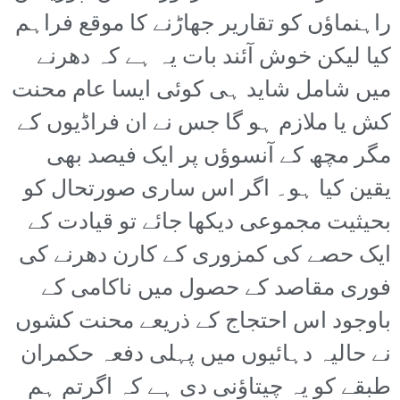
راہنماؤں کو تقاریر جھاڑنے کا موقع فراہم
کیا لیکن خوش آئند بات یہ ہے کہ دھرنے
میں شامل شاید ہی کوئی ایسا عام محنت
کش یا ملازم ہو گا جس نے ان فراڈیوں کے
مگر مچھ کے آنسوؤں پر ایک فیصد بھی
یقین کیا ہو۔ اگر اس ساری صورتحال کو
بحیثیت مجموعی دیکھا جائے تو قیادت کے
ایک حصے کی کمزوری کے کارن دھرنے کی
فوری مقاصد کے حصول میں ناکامی کے
باوجود اس احتجاج کے ذریعے محنت کشوں
نے حالیہ دہائیوں میں پہلی دفعہ حکمران
طبقے کو یہ چیتاؤنی دی ہے کہ اگرتم ہم