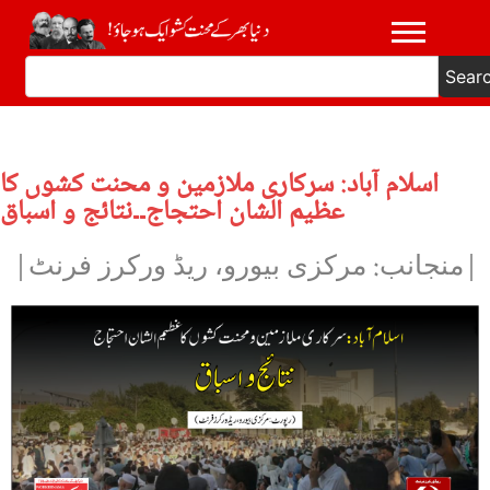
Sear
اسلام آباد: سرکاری ملازمین و محنت کشوں کا
عظیم الشان احتجاج۔۔نتائج و اسباق
|منجانب: مرکزی بیورو، ریڈ ورکرز فرنٹ|