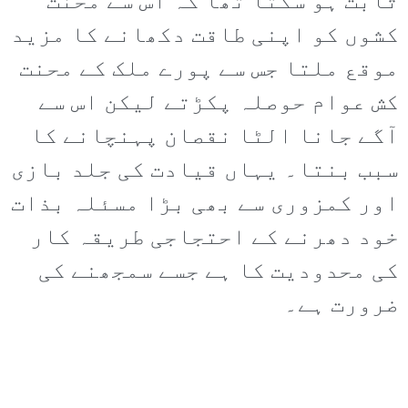
ثابت ہو سکتا تھا کہ اس سے محنت
کشوں کو اپنی طاقت دکھانے کا مزید
موقع ملتا جس سے پورے ملک کے محنت
کش عوام حوصلہ پکڑتے لیکن اس سے
آگے جانا الٹا نقصان پہنچانے کا
سبب بنتا۔ یہاں قیادت کی جلد بازی
اور کمزوری سے بھی بڑا مسئلہ بذات
خود دھرنے کے احتجاجی طریقہ کار
کی محدودیت کا ہے جسے سمجھنے کی
ضرورت ہے۔