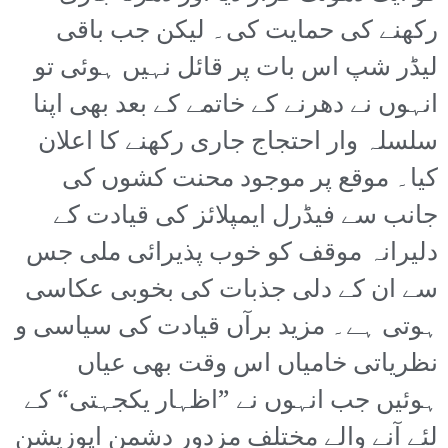
رکھنے کی حمایت کی۔ لیکن جب باقی
لیڈر شپ اس بات پر قائل نہیں ہوئی تو
انہوں نے دھرنے کے خاتمے کے بعد بھی اپنا
سلسلہ وار احتجاج جاری رکھنے کا اعلان
کیا۔ موقع پر موجود محنت کشوں کی
جانب سے فیڈرل ایمپلائز کی قیادت کے
دلیرانہ موقف کو خوب پذیرائی ملی جس
سے ان کے دلی جذبات کی بخوبی عکاسی
ہوتی ہے۔ مزید برآں قیادت کی سیاسی و
نظریاتی خامیاں اس وقت بھی عیاں
ہوئیں جب انہوں نے ”اظہار یکجہتی“ کے
لئے آنے والے مختلف مزدور دشمن اپوزیشن