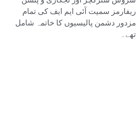
سروس سٹرکچر اور نجکاری و پنشن
ریفارمز سمیت آئی ایم ایف کی تمام
مزدور دشمن پالیسیوں کا خاتمہ شامل
تھے۔