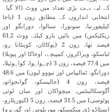
کے لیے بہت بڑی تعداد میں ووٹ ڈالا گیا۔
انتخابی اندازوں کے مطابق زون 1 (باجا
کیلیفورنیا، سونورا، سنالوا، دورانگو اور
زیکٹیکس) میں بائیں بازو کیلئے ووٹ 61.2
فیصد تھا، زون 2 (یوکاٹان، کوینٹانا رو،
ٹباسکو، ویراکروز، کمپیچے، اوخاکا اور پیوبلا)
میں 77.4 فیصد، زون 3 (چہواہوا، کواہوئیلا،
دورانگو، ٹمالیپاس اور نیووو لیون) میں 48.6
فیصد، زون 4 (جالیسکو، گوانجواتو،
آگوسکالینٹس، میچواکان اور سان لوئی
پوٹوسی) میں 51.5 فیصد، زون 5 (کیوریٹارو،
ایسٹاڈو ڈی میکسیکو، موریلوس اور گوریرو)