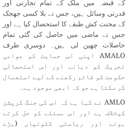
کے قبضہ میں ملک کے تمام تجارتی اور
قدرتی وسائل ہیں، جس نے بلا کسی جھجک
کے محنت کش طبقے کا استحصال کیا ہے اور
جس نے ماضی میں حاصل کی گئی تمام
حاصلات چھین لی ہیں۔ دوسری طرف
AMALO اپنی اس حمایت کو عوامی
تحریک کو دبانے اور اس استحصالی
حکومت کو قائم رکھنے کے لیے استعمال
کر سکتا ہے جو کہ ابھی موجود ہے۔
AMLO نے کہا ہے کہ اس کی جنگ کرپشن
کیخلاف ہے اور اس مسئلے کو حل کرتے
ہوئے اور ریاستی کٹوتیاں (بڑے