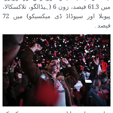
میں 61.3 فیصد، زون 6 (ہیڈالگو، تلاکسکالا،
پیوبلا اور سیوڈاڈ ڈی میکسیکو) میں 72
فیصد۔