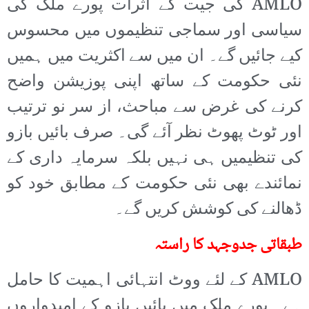
AMLO کی جیت کے اثرات پورے ملک کی
سیاسی اور سماجی تنظیموں میں محسوس
کیے جائیں گے۔ ان میں سے اکثریت میں ہمیں
نئی حکومت کے ساتھ اپنی پوزیشن واضح
کرنے کی غرض سے مباحث، از سر نو ترتیب
اور ٹوٹ پھوٹ نظر آئے گی۔ صرف بائیں بازو
کی تنظیمیں ہی نہیں بلکہ سرمایہ داری کے
نمائندے بھی نئی حکومت کے مطابق خود کو
ڈھالنے کی کوشش کریں گے۔
طبقاتی جدوجہد کا راستہ
AMLO کے لئے ووٹ انتہائی اہمیت کا حامل
ہے۔ پورے ملک میں بائیں بازو کے امیدواروں