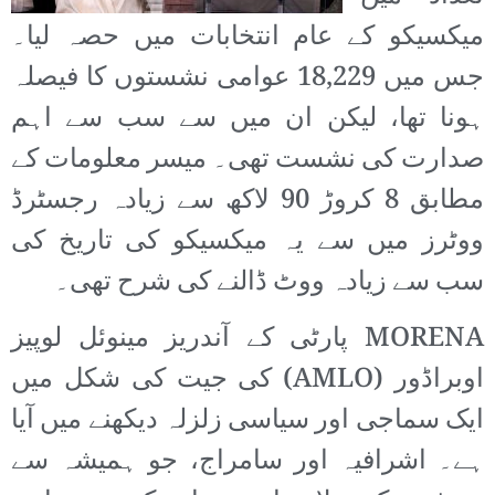
میکسیکو کے عام انتخابات میں حصہ لیا۔
جس میں 18,229 عوامی نشستوں کا فیصلہ
ہونا تھا، لیکن ان میں سے سب سے اہم
صدارت کی نشست تھی۔ میسر معلومات کے
مطابق 8 کروڑ 90 لاکھ سے زیادہ رجسٹرڈ
ووٹرز میں سے یہ میکسیکو کی تاریخ کی
سب سے زیادہ ووٹ ڈالنے کی شرح تھی۔
MORENA پارٹی کے آندریز مینوئل لوپیز
اوبراڈور (AMLO) کی جیت کی شکل میں
ایک سماجی اور سیاسی زلزلہ دیکھنے میں آیا
ہے۔ اشرافیہ اور سامراج، جو ہمیشہ سے