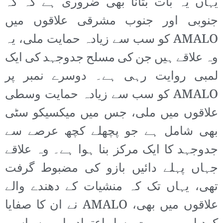
یہاں یہ بات بتانا بھی ضروری ہے کہ کہ
جنوبی اور جنوب مشرقی علاقوں میں
AMALO کو سب سے زیادہ حمایت ملی، یہ
وہ علاقے ہیں جن کی مسلح جدوجہد کی ایک
لمبی روایت رہی ہے۔ دوسرے نمبر پر
AMALO کو سب سے زیادہ حمایت وسطی
علاقوں میں ملی، جس میں میکسیکو سٹی
بھی شامل ہے جو پچھلے کچھ عرصے سے
جدوجہد کا ایک مرکز بنا ہوا ہے۔ وہ علاقے
جہاں پہلے دائیں بازو کی مضبوط گرفت
تھی، یہاں تک کہ منشیات کے دھندے والے
علاقوں میں بھی، AMALO نے ان کا صفایا