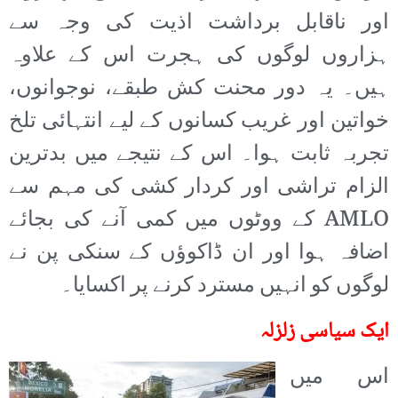
اور ناقابل برداشت اذیت کی وجہ سے
ہزاروں لوگوں کی ہجرت اس کے علاوہ
ہیں۔ یہ دور محنت کش طبقے، نوجوانوں،
خواتین اور غریب کسانوں کے لیے انتہائی تلخ
تجربہ ثابت ہوا۔ اس کے نتیجے میں بدترین
الزام تراشی اور کردار کشی کی مہم سے
AMLO کے ووٹوں میں کمی آنے کی بجائے
اضافہ ہوا اور ان ڈاکوؤں کے سنکی پن نے
لوگوں کو انہیں مسترد کرنے پر اکسایا۔
ایک سیاسی زلزلہ
اس میں