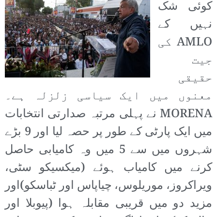
کوئی شک
نہیں کے
AMLO کی
جیت
حقیقی
معنوں میں ایک سیاسی زلزلہ ہے۔
MORENA نے پہلی مرتبہ صدارتی انتخابات
میں ایک پارٹی کے طور پر حصہ لیا اور 9 بڑے
شہروں میں سے 5 میں وہ کامیابی حاصل
کرنے میں کامیاب ہوئے (میکسیکو سٹی،
ویراکروز، موریلوس، چیاپاس اور ٹباسکو)اور
مزید دو میں قریبی مقابلہ ہوا (پیوبلا اور