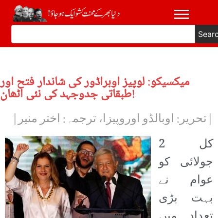
Sear
میکسیکو: لوپیز اوبراڈور کی شاندار فتح اور
طبقاتی جدوجہد کی نئی اٹھان!
|تحریر: اوبالڈو اوروپیزا، ترجمہ: اختر منیر|
کل 2
جولائی کو
عوام نے
بہت بڑی
تعداد میں