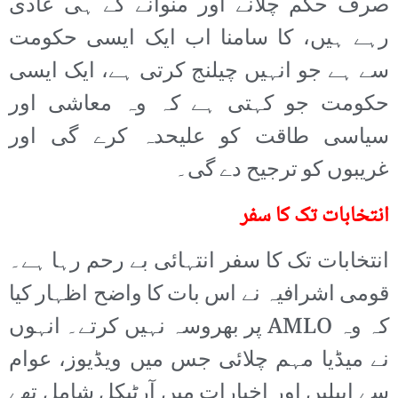
صرف حکم چلانے اور منوانے کے ہی عادی
رہے ہیں، کا سامنا اب ایک ایسی حکومت
سے ہے جو انہیں چیلنج کرتی ہے، ایک ایسی
حکومت جو کہتی ہے کہ وہ معاشی اور
سیاسی طاقت کو علیحدہ کرے گی اور
غریبوں کو ترجیح دے گی۔
انتخابات تک کا سفر
انتخابات تک کا سفر انتہائی بے رحم رہا ہے۔
قومی اشرافیہ نے اس بات کا واضح اظہار کیا
کہ وہ AMLO پر بھروسہ نہیں کرتے۔ انہوں
نے میڈیا مہم چلائی جس میں ویڈیوز، عوام
سے اپیلیں اور اخبارات میں آرٹیکل شامل تھے