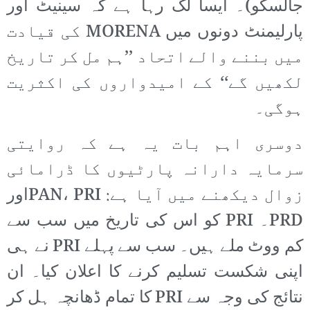
جالسکو)۔ ایسا لگ رہا ہے کہ سینیٹ اور
پارلیمنٹ دونوں میں MORENA کی قیادت
میں بننے والے اتحاد ’’ہم مل کر تاریخ
لکھیں گے‘‘ کے امیدواروں کی اکثریت
ہوگی۔
دوسری اہم بات یہ ہے کہ روایتی
سرمایہ دارانہ پارٹیوں کا ڈرامائی
زوال دیکھنے میں آیا ہے: PAN، PRIاور
PRD۔ PRI کو اس کی تاریخ میں سب سے
کم ووٹ ملے ہیں۔ سب سے پہلے PRI نے ہی
اپنی شکست تسلیم کرنے کا اعلان کیا۔ ان
نتائج کی وجہ سے PRI کا تمام ڈھانچہ ہل کر