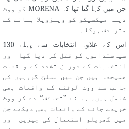
جن میں کہا گیا تھا کہ MORENA کو ووٹ
دینا میکسیکو کو وینزویلا بنانے کے
مترادف ہوگا۔
اس کے علاوہ انتخابات سے پہلے 130
سیاستدانوں کو قتل کر دیا گیا اور
انتخابات کے دوران تشدد کے واقعات
علیحدہ ہیں جن میں مسلح گروہوں کی
جانب سے ووٹ لوٹنے کے واقعات بھی
شامل ہیں۔ ہم نے ’’تحائف‘‘ دے کر ووٹ
خریدے جانے کے واقعات بھی دیکھے جن
میں گھریلو استعمال کی چیزیں اور