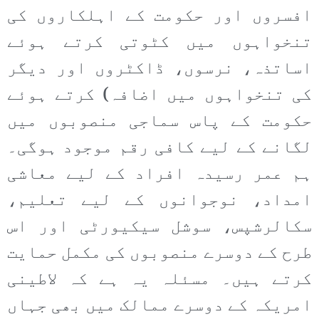
افسروں اور حکومت کے اہلکاروں کی
تنخواہوں میں کٹوتی کرتے ہوئے
اساتذہ، نرسوں، ڈاکٹروں اور دیگر
کی تنخواہوں میں اضافہ) کرتے ہوئے
حکومت کے پاس سماجی منصوبوں میں
لگانے کے لیے کافی رقم موجود ہوگی۔
ہم عمر رسیدہ افراد کے لیے معاشی
امداد، نوجوانوں کے لیے تعلیم،
سکالرشپس، سوشل سیکیورٹی اور اس
طرح کے دوسرے منصوبوں کی مکمل حمایت
کرتے ہیں۔ مسئلہ یہ ہے کہ لاطینی
امریکہ کے دوسرے ممالک میں بھی جہاں