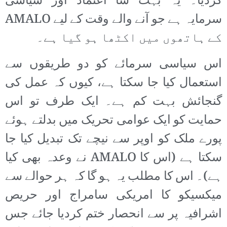
کردیا۔ یہ بہت سا اعتماد اور سیاسی
سرمایہ ہے جو آنے والے وقت کے لیے AMALO
کے ہاتھوں میں اکٹھا ہو گیا ہے۔
اس سیاسی سرمائے کو دو طریقوں سے
استعمال کیا جا سکتا ہے، کیوں کہ عمل کی
گنجائش بہت کم ہے۔ ایک طرف تو اس
حمایت کو ایک عوامی تحریک میں بدلتے ہوئے
پورے ملک کو اوپر سے نیچے تک تبدیل کیا جا
سکتا ہے (اس کا AMALO نے وعدہ بھی کیا
ہے)۔ اس کا مطلب یہ ہو گا کہ ہر حوالے سے
میکسیکو کا امریکی سامراج اور حریص
اشرافیہ پر سے انحصار ختم کردیا جائے جس