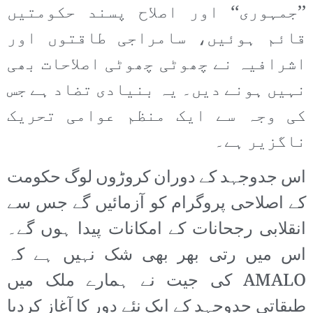
’’جمہوری‘‘ اور اصلاح پسند حکومتیں
قائم ہوئیں، سامراجی طاقتوں اور
اشرافیہ نے چھوٹی چھوٹی اصلاحات بھی
نہیں ہونے دیں۔ یہ بنیادی تضاد ہے جس
کی وجہ سے ایک منظم عوامی تحریک
ناگزیر ہے۔
اس جدوجہد کے دوران کروڑوں لوگ حکومت
کے اصلاحی پروگرام کو آزمائیں گے جس سے
انقلابی رجحانات کے امکانات پیدا ہوں گے۔
اس میں رتی بھر بھی شک نہیں ہے کہ
AMALO کی جیت نے ہمارے ملک میں
طبقاتی جدوجہد کے ایک نئے دور کا آغاز کردیا