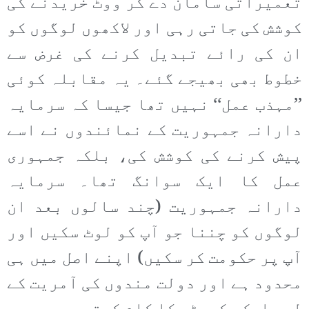
تعمیراتی سامان دے کر ووٹ خریدنے کی
کوشش کی جاتی رہی اور لاکھوں لوگوں کو
ان کی رائے تبدیل کرنے کی غرض سے
خطوط بھی بھیجے گئے۔ یہ مقابلہ کوئی
’’مہذب عمل‘‘ نہیں تھا جیسا کہ سرمایہ
دارانہ جمہوریت کے نمائندوں نے اسے
پیش کرنے کی کوشش کی، بلکہ جمہوری
عمل کا ایک سوانگ تھا۔ سرمایہ
دارانہ جمہوریت (چند سالوں بعد ان
لوگوں کو چننا جو آپ کو لوٹ سکیں اور
آپ پر حکومت کر سکیں) اپنے اصل میں ہی
محدود ہے اور دولت مندوں کی آمریت کے