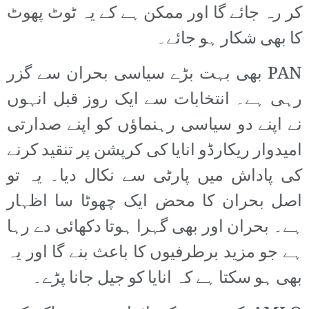
کر رہ جائے گا اور ممکن ہے کے یہ ٹوٹ پھوٹ
کا بھی شکار ہو جائے۔
PAN بھی بہت بڑے سیاسی بحران سے گزر
رہی ہے۔ انتخابات سے ایک روز قبل انہوں
نے اپنے دو سیاسی رہنماؤں کو اپنے صدارتی
امیدوار ریکارڈو انایا کی کرپشن پر تنقید کرنے
کی پاداش میں پارٹی سے نکال دیا۔ یہ تو
اصل بحران کا محض ایک چھوٹا سا اظہار
ہے۔ بحران اور بھی گہرا ہوتا دکھائی دے رہا
ہے جو مزید برطرفیوں کا باعث بنے گا اور یہ
بھی ہو سکتا ہے کہ انایا کو جیل جانا پڑے۔