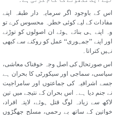
لیے ایک مکھوٹے کا کام کرتی ہے۔
اس کے باوجود اگر سرمایہ دار طبقہ اپنے
مفادات کے لیے کوئی خطرہ محسوس کرے تو
وہ اپنے ہی بنائے ہوئے ان اصولوں کو توڑنے
اور اپنے ’’جمہوری‘‘ عمل کو روکنے سے کبھی
نہیں کتراتا۔
اس صورتحال کی اصل وجہ خوفناک معاشی،
سیاسی، سماجی اور سیکورٹی کا بحران ہے
جسے اشرافیہ کی جماعتوں اور سامراجیت
نے جنم دیا ہے۔ اس بحران کے نتیجے میں تین
لاکھ سے زیادہ لوگ قتل ہوئے، لاپتہ افراد،
خواتین کے ساتھ بے رحمی، مسلح جھگڑوں