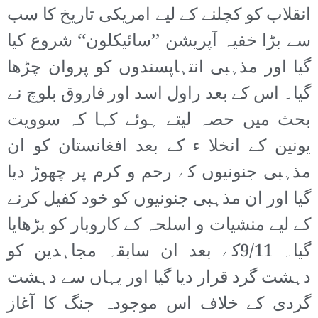
انقلاب کو کچلنے کے لیے امریکی تاریخ کا سب
سے بڑا خفیہ آپریشن ’’سائیکلون‘‘ شروع کیا
گیا اور مذہبی انتہاپسندوں کو پروان چڑھا
گیا۔ اس کے بعد راول اسد اور فاروق بلوچ نے
بحث میں حصہ لیتے ہوئے کہا کہ سوویت
یونین کے انخلا ء کے بعد افغانستان کو ان
مذہبی جنونیوں کے رحم و کرم پر چھوڑ دیا
گیا اور ان مذہبی جنونیوں کو خود کفیل کرنے
کے لیے منشیات و اسلحہ کے کاروبار کو بڑھایا
گیا۔ 9/11کے بعد ان سابقہ مجاہدین کو
دہشت گرد قرار دیا گیا اور یہاں سے دہشت
گردی کے خلاف اس موجودہ جنگ کا آغاز