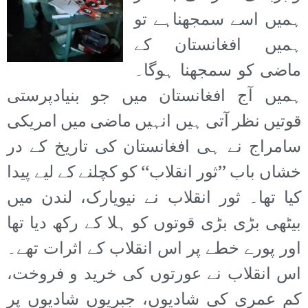
ہمیں اسے سمجھناہے تو
ہمیں افغانستان کے
ماضی کو سمجھنا ہوگا۔
ہمیں آج افغانستان میں جو بنیادپرستی
قوتیں نظر آتی ہیں انہیں ماضی میں امریکی
سامراج نے ہی افغانستان کی تاریخ کے در
خشاں باب ’’ثور انقلاب‘‘ کو کچلنے کے لیے پیدا
کیا تھا۔ ثور انقلاب نے نیویارک، لندن میں
بیٹھی بڑی بڑی قوتوں کو ہلا کے رکھ دیا تھا
اور پورے خطے پر اس انقلاب کے اثرات تھے۔
اس انقلاب نے عورتوں کی خرید و فروخت،
کم عمری کی شادیوں، جبریوں شادیوں پر