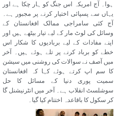
ہوا۔ آج امریکہ اس جنگ کو ہار چکا ہے اور
یہاں سے پسپائی اختیار کرنے پر مجبور ہے۔
آج کئی سامراجی ممالک افغانستان کے
وسائل کی لوٹ مار کے لیے تیار بیٹھے ہیں اور
اپنے مفادات کے لیے بربادیوں کا شکار اس
خطے کو برباد کرنے پر تلے ہوئے ہیں۔ آخر
میں آصف نے سوالات کی روشنی میں سیشن
کا سم اپ کرتے ہوئے کہا کہ افغانستان
سمیت پوری دنیا کے مسائل کا حل
سوشلسٹ انقلاب ہے۔ آخر میں انٹرنیشنل گا
کر سکول کا باقاعدہ اختتام کیا گیا۔