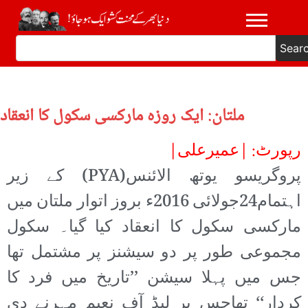
Sear
ملتان: ایک روزہ مارکسی سکول کا انعقاد
رپورٹ: |عمیرعلی|
پروگریسو یوتھ الائنس(PYA) کے زیر
اہتمام24جولائی 2016ء بروز اتوار ملتان میں
مارکسی سکول کا انعقاد کیا گیا۔ سکول
مجموعی طور پر دو سیشنز پر مشتمل تھا
جس میں پہلا سیشن ’’تاریخ میں فرد کا
کردار‘‘ تھاجس پر لیڈ آف نعیم مہرنے دی