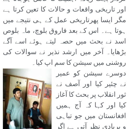
اور تاریخی واقعات و حالات کا تعین کرتا ہے
مگر ایسا پھرتاریخی عمل کے ہی نتیجے میں
ہوتا ہے۔ اس کے بعد فاروق بلوچ، ماہ بلوص
اسد نے بحث میں حصہ لیتے ہوئے اسے آگے
بڑھایا۔ آخر میں ارشد نذیر نے سوالات کی
روشنی میں سیشن کا سم اپ کیا۔
دوسرے سیشن کو عمیر
نے چئیر کیا اور آصف نے
ثور انقلاب پر بحث کا آغاز
کیا اور کہا کہ آج ہمیں
افغانستان میں جو تباہی
و بربادی نظر آتی ہے اگر