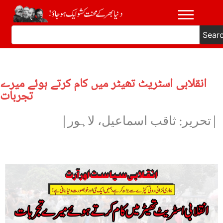
Sear
انقلابی اسٹریٹ تھیٹر میں کام کرتے ہوئے میرے
تجربات
|تحریر: ثاقب اسماعیل، لاہور|