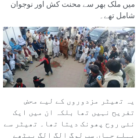
میں ملک بھر سے محنت کش اور نوجوان
شامل تھے۔
یہ تھیٹر مزدوروں کے لیے محض
تفریح نہیں تھا بلکہ ان میں ایک
نئی روح پھونک دیتا تھا۔ تھیٹر سے
پہلے جہاں سب لوگ الگ الگ بیٹھے