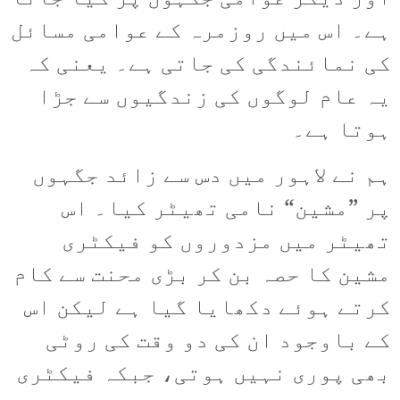
ہے۔ اس میں روزمرہ کے عوامی مسائل
کی نمائندگی کی جاتی ہے۔ یعنی کہ
یہ عام لوگوں کی زندگیوں سے جڑا
ہوتا ہے۔
ہم نے لاہور میں دس سے زائد جگہوں
پر ”مشین“ نامی تھیٹر کیا۔ اس
تھیٹر میں مزدوروں کو فیکٹری
مشین کا حصہ بن کر بڑی محنت سے کام
کرتے ہوئے دکھایا گیا ہے لیکن اس
کے باوجود ان کی دو وقت کی روٹی
بھی پوری نہیں ہوتی، جبکہ فیکٹری