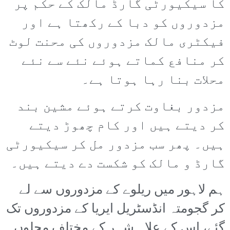
کا سیکیورٹی گارڈ مالک کے حکم پر
مزدوروں کو دبا کے رکھتا ہے اور
فیکٹری مالک مزدوروں کی محنت لوٹ
کر منافع کماتے ہوئے نئے سے نئے
محلات بنا رہا ہوتا ہے۔
مزدور بغاوت کرتے ہوئے مشین بند
کر دیتے ہیں اور کام چھوڑ دیتے
ہیں۔ پھر سب مزدور مل کر سیکیورٹی
گارڈ و مالک کو شکست دے دیتے ہیں۔
ہم لاہور میں ریلوے کے مزدوروں سے لے
کر گجومتہ انڈسٹریل ایریا کے مزدوروں تک
گئے، اس کے علاہ شہر کے مختلف محلوں