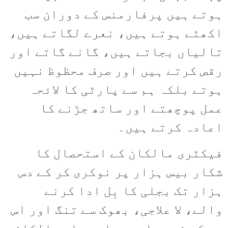
ہوتے ہیں پرفارمنس کے دوران سب
اکھٹے ہوتے ہیں، نعرے لگاتے ہیں،
تالیاں بجاتے ہیں، گانے گاتے اور
رقص کرتے ہیں اور صرف محظوظ نہیں
ہوتے بلکہ ہم سے پارٹی کا لائحہ
عمل پوچھتے اور ساتھ جڑنے کا
اعادہ کرتے ہیں۔
فیکٹری مالکان کے استحصال کا
شکار بیس ہزار پر نوکری کر کے دس
ہزار تک بجلی کا بِل ادا کرنے
والے، لا علاجی، بھوک سے تنگ اور اس