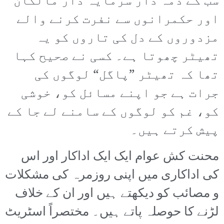
سب کے ذمہ دار سرمایہ دار مالکان
اور حکمرانوں سے نفرت کرنے والے
مزدوروں کے دل کی تاروں کو یہ
تھیٹر چھوتا ہے۔ کسی نے صحیح کہا
تھا کہ تھیٹر ”پاگل“ لوگوں کی
جرات ہے جو اپنے مسائل کو، خوشی
کو، غم کو لوگوں کے سامنے لے جا کے
پیش کرتے ہیں۔
محنت کش عوام ایک ایک اداکار اور اس
کی اداکاری میں اپنی روزمرہ کی مشکلات
و مصائب کو دیکھتے ہیں اور ان کے خلاف
لڑنے کا حوصلہ پاتے ہیں۔ مختصراً اسٹریٹ