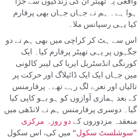
واقعی یہ تھیٹر ان کی زندگیوں سے جڑا
ہوا ہے۔ ہم نے جہاں جہاں بھی پرفارم
کیا یہی رسپانس ملا۔
اس سے ہٹ کر کراچی میں بھی ہم نے دو
جگہوں پر یہی تھیٹر پرفارم کیا۔ ایک
کورنگی انڈسٹریل ایریا کی لیبر کالونی
میں جہاں ایک ایک ڈائیلاگ اور حرکت پر
تالیاں اور نعرے لگ رہے تھے۔ پرفارمنس
کے بعد ہماری آوازوں کو ہو بہو کاپی کیا
گیا۔ دوسری پرفارمنس ہم نے لانڈھی میں
منعقدہ مزدوروں کے
دو روزہ مرکزی
”سوشلسٹ سکول“
میں کی، اس سکول