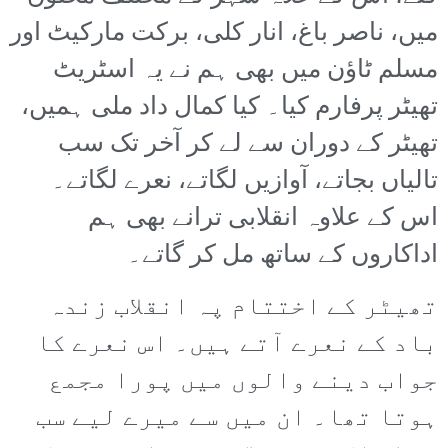
میں، ناصر باغ، انار کلی، برکت مارکیٹ اور
مسلم ٹاؤن میں بھی ہم نے یہ اسٹریٹ
تھیٹر پرفارم کیا۔ کیا کمال داد ملی ہمیں،
تھیٹر کے دوران سے لے کر آخر تک سب
تالیاں بجاتے، آوازیں لگاتے، نعرے لگاتے۔
اس کے علاوہ انقلابی ترانے بھی ہم
اداکاروں کے ساتھ مل کر گاتے۔
تھیٹر کے اختتام پہ انقلاب زندہ
باد کے نعرے آتے ہیں۔ اس نعرے کا
جواب دینے والوں میں پورا مجمع
ہوتا تھا۔ ان میں سے میرے لیے سب