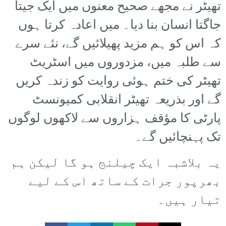
تھیٹر نے مجھے صحیح معنوں میں ایک جیتا
جاگتا انسان بنا دیا۔ میں اعادہ کرتا ہوں
کہ اس کو ہم مزید پھیلائیں گے، نئے سرے
سے طلبہ میں، مزدوروں میں اسٹریٹ
تھیٹر کی ختم ہوئی روایت کو زندہ کریں
گے اور بذریعہ تھیٹر انقلابی کمیونسٹ
پارٹی کا مؤقف ہزاروں سے لاکھوں لوگوں
تک پہنچائیں گے۔
یہ بلاشبہ ایک چیلنج ہو گا لیکن ہم
بھرپور جرات کے ساتھ اس کے لیے
تیار ہیں۔