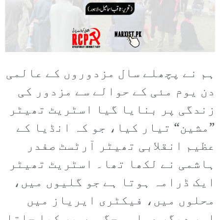
ہم نے پچھلے سال مزدوروں کے عالمی
دن یوم مئی کے حوالے سے مزدور کی
زندگی پر بنایا گیا اسٹریٹ تھیٹر
”مشین“ تیار کیا، جو کہ انڈیا کے
عظیم انقلابی تھیٹر آرٹسٹ صفدر
ہاشمی نے لکھا تھا۔ اسٹریٹ تھیٹر
ایک ڈرامہ ہوتا ہے جو گلیوں میں،
محلوں میں، فیکٹری ایریاز میں
اور دیگر عوامی جگہوں پر کیا جاتا