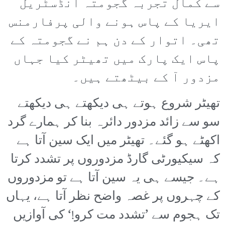
سے کمال تجربہ گجومتہ انڈسٹریل
ایریا کے پاس ہونے والی پرفارمنس
تھی۔ اتوار کے دن ہم نے گجومتہ کے
پاس ایک پارک میں تھیٹر کیا جہاں
مزدور آ کے بیٹھتے ہیں۔
تھیٹر شروع ہوتے ہی دیکھتے ہی دیکھتے
سو سے زائد مزدور دائرہ بنا کر ہمارے گرد
اکھٹے ہو گئے۔ تھیٹر میں ایک سین آتا ہے
کہ سیکیورٹی گارڈ مزدوروں پر تشدد کرتا
ہے۔ جیسے ہی یہ سین آتا ہے تو مزدوروں
کے چہروں پر غصہ واضح نظر آتا ہے، یہاں
تک ہجوم سے ’تشدد مت کرو!‘ کی آوازیں