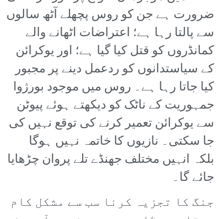
ضرورت ہے جن کو روس پچھلے آٹھ سالوں
سے پالتا رہا ہے؛ اعتراضات اٹھانے والے
کمانڈروں کو قتل کیا گیا ہے؛ اور یوکرائن
کے سیاستدانوں کو ردعمل دینے پر مجبور
کیا جاتا رہا ہے۔ روس میں موجود بورژوا
جمہوریت کے ناٹک کو دیکھتے ہوئے پیوٹن
سے یوکرائن تعمیر کرنے کی توقع نہیں کی
جا سکتی۔ نازیوں کا خاتمہ نہیں ہوگا
بلکہ انہیں مختلف جھنڈے تلے پروان چڑھایا
جائے گا۔
جنگ کا تجزیہ کرنا سب سے مشکل کام