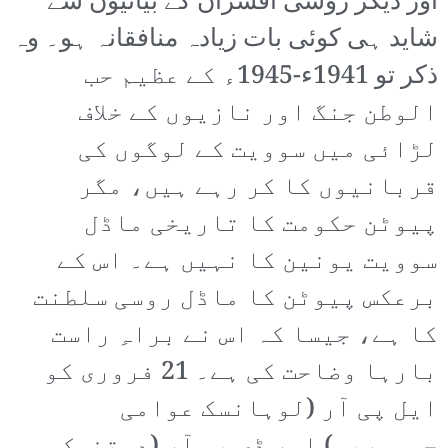
اور دیگر روسی افسران کے بیانیوں سے
شاید ہی کوئی بات زیادہ منافقانہ ہو۔ وہ
ذکر تو 1941ء-1945ء کے عظیم حب
الوطن جنگ اور نازیوں کے خلاف
لڑائی میں سوویت کے لوگوں کی
قربانیوں کا کر رہے ہیں، مگر
پیوٹن حکومت کا تاریخی ماڈل
سوویت یونین کا نہیں ہے۔ اس کے
برعکس پیوٹن کا ماڈل روسی سلطنت
کا ہے، جیسا کہ اس نے براہِ راست
بارہا وضاحت کی ہے۔ 21 فروری کو
ایل پی آر (لوہانسک عوامی
جمہوریہ) اور ڈی پی آر (دوتنسک