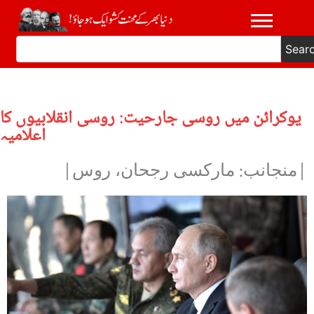
Sear
یوکرائن میں روسی جارحیت: روسی انقلابیوں کا
اعلامیہ
|منجانب: مارکسی رجحان، روس|