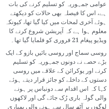
عوامی جمہوریہ کو تسلیم کرنے کی بات
ہے، اس کا فیصلہ بھی حالات کو دیکھتے
ہوئے آخری لمحات میں کیا گیا تھا، کیونکہ
معلوم ہوا ہے کہ آپریشن شروع کرنے کا
ویڈیو پیغام 21 فروری کو فلمایا گیا تھا۔
روسی سماج اور روسی بائیں بازو کے ایک
بڑے حصے نے دونوں جمہوریہ کو تسلیم
کرنے اور یوکرائن کے علاقے میں روسی
دستوں کے داخلے کو جائز قرار دیتے ہوئے
کہا کہ اس اقدام سے دونباس پر ہونے
والی گولہ باری رُک جائے گی اور لاکھوں
لوگوں پر آٹھ سال سے ہونے والی بمباری