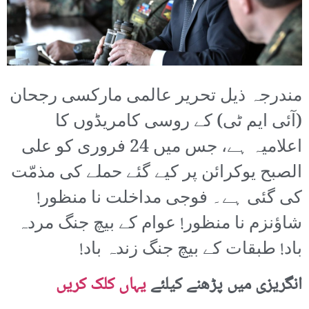
مندرجہ ذیل تحریر عالمی مارکسی رجحان
(آئی ایم ٹی) کے روسی کامریڈوں کا
اعلامیہ ہے، جس میں 24 فروری کو علی
الصبح یوکرائن پر کیے گئے حملے کی مذمّت
کی گئی ہے۔ فوجی مداخلت نا منظور!
شاؤنزم نا منظور! عوام کے بیچ جنگ مردہ
باد! طبقات کے بیچ جنگ زندہ باد!
انگریزی میں پڑھنے کیلئے
یہاں کلک کریں