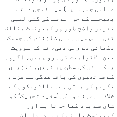
عوامی جمہوریہ) میں فوجی دستے
بھیجنے کے حوالے سے کی گئی لمبی
تقریر واضح طور پر کمیونسٹ مخالف
تھی۔ اس میں روسی شاؤنزم کی جھلک
دکھائی دے رہی تھی، نہ کہ سوویت
بین الاقوامیت کی۔ روس میں، اگرچہ
یوکرائن کی سطح پر نہیں، نازیوں
کے ساتھیوں کی باقاعدگی سے عزت و
تکریم کی جاتی ہے۔ بالشویکوں کے
خلاف ابھرنے والی ’سفید تحریک‘ کو
شان سے یاد کیا جاتا ہے اور
کمیونسٹ پارٹی کے عہدیداران