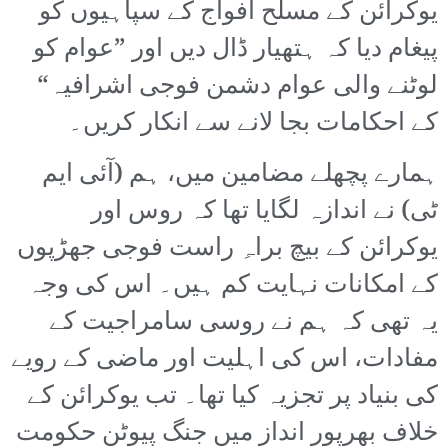
یوکرائن کے مسلح افواج کے سپاہیوں کو
پیغام دیا کہ ہتھیار ڈال دیں اور ”عوام کو
لوٹنے والی عوام دشمن فوجی اشرافیہ“
کے احکامات بجا لانے سے انکار کریں۔
ہمارے پچھلے مضامین میں، ہم (آئی ایم
ٹی) نے اندازہ لگایا تھا کہ روس اور
یوکرائن کے بیچ براہِ راست فوجی جھڑپوں
کے امکانات نہایت کم ہیں۔ اس کی وجہ
یہ تھی کہ ہم نے روسی سامراجیت کے
مفادات، اس کی اہلیت اور ماضی کے رویے
کی بنیاد پر تجزیہ کیا تھا۔ تب یوکرائن کے
خلاف بھرپور انداز میں جنگ پیوٹن حکومت