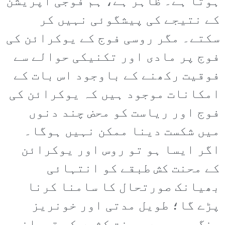
ہوتا ہے۔ ظاہر ہے، ہم فوجی آپریشن
کے نتیجے کی پیشگوئی نہیں کر
سکتے۔ مگر روسی فوج کے یوکرائن کی
فوج پر مادی اور تکنیکی حوالے سے
فوقیت رکھنے کے باوجود اس بات کے
امکانات موجود ہیں کہ یوکرائن کی
فوج اور ریاست کو محض چند دنوں
میں شکست دینا ممکن نہیں ہوگا۔
اگر ایسا ہو تو روس اور یوکرائن
کے محنت کش طبقے کو انتہائی
بھیانک صورتحال کا سامنا کرنا
پڑے گا؛ طویل مدتی اور خونریز