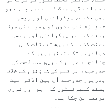
جنگ، جس میں محنت کشوں کی قربانی
دی جائے گی۔ جنگ کا نتیجہ چاہے جو
بھی نکلے، یوکرائنی اور روسی
شاؤنزم نئی حدوں کو چھونے کی طرف
جائے گا اور یوکرائنی اور روسی
محنت کشوں کے بیچ تعلقات کئی
دہائیوں تک متاثر رہیں گے۔
چنانچہ، عوام کے بیچ مصالحت کی
جدوجہد، ہر قسم کی شاؤنزم کے خلاف
بھرپور جدوجہد آج بین الاقوامیت
پسند کمیونسٹوں کا اہم اور فوری
فریضہ بن چکا ہے۔