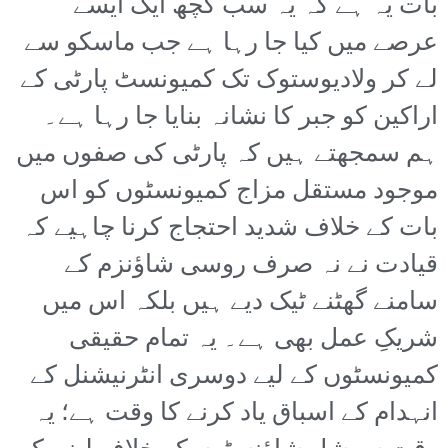
بات یہ ہے کہ یہ سب کچھ ایک ایسے
عرصے میں کیا جا رہا ہے جب ماسکو سے
لے کر ولادیوستوک تک کمیونسٹ پارٹی کے
اراکین کو جبر کا نشانہ بنایا جا رہا ہے۔
ہم سمجھتے ہیں کہ پارٹی کی صفوں میں
موجود مستقل مزاج کمیونسٹوں کو اس
بات کے خلاف شدید احتجاج کرنا چاہیے کہ
قیادت نے نہ صرف روسی شاؤنزم کے
سامنے گھٹنے ٹیک دیے ہیں بلکہ اس میں
شریکِ عمل بھی ہے۔ یہ تمام حقیقی
کمیونسٹوں کے لیے دوسری انٹرنیشنل کے
انہدام کے اسباق یاد کرنے کا وقت ہے؛ یہ