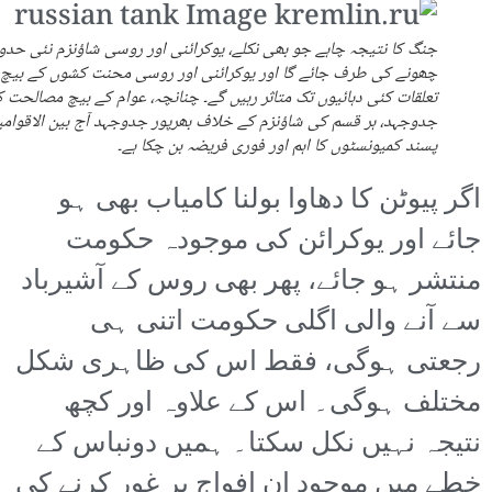
جنگ کا نتیجہ چاہے جو بھی نکلے، یوکرائنی اور روسی شاؤنزم نئی حدو
چھونے کی طرف جائے گا اور یوکرائنی اور روسی محنت کشوں کے بیچ
تعلقات کئی دہائیوں تک متاثر رہیں گے۔ چنانچہ، عوام کے بیچ مصالحت 
جدوجہد، ہر قسم کی شاؤنزم کے خلاف بھرپور جدوجہد آج بین الاقوام
پسند کمیونسٹوں کا اہم اور فوری فریضہ بن چکا ہے۔
اگر پیوٹن کا دھاوا بولنا کامیاب بھی ہو
جائے اور یوکرائن کی موجودہ حکومت
منتشر ہو جائے، پھر بھی روس کے آشیرباد
سے آنے والی اگلی حکومت اتنی ہی
رجعتی ہوگی، فقط اس کی ظاہری شکل
مختلف ہوگی۔ اس کے علاوہ اور کچھ
نتیجہ نہیں نکل سکتا۔ ہمیں دونباس کے
خطے میں موجود ان افواج پر غور کرنے کی