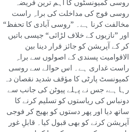
روسی کمیونسٹوں کا اہم ترین فریضہ
روسی فوج کی مداخلت کی براہِ راست
مخالفت کرنا ہے۔ ”روسی آبادی کا تحفظ“
اور ”نازیوں کے خلاف لڑائی“ جیسی باتیں
کر کے آپریشن کو جائز قرار دینا بین
الاقوامیت پسندی کے اصولوں سے براہِ
راست غداری ہے۔ اس حوالے سے روسی
کمیونسٹ پارٹی کا مؤقف شدید نقصان دہ
رہا ہے، جس نے پہلے پیوٹن کی جانب سے
دونباس کی ریاستوں کو تسلیم کرنے کا
ساتھ دیا اور پھر دستوں کو بھیج کر فوجی
آپریشن کرنے کو بھی قبول کیا۔ قابلِ غور