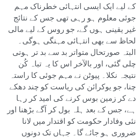
کے لیے ایک ایسی انتہائی خطرناک مہم
جوئی معلوم ہو رہی تھی جس کے نتائج
غیر یقینی ہوں گے، جو روس کے لیے مالی
لحاظ سے بھی انتہائی مہنگی ہوگی۔
البتہ صورتحال متواتر بد سے بد تر ہوتی
چلی گئی، اور بالآخر اس کا یہ تباہ کُن
نتیجہ نکلا۔ پیوٹن نے مہم جوئی کا راستہ
چنا، جو یوکرائن کی ریاست کو چند دھکے
دے کر زمین بوس کرنے کی امید کر رہا
ہے، جس کے بعد ہلہ بول کر آگے بڑھنا اور
نئی وفادار حکومت کو اقتدار میں لانا
ضروری ہو جائے گا۔ جہاں تک دونوں