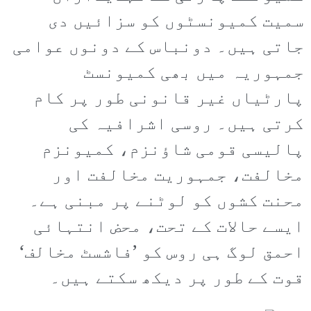
سمیت کمیونسٹوں کو سزائیں دی
جاتی ہیں۔ دونباس کے دونوں عوامی
جمہوریہ میں بھی کمیونسٹ
پارٹیاں غیر قانونی طور پر کام
کرتی ہیں۔ روسی اشرافیہ کی
پالیسی قومی شاؤنزم، کمیونزم
مخالفت، جمہوریت مخالفت اور
محنت کشوں کو لوٹنے پر مبنی ہے۔
ایسے حالات کے تحت، محض انتہائی
احمق لوگ ہی روس کو ’فاشسٹ مخالف‘
قوت کے طور پر دیکھ سکتے ہیں۔