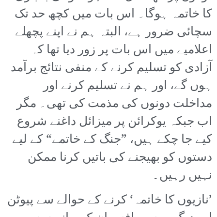
کا خاتمہ ہوگا۔ اس بات میں کچھ حد تک
سچائی ضرور ہے، البتہ ہم نے اپنے پچھلے
اعلامیے میں اس بات پر زور دیا تھا کہ
آزادی کو تسلیم کرنے کے منفی نتائج برآمد
ہوں گے، اور ہم نے تسلیم کرنے اور
مداخلت دونوں کی مذمت کی تھی۔ مگر
اب جبکہ یوکرائن پر میزائل داغنے شروع
کیے جا چکے ہیں، ”جنگ کے خاتمے“ کے لیے
دستوں کو بھیجنے کی باتیں کرنا ممکن
نہیں رہیں۔
’نازیوں کا خاتمہ‘ کرنے کے حوالے سے پیوٹن