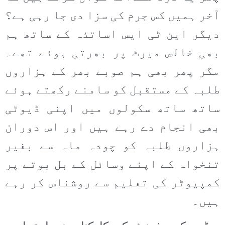
آخر ہمیں کس جرم کی سزا دی جا رہی ہے؟
دیگر این ٹی ایس اساتذہ کے ساتھ ہم
بھی خالص میرٹ پر بھرتی ہوئے تھے۔
مگر پھر بھی ہم صوبے بھر کے ہزاروں
طلبہ کے مستقبل کو سامنے رکھتے ہوئے
ساتھ ساتھ سکولوں میں اپنی ڈیوٹی
بھی انجام دے رہے ہیں اور اس دوران
ہزاروں طلبہ کو چودہ ماہ سے بغیر
تنخواہ کے اپنے وسائل کے بل بوتے پر
کمپیوٹر کی تعلیم سے روشناس کر رہے
ہیں۔