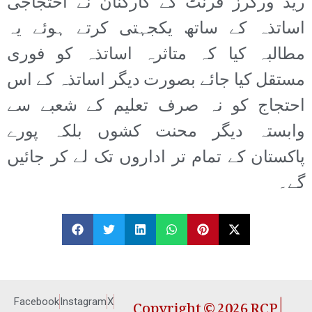
ریڈ ورکرز فرنٹ کے کارکنان نے احتجاجی
اساتذہ کے ساتھ یکجہتی کرتے ہوئے یہ
مطالبہ کیا کہ متاثرہ اساتذہ کو فوری
مستقل کیا جائے بصورت دیگر اساتذہ کے اس
احتجاج کو نہ صرف تعلیم کے شعبے سے
وابستہ دیگر محنت کشوں بلکہ پورے
پاکستان کے تمام تر اداروں تک لے کر جائیں
گے۔
Copyright © 2026 RCP |
Facebook
Instagram
X