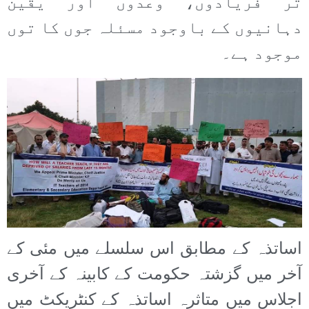
تر فریادوں، وعدوں اور یقین
دہانیوں کے باوجود مسئلہ جوں کا توں
موجود ہے۔
اساتذہ کے مطابق اس سلسلے میں مئی کے
آخر میں گزشتہ حکومت کے کابینہ کے آخری
اجلاس میں متاثرہ اساتذہ کے کنٹریکٹ میں