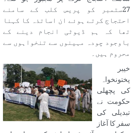
27ستمبر کو پریس کلب کے سامنے
احتجاج کرتے ہوئے ان اساتذہ کا کہنا
تھا کہ ہم ڈیوٹی انجام دینے کے
باوجود چودہ مہینوں سے تنخواہوں سے
محروم ہیں۔
خیبر
پختونخواہ
کی پچھلی
حکومت نے
تبدیلی کی
سفر کا آغاز