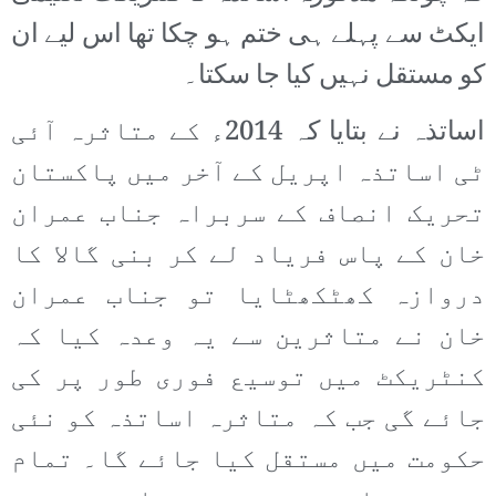
ایکٹ سے پہلے ہی ختم ہو چکا تھا اس لیے ان
کو مستقل نہیں کیا جا سکتا۔
اساتذہ نے بتایا کہ 2014ء کے متاثرہ آئی
ٹی اساتذہ اپریل کے آخر میں پاکستان
تحریک انصاف کے سربراہ جناب عمران
خان کے پاس فریاد لے کر بنی گالا کا
دروازہ کھٹکھٹایا تو جناب عمران
خان نے متاثرین سے یہ وعدہ کیا کہ
کنٹریکٹ میں توسیع فوری طور پر کی
جائے گی جب کہ متاثرہ اساتذہ کو نئی
حکومت میں مستقل کیا جائے گا۔ تمام