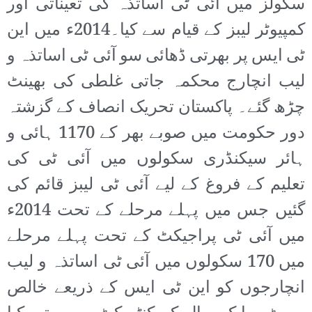
سکولز میں آئی ٹی اساتذہ کی تعیناتی اور
کمپیوٹر لیبز کے قیام سے کیا۔2014ء میں این
ٹی ایس پر بھرتی ڈھائی سو آئی ٹی اساتذہ و
لیب انچارج محکمہ جاتی غلطی کی بھینٹ
چڑھ گئے۔ پاکستان تحریک انصاف کے گزشتہ
دور حکومت میں صوبے بھر کے 1170 ہائی و
ہائر سیکنڈری سکولوں میں آئی ٹی کی
تعلیم کے فروغ کے لیے آئی ٹی لیبز قائم کی
گئیں جس میں پہلے مرحلے کے تحت 2014ء
میں آئی ٹی پراجیکٹ کے تحت پہلے مرحلے
میں 170 سکولوں میں آئی ٹی اساتذہ و لیب
انچارجوں کو این ٹی ایس کے ذریعے خالص