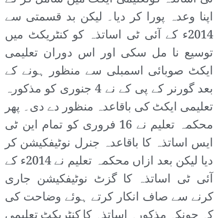
اپنا وعدہ پورا کر دیا۔ لیکن بد قسمتی سے
2014ء کے آئی ٹی اساتذہ کو کنٹریکٹ میں
توسیع نا مل سکی اور اس دوران تعلیمی
ایکٹ صوبائی اسمبلی سے منظور ہونے کے
بعد گورنر کے پی کے نے 4 جنوری کو مذکورہ
تعلیمی ایکٹ کی باقاعدہ منظور دے دی۔ پھر
محکمہ تعلیم نے 16 فروری کو تمام این ٹی
ایس اساتذہ کا باقاعدہ جنرل نوٹیفکیشن کر
دیا لیکن بعد ازاں محکمہ تعلیم نے 2014ء کے
آئی ٹی اساتذہ کا گزٹ نوٹیفکیشن جاری
کرنے سے صاف انکار کرتے ہوئے وضاحت کی
کہ چونکہ مذکورہ اساتذہ کا کنٹریکٹ تعلیمی