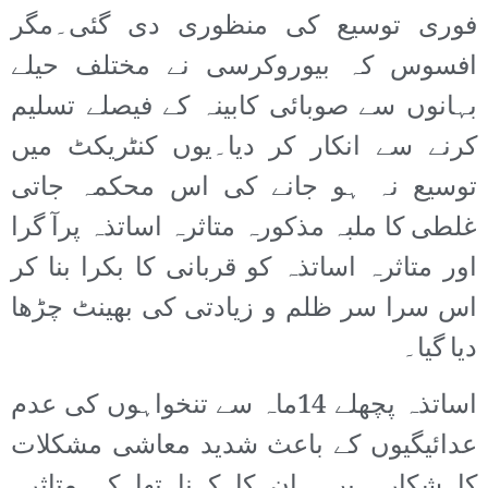
فوری توسیع کی منظوری دی گئی۔مگر
افسوس کہ بیوروکرسی نے مختلف حیلے
بہانوں سے صوبائی کابینہ کے فیصلے تسلیم
کرنے سے انکار کر دیا۔یوں کنٹریکٹ میں
توسیع نہ ہو جانے کی اس محکمہ جاتی
غلطی کا ملبہ مذکورہ متاثرہ اساتذہ پرآ گرا
اور متاثرہ اساتذہ کو قربانی کا بکرا بنا کر
اس سرا سر ظلم و زیادتی کی بھینٹ چڑھا
دیا گیا۔
اساتذہ پچھلے 14ماہ سے تنخواہوں کی عدم
عدائیگیوں کے باعث شدید معاشی مشکلات
کا شکار ہیں۔ ان کا کہنا تھا کہ متاثرہ