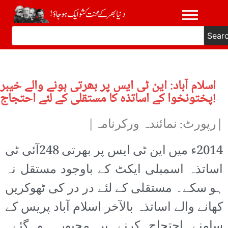
Sear
اسلام آباد: این ٹی ایس پر بھرتی ہونے والے خیبر
پختونخوا کے اساتذہ کا مستقلی کے لئے احتجاج!
|رپورٹ: نمائندہ ورکرنامہ|
2014ء میں این ٹی ایس پر بھرتی 248آئی ٹی
اساتذہ اسمبلی ایکٹ کے باوجود مستقل نہ
ہو سکے۔ مستقلی کے لئے در در کی ٹھوکریں
کھانے والے اساتذہ بالآخر اسلام آباد پریس کے
سامنے احتجاج کرنے پر مجبور ہو گئے۔