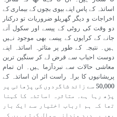
اساتذہ کے پاس اپنے بیوی بچوں کے بیماری کے
اخراجات و دیگر گھریلو ضروریات تو درکنار
دو وقت کی روٹی کے پیسے اور سکول آنے
جانے کے کرایوں کے پیسے بھی موجود نہیں
ہیں۔ نتیجہ کے طور پر متاثرہ اساتذہ اپنے
دوست احباب سے قرض لے کر سنگین ترین
معاشی حالات سے نبردآزما ہیں۔ ان تمام
پریشانیوں کا براہ راست اثر ان اساتذہ کے
50,000 سے زائد شاگردوں کی پڑھائی پر
پڑھ رہا ہے۔ متاثرہ اساتذہ کا کہنا
تھا کہ ہم ارباب اختیار سے ایک بار
پھر یہ درد مندانہ سوال کرتے ہیں کہ