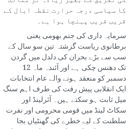
کی تفریق کے بغیر زیادہ تر ممالک
کا سیاسی درجہ حرارت نقطہ ابال کے
قریب قریب پہنچا ہوا ہے۔
سرمایہ داری کی جنم بھومی یعنی
برطانوی ریاست گزشتہ تین سو سال کے
سب سے بڑے بحران کی دلدل میں گردن
تک دھنس چکی ہے اور آئندہ ماہ 12
دسمبر کو منعقد ہونے والے عام انتخابات
ایک انقلابی پیش رفت کی طرف اہم سنگ
میل ثابت ہو سکتے ہیں۔ آئرلینڈ اور
سکاٹ لینڈ میں قومی محرومی اور نفرت
سلطنت کے لیے خطرے کی گھنٹیاں بجا