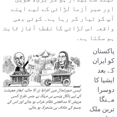
اور صبر آزما لڑائی کے لیے اپنے
آپ کو تیار کر رہا ہے۔ کوئی بھی
واقعہ اس لڑائی کا نقطۂ آغاز ثابت
ہو سکتا ہے۔
پاکستان
کو ایران
کے بعد
ایشیا کا
دوسرا
ایسی صورتحال میں افراطِ زر کا حالیہ ابھار معیشت
کے لیے بالکل ویسے ہی مہلک ہے جس طرح کسی
مہنگا
مریض کا مدافعتی نظام خراب ہو جائے اور اس کے
ترین ملک
جسم کے خلاف ہی متحرک ہو جائے۔