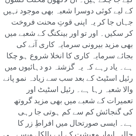
کیے جا چکے ہیں۔ ان لاکھوں محنت کشوں
کے لیے کوئی دوسرا شعبہ بھی موجود نہیں
جہاں جا کر یہ اپنی قوتِ محنت فروخت
کر سکیں۔ اور تو اور بینکنگ کے شعبے میں
بھی مزید بیرونی سرمایہ کاری آنے کی
بجائے سرمایہ کاری کا انخلا شروع ہو چکا
ہے۔ یاد رہے کہ یہ گزشتہ دو دہائیوں میں
رئیل اسٹیٹ کے بعد سب سے زیادہ نمو پانے
والا شعبہ رہا ہے۔ رئیل اسٹیٹ اور
تعمیرات کے شعبے میں بھی مزید گروتھ
کی گنجائش کم سے کم ہوتی جا رہی
ہے۔ ایسی صورتحال میں افراطِ زر کا
حالیہ ابھار معیشت کے لیے بالکل ویسے ہی