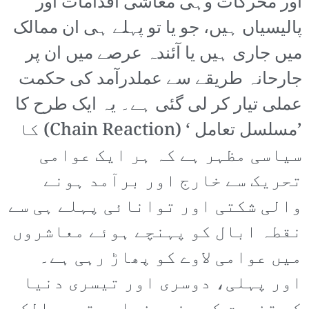
اور محرکات وہی معاشی اقدامات اور
پالیسیاں ہیں، جو یا تو پہلے ہی ان ممالک
میں جاری ہیں یا آئندہ عرصے میں ان پر
جارحانہ طریقے سے عملدرآمد کی حکمت
عملی تیار کر لی گئی ہے۔ یہ ایک طرح کا
’مسلسل تعامل ‘ (Chain Reaction) کا
سیاسی مظہر ہے کہ ہر ایک عوامی
تحریک سے خارج اور برآمد ہونے
والی شکتی اور توانائی پہلے ہی سے
نقطہ ابال کو پہنچے ہوئے معاشروں
میں عوامی لاوے کو پھاڑ رہی ہے۔
اور پہلی، دوسری اور تیسری دنیا