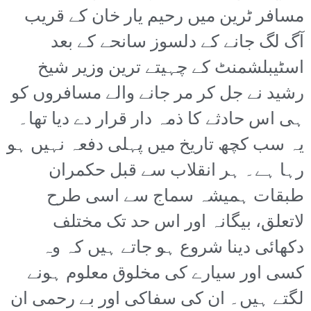
مسافر ٹرین میں رحیم یار خان کے قریب
آگ لگ جانے کے دلسوز سانحے کے بعد
اسٹیبلشمنٹ کے چہیتے ترین وزیر شیخ
رشید نے جل کر مر جانے والے مسافروں کو
ہی اس حادثے کا ذمہ دار قرار دے دیا تھا۔
یہ سب کچھ تاریخ میں پہلی دفعہ نہیں ہو
رہا ہے۔ ہر انقلاب سے قبل حکمران
طبقات ہمیشہ سماج سے اسی طرح
لاتعلق، بیگانہ اور اس حد تک مختلف
دکھائی دینا شروع ہو جاتے ہیں کہ وہ
کسی اور سیارے کی مخلوق معلوم ہونے
لگتے ہیں۔ ان کی سفاکی اور بے رحمی ان