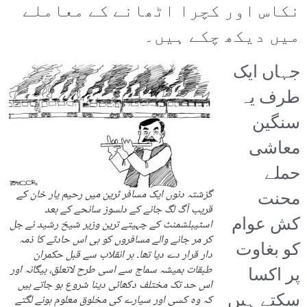
نکاس اور کچرا اٹھانے کے معاملے
میں دیکھ چکے ہیں۔
جہاں ایک
طرف یہ
سنگین
معاشی
حملے
محنت
گزشتہ دنوں ایک مسافر ٹرین میں رحیم یار خان کے
قریب آگ لگ جانے کے دلسوز سانحے کے بعد
کش عوام
اسٹیبلشمنٹ کے چہیتے ترین وزیر شیخ رشید نے جل
کر مر جانے والے مسافروں کو ہی اس حادثے کا ذمہ
کو بغاوت
دار قرار دے دیا تھا۔ ہر انقلاب سے قبل حکمران
طبقات ہمیشہ سماج سے اسی طرح لاتعلق، بیگانہ اور
پر اکسا
اس حد تک مختلف دکھائی دینا شروع ہو جاتے ہیں
سکتے ہیں
کہ وہ کسی اور سیارے کی مخلوق معلوم ہونے لگتے