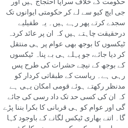
حکومت کے خلاف سراپا احتجاج ہیں اور
جی ایچ کیو سے لے کر حکومتی ایوانوں تک
سجدے کرتے پھر رہے ہیں۔ یہ طفیلیے
درحقیقت چاہتے ہیں کہ ان پر عائد کردہ
ٹیکسوں کا بوجھ بھی عوام پر ہی منتقل
کر دیا جائے، جو پہلے ہی بے پناہ ٹیکسوں
کے بوجھ کے نیچے حشرات کی طرح پس
رہی ہے۔ ریاست کے طبقاتی کردار کو
مدنظر رکھتے ہوئے قومی امکان یہی ہے
کہ ان کی کسی حد تک داد رسی کی جائے
گی اور عوام کو ہی قربانی کا بکرا بننا پڑے
گا۔ اتنے بھاری ٹیکس لگانے کے باوجود کہا