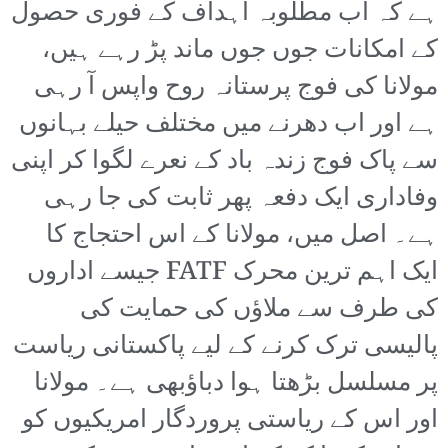
ہے کہ اب مطلوبہ اہداف کے فوری حصول
کے امکانات جوں جوں ماند پڑ رہے ہیں،
مولانا کی فوج پرستانہ روح واپس آ رہی
ہے اور اب دھرنے میں مختلف حیلے بہانوں
سے پاک فوج زندہ باد کے نعرے لگوا کر اپنی
وفاداری ایک دفعہ پھر ثابت کی جا رہی
ہے۔ اصل میں، مولانا کے اس احتجاج کا
ایک اہم ترین محرک FATF جیسے اداروں
کی طرف سے ملاؤں کی حمایت کی
پالیسی ترک کرنے کے لیے پاکستانی ریاست
پر مسلسل بڑھتا ہوا دباؤبھی ہے۔ مولانا
اور اس کے ریاستی پروردگار امریکیوں کو