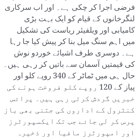
فرضی اجرا کر چکی ہے۔ اور اب سرکاری
لنگرخانوں کے قیام کو ایک بہت بڑی
کامیابی اور ویلفیئر ریاست کی تشکیل
میں اہم سنگ میل بنا کر پیش کیا جا رہا
ہے۔ دوسری طرف اشیائے خوردو نوش
کی قیمتیں آسمان سے باتیں کر رہی ہیں۔
حال ہی میں ٹماٹر کے 340 روپے کلو اور
پیاز کے 120 روپے کلو فروخت ہونے کی
خبریں گردش کرتی رہی ہیں۔ پرائس
کنٹرول کے اداروں کی جتنی بھی باز
پرس کر لی جائے جب تک ایکسپورٹرز
اور امپورٹرز مافیا اور ذخیرہ