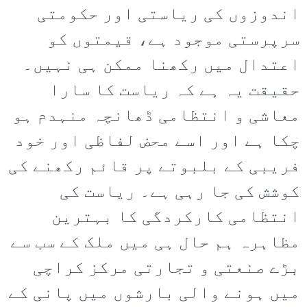
اندوزوں کی ریاستی اور حکومتی
سرپرستی موجود ہے، قیمتوں کو
اعتدال میں رکھنا ممکن ہی نہیں۔
حقیقت یہ ہے کہ ریاست کا سارا
معاشی و انتظامی ڈھانچہ منہدم ہو
چکا ہے اور اسے محض لفاظی اور خود
فریبی کے بلبوتے پر قائم رکھنے کی
کوشش کی جا رہی ہے۔ ریاست کی
انتظامی کارکردگی کا بہترین
مظاہرہ ہم حال ہی میں ملک کے سب سے
بڑے صنعتی و تجارتی مرکز کراچی
میں ہونے والی بارشوں میں پانی کے