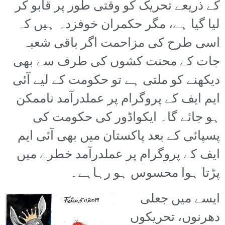
کے ذریعے تحریک کو وقتی طور پر قابو کر
لیا گیا ہے، مگر حکمران خوفزدہ ہیں کہ
اسی طرح کی مزاحمت اگر باقی شعبہ
جات کے محنت کشوں کی طرف سے بھی
دیکھنے کو ملتی ہے تو حکومت کے لیے آئی
ایم ایف کے پروگرام پر عملدرآمد ناممکن
ہو جائے گا۔ ایکواڈور کی حکومت کی
پسپائی کے بعد پاکستان میں بھی آئی ایم
ایف کے پروگرام پر عملدرآمد خطرے میں
پڑتا ہوا محسوس ہو رہاہے۔
ایسے میں جعلی
دھرنوں، تحریکوں