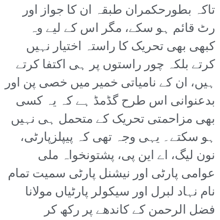
تاکہ بطورحکمران طبقہ ان کا جواز اور
رٹ قائم ہو سکے، مگر اس کے لیے وہ
کبھی بھی تحریک کا راستہ اختیار نہیں
کرتے بلکہ چور راستوں پر ہی اکتفا کرتے
ہیں، ان کے نامیاتی خمیر میں خصی پن اور
بدعنوانی اس طرح گڈمڈ ہے کہ یہ کسی
بھی مزاحمتی تحریک کے متحمل ہی نہیں
ہو سکتے۔ یہی وجہ تھی کہ پیپلزپارٹی،
نون لیگ، اے این پی، پشتونخواہ ملی
عوامی پارٹی اور نیشنل پارٹی سمیت تمام
نام نہاد لبرل اور سیکولر پارٹیاں مولانا
فضل الرحمن کے کاندھے پر رکھ کر