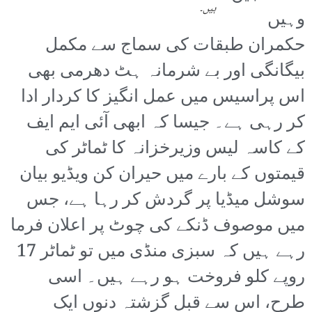
ہیں۔
وہیں
حکمران طبقات کی سماج سے مکمل
بیگانگی اور بے شرمانہ ہٹ دھرمی بھی
اس پراسیس میں عمل انگیز کا کردار ادا
کر رہی ہے۔ جیسا کہ ابھی آئی ایم ایف
کے کاسہ لیس وزیرخزانہ کا ٹماٹر کی
قیمتوں کے بارے میں حیران کن ویڈیو بیان
سوشل میڈیا پر گردش کر رہا ہے، جس
میں موصوف ڈنکے کی چوٹ پر اعلان فرما
رہے ہیں کہ سبزی منڈی میں تو ٹماٹر 17
روپے کلو فروخت ہو رہے ہیں۔ اسی
طرح، اس سے قبل گزشتہ دنوں ایک