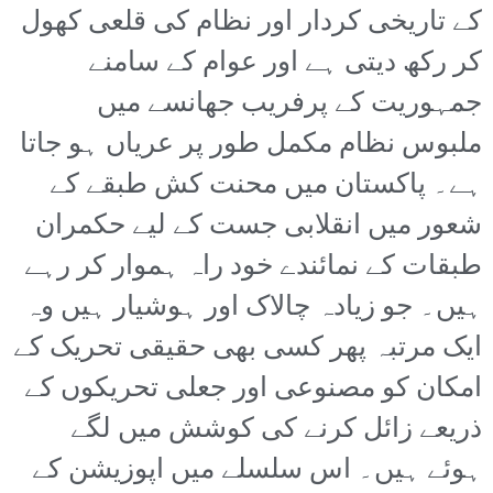
کے تاریخی کردار اور نظام کی قلعی کھول
کر رکھ دیتی ہے اور عوام کے سامنے
جمہوریت کے پرفریب جھانسے میں
ملبوس نظام مکمل طور پر عریاں ہو جاتا
ہے۔ پاکستان میں محنت کش طبقے کے
شعور میں انقلابی جست کے لیے حکمران
طبقات کے نمائندے خود راہ ہموار کر رہے
ہیں۔ جو زیادہ چالاک اور ہوشیار ہیں وہ
ایک مرتبہ پھر کسی بھی حقیقی تحریک کے
امکان کو مصنوعی اور جعلی تحریکوں کے
ذریعے زائل کرنے کی کوشش میں لگے
ہوئے ہیں۔ اس سلسلے میں اپوزیشن کے