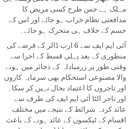
مہلک ہے جس طرح کسی مریض کا
مدافعتی نظام خراب ہو جائے اور اس کے
جسم کے خلاف ہی متحرک ہو جائے۔
آئی ایم ایف سے 6 ارب ڈالر کے قرضے کی
منظوری کے بعد پہلی قسط کے اجرا سے
وقتی طور پر زرمبادلہ کے ذخائر میں ہونے
والا مصنوعی استحکام بھی سرمایہ کاروں
اور تاجروں کا اعتماد بحال نہیں کر سکا۔
اور تاجر الٹا آئی ایم ایف کی طرف سے
عائد کردہ شرائط کے نتیجے میں مختلف
اقسام کے ٹیکسوں کے عائد ہونے کے باعث