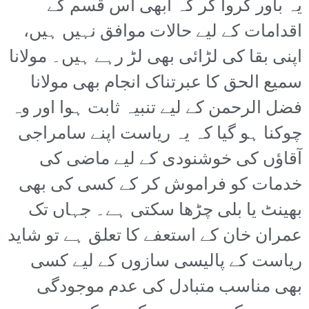
یہ باور کروا کر کہ ابھی اس قسم کے
اقدامات کے لیے حالات موافق نہیں ہیں،
اپنی بقا کی لڑائی بھی لڑ رہے ہیں۔ مولانا
سمیع الحق کا عبرتناک انجام بھی مولانا
فضل الرحمن کے لیے تنبیہ ثابت ہوا اور وہ
چوکنا ہو گیا کہ یہ ریاست اپنے سامراجی
آقاؤں کی خوشنودی کے لیے ماضی کی
خدمات کو فراموش کر کے کسی کی بھی
بھینٹ یا بلی چڑھا سکتی ہے۔ جہاں تک
عمران خان کے استعفے کا تعلق ہے تو شاید
ریاست کے پالیسی سازوں کے لیے کسی
بھی مناسب متبادل کی عدم موجودگی