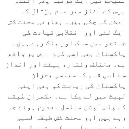
نتیجے میں ایک مرتبہ پھر آئندہ
برس کے آغاز میں عام ہڑتال کا
اعلان کر چکی ہیں۔ بھارتی محنت کش
ایک نئی اور انقلابی قیادت کی
جستجو میں سسک اور بلک رہے ہیں۔
پاکستان بھی اسی کرۂ ارض پر واقع
ہے۔ مختلف رفتار، ہیئت اور انداز
سے اسی قسم کا سیاسی بحران
پاکستان کی ریاست کو بھی اپنی
لپیٹ میں لے چکا ہے۔ حکمران طبقے
کے پاس آپشن مسلسل معدوم ہوتے جا
رہے ہیں اور محنت کش طبقہ لمبی
نیند سے بیدار ہو کر بڑی، طویل