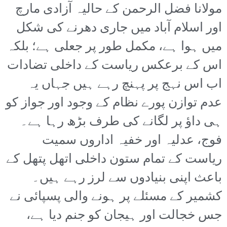
مولانا فضل الرحمن کے حالیہ آزادی مارچ
اور اسلام آباد میں جاری دھرنے کی شکل
میں ہوا ہے، مکمل طور پر جعلی ہے؛ بلکہ
اس کے برعکس ریاست کے داخلی تضادات
اب اس نہج پر پہنچ رہے ہیں جہاں یہ
عدم توازن پورے نظام کے وجود اور جواز کو
ہی داؤ پر لگانے کی طرف بڑھ رہا ہے۔
فوج، عدلیہ اور خفیہ اداروں سمیت
ریاست کے تمام ستون داخلی اتھل پتھل کے
باعث اپنی بنیادوں سے لرز رہے ہیں۔
کشمیر کے مسئلے پر ہونے والی پسپائی نے
جس خجالت اور ہیجان کو جنم دیا ہے،