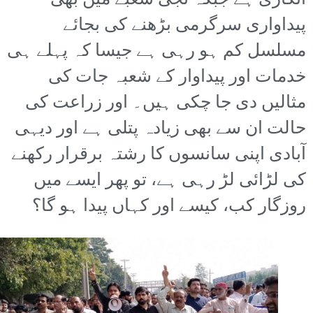
انکاری ہے جبکہ نجی شعبے میں بھی
پیداواری سرگرمی بڑھنے کی بجائے
مسلسل کم ہو رہی ہے جیسا کہ پہلے ہی
خدمات اور پیداوار کے شعبہ جات کی
مثالیں دی جا چکی ہیں۔ اور زراعت کی
حالت ان سے بھی زیادہ پتلی ہے اور دیہی
آبادی اپنی سانسوں کا رشتہ برقرار رکھنے
کی لڑائی لڑ رہی ہے، تو پھر ایسے میں
روزگار کب، کیسے اور کہاں پیدا ہو گا؟