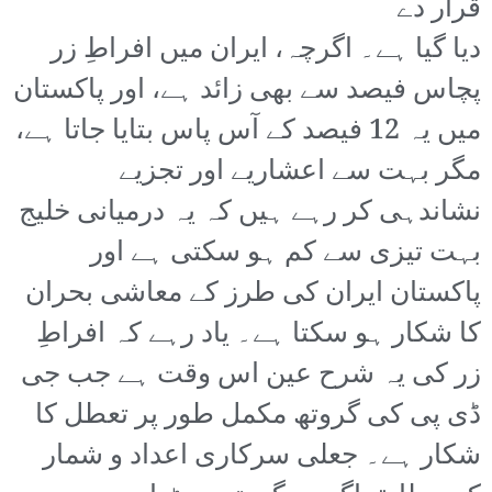
قرار دے
دیا گیا ہے۔ اگرچہ، ایران میں افراطِ زر
پچاس فیصد سے بھی زائد ہے، اور پاکستان
میں یہ 12 فیصد کے آس پاس بتایا جاتا ہے،
مگر بہت سے اعشاریے اور تجزیے
نشاندہی کر رہے ہیں کہ یہ درمیانی خلیج
بہت تیزی سے کم ہو سکتی ہے اور
پاکستان ایران کی طرز کے معاشی بحران
کا شکار ہو سکتا ہے۔ یاد رہے کہ افراطِ
زر کی یہ شرح عین اس وقت ہے جب جی
ڈی پی کی گروتھ مکمل طور پر تعطل کا
شکار ہے۔ جعلی سرکاری اعداد و شمار