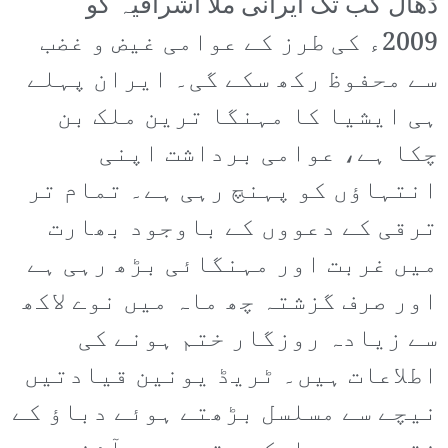
ڈھال کب تک ایرانی ملا اشرافیہ کو
2009ء کی طرز کے عوامی غیض و غضب
سے محفوظ رکھ سکے گی۔ ایران پہلے
ہی ایشیا کا مہنگا ترین ملک بن
چکا ہے، عوامی برداشت اپنی
انتہاؤں کو پہنچ رہی ہے۔ تمام تر
ترقی کے دعووں کے باوجود بھارت
میں غربت اور مہنگائی بڑھ رہی ہے
اور صرف گزشتہ چھ ماہ میں نوے لاکھ
سے زیادہ روزگار ختم ہونے کی
اطلاعات ہیں۔ ٹریڈ یونین قیادتیں
نیچے سے مسلسل بڑھتے ہوئے دباؤ کے