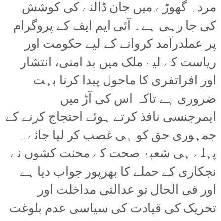
مردہ گھوڑے میں جان ڈالنے کی کوشش
کی جا رہی ہے۔ آئی ایم ایف کے پروگرام
پر عملدرآمد کروانے کے لیے حکومت اور
ریاست کے لیے ملک میں بد امنی، انتشار
اور افراتفری کا ماحول پیدا کرنا بہت
ضروری ہے تاکہ اس کی آڑ میں
ایمرجنسی نافذ کرتے ہوئے احتجاج کرنے کے
جمہوری حق کو ہی غصب کر لیا جائے۔
پہلے ہی شعبۂ صحت کے محنت کشوں نے
نجکاری کے حملے کا بھرپور جواب دیا ہے
اور فی الحال تو عدالتی مداخلت اور
تحریک کی قیادت کی سیاسی عدم بلوغت