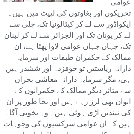
عوامی
تحریکوں اور بغاوتوں کی لپیٹ میں ہیں۔
ایکواڈور سے لے کر کیٹالونیا تک، چلی سے
لے کر یونان تک اور الجزائر سے لے کر لبنان
تک، جہاں جہاں عوامی لاوا پھٹا ہے، ان
ممالک کے حکمران طبقات اور سرمایہ
دارانہ ریاستیں تو خوفزدہ اور ششدر ہیں
ہی، مگر سرمایہ دارانہ معاشی بحران
سے متاثر دیگر ممالک کے حکمرانوں کے
ایوان بھی لرز رہے ہیں اور بجا طور پر ان
کی نیندیں اڑی ہوئی ہیں۔ وہ بخوبی آگاہ
ہیں کہ ان عوامی سرکشیوں کی وجوہات