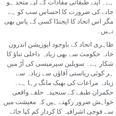
ہے۔ اپنے طبقاتی مفادات کے لیے متحد ہو
جانے کی ضرورت کا احساس سب کو ہے
مگر اس اتحاد کا ایجنڈا کسی کے پاس بھی
نہیں۔
ظاہری اتحاد کے باوجود اپوزیشن اندرون
خانہ حکومت سے بھی زیادہ داخلی تناؤ کا
شکار ہے۔ سویلین سپرمیسی کی آڑ میں
ہر کوئی ریاستی آقاؤں سے زیادہ سے
زیادہ مراعات کی بھیک مانگ رہا ہے۔
حکمران طبقے کے سنجیدہ حلقے واقعی
خواہش ضرور رکھتے ہیں کہ معیشت میں
سے فوجی اشرافیہ کا کردار کم کیا جائے