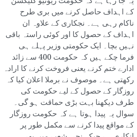
یہ جا رہا ہے کہ حکومت ریونیو کلیکشن
کے اہداف حاصل کرنے میں بری طرح
ناکام رہی ہے۔ نجکاری کے علاوہ ان
اہداف کے حصول کا اور کوئی راستہ باقی
نہیں بچا۔ ایک حکومتی وزیر پہلے ہی
فرما چکے ہیں کہ حکومت 400 سے زائد
ادارے ختم کرنے یعنی فروخت کرنے کا ارادہ
رکھتی ہے۔ موصوف نے برملا اعلان کیا کہ
روزگار کے حصول کے لیے حکومت کی
طرف دیکھنا بہت بڑی حماقت ہو گی۔
سوال یہ پیدا ہوتا ہے کہ حکومت روزگار
کے مواقع پیدا کرنے سے مکمل طور پر