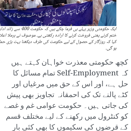
ایک حکومتی وزیر پہلے ہی فرما چکے ہیں کہ حکومت 400 سے 
ختم کرنے یعنی فروخت کرنے کا ارادہ رکھتی ہے۔ موصوف نے برملا اعلا
کیا کہ روزگار کے حصول کے لیے حکومت کی طرف دیکھنا بہت بڑی حم
ہو گی۔
کچھ حکومتی معذرت خواہان کہتے ہیں
کہ Self-Employment تمام مسائل کا
حل ہے، اور اس کے حق میں مرغیاں اور
کٹے پالنے تک کی احمقانہ تجاویز بھی پیش
کی جاتی ہیں۔ حکومت عوامی غم و غصے
کو کنٹرول میں رکھنے کے لیے مختلف قسم
کے قرضوں کی سکیموں کا بھی کئی بار