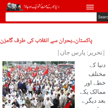
Sear
پاکستان۔۔بحران سے انقلاب کی طرف گامزن
|تحریر: پارس جان|
دنیا کے
مختلف
خطے اور
ممالک یکے
بعد دیگرے