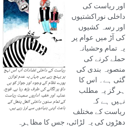
اور ریاست کی
داخلی نوراکشتیوں
اور رسہ کشیوں
کی آڑ میں عوام پر
یہ تمام وحشیانہ
حملے کرنے کی
منصوبہ بندی کی
ریاست کے داخلی تضادات اب اس نہج
پر پہنچ رہے ہیں جہاں یہ عدم توازن
گئی ہے۔ اس کا
پورے نظام کے وجود اور جواز کو ہی
ہر گز یہ مطلب
داؤ پر لگانے کی طرف بڑھ رہا ہے۔ فوج،
عدلیہ اور خفیہ اداروں سمیت ریاست
نہیں ہے کہ
کے تمام ستون داخلی اتھل پتھل کے
باعث اپنی بنیادوں سے لرز رہے ہیں۔
ریاست کے مختلف
دھڑوں کی یہ لڑائی، جس کا مظاہرہ